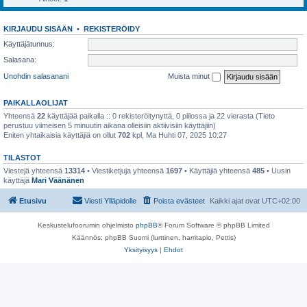
KIRJAUDU SISÄÄN
•
REKISTERÖIDY
Käyttäjätunnus:
Salasana:
Unohdin salasanani
Muista minut
PAIKALLAOLIJAT
Yhteensä
22
käyttäjää paikalla :: 0 rekisteröitynyttä, 0 piilossa ja 22 vierasta (Tieto
perustuu viimeisen 5 minuutin aikana olleisiin aktiivisiin käyttäjiin)
Eniten yhtaikaisia käyttäjiä on ollut
702
kpl, Ma Huhti 07, 2025 10:27
TILASTOT
Viestejä yhteensä
13314
• Viestiketjuja yhteensä
1697
• Käyttäjiä yhteensä
485
• Uusin
käyttäjä
Mari Väänänen
Etusivu
Viesti Ylläpidolle
Poista evästeet
Kaikki ajat ovat
UTC+02:00
Keskustelufoorumin ohjelmisto
phpBB
® Forum Software © phpBB Limited
Käännös: phpBB Suomi (lurttinen, harritapio, Pettis)
Yksityisyys
|
Ehdot