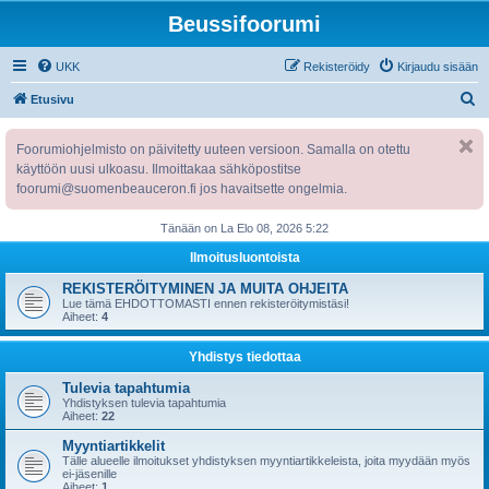
Beussifoorumi
UKK
Rekisteröidy
Kirjaudu sisään
E
Etusivu
t
Foorumiohjelmisto on päivitetty uuteen versioon. Samalla on otettu
s
käyttöön uusi ulkoasu. Ilmoittakaa sähköpostitse
i
foorumi@suomenbeauceron.fi jos havaitsette ongelmia.
Tänään on La Elo 08, 2026 5:22
Ilmoitusluontoista
REKISTERÖITYMINEN JA MUITA OHJEITA
Lue tämä EHDOTTOMASTI ennen rekisteröitymistäsi!
Aiheet:
4
Yhdistys tiedottaa
Tulevia tapahtumia
Yhdistyksen tulevia tapahtumia
Aiheet:
22
Myyntiartikkelit
Tälle alueelle ilmoitukset yhdistyksen myyntiartikkeleista, joita myydään myös
ei-jäsenille
Aiheet:
1