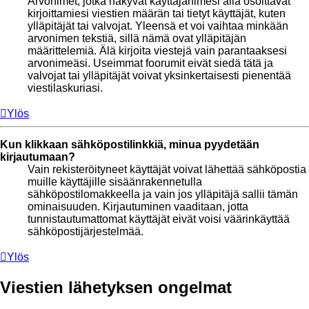
Arvonimet, jotka näkyvät käyttäjänimesi alla osoittavat
kirjoittamiesi viestien määrän tai tietyt käyttäjät, kuten
ylläpitäjät tai valvojat. Yleensä et voi vaihtaa minkään
arvonimen tekstiä, sillä nämä ovat ylläpitäjän
määrittelemiä. Älä kirjoita viestejä vain parantaaksesi
arvonimeäsi. Useimmat foorumit eivät siedä tätä ja
valvojat tai ylläpitäjät voivat yksinkertaisesti pienentää
viestilaskuriasi.
Ylös
Kun klikkaan sähköpostilinkkiä, minua pyydetään
kirjautumaan?
Vain rekisteröityneet käyttäjät voivat lähettää sähköpostia
muille käyttäjille sisäänrakennetulla
sähköpostilomakkeella ja vain jos ylläpitäjä sallii tämän
ominaisuuden. Kirjautuminen vaaditaan, jotta
tunnistautumattomat käyttäjät eivät voisi väärinkäyttää
sähköpostijärjestelmää.
Ylös
Viestien lähetyksen ongelmat