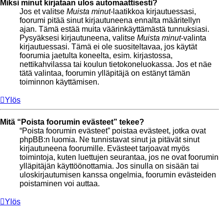
Miksi minut kirjataan ulos automaattisesti?
Jos et valitse
Muista minut
-laatikkoa kirjautuessasi,
foorumi pitää sinut kirjautuneena ennalta määritellyn
ajan. Tämä estää muita väärinkäyttämästä tunnuksiasi.
Pysyäksesi kirjautuneena, valitse
Muista minut
-valinta
kirjautuessasi. Tämä ei ole suositeltavaa, jos käytät
foorumia jaetulta koneelta, esim. kirjastossa,
nettikahvilassa tai koulun tietokoneluokassa. Jos et näe
tätä valintaa, foorumin ylläpitäjä on estänyt tämän
toiminnon käyttämisen.
Ylös
Mitä “Poista foorumin evästeet” tekee?
“Poista foorumin evästeet” poistaa evästeet, jotka ovat
phpBB:n luomia. Ne tunnistavat sinut ja pitävät sinut
kirjautuneena foorumille. Evästeet tarjoavat myös
toimintoja, kuten luettujen seurantaa, jos ne ovat foorumin
ylläpitäjän käyttöönottamia. Jos sinulla on sisään tai
uloskirjautumisen kanssa ongelmia, foorumin evästeiden
poistaminen voi auttaa.
Ylös