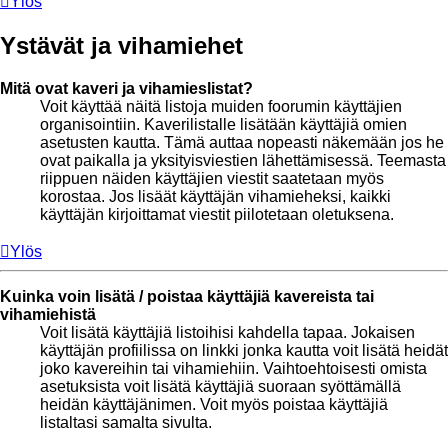
Ylös
Ystävät ja vihamiehet
Mitä ovat kaveri ja vihamieslistat?
Voit käyttää näitä listoja muiden foorumin käyttäjien
organisointiin. Kaverilistalle lisätään käyttäjiä omien
asetusten kautta. Tämä auttaa nopeasti näkemään jos he
ovat paikalla ja yksityisviestien lähettämisessä. Teemasta
riippuen näiden käyttäjien viestit saatetaan myös
korostaa. Jos lisäät käyttäjän vihamieheksi, kaikki
käyttäjän kirjoittamat viestit piilotetaan oletuksena.
Ylös
Kuinka voin lisätä / poistaa käyttäjiä kavereista tai
vihamiehistä
Voit lisätä käyttäjiä listoihisi kahdella tapaa. Jokaisen
käyttäjän profiilissa on linkki jonka kautta voit lisätä heidät
joko kavereihin tai vihamiehiin. Vaihtoehtoisesti omista
asetuksista voit lisätä käyttäjiä suoraan syöttämällä
heidän käyttäjänimen. Voit myös poistaa käyttäjiä
listaltasi samalta sivulta.