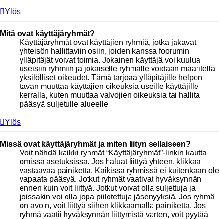
Ylös
Mitä ovat käyttäjäryhmät?
Käyttäjäryhmät ovat käyttäjien ryhmiä, jotka jakavat
yhteisön hallittaviin osiin, joiden kanssa foorumin
ylläpitäjät voivat toimia. Jokainen käyttäjä voi kuulua
useisiin ryhmiin ja jokaiselle ryhmälle voidaan määritellä
yksilölliset oikeudet. Tämä tarjoaa ylläpitäjille helpon
tavan muuttaa käyttäjien oikeuksia useille käyttäjille
kerralla, kuten muuttaa valvojien oikeuksia tai hallita
pääsyä suljetulle alueelle.
Ylös
Missä ovat käyttäjäryhmät ja miten liityn sellaiseen?
Voit nähdä kaikki ryhmät “Käyttäjäryhmät”-linkin kautta
omissa asetuksissa. Jos haluat liittyä yhteen, klikkaa
vastaavaa painiketta. Kaikissa ryhmissä ei kuitenkaan ole
vapaata pääsyä. Jotkut ryhmät vaativat hyväksynnän
ennen kuin voit liittyä. Jotkut voivat olla suljettuja ja
joissakin voi olla jopa piilotettuja jäsenyyksiä. Jos ryhmä
on avoin, voit liittyä siihen klikkaamalla painiketta. Jos
ryhmä vaatii hyväksynnän liittymistä varten, voit pyytää