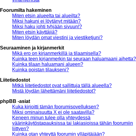
Foorumilta hakeminen
Miten etsin alueelta tai alueilta?
Miksi hakuni ei löytänyt mitään?
Miksi haku johti tyhjään sivuun!?
Miten etsin käyttäjiä?
Miten löydän omat viestini ja viestiketjuni?
Seuraaminen ja kirjanmerkit
Mikä ero on kirjanmerkillä ja tilaamisella?
Kuinka teen kirjanmerkin tai seuraan haluamaani aihetta?
Kuinka tilaan haluamani alueen?
Kuinka poistan tilaukseni?
Liitetiedostot
Mitkä liitetiedostot ovat sallittuja tällä alueella?
Mistä löydän lähettämäni liitetiedostot?
phpBB -asiat
Kuka kirjoitti tämän foorumisovelluksen?
Miksi ominaisuutta X ei ole saatavilla?
Keneen minun tulee olla yhteydessä
väärinkäytöstapauksissa tai lakiasioissa tähän foorumiin
liittyen?
Kuinka otan yhteyttä foorumin ylläpitäjään?