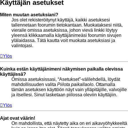
Käyttäjän asetukset
Miten muutan asetuksiani?
Jos olet rekisteröitynyt käyttäjä, kaikki asetuksesi
tallennetaan foorumin tietokantaan. Muokataksesi niitä,
vieraile omissa asetuksissa, johon vievä linkki löytyy
yleensä klikkaamalla käyttäjänimeäsi foorumin sivujen
ylälaidassa. Tätä kautta voit muokata asetuksiasi ja
valintojasi.
Ylös
Kuinka estän käyttäjänimeni näkymisen paikalla olevissa
käyttäjissä?
Omissa asetuksissasi, “Asetukset”-välilehdellä, löydät
mahdollisuuden valita
Piilota paikallaolo
. Ottamalla
tämän asetuksen käyttöön näyt vain ylläpitäjille, valvojille
ja itsellesi. Sinut lasketaan piilossa oleviin käyttäjiin.
Ylös
Ajat ovat väärin!
On mahdollista, että näytetty aika on eri aikavyöhykkeeltä