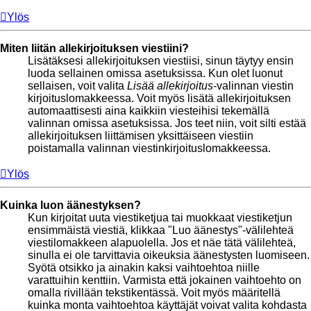
Ylös
Miten liitän allekirjoituksen viestiini?
Lisätäksesi allekirjoituksen viestiisi, sinun täytyy ensin
luoda sellainen omissa asetuksissa. Kun olet luonut
sellaisen, voit valita
Lisää allekirjoitus
-valinnan viestin
kirjoituslomakkeessa. Voit myös lisätä allekirjoituksen
automaattisesti aina kaikkiin viesteihisi tekemällä
valinnan omissa asetuksissa. Jos teet niin, voit silti estää
allekirjoituksen liittämisen yksittäiseen viestiin
poistamalla valinnan viestinkirjoituslomakkeessa.
Ylös
Kuinka luon äänestyksen?
Kun kirjoitat uuta viestiketjua tai muokkaat viestiketjun
ensimmäistä viestiä, klikkaa "Luo äänestys"-välilehteä
viestilomakkeen alapuolella. Jos et näe tätä välilehteä,
sinulla ei ole tarvittavia oikeuksia äänestysten luomiseen.
Syötä otsikko ja ainakin kaksi vaihtoehtoa niille
varattuihin kenttiin. Varmista että jokainen vaihtoehto on
omalla rivillään tekstikentässä. Voit myös määritellä
kuinka monta vaihtoehtoa käyttäjät voivat valita kohdasta