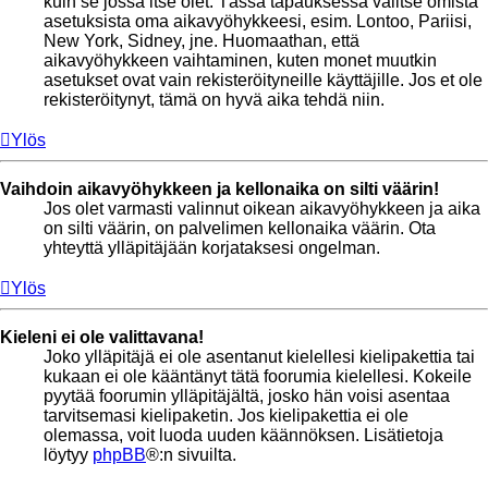
kuin se jossa itse olet. Tässä tapauksessa valitse omista
asetuksista oma aikavyöhykkeesi, esim. Lontoo, Pariisi,
New York, Sidney, jne. Huomaathan, että
aikavyöhykkeen vaihtaminen, kuten monet muutkin
asetukset ovat vain rekisteröityneille käyttäjille. Jos et ole
rekisteröitynyt, tämä on hyvä aika tehdä niin.
Ylös
Vaihdoin aikavyöhykkeen ja kellonaika on silti väärin!
Jos olet varmasti valinnut oikean aikavyöhykkeen ja aika
on silti väärin, on palvelimen kellonaika väärin. Ota
yhteyttä ylläpitäjään korjataksesi ongelman.
Ylös
Kieleni ei ole valittavana!
Joko ylläpitäjä ei ole asentanut kielellesi kielipakettia tai
kukaan ei ole kääntänyt tätä foorumia kielellesi. Kokeile
pyytää foorumin ylläpitäjältä, josko hän voisi asentaa
tarvitsemasi kielipaketin. Jos kielipakettia ei ole
olemassa, voit luoda uuden käännöksen. Lisätietoja
löytyy
phpBB
®:n sivuilta.