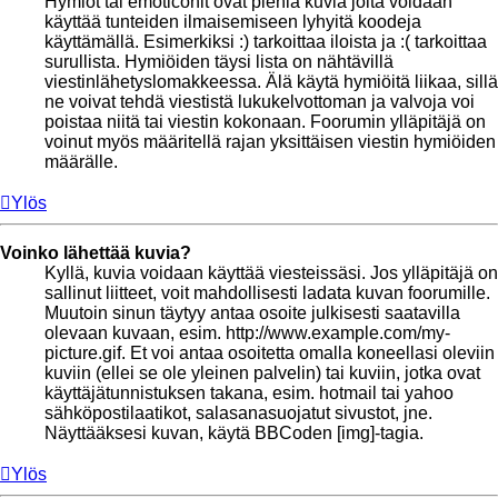
Hymiöt tai emoticonit ovat pieniä kuvia joita voidaan
käyttää tunteiden ilmaisemiseen lyhyitä koodeja
käyttämällä. Esimerkiksi :) tarkoittaa iloista ja :( tarkoittaa
surullista. Hymiöiden täysi lista on nähtävillä
viestinlähetyslomakkeessa. Älä käytä hymiöitä liikaa, sillä
ne voivat tehdä viestistä lukukelvottoman ja valvoja voi
poistaa niitä tai viestin kokonaan. Foorumin ylläpitäjä on
voinut myös määritellä rajan yksittäisen viestin hymiöiden
määrälle.
Ylös
Voinko lähettää kuvia?
Kyllä, kuvia voidaan käyttää viesteissäsi. Jos ylläpitäjä on
sallinut liitteet, voit mahdollisesti ladata kuvan foorumille.
Muutoin sinun täytyy antaa osoite julkisesti saatavilla
olevaan kuvaan, esim. http://www.example.com/my-
picture.gif. Et voi antaa osoitetta omalla koneellasi oleviin
kuviin (ellei se ole yleinen palvelin) tai kuviin, jotka ovat
käyttäjätunnistuksen takana, esim. hotmail tai yahoo
sähköpostilaatikot, salasanasuojatut sivustot, jne.
Näyttääksesi kuvan, käytä BBCoden [img]-tagia.
Ylös