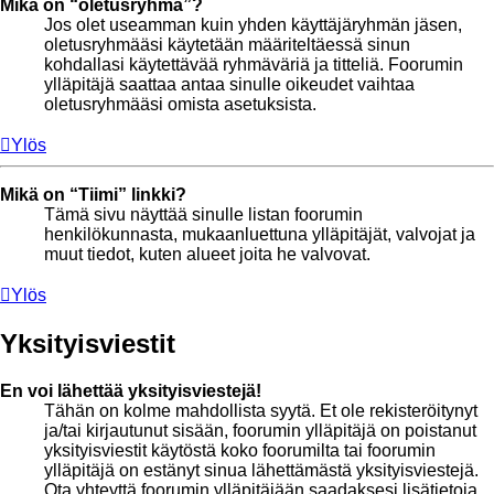
Mikä on “oletusryhmä”?
Jos olet useamman kuin yhden käyttäjäryhmän jäsen,
oletusryhmääsi käytetään määriteltäessä sinun
kohdallasi käytettävää ryhmäväriä ja titteliä. Foorumin
ylläpitäjä saattaa antaa sinulle oikeudet vaihtaa
oletusryhmääsi omista asetuksista.
Ylös
Mikä on “Tiimi” linkki?
Tämä sivu näyttää sinulle listan foorumin
henkilökunnasta, mukaanluettuna ylläpitäjät, valvojat ja
muut tiedot, kuten alueet joita he valvovat.
Ylös
Yksityisviestit
En voi lähettää yksityisviestejä!
Tähän on kolme mahdollista syytä. Et ole rekisteröitynyt
ja/tai kirjautunut sisään, foorumin ylläpitäjä on poistanut
yksityisviestit käytöstä koko foorumilta tai foorumin
ylläpitäjä on estänyt sinua lähettämästä yksityisviestejä.
Ota yhteyttä foorumin ylläpitäjään saadaksesi lisätietoja.