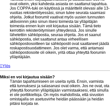
ovat oikein, yksi kahdesta asiasta on saattanut tapahtua.
Jos COPPA-tuki on käytössä ja määrittelit olevasi alle 13-
vuotias rekisteröityessäsi, sinun tulee seurata saamiasi
ohjeita. Jotkut foorumit vaativat myös uusien tunnusten
aktivoinnin joko sinun itsesi toimesta tai ylläpitäjän
toimesta ennen kuin voit kirjautua sisään. Tämä tieto
kerrottiin rekisteröitymisen yhteydessä. Jos sinulle
lähetettiin sähköpostia, seuraa ohjeita. Jos et saanut
sähköpostia, olet saattanut antaa virheellisen
sähköpostiosoitteen tai sähköpostit ovat saattaneet jäädä
roskapostisuodattimeen. Jos olet varma, että antamasi
sähköpostiosoite oli oikein, yritä ottaa yhteyttä foorumin
ylläpitäjään.
Ylös
Miksi en voi kirjautua sisään?
Tämän tapahtumiseen on useita syitä. Ensin, varmista
että tunnuksesi ja salasanasi ovat oikein. Jos ne ovat, ota
yhteyttä foorumin ylläpitäjään varmistaaksesi, että sinulla
ei ole porttikieltoja. On myös mahdollista, että sivuston
omistajalla on asetusvirhe heidän päässään ja heidän
pitäisi korjata se.