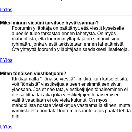
Ylös
Miksi minun viestini tarvitsee hyväksynnän?
Foorumin ylläpitäjä on päättänyt, että viestit kyseiselle
alueelle tulee tarkastaa ennen lähetystä. On myös
mahdollista, että foorumin ylläpitäjä on siirtänyt sinut
ryhmään, jonka viestit tarkistetaan ennen lähettämistä.
Ota yhteyttä foorumin ylläpitäjään saadaksesi lisätietoja.
Ylös
Miten tönäisen viestiketjuani?
Klikkaamalla “Tönaise viestiä” -linkkiä, kun katselet sitä,
voit “tönäistä” viestiketjua alueen ensimmäisen sivun
yläosaan. Jos et näe tätä, viestiketjujen tönäiseminen ei
ole sallittua tai aika joka viestiketjujen tönäisemisen
välillä vaaditaan ei ole vielä kulunut. On myös
mahdollista nostaa viestiketjua vastaamalla siihen, mutta
varmista että noudatat foorumin sääntöjä jos päätät tehdä
niin.
Ylös