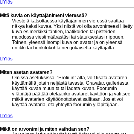
Ylös
Mitä kuvia on käyttäjänimeni vieressä?
Viestejä katsottaessa käyttäjänimen vieressä saattaa
näkyä kaksi kuvaa. Yksi niistä voi olla arvonimeesi liitetty
kuva esimerkiksi tähtien, laatikoiden tai pisteiden
muodossa viestimäärästäsi tai statuksestasi riippuen.
Toinen, yleensä isompi kuva on avatar ja on yleensä
uniikki tai henkilökohtainen jokaisella käyttäjällä.
Ylös
Miten asetan avataren?
Omissa asetuksissa, “Profiilin” alla, voit lisätä avataren
käyttämällä jotain neljästä tavasta: Gravatar, galleriasta,
käyttää kuvaa muualta tai ladata kuvan. Foorumin
ylläpitäjä päättää otetaanko avataret käyttöön ja valitsee
mitkä avatarien käyttöönottotavat sallitaan. Jos et voi
käyttää avataria, ota yhteyttä foorumin ylläpitäjään.
Ylös
Mikä on arvonimi ja miten vaihdan sen?