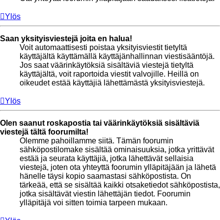
Ylös
Saan yksityisviestejä joita en halua!
Voit automaattisesti poistaa yksityisviestit tietyltä
käyttäjältä käyttämällä käyttäjänhallinnan viestisääntöjä.
Jos saat väärinkäytöksiä sisältäviä viestejä tietyltä
käyttäjältä, voit raportoida viestit valvojille. Heillä on
oikeudet estää käyttäjiä lähettämästä yksityisviestejä.
Ylös
Olen saanut roskapostia tai väärinkäytöksiä sisältäviä
viestejä tältä foorumilta!
Olemme pahoillamme siitä. Tämän foorumin
sähköpostilomake sisältää ominaisuuksia, jotka yrittävät
estää ja seurata käyttäjiä, jotka lähettävät sellaisia
viestejä, joten ota yhteyttä foorumin ylläpitäjään ja lähetä
hänelle täysi kopio saamastasi sähköpostista. On
tärkeää, että se sisältää kaikki otsaketiedot sähköpostista,
jotka sisältävät viestin lähettäjän tiedot. Foorumin
ylläpitäjä voi sitten toimia tarpeen mukaan.