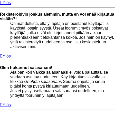
Ylös
Rekisteröidyin joskus aiemmin, mutta en voi enää kirjautua
sisään?!
On mahdollista, että ylläpitäjä on poistanut käyttäjätilisi
käytöstä jostain syystä. Useat foorumit myös poistavat
käyttäjiä, jotka eivät ole kirjoittaneet pitkään aikaan
pienentääkseen tietokantansa kokoa. Jos näin on käynyt,
yritä rekisteröityä uudelleen ja osallistu keskusteluun
aktiivisemmin.
Ylös
Olen hukannut salasanani!
Älä panikoi! Vaikka salasanaasi ei voida palauttaa, se
voidaan asettaa uudelleen. Käy kirjautumissivulla ja
klikkaa
Unohdin salasanani
. Seuraa ohjeita ja sinun
pitäisi kohta pystyä kirjautumaan uudelleen.
Jos et pysty asettamaan salasanaasi uudelleen, ota
yhteyttä foorumin ylläpitäjään.
Ylös