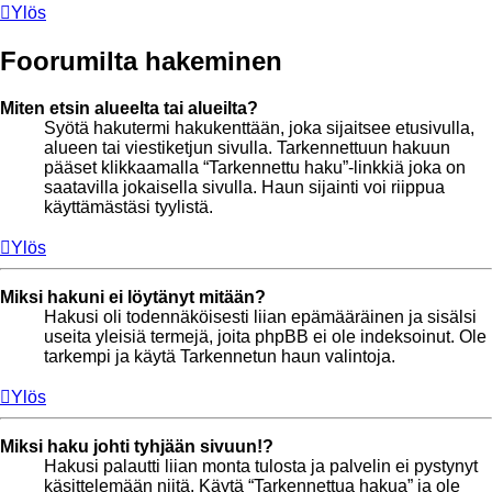
Ylös
Foorumilta hakeminen
Miten etsin alueelta tai alueilta?
Syötä hakutermi hakukenttään, joka sijaitsee etusivulla,
alueen tai viestiketjun sivulla. Tarkennettuun hakuun
pääset klikkaamalla “Tarkennettu haku”-linkkiä joka on
saatavilla jokaisella sivulla. Haun sijainti voi riippua
käyttämästäsi tyylistä.
Ylös
Miksi hakuni ei löytänyt mitään?
Hakusi oli todennäköisesti liian epämääräinen ja sisälsi
useita yleisiä termejä, joita phpBB ei ole indeksoinut. Ole
tarkempi ja käytä Tarkennetun haun valintoja.
Ylös
Miksi haku johti tyhjään sivuun!?
Hakusi palautti liian monta tulosta ja palvelin ei pystynyt
käsittelemään niitä. Käytä “Tarkennettua hakua” ja ole