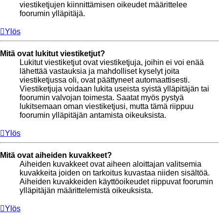
viestiketjujen kiinnittämisen oikeudet määrittelee
foorumin ylläpitäjä.
Ylös
Mitä ovat lukitut viestiketjut?
Lukitut viestiketjut ovat viestiketjuja, joihin ei voi enää
lähettää vastauksia ja mahdolliset kyselyt joita
viestiketjussa oli, ovat päättyneet automaattisesti.
Viestiketjuja voidaan lukita useista syistä ylläpitäjän tai
foorumin valvojan toimesta. Saatat myös pystyä
lukitsemaan oman viestiketjusi, mutta tämä riippuu
foorumin ylläpitäjän antamista oikeuksista.
Ylös
Mitä ovat aiheiden kuvakkeet?
Aiheiden kuvakkeet ovat aiheen aloittajan valitsemia
kuvakkeita joiden on tarkoitus kuvastaa niiden sisältöä.
Aiheiden kuvakkeiden käyttöoikeudet riippuvat foorumin
ylläpitäjän määrittelemistä oikeuksista.
Ylös