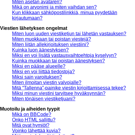
Miten asetan avataren?
Mikä on arvonimi ja miten vaihdan sen?
Kun klikkaan sähköpostilinkkiä, minua pyydetään
kirjautumaan?
Viestien lähetyksen ongelmat
Miten luon uuden viestiketjun tai lähetän vastauksen?
Miten muokkaan tai poistan viestejä?
Miten liitän allekirjoituksen viestiini?
Kuinka luon äänestyksen?
Miksi en voi lisätä vastausvaihtoehtoja kyselyyn?
Kuinka muokkaan tai poistan äänestyksen?
Miksi en pääse alueelle?
Miksi en voi liittää tiedostoja?
Miksi sain varoituksen?
Miten ilmoitan viestin valvojalle?
Mitä “Tallenna”-painike viestin kirjoittamisessa tekee?
Miksi minun viestini tarvitsee hyväksynnän?
Miten tönäisen viestiketjuani?
Muotoilu ja aiheiden tyypit
Mikä on BBCode?
Onko HTML sallittu?
Mitä ovat hymiöt?
Voinko lähettää kuvia?