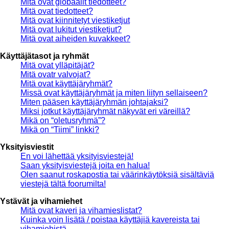
Mitä ovat globaalit tiedotteet?
Mitä ovat tiedotteet?
Mitä ovat kiinnitetyt viestiketjut
Mitä ovat lukitut viestiketjut?
Mitä ovat aiheiden kuvakkeet?
Käyttäjätasot ja ryhmät
Mitä ovat ylläpitäjät?
Mitä ovatr valvojat?
Mitä ovat käyttäjäryhmät?
Missä ovat käyttäjäryhmät ja miten liityn sellaiseen?
Miten pääsen käyttäjäryhmän johtajaksi?
Miksi jotkut käyttäjäryhmät näkyvät eri väreillä?
Mikä on “oletusryhmä”?
Mikä on “Tiimi” linkki?
Yksityisviestit
En voi lähettää yksityisviestejä!
Saan yksityisviestejä joita en halua!
Olen saanut roskapostia tai väärinkäytöksiä sisältäviä
viestejä tältä foorumilta!
Ystävät ja vihamiehet
Mitä ovat kaveri ja vihamieslistat?
Kuinka voin lisätä / poistaa käyttäjiä kavereista tai
vihamiehistä