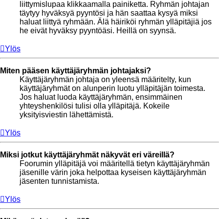
liittymislupaa klikkaamalla painiketta. Ryhmän johtajan
täytyy hyväksyä pyyntösi ja hän saattaa kysyä miksi
haluat liittyä ryhmään. Älä häiriköi ryhmän ylläpitäjiä jos
he eivät hyväksy pyyntöäsi. Heillä on syynsä.
Ylös
Miten pääsen käyttäjäryhmän johtajaksi?
Käyttäjäryhmän johtaja on yleensä määritelty, kun
käyttäjäryhmät on alunperin luotu ylläpitäjän toimesta.
Jos haluat luoda käyttäjäryhmän, ensimmäinen
yhteyshenkilösi tulisi olla ylläpitäjä. Kokeile
yksityisviestin lähettämistä.
Ylös
Miksi jotkut käyttäjäryhmät näkyvät eri väreillä?
Foorumin ylläpitäjä voi määritellä tietyn käyttäjäryhmän
jäsenille värin joka helpottaa kyseisen käyttäjäryhmän
jäsenten tunnistamista.
Ylös