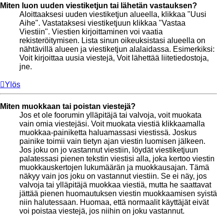
Miten luon uuden viestiketjun tai lähetän vastauksen?
Aloittaaksesi uuden viestiketjun alueella, klikkaa "Uusi
Aihe". Vastataksesi viestiketjuun klikkaa "Vastaa
Viestiin". Viestien kirjoittaminen voi vaatia
rekisteröitymisen. Lista sinun oikeuksistasi alueella on
nähtävillä alueen ja viestiketjun alalaidassa. Esimerkiksi:
Voit kirjoittaa uusia viestejä, Voit lähettää liitetiedostoja,
jne.
Ylös
Miten muokkaan tai poistan viestejä?
Jos et ole foorumin ylläpitäjä tai valvoja, voit muokata
vain omia viestejäsi. Voit muokata viestiä klikkaamalla
muokkaa-painiketta haluamassasi viestissä. Joskus
painike toimii vain tietyn ajan viestin luomisen jälkeen.
Jos joku on jo vastannut viestiin, löydät viestiketjuun
palatessasi pienen tekstin viestisi alla, joka kertoo viestin
muokkauskertojen lukumäärän ja muokkausajan. Tämä
näkyy vain jos joku on vastannut viestiin. Se ei näy, jos
valvoja tai ylläpitäjä muokkaa viestiä, mutta he saattavat
jättää pienen huomautuksen viestin muokkaamisen syistä
niin halutessaan. Huomaa, että normaalit käyttäjät eivät
voi poistaa viestejä, jos niihin on joku vastannut.