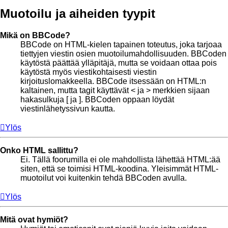
Muotoilu ja aiheiden tyypit
Mikä on BBCode?
BBCode on HTML-kielen tapainen toteutus, joka tarjoaa
tiettyjen viestin osien muotoilumahdollisuuden. BBCoden
käytöstä päättää ylläpitäjä, mutta se voidaan ottaa pois
käytöstä myös viestikohtaisesti viestin
kirjoituslomakkeella. BBCode itsessään on HTML:n
kaltainen, mutta tagit käyttävät < ja > merkkien sijaan
hakasulkuja [ ja ]. BBCoden oppaan löydät
viestinlähetyssivun kautta.
Ylös
Onko HTML sallittu?
Ei. Tällä foorumilla ei ole mahdollista lähettää HTML:ää
siten, että se toimisi HTML-koodina. Yleisimmät HTML-
muotoilut voi kuitenkin tehdä BBCoden avulla.
Ylös
Mitä ovat hymiöt?