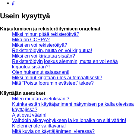
Etsi
Usein kysyttyä
Kirjautumisen ja rekisteröitymisen ongelmat
Miksi minun pitää rekisteröityä?
Mikä on COPPA?
Miksi en voi rekisteröityä?
Rekisteröidyin, mutta en voi kirjautua!
Miksi en voi kirjautua sisään?
Rekisteröidyin joskus aiemmin, mutta en voi enää
kirjautua sisään?!
Olen hukannut salasanani!
Miksi minut kirjataan ulos automaattisesti?
Mitä “Poista foorumin evästeet” tekee?
Käyttäjän asetukset
Miten muutan asetuksiani?
Kuinka estän käyttäjänimeni näkymisen paikalla olevissa
käyttäjissä?
Ajat ovat väärin!
Vaihdoin aikavyöhykkeen ja kellonaika on silti väärin!
Kieleni ei ole valittavana!
Mitä kuvia on käyttäjänimeni vieressä?