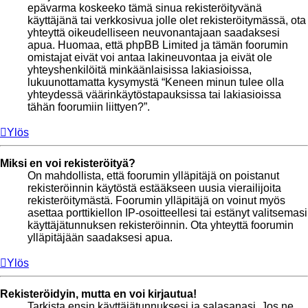
epävarma koskeeko tämä sinua rekisteröityvänä
käyttäjänä tai verkkosivua jolle olet rekisteröitymässä, ota
yhteyttä oikeudelliseen neuvonantajaan saadaksesi
apua. Huomaa, että phpBB Limited ja tämän foorumin
omistajat eivät voi antaa lakineuvontaa ja eivät ole
yhteyshenkilöitä minkäänlaisissa lakiasioissa,
lukuunottamatta kysymystä “Keneen minun tulee olla
yhteydessä väärinkäytöstapauksissa tai lakiasioissa
tähän foorumiin liittyen?”.
Ylös
Miksi en voi rekisteröityä?
On mahdollista, että foorumin ylläpitäjä on poistanut
rekisteröinnin käytöstä estääkseen uusia vierailijoita
rekisteröitymästä. Foorumin ylläpitäjä on voinut myös
asettaa porttikiellon IP-osoitteellesi tai estänyt valitsemasi
käyttäjätunnuksen rekisteröinnin. Ota yhteyttä foorumin
ylläpitäjään saadaksesi apua.
Ylös
Rekisteröidyin, mutta en voi kirjautua!
Tarkista ensin käyttäjätunnuksesi ja salasanasi. Jos ne