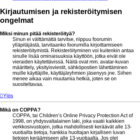
Kirjautumisen ja rekisteröitymisen
ongelmat
Miksi minun pitää rekisteröityä?
Sinun ei välttämättä tarvitse, riippuu foorumin
ylläpitäjästä, tarvitaanko foorumilla kirjoittamiseen
rekisteröitymistä. Rekisteröityminen voi kuitenkin antaa
sinulle lisää ominaisuuksia käyttöön, jotka eivät ole
vieraiden käytettävissä. Näitä ovat mm. avatar-kuvan
määrittely, yksityisviestit, sähköpostien lähettäminen
muille käyttäjille, käyttäjäryhmien jäsenyys jne. Siihen
menee aikaa vain muutamia hetkiä, joten se on
suositeltavaa.
Ylös
Mikä on COPPA?
COPPA, tai Children’s Online Privacy Protection Act of
1998, on yhdysvaltalainen laki, joka vaatii kaikkien
verkkosivustojen, jotka mahdollisesti keräävät alle 13-
vuotiailta tietoja, hankkia huoltajan kirjallisen luvan
tietojen keräämiseen alle 13-vuotiaalta. Jos olet