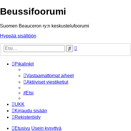
Beussifoorumi
Suomen Beauceron ry:n keskustelufoorumi
Hyppää sisältöön
Tarkennettu
Etsi
haku
Pikalinkit
Vastaamattomat aiheet
Aktiiviset viestiketjut
Etsi
UKK
Kirjaudu sisään
Rekisteröidy
Etusivu
Usein kysyttyä