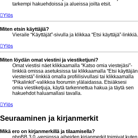
tarkempi hakuehdoissa ja alueissa joilta etsit.
Ylös
Miten etsin käyttäjiä?
Vieraile “Käyttäjät”-sivulla ja klikkaa “Etsi käyttäjä”-linkkiä.
Ylös
Miten löydän omat viestini ja viestiketjuni?
Omat viestisi näet klikkaamalla “Katso omia viestejäsi”-
linkkiä omissa asetuksissa tai klikkaamalla “Etsi käyttäjän
viesteistä”-linkkiä omalla profiilisivullasi tai klikkaamalla
“Pikalinkit”-valikkoa foorumin ylälaidassa. Etsiäksesi
omia viestiketjuja, käytä tarkennettua hakua ja täytä sen
hakuehdot haluamallasi tavalla.
Ylös
Seuraaminen ja kirjanmerkit
Mikä ero on kirjanmerkillä ja tilaamisella?
phpBB 3.0 -versiossa aiheiden kirjanmerkit toimivat kuten