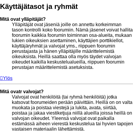
Käyttäjätasot ja ryhmät
Mitä ovat ylläpitäjät?
Ylläpitäjät ovat jäseniä joille on annettu korkeimman
tason kontrolli koko foorumiin. Nämä jäsenet voivat hallita
foorumin kaikkia foorumin toiminnan osa-alueita, mukaan
lukien oikeuksien asettaminen, käyttäjien porttikiellot,
käyttäjäryhmät ja valvojat yms., riippuen foorumin
perustajasta ja hänen ylläpitäjille määrittelemistä
oikeuksista. Heillä saattaa olla myös täydet valvojan
oikeudet kaikilla keskustelualueilla, riippuen foorumin
perustajan määrittelemistä asetuksista.
Ylös
Mitä ovatr valvojat?
Valvojat ovat henkilöitä (tai ryhmä henkilöitä) jotka
katsovat foorumeiden perään päivittäin. Heillä on on valta
muokata ja poistaa viestejä ja lukita, avata, siirtää,
poistaa ja jakaa viestiketjuja niillä alueilla joissa heillä on
valvojan oikeudet. Yleensä valvojat ovat paikalla
estämässä aiheen vierestä keskustelua tai hyvien tapojen
vastaisen materiaalin lähettämistä.