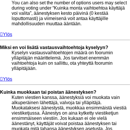
You can also set the number of options users may select
during voting under “Kuinka monta vaihtoehtoa käyttäjä
voi valita”, äänestyksen kesto päivinä (0 kestää
loputtomasti) ja viimeisenä voit antaa käyttäjille
mahdollisuuden muuttaa ääntään.
Ylös
Miksi en voi lisätä vastausvaihtoehtoja kyselyyn?
Kyselyn vastausvaihtoehtojen määrä on foorumin
ylläpitäjän määrittelemä. Jos tarvitset enemmän
vaihtoehtoja kuin on sallittu, ota yhteyttä foorumin
ylläpitäjään.
Ylös
Kuinka muokkaan tai poistan äänestyksen?
Kuten viestien kanssa, äänestyksiä voi muokata vain
alkuperäinen lähettäjä, valvoja tai ylläpitäjä.
Muokataksesi äänestystä, muokkaa ensimmäistä viestiä
viestiketjussa. Äänestys on aina kytketty viestiketjun
ensimmäiseen viestiin. Jos kukaan ei ole vielä
äänestänyt, käyttäjät voivat poistaa äänestyksen tai
muokata mitä tahansa äänestyksen asetusta. Jos