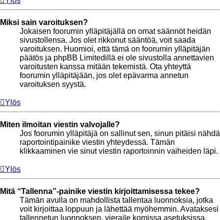
Ylös
Miksi sain varoituksen?
Jokaisen foorumin ylläpitäjällä on omat säännöt heidän
sivustollensa. Jos olet rikkonut sääntöä, voit saada
varoituksen. Huomioi, että tämä on foorumin ylläpitäjän
päätös ja phpBB Limitedillä ei ole sivustolla annettavien
varoitusten kanssa mitään tekemistä. Ota yhteyttä
foorumin ylläpitäjään, jos olet epävarma annetun
varoituksen syystä.
Ylös
Miten ilmoitan viestin valvojalle?
Jos foorumin ylläpitäjä on sallinut sen, sinun pitäisi nähdä
raportointipainike viestin yhteydessä. Tämän
klikkaaminen vie sinut viestin raportoinnin vaiheiden läpi.
Ylös
Mitä “Tallenna”-painike viestin kirjoittamisessa tekee?
Tämän avulla on mahdollista tallentaa luonnoksia, jotka
voit kirjoittaa loppuun ja lähettää myöhemmin. Avataksesi
tallennetun luonnoksen, vieraile komissa asetuksissa.