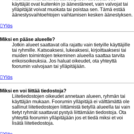
käyttäjät ovat kuitenkin jo äänestäneet, vain valvojat tai
ylläpitäjät voivat muokata tai poistaa sen. Tämä estää
äänestysvaihtoehtojen vaihtamisen kesken äänestyksen.
Ylös
Miksi en pääse alueelle?
Jotkin alueet saattavat olla rajattu vain tietyille käyttäjille
tai ryhmille. Katsoaksesi, lukeaksesi, kirjoittaaksesi tai
muiden toimintojen tekeminen alueella saattaa tarvita
erikoisoikeuksia. Jos haluat oikeudet, ota yhteyttä
foorumin valvojaan tai ylläpitäjään.
Ylös
Miksi en voi liittää tiedostoja?
Liitetiedostojen oikeudet annetaan alueen, ryhmän tai
käyttäjän mukaan. Foorumin ylläpitäjä ei välttämättä ole
sallinut liitetiedostojen liittämistä tietyllä alueella tai vain
tietyt ryhmät saattavat pystyä liittämään tiedostoja. Ota
yhteyttä foorumin ylläpitäjään jos et tiedä miksi et voi
lisätä liitetiedostoja.