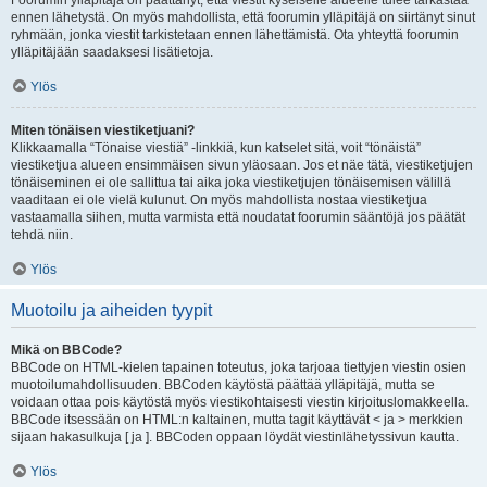
Foorumin ylläpitäjä on päättänyt, että viestit kyseiselle alueelle tulee tarkastaa
ennen lähetystä. On myös mahdollista, että foorumin ylläpitäjä on siirtänyt sinut
ryhmään, jonka viestit tarkistetaan ennen lähettämistä. Ota yhteyttä foorumin
ylläpitäjään saadaksesi lisätietoja.
Ylös
Miten tönäisen viestiketjuani?
Klikkaamalla “Tönaise viestiä” -linkkiä, kun katselet sitä, voit “tönäistä”
viestiketjua alueen ensimmäisen sivun yläosaan. Jos et näe tätä, viestiketjujen
tönäiseminen ei ole sallittua tai aika joka viestiketjujen tönäisemisen välillä
vaaditaan ei ole vielä kulunut. On myös mahdollista nostaa viestiketjua
vastaamalla siihen, mutta varmista että noudatat foorumin sääntöjä jos päätät
tehdä niin.
Ylös
Muotoilu ja aiheiden tyypit
Mikä on BBCode?
BBCode on HTML-kielen tapainen toteutus, joka tarjoaa tiettyjen viestin osien
muotoilumahdollisuuden. BBCoden käytöstä päättää ylläpitäjä, mutta se
voidaan ottaa pois käytöstä myös viestikohtaisesti viestin kirjoituslomakkeella.
BBCode itsessään on HTML:n kaltainen, mutta tagit käyttävät < ja > merkkien
sijaan hakasulkuja [ ja ]. BBCoden oppaan löydät viestinlähetyssivun kautta.
Ylös