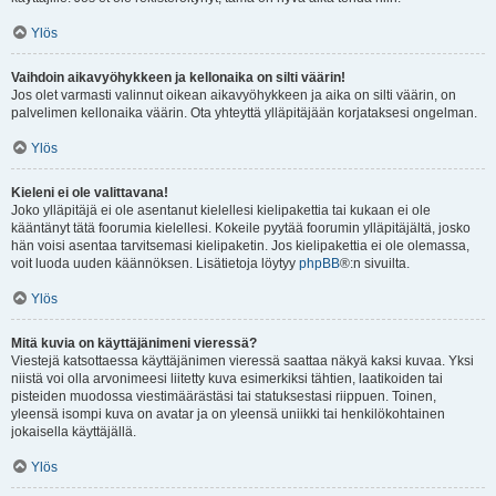
Ylös
Vaihdoin aikavyöhykkeen ja kellonaika on silti väärin!
Jos olet varmasti valinnut oikean aikavyöhykkeen ja aika on silti väärin, on
palvelimen kellonaika väärin. Ota yhteyttä ylläpitäjään korjataksesi ongelman.
Ylös
Kieleni ei ole valittavana!
Joko ylläpitäjä ei ole asentanut kielellesi kielipakettia tai kukaan ei ole
kääntänyt tätä foorumia kielellesi. Kokeile pyytää foorumin ylläpitäjältä, josko
hän voisi asentaa tarvitsemasi kielipaketin. Jos kielipakettia ei ole olemassa,
voit luoda uuden käännöksen. Lisätietoja löytyy
phpBB
®:n sivuilta.
Ylös
Mitä kuvia on käyttäjänimeni vieressä?
Viestejä katsottaessa käyttäjänimen vieressä saattaa näkyä kaksi kuvaa. Yksi
niistä voi olla arvonimeesi liitetty kuva esimerkiksi tähtien, laatikoiden tai
pisteiden muodossa viestimäärästäsi tai statuksestasi riippuen. Toinen,
yleensä isompi kuva on avatar ja on yleensä uniikki tai henkilökohtainen
jokaisella käyttäjällä.
Ylös