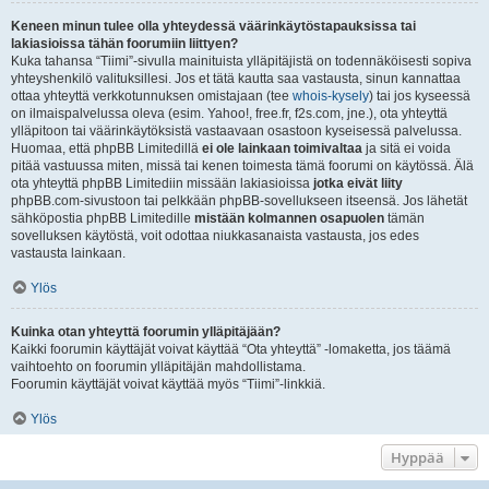
Keneen minun tulee olla yhteydessä väärinkäytöstapauksissa tai
lakiasioissa tähän foorumiin liittyen?
Kuka tahansa “Tiimi”-sivulla mainituista ylläpitäjistä on todennäköisesti sopiva
yhteyshenkilö valituksillesi. Jos et tätä kautta saa vastausta, sinun kannattaa
ottaa yhteyttä verkkotunnuksen omistajaan (tee
whois-kysely
) tai jos kyseessä
on ilmaispalvelussa oleva (esim. Yahoo!, free.fr, f2s.com, jne.), ota yhteyttä
ylläpitoon tai väärinkäytöksistä vastaavaan osastoon kyseisessä palvelussa.
Huomaa, että phpBB Limitedillä
ei ole lainkaan toimivaltaa
ja sitä ei voida
pitää vastuussa miten, missä tai kenen toimesta tämä foorumi on käytössä. Älä
ota yhteyttä phpBB Limitediin missään lakiasioissa
jotka eivät liity
phpBB.com-sivustoon tai pelkkään phpBB-sovellukseen itseensä. Jos lähetät
sähköpostia phpBB Limitedille
mistään kolmannen osapuolen
tämän
sovelluksen käytöstä, voit odottaa niukkasanaista vastausta, jos edes
vastausta lainkaan.
Ylös
Kuinka otan yhteyttä foorumin ylläpitäjään?
Kaikki foorumin käyttäjät voivat käyttää “Ota yhteyttä” -lomaketta, jos täämä
vaihtoehto on foorumin ylläpitäjän mahdollistama.
Foorumin käyttäjät voivat käyttää myös “Tiimi”-linkkiä.
Ylös
Hyppää