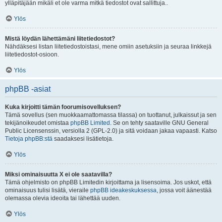
ylläpitäjään mikäli et ole varma mitkä tiedostot ovat sallittuja..
Ylös
Mistä löydän lähettämäni liitetiedostot?
Nähdäksesi listan liitetiedostoistasi, mene omiin asetuksiin ja seuraa linkkejä
liitetiedostot-osioon.
Ylös
phpBB -asiat
Kuka kirjoitti tämän foorumisovelluksen?
Tämä sovellus (sen muokkaamattomassa tilassa) on tuottanut, julkaissut ja sen
tekijänoikeudet omistaa
phpBB Limited
. Se on tehty saataville GNU General
Public Licensenssin, versiolla 2 (GPL-2.0) ja sitä voidaan jakaa vapaasti. Katso
Tietoja phpBB:stä
saadaksesi lisätietoja.
Ylös
Miksi ominaisuutta X ei ole saatavilla?
Tämä ohjelmisto on phpBB Limitedin kirjoittama ja lisensoima. Jos uskot, että
ominaisuus tulisi lisätä, vieraile
phpBB ideakeskuksessa
, jossa voit äänestää
olemassa olevia ideoita tai lähettää uuden.
Ylös