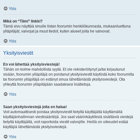
Ylös
Mikä on “Tiimi” linkki?
Tämä sivu näyttää sinulle listan foorumin henkilökunnasta, mukaanluettuna
ylläpitäjät, valvojat ja muut tiedot, kuten alueet joita he valvovat.
Ylös
Yksityisviestit
En voi lähettää yksityisviestejä!
Tähän on kolme mahdollista syytä. Et ole rekisteröitynyt ja/tai kirjautunut
sisään, foorumin ylläpitäjä on poistanut yksityisviestit käytöstä koko foorumilta
tai foorumin ylläpitäjä on estänyt sinua lähettämästä yksityisviestejä. Ota
yhteyttä foorumin ylläpitäjään saadaksesi lisätietoja.
Ylös
Saan yksityisviestejä joita en halua!
Voit automaattisesti poistaa yksityisviestit tietyltä käyttäjältä käyttämällä
käyttäjänhallinnan viestisääntöjä. Jos saat väärinkäytöksiä sisältäviä viestejä
tietyltä käyttäjältä, voit raportoida viestit valvojille. Heillä on oikeudet estää
käyttäjiä lähettämästä yksityisviestejä.
Ylös