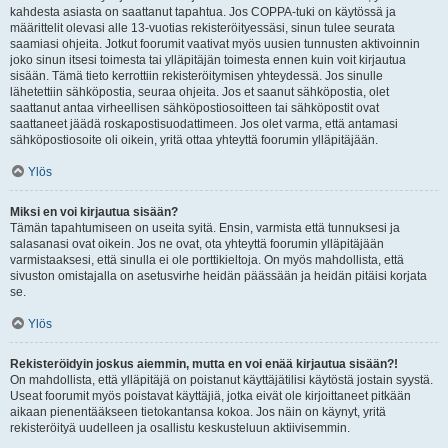
kahdesta asiasta on saattanut tapahtua. Jos COPPA-tuki on käytössä ja
määrittelit olevasi alle 13-vuotias rekisteröityessäsi, sinun tulee seurata
saamiasi ohjeita. Jotkut foorumit vaativat myös uusien tunnusten aktivoinnin
joko sinun itsesi toimesta tai ylläpitäjän toimesta ennen kuin voit kirjautua
sisään. Tämä tieto kerrottiin rekisteröitymisen yhteydessä. Jos sinulle
lähetettiin sähköpostia, seuraa ohjeita. Jos et saanut sähköpostia, olet
saattanut antaa virheellisen sähköpostiosoitteen tai sähköpostit ovat
saattaneet jäädä roskapostisuodattimeen. Jos olet varma, että antamasi
sähköpostiosoite oli oikein, yritä ottaa yhteyttä foorumin ylläpitäjään.
Ylös
Miksi en voi kirjautua sisään?
Tämän tapahtumiseen on useita syitä. Ensin, varmista että tunnuksesi ja
salasanasi ovat oikein. Jos ne ovat, ota yhteyttä foorumin ylläpitäjään
varmistaaksesi, että sinulla ei ole porttikieltoja. On myös mahdollista, että
sivuston omistajalla on asetusvirhe heidän päässään ja heidän pitäisi korjata
se.
Ylös
Rekisteröidyin joskus aiemmin, mutta en voi enää kirjautua sisään?!
On mahdollista, että ylläpitäjä on poistanut käyttäjätilisi käytöstä jostain syystä.
Useat foorumit myös poistavat käyttäjiä, jotka eivät ole kirjoittaneet pitkään
aikaan pienentääkseen tietokantansa kokoa. Jos näin on käynyt, yritä
rekisteröityä uudelleen ja osallistu keskusteluun aktiivisemmin.