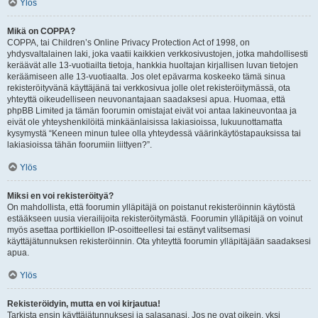
Ylös
Mikä on COPPA?
COPPA, tai Children’s Online Privacy Protection Act of 1998, on
yhdysvaltalainen laki, joka vaatii kaikkien verkkosivustojen, jotka mahdollisesti
keräävät alle 13-vuotiailta tietoja, hankkia huoltajan kirjallisen luvan tietojen
keräämiseen alle 13-vuotiaalta. Jos olet epävarma koskeeko tämä sinua
rekisteröityvänä käyttäjänä tai verkkosivua jolle olet rekisteröitymässä, ota
yhteyttä oikeudelliseen neuvonantajaan saadaksesi apua. Huomaa, että
phpBB Limited ja tämän foorumin omistajat eivät voi antaa lakineuvontaa ja
eivät ole yhteyshenkilöitä minkäänlaisissa lakiasioissa, lukuunottamatta
kysymystä “Keneen minun tulee olla yhteydessä väärinkäytöstapauksissa tai
lakiasioissa tähän foorumiin liittyen?”.
Ylös
Miksi en voi rekisteröityä?
On mahdollista, että foorumin ylläpitäjä on poistanut rekisteröinnin käytöstä
estääkseen uusia vierailijoita rekisteröitymästä. Foorumin ylläpitäjä on voinut
myös asettaa porttikiellon IP-osoitteellesi tai estänyt valitsemasi
käyttäjätunnuksen rekisteröinnin. Ota yhteyttä foorumin ylläpitäjään saadaksesi
apua.
Ylös
Rekisteröidyin, mutta en voi kirjautua!
Tarkista ensin käyttäjätunnuksesi ja salasanasi. Jos ne ovat oikein, yksi