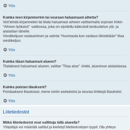
Ylös
Kuinka teen kirjanmerkin tai seuraan haluamaani aihetta?
Voit tehdä kirjanmekin tai tilata haluamasi aiheen valitsemalla sopivan linkin
“Aiheen työkalut” -valikossa, joka on sijoitettu kätevästi keskustelun ylä- ja
alalaidan lähelle.
Viestiketjuun vastaaminen ja valinta “Huomauta kun vastaus lähetetään” tilaa
viestiketjun.
Ylös
Kuinka tilaan haluamani alueen?
Tilataksesi haluamasi alueen, valitse “Tilaa alue” -linkki, aluesivun alalaidassa.
Ylös
Kuinka poistan tilaukseni?
Poistaaksesi tilauksiasi, mene omiin asetuksiisi ja seuraa linkkejä tilauksiisi.
Ylös
Liitetiedostot
Mitkä liitetiedostot ovat sallittuja tällä alueella?
Ylläpitäjä voi määrätä sallitut ja kielletyt liitetiedostojen tyypit. Ota yhteys