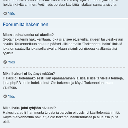
Vaihtoehtoisesti omista asetuksista voit lisätä käyttäjiä suoraan syöttämällä
heidän käyttäjänimen. Voit myös poistaa käyttäjiä listaltasi samalta sivulta.
Ylös
Foorumilta hakeminen
Miten etsin alueelta tai alueilta?
Syötä hakutermi hakukenttään, joka sijaitsee etusivulla, alueen tai viestiketjun
sivulla. Tarkennettuun hakuun pääset klikkaamalla “Tarkennettu haku”-linkkiä
joka on saatavilla jokaisella sivulla. Haun sijainti voi riippua käyttämästäsi
tyylistä.
Ylös
Miksi hakuni ei löytänyt mitään?
Hakusi oli todennäköisesti liian epämääräinen ja sisälsi useita yleisiä termejä,
joita phpBB ei ole indeksoinut. Ole tarkempi ja käytä Tarkennetun haun
valintoja.
Ylös
Miksi haku johti tyhjään sivuun!?
Hakusi palautti liian monta tulosta ja palvelin ei pystynyt käsittelemään niitä.
Käytä “Tarkennettua hakua” ja ole tarkempi hakuehdoissa ja alueissa joilta
etsit.