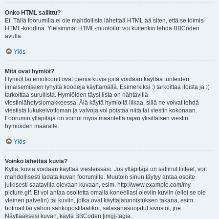
Onko HTML sallittu?
Ei. Tällä foorumilla ei ole mahdollista lähettää HTML:ää siten, että se toimisi
HTML-koodina. Yleisimmät HTML-muotoilut voi kuitenkin tehdä BBCoden
avulla.
Ylös
Mitä ovat hymiöt?
Hymiöt tai emoticonit ovat pieniä kuvia joita voidaan käyttää tunteiden
ilmaisemiseen lyhyitä koodeja käyttämällä. Esimerkiksi :) tarkoittaa iloista ja :(
tarkoittaa surullista. Hymiöiden täysi lista on nähtävillä
viestinlähetyslomakkeessa. Älä käytä hymiöitä liikaa, sillä ne voivat tehdä
viestistä lukukelvottoman ja valvoja voi poistaa niitä tai viestin kokonaan.
Foorumin ylläpitäjä on voinut myös määritellä rajan yksittäisen viestin
hymiöiden määrälle.
Ylös
Voinko lähettää kuvia?
Kyllä, kuvia voidaan käyttää viesteissäsi. Jos ylläpitäjä on sallinut liitteet, voit
mahdollisesti ladata kuvan foorumille. Muutoin sinun täytyy antaa osoite
julkisesti saatavilla olevaan kuvaan, esim. http://www.example.com/my-
picture.gif. Et voi antaa osoitetta omalla koneellasi oleviin kuviin (ellei se ole
yleinen palvelin) tai kuviin, jotka ovat käyttäjätunnistuksen takana, esim.
hotmail tai yahoo sähköpostilaatikot, salasanasuojatut sivustot, jne.
Näyttääksesi kuvan, käytä BBCoden [img]-tagia.