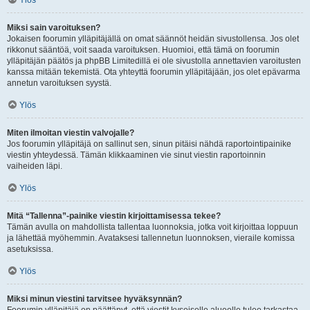
Ylös
Miksi sain varoituksen?
Jokaisen foorumin ylläpitäjällä on omat säännöt heidän sivustollensa. Jos olet
rikkonut sääntöä, voit saada varoituksen. Huomioi, että tämä on foorumin
ylläpitäjän päätös ja phpBB Limitedillä ei ole sivustolla annettavien varoitusten
kanssa mitään tekemistä. Ota yhteyttä foorumin ylläpitäjään, jos olet epävarma
annetun varoituksen syystä.
Ylös
Miten ilmoitan viestin valvojalle?
Jos foorumin ylläpitäjä on sallinut sen, sinun pitäisi nähdä raportointipainike
viestin yhteydessä. Tämän klikkaaminen vie sinut viestin raportoinnin
vaiheiden läpi.
Ylös
Mitä “Tallenna”-painike viestin kirjoittamisessa tekee?
Tämän avulla on mahdollista tallentaa luonnoksia, jotka voit kirjoittaa loppuun
ja lähettää myöhemmin. Avataksesi tallennetun luonnoksen, vieraile komissa
asetuksissa.
Ylös
Miksi minun viestini tarvitsee hyväksynnän?