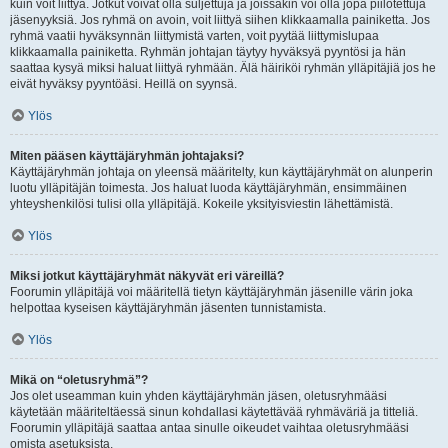
kuin voit liittyä. Jotkut voivat olla suljettuja ja joissakin voi olla jopa piilotettuja
jäsenyyksiä. Jos ryhmä on avoin, voit liittyä siihen klikkaamalla painiketta. Jos
ryhmä vaatii hyväksynnän liittymistä varten, voit pyytää liittymislupaa
klikkaamalla painiketta. Ryhmän johtajan täytyy hyväksyä pyyntösi ja hän
saattaa kysyä miksi haluat liittyä ryhmään. Älä häiriköi ryhmän ylläpitäjiä jos he
eivät hyväksy pyyntöäsi. Heillä on syynsä.
Ylös
Miten pääsen käyttäjäryhmän johtajaksi?
Käyttäjäryhmän johtaja on yleensä määritelty, kun käyttäjäryhmät on alunperin
luotu ylläpitäjän toimesta. Jos haluat luoda käyttäjäryhmän, ensimmäinen
yhteyshenkilösi tulisi olla ylläpitäjä. Kokeile yksityisviestin lähettämistä.
Ylös
Miksi jotkut käyttäjäryhmät näkyvät eri väreillä?
Foorumin ylläpitäjä voi määritellä tietyn käyttäjäryhmän jäsenille värin joka
helpottaa kyseisen käyttäjäryhmän jäsenten tunnistamista.
Ylös
Mikä on “oletusryhmä”?
Jos olet useamman kuin yhden käyttäjäryhmän jäsen, oletusryhmääsi
käytetään määriteltäessä sinun kohdallasi käytettävää ryhmäväriä ja titteliä.
Foorumin ylläpitäjä saattaa antaa sinulle oikeudet vaihtaa oletusryhmääsi
omista asetuksista.