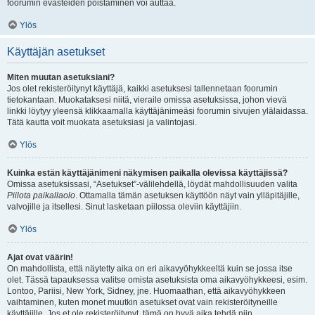
foorumin evästeiden poistaminen voi auttaa.
Ylös
Käyttäjän asetukset
Miten muutan asetuksiani?
Jos olet rekisteröitynyt käyttäjä, kaikki asetuksesi tallennetaan foorumin
tietokantaan. Muokataksesi niitä, vieraile omissa asetuksissa, johon vievä
linkki löytyy yleensä klikkaamalla käyttäjänimeäsi foorumin sivujen ylälaidassa.
Tätä kautta voit muokata asetuksiasi ja valintojasi.
Ylös
Kuinka estän käyttäjänimeni näkymisen paikalla olevissa käyttäjissä?
Omissa asetuksissasi, “Asetukset”-välilehdellä, löydät mahdollisuuden valita
Piilota paikallaolo
. Ottamalla tämän asetuksen käyttöön näyt vain ylläpitäjille,
valvojille ja itsellesi. Sinut lasketaan piilossa oleviin käyttäjiin.
Ylös
Ajat ovat väärin!
On mahdollista, että näytetty aika on eri aikavyöhykkeeltä kuin se jossa itse
olet. Tässä tapauksessa valitse omista asetuksista oma aikavyöhykkeesi, esim.
Lontoo, Pariisi, New York, Sidney, jne. Huomaathan, että aikavyöhykkeen
vaihtaminen, kuten monet muutkin asetukset ovat vain rekisteröityneille
käyttäjille. Jos et ole rekisteröitynyt, tämä on hyvä aika tehdä niin.