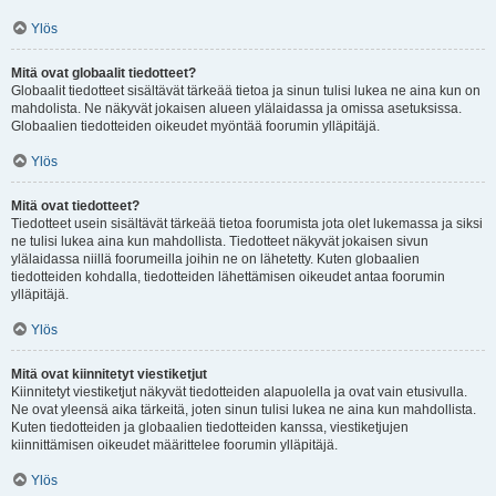
Ylös
Mitä ovat globaalit tiedotteet?
Globaalit tiedotteet sisältävät tärkeää tietoa ja sinun tulisi lukea ne aina kun on
mahdolista. Ne näkyvät jokaisen alueen ylälaidassa ja omissa asetuksissa.
Globaalien tiedotteiden oikeudet myöntää foorumin ylläpitäjä.
Ylös
Mitä ovat tiedotteet?
Tiedotteet usein sisältävät tärkeää tietoa foorumista jota olet lukemassa ja siksi
ne tulisi lukea aina kun mahdollista. Tiedotteet näkyvät jokaisen sivun
ylälaidassa niillä foorumeilla joihin ne on lähetetty. Kuten globaalien
tiedotteiden kohdalla, tiedotteiden lähettämisen oikeudet antaa foorumin
ylläpitäjä.
Ylös
Mitä ovat kiinnitetyt viestiketjut
Kiinnitetyt viestiketjut näkyvät tiedotteiden alapuolella ja ovat vain etusivulla.
Ne ovat yleensä aika tärkeitä, joten sinun tulisi lukea ne aina kun mahdollista.
Kuten tiedotteiden ja globaalien tiedotteiden kanssa, viestiketjujen
kiinnittämisen oikeudet määrittelee foorumin ylläpitäjä.
Ylös