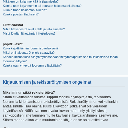
Mikä ero on kirjanmerkillä ja tilaamisella?
Kuinka teen kirjanmerkin tai seuraan haluamaani aihetta?
Kuinka tilaan haluamani alueen?
Kuinka poistan tilaukseni?
Liitetiedostot
Mitkä liitetiedostot ovat sallittuja tällä alueella?
Mistä löydän lähettämäni liitetiedostot?
phpBB -asiat
Kuka kirjoitti tämän foorumisovelluksen?
Miksi ominaisuutta X ei ole saatavilla?
Keneen minun tulee olla yhteydessä väärinkäytöstapauksissa tai lakiasioissa tähän
foorumiin liittyen?
Kuinka otan yhteyttä foorumin ylläpitäjään?
Kirjautumisen ja rekisteröitymisen ongelmat
Miksi minun pitää rekisteröityä?
Sinun ei välttämättä tarvitse, riippuu foorumin ylläpitäjästä, tarvitaanko
foorumilla kirjoittamiseen rekisteröitymistä. Rekisteröityminen voi kuitenkin
antaa sinulle lisää ominaisuuksia käyttöön, jotka eivät ole vieraiden
käytettävissä. Näitä ovat mm. avatar-kuvan määrittely, yksityisviestit,
sähköpostien lähettäminen muille käyttäjille, käyttäjäryhmien jäsenyys jne.
Siihen menee aikaa vain muutamia hetkiä, joten se on suositeltavaa.