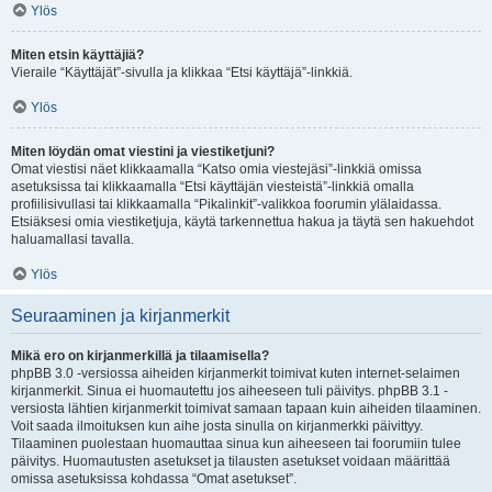
Ylös
Miten etsin käyttäjiä?
Vieraile “Käyttäjät”-sivulla ja klikkaa “Etsi käyttäjä”-linkkiä.
Ylös
Miten löydän omat viestini ja viestiketjuni?
Omat viestisi näet klikkaamalla “Katso omia viestejäsi”-linkkiä omissa
asetuksissa tai klikkaamalla “Etsi käyttäjän viesteistä”-linkkiä omalla
profiilisivullasi tai klikkaamalla “Pikalinkit”-valikkoa foorumin ylälaidassa.
Etsiäksesi omia viestiketjuja, käytä tarkennettua hakua ja täytä sen hakuehdot
haluamallasi tavalla.
Ylös
Seuraaminen ja kirjanmerkit
Mikä ero on kirjanmerkillä ja tilaamisella?
phpBB 3.0 -versiossa aiheiden kirjanmerkit toimivat kuten internet-selaimen
kirjanmerkit. Sinua ei huomautettu jos aiheeseen tuli päivitys. phpBB 3.1 -
versiosta lähtien kirjanmerkit toimivat samaan tapaan kuin aiheiden tilaaminen.
Voit saada ilmoituksen kun aihe josta sinulla on kirjanmerkki päivittyy.
Tilaaminen puolestaan huomauttaa sinua kun aiheeseen tai foorumiin tulee
päivitys. Huomautusten asetukset ja tilausten asetukset voidaan määrittää
omissa asetuksissa kohdassa “Omat asetukset”.