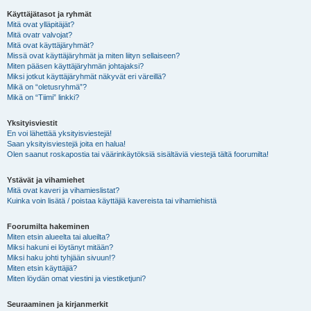
Käyttäjätasot ja ryhmät
Mitä ovat ylläpitäjät?
Mitä ovatr valvojat?
Mitä ovat käyttäjäryhmät?
Missä ovat käyttäjäryhmät ja miten liityn sellaiseen?
Miten pääsen käyttäjäryhmän johtajaksi?
Miksi jotkut käyttäjäryhmät näkyvät eri väreillä?
Mikä on “oletusryhmä”?
Mikä on “Tiimi” linkki?
Yksityisviestit
En voi lähettää yksityisviestejä!
Saan yksityisviestejä joita en halua!
Olen saanut roskapostia tai väärinkäytöksiä sisältäviä viestejä tältä foorumilta!
Ystävät ja vihamiehet
Mitä ovat kaveri ja vihamieslistat?
Kuinka voin lisätä / poistaa käyttäjiä kavereista tai vihamiehistä
Foorumilta hakeminen
Miten etsin alueelta tai alueilta?
Miksi hakuni ei löytänyt mitään?
Miksi haku johti tyhjään sivuun!?
Miten etsin käyttäjiä?
Miten löydän omat viestini ja viestiketjuni?
Seuraaminen ja kirjanmerkit