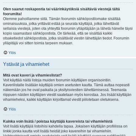
Olen saanut roskapostia tai väärinkäytöksiä sisältäviä viestejä tältä
foorumilta!
Olemme pahoillamme siitä. Tämän foorumin sähköpostilomake sisältää
ominaisuuksia, jotka yrittävät estää ja seurata käyttäjiä, jotka lähettävät
sellaisia viestejä, joten ota yhteyttä foorumin ylläpitäjään ja lähetä hänelle täysi
kopio saamastasi sähköpostista. On tärkeää, että se sisältää kaikki
otsaketiedot sähköpostista, jotka sisältävät viestin lähettäjän tiedot. Foorumin
ylläpitäjä voi sitten toimia tarpeen mukaan.
Ylös
Ystävät ja vihamiehet
Mitä ovat kaveri ja vihamieslistat?
Voit käyttää näitä listoja muiden foorumin käyttäjien organisointiin.
Kaverilistalle lisätään käyttäjiä omien asetusten kautta. Tämä auttaa nopeasti
näkemään jos he ovat paikalla ja yksityisviestien lähettämisessä. Teemasta
riippuen näiden käyttäjien viestit saatetaan myös korostaa. Jos lisäät käyttäjän
vihamieheksi, kaikki käyttäjän kirjoittamat viestit piilotetaan oletuksena.
Ylös
Kuinka voin lisätä / poistaa käyttäjiä kavereista tai vihamiehistä
Voit lisätä käyttäjiä listoihisi kahdella tapaa. Jokaisen käyttäjän profiilissa on
linkki jonka kautta voit lisätä heidät joko kavereihin tai vihamiehiin.