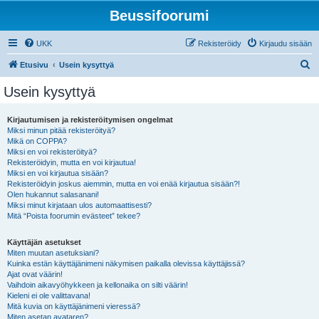
Beussifoorumi
UKK
Rekisteröidy
Kirjaudu sisään
E
Etusivu
Usein kysyttyä
t
Usein kysyttyä
s
i
Kirjautumisen ja rekisteröitymisen ongelmat
Miksi minun pitää rekisteröityä?
Mikä on COPPA?
Miksi en voi rekisteröityä?
Rekisteröidyin, mutta en voi kirjautua!
Miksi en voi kirjautua sisään?
Rekisteröidyin joskus aiemmin, mutta en voi enää kirjautua sisään?!
Olen hukannut salasanani!
Miksi minut kirjataan ulos automaattisesti?
Mitä “Poista foorumin evästeet” tekee?
Käyttäjän asetukset
Miten muutan asetuksiani?
Kuinka estän käyttäjänimeni näkymisen paikalla olevissa käyttäjissä?
Ajat ovat väärin!
Vaihdoin aikavyöhykkeen ja kellonaika on silti väärin!
Kieleni ei ole valittavana!
Mitä kuvia on käyttäjänimeni vieressä?
Miten asetan avataren?