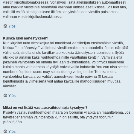
viestin kirjoituslomakkeessa. Voit myös lisätä allekirjoituksen automaattisesti
aina kaikkiin viesteihisi tekemällä valinnan omissa asetuksissa. Jos teet niin,
voit silti estää allekirjoituksen liittämisen yksittäiseen viestiin poistamalla
valinnan viestinkirjoituslomakkeessa.
Ylös
Kuinka luon äänestyksen?
Kun kirjoitat uuta viestiketjua tai muokkaat viestiketjun ensimmäistä viestiä,
klikkaa "Luo äänestys"-välilehteä viestilomakkeen alapuolella. Jos et näe tätä
välilehteä, sinulla ei ole tarvittavia oikeuksia äänestysten luomiseen. Syötä
otsikko ja ainakin kaksi vaihtoehtoa niille varattuihin kenttiin. Varmista että
jokainen vaihtoehto on omalla rivillään tekstikentässä. Voit myös määritellä
kuinka monta vaihtoehtoa käyttäjät voivat valita kohdasta You can also set the
number of options users may select during voting under “Kuinka monta
vaihtoehtoa käyttäjä voi valita”, äänestyksen kesto päivinä (0 kestää
loputtomasti) ja viimeisenä voit antaa käyttäjille mahdollisuuden muuttaa
ääntään.
Ylös
Miksi en voi lisätä vastausvaihtoehtoja kyselyyn?
Kyselyn vastausvaihtoehtojen määrä on foorumin ylläpitäjän määrittelemä. Jos
tarvitset enemmän vaihtoehtoja kuin on sallittu, ota yhteyttä foorumin
ylläpitäjään.
Ylös