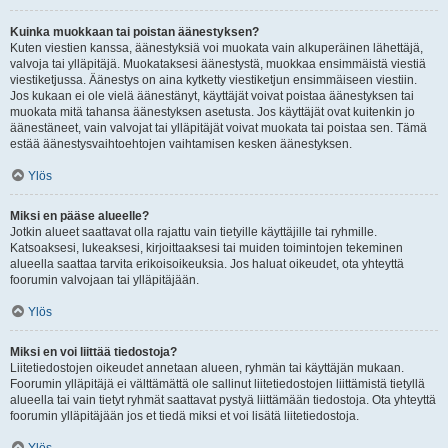
Kuinka muokkaan tai poistan äänestyksen?
Kuten viestien kanssa, äänestyksiä voi muokata vain alkuperäinen lähettäjä,
valvoja tai ylläpitäjä. Muokataksesi äänestystä, muokkaa ensimmäistä viestiä
viestiketjussa. Äänestys on aina kytketty viestiketjun ensimmäiseen viestiin.
Jos kukaan ei ole vielä äänestänyt, käyttäjät voivat poistaa äänestyksen tai
muokata mitä tahansa äänestyksen asetusta. Jos käyttäjät ovat kuitenkin jo
äänestäneet, vain valvojat tai ylläpitäjät voivat muokata tai poistaa sen. Tämä
estää äänestysvaihtoehtojen vaihtamisen kesken äänestyksen.
Ylös
Miksi en pääse alueelle?
Jotkin alueet saattavat olla rajattu vain tietyille käyttäjille tai ryhmille.
Katsoaksesi, lukeaksesi, kirjoittaaksesi tai muiden toimintojen tekeminen
alueella saattaa tarvita erikoisoikeuksia. Jos haluat oikeudet, ota yhteyttä
foorumin valvojaan tai ylläpitäjään.
Ylös
Miksi en voi liittää tiedostoja?
Liitetiedostojen oikeudet annetaan alueen, ryhmän tai käyttäjän mukaan.
Foorumin ylläpitäjä ei välttämättä ole sallinut liitetiedostojen liittämistä tietyllä
alueella tai vain tietyt ryhmät saattavat pystyä liittämään tiedostoja. Ota yhteyttä
foorumin ylläpitäjään jos et tiedä miksi et voi lisätä liitetiedostoja.