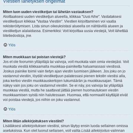
Viestien lähetyksen ongelmat
Miten luon uuden viestiketjun tai lähetän vastauksen?
Aloittaaksesi uuden viestiketjun alueella, klikkaa "Uusi Aihe". Vastataksesi
viestiketjuun klikkaa "Vastaa Viestiin". Viestien kirjoittaminen voi vaatia
rekisteröitymisen. Lista sinun oikeuksistasi alueella on nähtävillä alueen ja
viestiketjun alalaidassa. Esimerkiksi: Voit kirjoittaa uusia viestejä, Voit lähettää
liitetiedostoja, jne.
Ylös
Miten muokkaan tai poistan viestejä?
Jos et ole foorumin ylläpitäjä tai valvoja, voit muokata vain omia viestejäsi. Voit
muokata viestiä klikkaamalla muokkaa-painiketta haluamassasi viestissä.
Joskus painike toimii vain tietyn ajan viestin luomisen jälkeen. Jos joku on jo
vastannut viestiin, löydät viestiketjuun palatessasi pienen tekstin viestisi alla,
joka kertoo viestin muokkauskertojen lukumäärän ja muokkausajan. Tämä
näkyy vain jos joku on vastannut viestiin. Se ei näy, jos valvoja tai ylläpitäjä
muokkaa viestiä, mutta he saattavat jättää pienen huomautuksen viestin
muokkaamisen syistä niin halutessaan. Huomaa, että normaalit käyttäjät eivät
voi poistaa viestejä, jos niihin on joku vastannut.
Ylös
Miten liitän allekirjoituksen viestiini?
Lisätäksesi allekirjoituksen viestiisi, sinun täytyy ensin luoda sellainen omissa
asetuksissa. Kun olet luonut sellaisen, voit valita
Lisää allekirjoitus
-valinnan