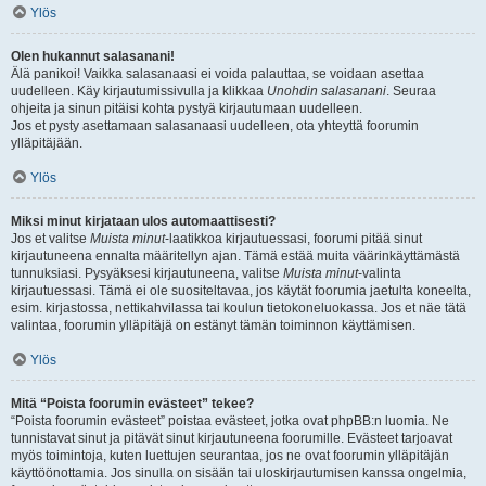
Ylös
Olen hukannut salasanani!
Älä panikoi! Vaikka salasanaasi ei voida palauttaa, se voidaan asettaa
uudelleen. Käy kirjautumissivulla ja klikkaa
Unohdin salasanani
. Seuraa
ohjeita ja sinun pitäisi kohta pystyä kirjautumaan uudelleen.
Jos et pysty asettamaan salasanaasi uudelleen, ota yhteyttä foorumin
ylläpitäjään.
Ylös
Miksi minut kirjataan ulos automaattisesti?
Jos et valitse
Muista minut
-laatikkoa kirjautuessasi, foorumi pitää sinut
kirjautuneena ennalta määritellyn ajan. Tämä estää muita väärinkäyttämästä
tunnuksiasi. Pysyäksesi kirjautuneena, valitse
Muista minut
-valinta
kirjautuessasi. Tämä ei ole suositeltavaa, jos käytät foorumia jaetulta koneelta,
esim. kirjastossa, nettikahvilassa tai koulun tietokoneluokassa. Jos et näe tätä
valintaa, foorumin ylläpitäjä on estänyt tämän toiminnon käyttämisen.
Ylös
Mitä “Poista foorumin evästeet” tekee?
“Poista foorumin evästeet” poistaa evästeet, jotka ovat phpBB:n luomia. Ne
tunnistavat sinut ja pitävät sinut kirjautuneena foorumille. Evästeet tarjoavat
myös toimintoja, kuten luettujen seurantaa, jos ne ovat foorumin ylläpitäjän
käyttöönottamia. Jos sinulla on sisään tai uloskirjautumisen kanssa ongelmia,