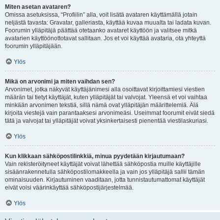
Miten asetan avataren?
Omissa asetuksissa, “Profiilin” alla, voit lisätä avataren käyttämällä jotain
neljästä tavasta: Gravatar, galleriasta, käyttää kuvaa muualta tai ladata kuvan.
Foorumin ylläpitäjä päättää otetaanko avataret käyttöön ja valitsee mitkä
avatarien käyttöönottotavat sallitaan. Jos et voi käyttää avataria, ota yhteyttä
foorumin ylläpitäjään.
Ylös
Mikä on arvonimi ja miten vaihdan sen?
Arvonimet, jotka näkyvät käyttäjänimesi alla osoittavat kirjoittamiesi viestien
määrän tai tietyt käyttäjät, kuten ylläpitäjät tai valvojat. Yleensä et voi vaihtaa
minkään arvonimen tekstiä, sillä nämä ovat ylläpitäjän määrittelemiä. Älä
kirjoita viestejä vain parantaaksesi arvonimeäsi. Useimmat foorumit eivät siedä
tätä ja valvojat tai ylläpitäjät voivat yksinkertaisesti pienentää viestilaskuriasi.
Ylös
Kun klikkaan sähköpostilinkkiä, minua pyydetään kirjautumaan?
Vain rekisteröityneet käyttäjät voivat lähettää sähköpostia muille käyttäjille
sisäänrakennetulla sähköpostilomakkeella ja vain jos ylläpitäjä sallii tämän
ominaisuuden. Kirjautuminen vaaditaan, jotta tunnistautumattomat käyttäjät
eivät voisi väärinkäyttää sähköpostijärjestelmää.
Ylös