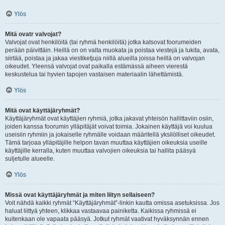
Ylös
Mitä ovatr valvojat?
Valvojat ovat henkilöitä (tai ryhmä henkilöitä) jotka katsovat foorumeiden
perään päivittäin. Heillä on on valta muokata ja poistaa viestejä ja lukita, avata,
siirtää, poistaa ja jakaa viestiketjuja niillä alueilla joissa heillä on valvojan
oikeudet. Yleensä valvojat ovat paikalla estämässä aiheen vierestä
keskustelua tai hyvien tapojen vastaisen materiaalin lähettämistä.
Ylös
Mitä ovat käyttäjäryhmät?
Käyttäjäryhmät ovat käyttäjien ryhmiä, jotka jakavat yhteisön hallittaviin osiin,
joiden kanssa foorumin ylläpitäjät voivat toimia. Jokainen käyttäjä voi kuulua
useisiin ryhmiin ja jokaiselle ryhmälle voidaan määritellä yksilölliset oikeudet.
Tämä tarjoaa ylläpitäjille helpon tavan muuttaa käyttäjien oikeuksia useille
käyttäjille kerralla, kuten muuttaa valvojien oikeuksia tai hallita pääsyä
suljetulle alueelle.
Ylös
Missä ovat käyttäjäryhmät ja miten liityn sellaiseen?
Voit nähdä kaikki ryhmät “Käyttäjäryhmät”-linkin kautta omissa asetuksissa. Jos
haluat liittyä yhteen, klikkaa vastaavaa painiketta. Kaikissa ryhmissä ei
kuitenkaan ole vapaata pääsyä. Jotkut ryhmät vaativat hyväksynnän ennen