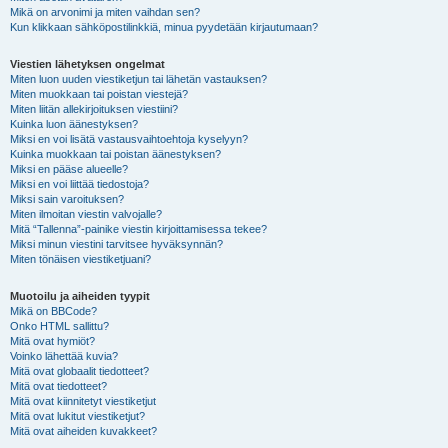
Mikä on arvonimi ja miten vaihdan sen?
Kun klikkaan sähköpostilinkkiä, minua pyydetään kirjautumaan?
Viestien lähetyksen ongelmat
Miten luon uuden viestiketjun tai lähetän vastauksen?
Miten muokkaan tai poistan viestejä?
Miten liitän allekirjoituksen viestiini?
Kuinka luon äänestyksen?
Miksi en voi lisätä vastausvaihtoehtoja kyselyyn?
Kuinka muokkaan tai poistan äänestyksen?
Miksi en pääse alueelle?
Miksi en voi liittää tiedostoja?
Miksi sain varoituksen?
Miten ilmoitan viestin valvojalle?
Mitä “Tallenna”-painike viestin kirjoittamisessa tekee?
Miksi minun viestini tarvitsee hyväksynnän?
Miten tönäisen viestiketjuani?
Muotoilu ja aiheiden tyypit
Mikä on BBCode?
Onko HTML sallittu?
Mitä ovat hymiöt?
Voinko lähettää kuvia?
Mitä ovat globaalit tiedotteet?
Mitä ovat tiedotteet?
Mitä ovat kiinnitetyt viestiketjut
Mitä ovat lukitut viestiketjut?
Mitä ovat aiheiden kuvakkeet?