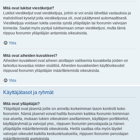
Mitä ovat lukitut viestiketjut?
Lukitut viestiketjut ovat viestiketjuja, joihin ei voi enää lähettää vastauksia ja
mahdolliset kyselyt joita viestiketjussa oli, ovat päättyneet automaattisesti.
Viestiketjuja voidaan lukita useista syistä ylläpitäjän tai foorumin valvojan
toimesta. Saatat myös pystyä lukitsemaan oman viestiketjusi, mutta tämä
riippuu foorumin ylläpitäjän antamista oikeuksista.
Ylös
Mitä ovat aiheiden kuvakkeet?
Aiheiden kuvakkeet ovat aiheen aloittajan valitsemia kuvakkeita joiden on
tarkoitus kuvastaa niiden sisältöä. Aiheiden kuvakkeiden käyttöoikeudet
riippuvat foorumin ylläpitäjän määrittelemistä oikeuksista.
Ylös
Käyttäjätasot ja ryhmät
Mitä ovat ylläpitäjät?
Ylläpitäjät ovat jäseniä joille on annettu korkeimman tason kontrolli koko
foorumiin. Nämä jäsenet voivat hallita foorumin kaikkia foorumin toiminnan
osa-alueita, mukaan lukien oikeuksien asettaminen, käyttäjien porttikiellot,
käyttäjäryhmät ja valvojat yms., riippuen foorumin perustajasta ja hänen
ylläpitäjille määrittelemistä oikeuksista. Heillä saattaa olla myös täydet
valvojan oikeudet kaikilla keskustelualueilla, riippuen foorumin perustajan
määrittelemistä asetuksista.