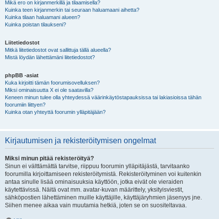
Mikä ero on kirjanmerkillä ja tilaamisella?
Kuinka teen kirjanmerkin tai seuraan haluamaani aihetta?
Kuinka tilaan haluamani alueen?
Kuinka poistan tilaukseni?
Liitetiedostot
Mitkä liitetiedostot ovat sallittuja tällä alueella?
Mistä löydän lähettämäni liitetiedostot?
phpBB -asiat
Kuka kirjoitti tämän foorumisovelluksen?
Miksi ominaisuutta X ei ole saatavilla?
Keneen minun tulee olla yhteydessä väärinkäytöstapauksissa tai lakiasioissa tähän
foorumiin liittyen?
Kuinka otan yhteyttä foorumin ylläpitäjään?
Kirjautumisen ja rekisteröitymisen ongelmat
Miksi minun pitää rekisteröityä?
Sinun ei välttämättä tarvitse, riippuu foorumin ylläpitäjästä, tarvitaanko
foorumilla kirjoittamiseen rekisteröitymistä. Rekisteröityminen voi kuitenkin
antaa sinulle lisää ominaisuuksia käyttöön, jotka eivät ole vieraiden
käytettävissä. Näitä ovat mm. avatar-kuvan määrittely, yksityisviestit,
sähköpostien lähettäminen muille käyttäjille, käyttäjäryhmien jäsenyys jne.
Siihen menee aikaa vain muutamia hetkiä, joten se on suositeltavaa.