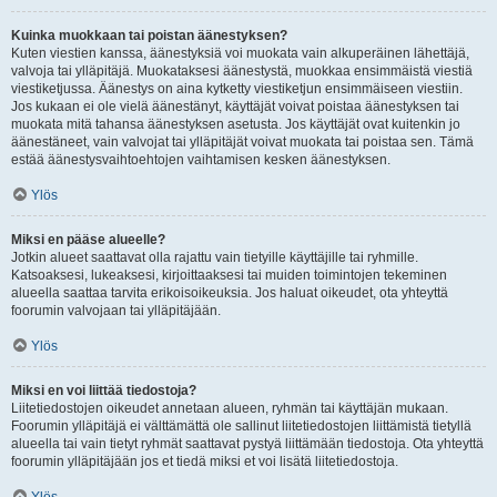
Kuinka muokkaan tai poistan äänestyksen?
Kuten viestien kanssa, äänestyksiä voi muokata vain alkuperäinen lähettäjä,
valvoja tai ylläpitäjä. Muokataksesi äänestystä, muokkaa ensimmäistä viestiä
viestiketjussa. Äänestys on aina kytketty viestiketjun ensimmäiseen viestiin.
Jos kukaan ei ole vielä äänestänyt, käyttäjät voivat poistaa äänestyksen tai
muokata mitä tahansa äänestyksen asetusta. Jos käyttäjät ovat kuitenkin jo
äänestäneet, vain valvojat tai ylläpitäjät voivat muokata tai poistaa sen. Tämä
estää äänestysvaihtoehtojen vaihtamisen kesken äänestyksen.
Ylös
Miksi en pääse alueelle?
Jotkin alueet saattavat olla rajattu vain tietyille käyttäjille tai ryhmille.
Katsoaksesi, lukeaksesi, kirjoittaaksesi tai muiden toimintojen tekeminen
alueella saattaa tarvita erikoisoikeuksia. Jos haluat oikeudet, ota yhteyttä
foorumin valvojaan tai ylläpitäjään.
Ylös
Miksi en voi liittää tiedostoja?
Liitetiedostojen oikeudet annetaan alueen, ryhmän tai käyttäjän mukaan.
Foorumin ylläpitäjä ei välttämättä ole sallinut liitetiedostojen liittämistä tietyllä
alueella tai vain tietyt ryhmät saattavat pystyä liittämään tiedostoja. Ota yhteyttä
foorumin ylläpitäjään jos et tiedä miksi et voi lisätä liitetiedostoja.