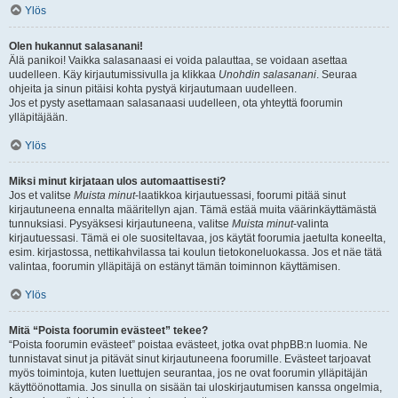
Ylös
Olen hukannut salasanani!
Älä panikoi! Vaikka salasanaasi ei voida palauttaa, se voidaan asettaa
uudelleen. Käy kirjautumissivulla ja klikkaa
Unohdin salasanani
. Seuraa
ohjeita ja sinun pitäisi kohta pystyä kirjautumaan uudelleen.
Jos et pysty asettamaan salasanaasi uudelleen, ota yhteyttä foorumin
ylläpitäjään.
Ylös
Miksi minut kirjataan ulos automaattisesti?
Jos et valitse
Muista minut
-laatikkoa kirjautuessasi, foorumi pitää sinut
kirjautuneena ennalta määritellyn ajan. Tämä estää muita väärinkäyttämästä
tunnuksiasi. Pysyäksesi kirjautuneena, valitse
Muista minut
-valinta
kirjautuessasi. Tämä ei ole suositeltavaa, jos käytät foorumia jaetulta koneelta,
esim. kirjastossa, nettikahvilassa tai koulun tietokoneluokassa. Jos et näe tätä
valintaa, foorumin ylläpitäjä on estänyt tämän toiminnon käyttämisen.
Ylös
Mitä “Poista foorumin evästeet” tekee?
“Poista foorumin evästeet” poistaa evästeet, jotka ovat phpBB:n luomia. Ne
tunnistavat sinut ja pitävät sinut kirjautuneena foorumille. Evästeet tarjoavat
myös toimintoja, kuten luettujen seurantaa, jos ne ovat foorumin ylläpitäjän
käyttöönottamia. Jos sinulla on sisään tai uloskirjautumisen kanssa ongelmia,