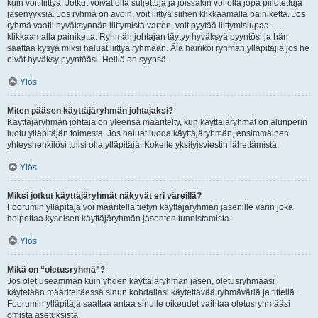
kuin voit liittyä. Jotkut voivat olla suljettuja ja joissakin voi olla jopa piilotettuja
jäsenyyksiä. Jos ryhmä on avoin, voit liittyä siihen klikkaamalla painiketta. Jos
ryhmä vaatii hyväksynnän liittymistä varten, voit pyytää liittymislupaa
klikkaamalla painiketta. Ryhmän johtajan täytyy hyväksyä pyyntösi ja hän
saattaa kysyä miksi haluat liittyä ryhmään. Älä häiriköi ryhmän ylläpitäjiä jos he
eivät hyväksy pyyntöäsi. Heillä on syynsä.
Ylös
Miten pääsen käyttäjäryhmän johtajaksi?
Käyttäjäryhmän johtaja on yleensä määritelty, kun käyttäjäryhmät on alunperin
luotu ylläpitäjän toimesta. Jos haluat luoda käyttäjäryhmän, ensimmäinen
yhteyshenkilösi tulisi olla ylläpitäjä. Kokeile yksityisviestin lähettämistä.
Ylös
Miksi jotkut käyttäjäryhmät näkyvät eri väreillä?
Foorumin ylläpitäjä voi määritellä tietyn käyttäjäryhmän jäsenille värin joka
helpottaa kyseisen käyttäjäryhmän jäsenten tunnistamista.
Ylös
Mikä on “oletusryhmä”?
Jos olet useamman kuin yhden käyttäjäryhmän jäsen, oletusryhmääsi
käytetään määriteltäessä sinun kohdallasi käytettävää ryhmäväriä ja titteliä.
Foorumin ylläpitäjä saattaa antaa sinulle oikeudet vaihtaa oletusryhmääsi
omista asetuksista.