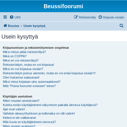
Beussifoorumi
UKK
Rekisteröidy
Kirjaudu sisään
E
Etusivu
Usein kysyttyä
t
Usein kysyttyä
s
i
Kirjautumisen ja rekisteröitymisen ongelmat
Miksi minun pitää rekisteröityä?
Mikä on COPPA?
Miksi en voi rekisteröityä?
Rekisteröidyin, mutta en voi kirjautua!
Miksi en voi kirjautua sisään?
Rekisteröidyin joskus aiemmin, mutta en voi enää kirjautua sisään?!
Olen hukannut salasanani!
Miksi minut kirjataan ulos automaattisesti?
Mitä “Poista foorumin evästeet” tekee?
Käyttäjän asetukset
Miten muutan asetuksiani?
Kuinka estän käyttäjänimeni näkymisen paikalla olevissa käyttäjissä?
Ajat ovat väärin!
Vaihdoin aikavyöhykkeen ja kellonaika on silti väärin!
Kieleni ei ole valittavana!
Mitä kuvia on käyttäjänimeni vieressä?
Miten asetan avataren?