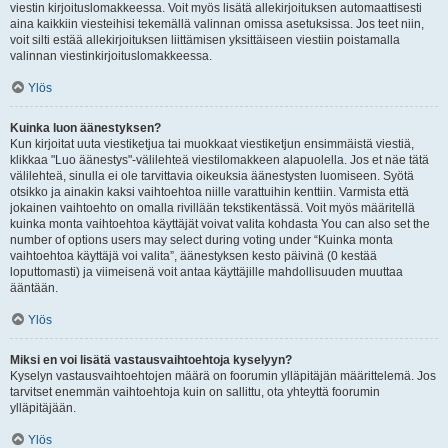
viestin kirjoituslomakkeessa. Voit myös lisätä allekirjoituksen automaattisesti
aina kaikkiin viesteihisi tekemällä valinnan omissa asetuksissa. Jos teet niin,
voit silti estää allekirjoituksen liittämisen yksittäiseen viestiin poistamalla
valinnan viestinkirjoituslomakkeessa.
Ylös
Kuinka luon äänestyksen?
Kun kirjoitat uuta viestiketjua tai muokkaat viestiketjun ensimmäistä viestiä,
klikkaa "Luo äänestys"-välilehteä viestilomakkeen alapuolella. Jos et näe tätä
välilehteä, sinulla ei ole tarvittavia oikeuksia äänestysten luomiseen. Syötä
otsikko ja ainakin kaksi vaihtoehtoa niille varattuihin kenttiin. Varmista että
jokainen vaihtoehto on omalla rivillään tekstikentässä. Voit myös määritellä
kuinka monta vaihtoehtoa käyttäjät voivat valita kohdasta You can also set the
number of options users may select during voting under “Kuinka monta
vaihtoehtoa käyttäjä voi valita”, äänestyksen kesto päivinä (0 kestää
loputtomasti) ja viimeisenä voit antaa käyttäjille mahdollisuuden muuttaa
ääntään.
Ylös
Miksi en voi lisätä vastausvaihtoehtoja kyselyyn?
Kyselyn vastausvaihtoehtojen määrä on foorumin ylläpitäjän määrittelemä. Jos
tarvitset enemmän vaihtoehtoja kuin on sallittu, ota yhteyttä foorumin
ylläpitäjään.
Ylös