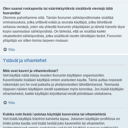
Olen saanut roskapostia tai väärinkäytöksiä sisältäviä viestejä tältä
foorumilta!
Olemme pahoillamme siitä. Tämän foorumin sähköpostilomake sisältää
ominaisuuksia, jotka yrittävät estää ja seurata käyttäjiä, jotka lähettävät
sellaisia viestejä, joten ota yhteyttä foorumin ylläpitäjään ja lähetä hänelle täysi
kopio saamastasi sähköpostista. On tärkeää, että se sisältää kaikki
otsaketiedot sähköpostista, jotka sisältävät viestin lähettäjän tiedot. Foorumin
ylläpitäjä voi sitten toimia tarpeen mukaan.
Ylös
Ystävät ja vihamiehet
Mitä ovat kaveri ja vihamieslistat?
Voit käyttää näitä listoja muiden foorumin käyttäjien organisointiin.
Kaverilistalle lisätään käyttäjiä omien asetusten kautta. Tämä auttaa nopeasti
näkemään jos he ovat paikalla ja yksityisviestien lähettämisessä. Teemasta
riippuen näiden käyttäjien viestit saatetaan myös korostaa. Jos lisäät käyttäjän
vihamieheksi, kaikki käyttäjän kirjoittamat viestit piilotetaan oletuksena.
Ylös
Kuinka voin lisätä / poistaa käyttäjiä kavereista tai vihamiehistä
Voit lisätä käyttäjiä listoihisi kahdella tapaa. Jokaisen käyttäjän profiilissa on
linkki jonka kautta voit lisätä heidät joko kavereihin tai vihamiehiin.