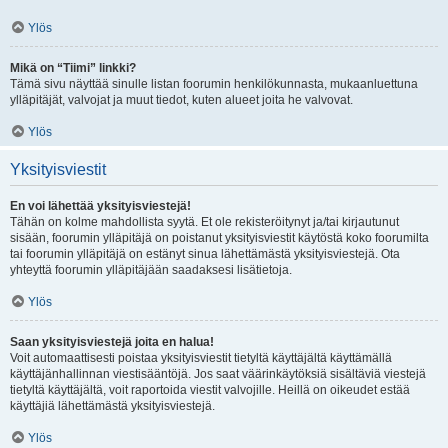
Ylös
Mikä on “Tiimi” linkki?
Tämä sivu näyttää sinulle listan foorumin henkilökunnasta, mukaanluettuna
ylläpitäjät, valvojat ja muut tiedot, kuten alueet joita he valvovat.
Ylös
Yksityisviestit
En voi lähettää yksityisviestejä!
Tähän on kolme mahdollista syytä. Et ole rekisteröitynyt ja/tai kirjautunut
sisään, foorumin ylläpitäjä on poistanut yksityisviestit käytöstä koko foorumilta
tai foorumin ylläpitäjä on estänyt sinua lähettämästä yksityisviestejä. Ota
yhteyttä foorumin ylläpitäjään saadaksesi lisätietoja.
Ylös
Saan yksityisviestejä joita en halua!
Voit automaattisesti poistaa yksityisviestit tietyltä käyttäjältä käyttämällä
käyttäjänhallinnan viestisääntöjä. Jos saat väärinkäytöksiä sisältäviä viestejä
tietyltä käyttäjältä, voit raportoida viestit valvojille. Heillä on oikeudet estää
käyttäjiä lähettämästä yksityisviestejä.
Ylös