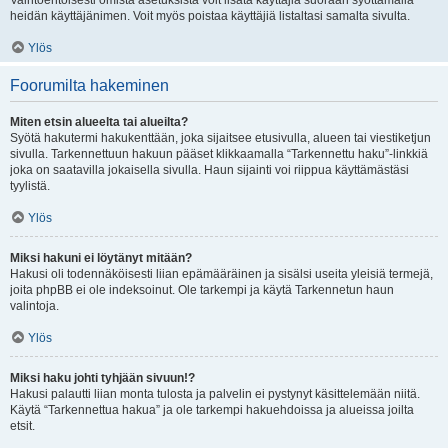
Vaihtoehtoisesti omista asetuksista voit lisätä käyttäjiä suoraan syöttämällä
heidän käyttäjänimen. Voit myös poistaa käyttäjiä listaltasi samalta sivulta.
Ylös
Foorumilta hakeminen
Miten etsin alueelta tai alueilta?
Syötä hakutermi hakukenttään, joka sijaitsee etusivulla, alueen tai viestiketjun
sivulla. Tarkennettuun hakuun pääset klikkaamalla “Tarkennettu haku”-linkkiä
joka on saatavilla jokaisella sivulla. Haun sijainti voi riippua käyttämästäsi
tyylistä.
Ylös
Miksi hakuni ei löytänyt mitään?
Hakusi oli todennäköisesti liian epämääräinen ja sisälsi useita yleisiä termejä,
joita phpBB ei ole indeksoinut. Ole tarkempi ja käytä Tarkennetun haun
valintoja.
Ylös
Miksi haku johti tyhjään sivuun!?
Hakusi palautti liian monta tulosta ja palvelin ei pystynyt käsittelemään niitä.
Käytä “Tarkennettua hakua” ja ole tarkempi hakuehdoissa ja alueissa joilta
etsit.