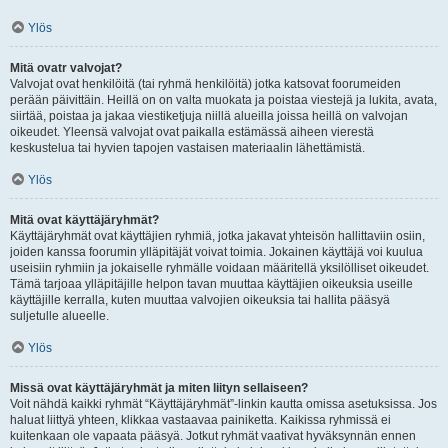
Ylös
Mitä ovatr valvojat?
Valvojat ovat henkilöitä (tai ryhmä henkilöitä) jotka katsovat foorumeiden
perään päivittäin. Heillä on on valta muokata ja poistaa viestejä ja lukita, avata,
siirtää, poistaa ja jakaa viestiketjuja niillä alueilla joissa heillä on valvojan
oikeudet. Yleensä valvojat ovat paikalla estämässä aiheen vierestä
keskustelua tai hyvien tapojen vastaisen materiaalin lähettämistä.
Ylös
Mitä ovat käyttäjäryhmät?
Käyttäjäryhmät ovat käyttäjien ryhmiä, jotka jakavat yhteisön hallittaviin osiin,
joiden kanssa foorumin ylläpitäjät voivat toimia. Jokainen käyttäjä voi kuulua
useisiin ryhmiin ja jokaiselle ryhmälle voidaan määritellä yksilölliset oikeudet.
Tämä tarjoaa ylläpitäjille helpon tavan muuttaa käyttäjien oikeuksia useille
käyttäjille kerralla, kuten muuttaa valvojien oikeuksia tai hallita pääsyä
suljetulle alueelle.
Ylös
Missä ovat käyttäjäryhmät ja miten liityn sellaiseen?
Voit nähdä kaikki ryhmät “Käyttäjäryhmät”-linkin kautta omissa asetuksissa. Jos
haluat liittyä yhteen, klikkaa vastaavaa painiketta. Kaikissa ryhmissä ei
kuitenkaan ole vapaata pääsyä. Jotkut ryhmät vaativat hyväksynnän ennen