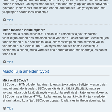
Foorumin ylläpitäjä on päättänyt, että viestit kyseiselle alueelle tulee tarkastaa
ennen lähetystä. On myös mahdollista, että foorumin ylläpitäjä on siirtänyt sinut
ryhmään, jonka viestit tarkistetaan ennen lähettämistä. Ota yhteyttä foorumin
ylläpitäjään saadaksesi lisätietoja.
Ylös
Miten tönäisen viestiketjuani?
Klikkaamalla “Tönaise viestiä” -linkkiä, kun katselet sitä, voit “tönäistä”
viestiketjua alueen ensimmäisen sivun yläosaan. Jos et näe tätä, viestiketjujen
tönäiseminen ei ole sallittua tai aika joka viestiketjujen tönäisemisen välillä
vaaditaan ei ole vielä kulunut. On myös mahdollista nostaa viestiketjua
vastaamalla siihen, mutta varmista että noudatat foorumin sääntöjä jos päätät
tehdä niin.
Ylös
Muotoilu ja aiheiden tyypit
Mikä on BBCode?
BBCode on HTML-kielen tapainen toteutus, joka tarjoaa tiettyjen viestin osien
muotoilumahdollisuuden. BBCoden käytöstä päättää ylläpitäjä, mutta se
voidaan ottaa pois käytöstä myös viestikohtaisesti viestin kirjoituslomakkeella.
BBCode itsessään on HTML:n kaltainen, mutta tagit käyttävät < ja > merkkien
sijaan hakasulkuja [ ja ]. BBCoden oppaan löydät viestinlähetyssivun kautta.
Ylös