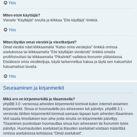
Ylös
Miten etsin käyttäjiä?
Vieraile “Käyttäjät”-sivulla ja klikkaa “Etsi käyttäjä”-linkkiä.
Ylös
Miten löydän omat viestini ja viestiketjuni?
Omat viestisi näet klikkaamalla “Katso omia viestejäsi”-linkkiä omissa
asetuksissa tai klikkaamalla “Etsi käyttäjän viesteistä”-linkkiä omalla
profiilisivullasi tai klikkaamalla “Pikalinkit”-valikkoa foorumin ylälaidassa.
Etsiäksesi omia viestiketjuja, käytä tarkennettua hakua ja täytä sen hakuehdot
haluamallasi tavalla.
Ylös
Seuraaminen ja kirjanmerkit
Mikä ero on kirjanmerkillä ja tilaamisella?
phpBB 3.0 -versiossa aiheiden kirjanmerkit toimivat kuten internet-selaimen
kirjanmerkit. Sinua ei huomautettu jos aiheeseen tuli päivitys. phpBB 3.1 -
versiosta lähtien kirjanmerkit toimivat samaan tapaan kuin aiheiden tilaaminen.
Voit saada ilmoituksen kun aihe josta sinulla on kirjanmerkki päivittyy.
Tilaaminen puolestaan huomauttaa sinua kun aiheeseen tai foorumiin tulee
päivitys. Huomautusten asetukset ja tilausten asetukset voidaan määrittää
omissa asetuksissa kohdassa “Omat asetukset”.