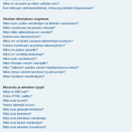
Mikä on arvonimi ja miten vaihdan sen?
Kun klikkaan sähköpostilinkkiä, minua pyydetään kirjautumaan?
Viestien lähetyksen ongelmat
Miten luon uuden viestiketjun tai lähetän vastauksen?
Miten muokkaan tai poistan viestejä?
Miten liitän allekirjoituksen viestiini?
Kuinka luon äänestyksen?
Miksi en voi lisätä vastausvaihtoehtoja kyselyyn?
Kuinka muokkaan tai poistan äänestyksen?
Miksi en pääse alueelle?
Miksi en voi liittää tiedostoja?
Miksi sain varoituksen?
Miten ilmoitan viestin valvojalle?
Mitä “Tallenna”-painike viestin kirjoittamisessa tekee?
Miksi minun viestini tarvitsee hyväksynnän?
Miten tönäisen viestiketjuani?
Muotoilu ja aiheiden tyypit
Mikä on BBCode?
Onko HTML sallittu?
Mitä ovat hymiöt?
Voinko lähettää kuvia?
Mitä ovat globaalit tiedotteet?
Mitä ovat tiedotteet?
Mitä ovat kiinnitetyt viestiketjut
Mitä ovat lukitut viestiketjut?
Mitä ovat aiheiden kuvakkeet?