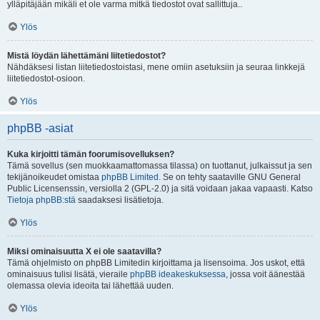
ylläpitäjään mikäli et ole varma mitkä tiedostot ovat sallittuja..
Ylös
Mistä löydän lähettämäni liitetiedostot?
Nähdäksesi listan liitetiedostoistasi, mene omiin asetuksiin ja seuraa linkkejä
liitetiedostot-osioon.
Ylös
phpBB -asiat
Kuka kirjoitti tämän foorumisovelluksen?
Tämä sovellus (sen muokkaamattomassa tilassa) on tuottanut, julkaissut ja sen
tekijänoikeudet omistaa
phpBB Limited
. Se on tehty saataville GNU General
Public Licensenssin, versiolla 2 (GPL-2.0) ja sitä voidaan jakaa vapaasti. Katso
Tietoja phpBB:stä
saadaksesi lisätietoja.
Ylös
Miksi ominaisuutta X ei ole saatavilla?
Tämä ohjelmisto on phpBB Limitedin kirjoittama ja lisensoima. Jos uskot, että
ominaisuus tulisi lisätä, vieraile
phpBB ideakeskuksessa
, jossa voit äänestää
olemassa olevia ideoita tai lähettää uuden.
Ylös