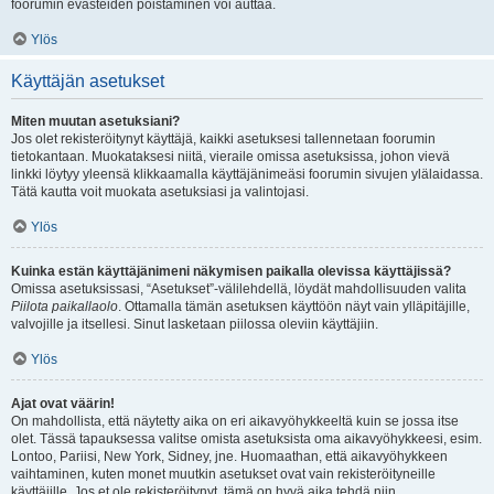
foorumin evästeiden poistaminen voi auttaa.
Ylös
Käyttäjän asetukset
Miten muutan asetuksiani?
Jos olet rekisteröitynyt käyttäjä, kaikki asetuksesi tallennetaan foorumin
tietokantaan. Muokataksesi niitä, vieraile omissa asetuksissa, johon vievä
linkki löytyy yleensä klikkaamalla käyttäjänimeäsi foorumin sivujen ylälaidassa.
Tätä kautta voit muokata asetuksiasi ja valintojasi.
Ylös
Kuinka estän käyttäjänimeni näkymisen paikalla olevissa käyttäjissä?
Omissa asetuksissasi, “Asetukset”-välilehdellä, löydät mahdollisuuden valita
Piilota paikallaolo
. Ottamalla tämän asetuksen käyttöön näyt vain ylläpitäjille,
valvojille ja itsellesi. Sinut lasketaan piilossa oleviin käyttäjiin.
Ylös
Ajat ovat väärin!
On mahdollista, että näytetty aika on eri aikavyöhykkeeltä kuin se jossa itse
olet. Tässä tapauksessa valitse omista asetuksista oma aikavyöhykkeesi, esim.
Lontoo, Pariisi, New York, Sidney, jne. Huomaathan, että aikavyöhykkeen
vaihtaminen, kuten monet muutkin asetukset ovat vain rekisteröityneille
käyttäjille. Jos et ole rekisteröitynyt, tämä on hyvä aika tehdä niin.