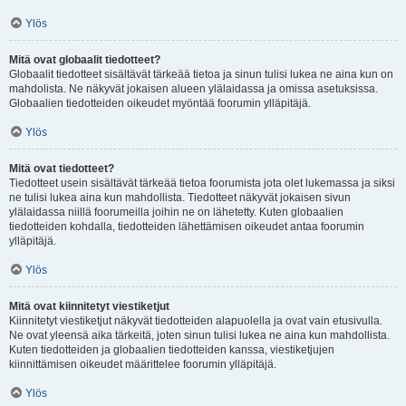
Ylös
Mitä ovat globaalit tiedotteet?
Globaalit tiedotteet sisältävät tärkeää tietoa ja sinun tulisi lukea ne aina kun on
mahdolista. Ne näkyvät jokaisen alueen ylälaidassa ja omissa asetuksissa.
Globaalien tiedotteiden oikeudet myöntää foorumin ylläpitäjä.
Ylös
Mitä ovat tiedotteet?
Tiedotteet usein sisältävät tärkeää tietoa foorumista jota olet lukemassa ja siksi
ne tulisi lukea aina kun mahdollista. Tiedotteet näkyvät jokaisen sivun
ylälaidassa niillä foorumeilla joihin ne on lähetetty. Kuten globaalien
tiedotteiden kohdalla, tiedotteiden lähettämisen oikeudet antaa foorumin
ylläpitäjä.
Ylös
Mitä ovat kiinnitetyt viestiketjut
Kiinnitetyt viestiketjut näkyvät tiedotteiden alapuolella ja ovat vain etusivulla.
Ne ovat yleensä aika tärkeitä, joten sinun tulisi lukea ne aina kun mahdollista.
Kuten tiedotteiden ja globaalien tiedotteiden kanssa, viestiketjujen
kiinnittämisen oikeudet määrittelee foorumin ylläpitäjä.
Ylös