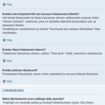
Ylös
Kuinka teen kirjanmerkin tai seuraan haluamaani aihetta?
Voit tehdä kirjanmekin tai tilata haluamasi aiheen valitsemalla sopivan linkin
“Aiheen työkalut” -valikossa, joka on sijoitettu kätevästi keskustelun ylä- ja
alalaidan lähelle.
Viestiketjuun vastaaminen ja valinta “Huomauta kun vastaus lähetetään” tilaa
viestiketjun.
Ylös
Kuinka tilaan haluamani alueen?
Tilataksesi haluamasi alueen, valitse “Tilaa alue” -linkki, aluesivun alalaidassa.
Ylös
Kuinka poistan tilaukseni?
Poistaaksesi tilauksiasi, mene omiin asetuksiisi ja seuraa linkkejä tilauksiisi.
Ylös
Liitetiedostot
Mitkä liitetiedostot ovat sallittuja tällä alueella?
Ylläpitäjä voi määrätä sallitut ja kielletyt liitetiedostojen tyypit. Ota yhteys