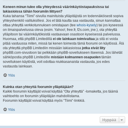
Keneen minun tulee olla yhteydessä väärinkäytöstapauksissa tai
lakiasioissa tähän foorumiin liittyen?
Kuka tahansa “Tiimi”-sivulla mainituista ylläpitäjistä on todennäköisesti sopiva
yhteyshenkilö valituksillesi. Jos et tätä kautta saa vastausta, sinun kannattaa
ottaa yhteyttä verkkotunnuksen omistajaan (tee
whois-kysely
) tai jos kyseessä
on ilmaispalvelussa oleva (esim. Yahoo!, free.fr, f2s.com, jne.), ota yhteyttä
ylläpitoon tai väärinkäytöksistä vastaavaan osastoon kyseisessä palvelussa.
Huomaa, että phpBB Limitedillä
ei ole lainkaan toimivaltaa
ja sitä ei voida
pitää vastuussa miten, missä tai kenen toimesta tämä foorumi on käytössä. Älä
ota yhteyttä phpBB Limitediin missään lakiasioissa
jotka eivät liity
phpBB.com-sivustoon tai pelkkään phpBB-sovellukseen itseensä. Jos lähetät
sähköpostia phpBB Limitedille
mistään kolmannen osapuolen
tämän
sovelluksen käytöstä, voit odottaa niukkasanaista vastausta, jos edes
vastausta lainkaan.
Ylös
Kuinka otan yhteyttä foorumin ylläpitäjään?
Kaikki foorumin käyttäjät voivat käyttää “Ota yhteyttä” -lomaketta, jos täämä
vaihtoehto on foorumin ylläpitäjän mahdollistama.
Foorumin käyttäjät voivat käyttää myös “Tiimi”-linkkiä.
Ylös
Hyppää