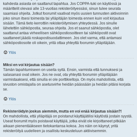
kahdesta asiasta on saattanut tapahtua. Jos COPPA-tuki on käytössä ja
määrittelit olevasi alle 13-vuotias rekisteröityessäsi, sinun tulee seurata
saamiasi ohjeita. Jotkut foorumit vaativat myös uusien tunnusten aktivoinnin
joko sinun itsesi toimesta tai ylläpitäjän toimesta ennen kuin voit kirjautua
sisään. Tämä tieto kerrottiin rekisteröitymisen yhteydessä. Jos sinulle
lähetettiin sähköpostia, seuraa ohjeita. Jos et saanut sähköpostia, olet
saattanut antaa virheellisen sähköpostiosoitteen tai sähköpostit ovat
saattaneet jäädä roskapostisuodattimeen. Jos olet varma, että antamasi
sähköpostiosoite oli oikein, yritä ottaa yhteyttä foorumin ylläpitäjään.
Ylös
Miksi en voi kirjautua sisään?
Tämän tapahtumiseen on useita syitä. Ensin, varmista että tunnuksesi ja
salasanasi ovat oikein. Jos ne ovat, ota yhteyttä foorumin ylläpitäjään
varmistaaksesi, että sinulla ei ole porttikieltoja. On myös mahdollista, että
sivuston omistajalla on asetusvirhe heidän päässään ja heidän pitäisi korjata
se.
Ylös
Rekisteröidyin joskus aiemmin, mutta en voi enää kirjautua sisään?!
On mahdollista, että ylläpitäjä on poistanut käyttäjätilisi käytöstä jostain syystä.
Useat foorumit myös poistavat käyttäjiä, jotka eivät ole kirjoittaneet pitkään
aikaan pienentääkseen tietokantansa kokoa. Jos näin on käynyt, yritä
rekisteröityä uudelleen ja osallistu keskusteluun aktiivisemmin.