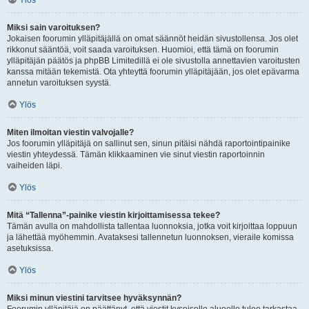
Ylös
Miksi sain varoituksen?
Jokaisen foorumin ylläpitäjällä on omat säännöt heidän sivustollensa. Jos olet
rikkonut sääntöä, voit saada varoituksen. Huomioi, että tämä on foorumin
ylläpitäjän päätös ja phpBB Limitedillä ei ole sivustolla annettavien varoitusten
kanssa mitään tekemistä. Ota yhteyttä foorumin ylläpitäjään, jos olet epävarma
annetun varoituksen syystä.
Ylös
Miten ilmoitan viestin valvojalle?
Jos foorumin ylläpitäjä on sallinut sen, sinun pitäisi nähdä raportointipainike
viestin yhteydessä. Tämän klikkaaminen vie sinut viestin raportoinnin
vaiheiden läpi.
Ylös
Mitä “Tallenna”-painike viestin kirjoittamisessa tekee?
Tämän avulla on mahdollista tallentaa luonnoksia, jotka voit kirjoittaa loppuun
ja lähettää myöhemmin. Avataksesi tallennetun luonnoksen, vieraile komissa
asetuksissa.
Ylös
Miksi minun viestini tarvitsee hyväksynnän?