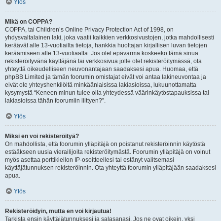
Ylös
Mikä on COPPA?
COPPA, tai Children’s Online Privacy Protection Act of 1998, on
yhdysvaltalainen laki, joka vaatii kaikkien verkkosivustojen, jotka mahdollisesti
keräävät alle 13-vuotiailta tietoja, hankkia huoltajan kirjallisen luvan tietojen
keräämiseen alle 13-vuotiaalta. Jos olet epävarma koskeeko tämä sinua
rekisteröityvänä käyttäjänä tai verkkosivua jolle olet rekisteröitymässä, ota
yhteyttä oikeudelliseen neuvonantajaan saadaksesi apua. Huomaa, että
phpBB Limited ja tämän foorumin omistajat eivät voi antaa lakineuvontaa ja
eivät ole yhteyshenkilöitä minkäänlaisissa lakiasioissa, lukuunottamatta
kysymystä “Keneen minun tulee olla yhteydessä väärinkäytöstapauksissa tai
lakiasioissa tähän foorumiin liittyen?”.
Ylös
Miksi en voi rekisteröityä?
On mahdollista, että foorumin ylläpitäjä on poistanut rekisteröinnin käytöstä
estääkseen uusia vierailijoita rekisteröitymästä. Foorumin ylläpitäjä on voinut
myös asettaa porttikiellon IP-osoitteellesi tai estänyt valitsemasi
käyttäjätunnuksen rekisteröinnin. Ota yhteyttä foorumin ylläpitäjään saadaksesi
apua.
Ylös
Rekisteröidyin, mutta en voi kirjautua!
Tarkista ensin käyttäjätunnuksesi ja salasanasi. Jos ne ovat oikein, yksi