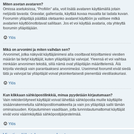
Miten asetan avataren?
Omissa asetuksissa, “Profiilin” alla, voit lisätä avataren käyttämällä jotain
neljästä tavasta: Gravatar, galleriasta, käyttää kuvaa muualta tai ladata kuvan.
Foorumin ylläpitäjä päättää otetaanko avataret käyttöön ja valitsee mitkä
avatarien käyttöönottotavat sallitaan. Jos et voi käyttää avataria, ota yhteyttä
foorumin ylläpitäjään.
Ylös
Mikä on arvonimi ja miten vaihdan sen?
Arvonimet, jotka näkyvät käyttäjänimesi alla osoittavat kirjoittamiesi viestien
määrän tai tietyt käyttäjät, kuten ylläpitäjät tai valvojat. Yleensä et voi vaihtaa
minkään arvonimen tekstiä, sillä nämä ovat ylläpitäjän määrittelemiä. Älä
kirjoita viestejä vain parantaaksesi arvonimeäsi. Useimmat foorumit eivät siedä
tätä ja valvojat tai ylläpitäjät voivat yksinkertaisesti pienentää viestilaskuriasi.
Ylös
Kun klikkaan sähköpostilinkkiä, minua pyydetään kirjautumaan?
Vain rekisteröityneet käyttäjät voivat lähettää sähköpostia muille käyttäjille
sisäänrakennetulla sähköpostilomakkeella ja vain jos ylläpitäjä sallii tämän
ominaisuuden. Kirjautuminen vaaditaan, jotta tunnistautumattomat käyttäjät
eivät voisi väärinkäyttää sähköpostijärjestelmää.
Ylös