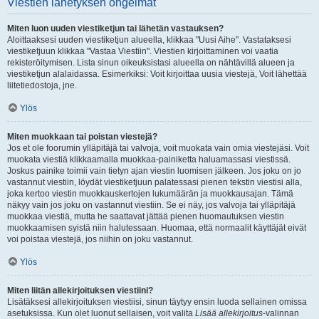
Viestien lähetyksen ongelmat
Miten luon uuden viestiketjun tai lähetän vastauksen?
Aloittaaksesi uuden viestiketjun alueella, klikkaa "Uusi Aihe". Vastataksesi
viestiketjuun klikkaa "Vastaa Viestiin". Viestien kirjoittaminen voi vaatia
rekisteröitymisen. Lista sinun oikeuksistasi alueella on nähtävillä alueen ja
viestiketjun alalaidassa. Esimerkiksi: Voit kirjoittaa uusia viestejä, Voit lähettää
liitetiedostoja, jne.
Ylös
Miten muokkaan tai poistan viestejä?
Jos et ole foorumin ylläpitäjä tai valvoja, voit muokata vain omia viestejäsi. Voit
muokata viestiä klikkaamalla muokkaa-painiketta haluamassasi viestissä.
Joskus painike toimii vain tietyn ajan viestin luomisen jälkeen. Jos joku on jo
vastannut viestiin, löydät viestiketjuun palatessasi pienen tekstin viestisi alla,
joka kertoo viestin muokkauskertojen lukumäärän ja muokkausajan. Tämä
näkyy vain jos joku on vastannut viestiin. Se ei näy, jos valvoja tai ylläpitäjä
muokkaa viestiä, mutta he saattavat jättää pienen huomautuksen viestin
muokkaamisen syistä niin halutessaan. Huomaa, että normaalit käyttäjät eivät
voi poistaa viestejä, jos niihin on joku vastannut.
Ylös
Miten liitän allekirjoituksen viestiini?
Lisätäksesi allekirjoituksen viestiisi, sinun täytyy ensin luoda sellainen omissa
asetuksissa. Kun olet luonut sellaisen, voit valita
Lisää allekirjoitus
-valinnan