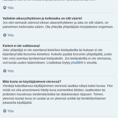
Ylös
Vaihdoin aikavyöhykkeen ja kellonaika on silti väärin!
Jos olet varmasti valinnut oikean aikavyöhykkeen ja aika on silti väärin, on
palvelimen kellonaika väärin. Ota yhteyttä ylläpitäjään korjataksesi ongelman.
Ylös
Kieleni ei ole valittavana!
Joko ylläpitäjä ei ole asentanut kielellesi kielipakettia tai kukaan ei ole
kääntänyt tätä foorumia kielellesi. Kokeile pyytää foorumin ylläpitäjältä, josko
hän voisi asentaa tarvitsemasi kielipaketin. Jos kielipakettia ei ole olemassa,
voit luoda uuden käännöksen. Lisätietoja löytyy
phpBB
®:n sivuilta.
Ylös
Mitä kuvia on käyttäjänimeni vieressä?
Viestejä katsottaessa käyttäjänimen vieressä saattaa näkyä kaksi kuvaa. Yksi
niistä voi olla arvonimeesi liitetty kuva esimerkiksi tähtien, laatikoiden tai
pisteiden muodossa viestimäärästäsi tai statuksestasi riippuen. Toinen,
yleensä isompi kuva on avatar ja on yleensä uniikki tai henkilökohtainen
jokaisella käyttäjällä.
Ylös