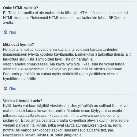
Onko HTML sallittu?
Ei. Tällä foorumilla ei ole mahdollista lähettää HTML:ää siten, että se toimisi
HTML-koodina. Yleisimmät HTML-muotoilut voi kuitenkin tehdä BBCoden
avulla.
Ylös
Mitä ovat hymiöt?
Hymiöt tai emoticonit ovat pieniä kuvia joita voidaan käyttää tunteiden
ilmaisemiseen lyhyitä koodeja käyttämällä. Esimerkiksi :) tarkoittaa iloista ja :(
tarkoittaa surullista. Hymiöiden täysi lista on nähtävillä
viestinlähetyslomakkeessa. Älä käytä hymiöitä liikaa, sillä ne voivat tehdä
viestistä lukukelvottoman ja valvoja voi poistaa niitä tai viestin kokonaan.
Foorumin ylläpitäjä on voinut myös määritellä rajan yksittäisen viestin
hymiöiden määrälle.
Ylös
Voinko lähettää kuvia?
Kyllä, kuvia voidaan käyttää viesteissäsi. Jos ylläpitäjä on sallinut liitteet, voit
mahdollisesti ladata kuvan foorumille. Muutoin sinun täytyy antaa osoite
julkisesti saatavilla olevaan kuvaan, esim. http://www.example.com/my-
picture.gif. Et voi antaa osoitetta omalla koneellasi oleviin kuviin (ellei se ole
yleinen palvelin) tai kuviin, jotka ovat käyttäjätunnistuksen takana, esim.
hotmail tai yahoo sähköpostilaatikot, salasanasuojatut sivustot, jne.
Näyttääksesi kuvan, käytä BBCoden [img]-tagia.