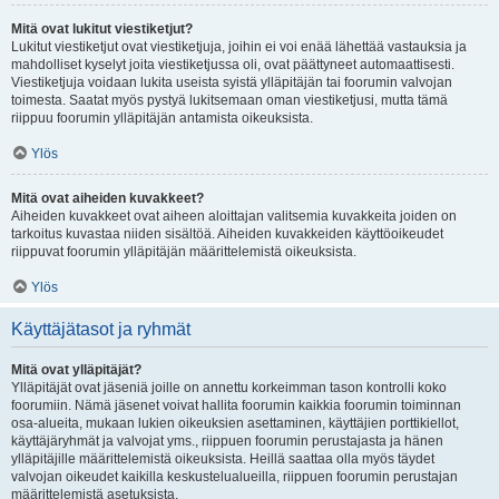
Mitä ovat lukitut viestiketjut?
Lukitut viestiketjut ovat viestiketjuja, joihin ei voi enää lähettää vastauksia ja
mahdolliset kyselyt joita viestiketjussa oli, ovat päättyneet automaattisesti.
Viestiketjuja voidaan lukita useista syistä ylläpitäjän tai foorumin valvojan
toimesta. Saatat myös pystyä lukitsemaan oman viestiketjusi, mutta tämä
riippuu foorumin ylläpitäjän antamista oikeuksista.
Ylös
Mitä ovat aiheiden kuvakkeet?
Aiheiden kuvakkeet ovat aiheen aloittajan valitsemia kuvakkeita joiden on
tarkoitus kuvastaa niiden sisältöä. Aiheiden kuvakkeiden käyttöoikeudet
riippuvat foorumin ylläpitäjän määrittelemistä oikeuksista.
Ylös
Käyttäjätasot ja ryhmät
Mitä ovat ylläpitäjät?
Ylläpitäjät ovat jäseniä joille on annettu korkeimman tason kontrolli koko
foorumiin. Nämä jäsenet voivat hallita foorumin kaikkia foorumin toiminnan
osa-alueita, mukaan lukien oikeuksien asettaminen, käyttäjien porttikiellot,
käyttäjäryhmät ja valvojat yms., riippuen foorumin perustajasta ja hänen
ylläpitäjille määrittelemistä oikeuksista. Heillä saattaa olla myös täydet
valvojan oikeudet kaikilla keskustelualueilla, riippuen foorumin perustajan
määrittelemistä asetuksista.