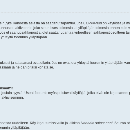
ein, yksi kahdesta asiasta on saattanut tapahtua. Jos COPPA-tuki on käytössä ja määri
nnusten aktivoinnin joko sinun itsesi toimesta tai ylläpitäjän toimesta ennen kuin vo
. Jos et saanut sähköpostia, olet saattanut antaa virheellisen sähköpostiosoitteen t
 yhteyttä foorumin ylläpitäjään.
sesi ja salasanasi ovat oikein. Jos ne ovat, ota yhteyttä foorumin ylläpitäjään varmi
ssään ja heidän pitäisi korjata se.
sisään?!
stä jostain syystä. Useat foorumit myös poistavat käyttäjiä, jotka eivät ole kirjoitta
n aktiivisemmin.
asettaa uudelleen. Käy kirjautumissivulla ja klikkaa
Unohdin salasanani
. Seuraa oh
rumin ylläpitäjään.