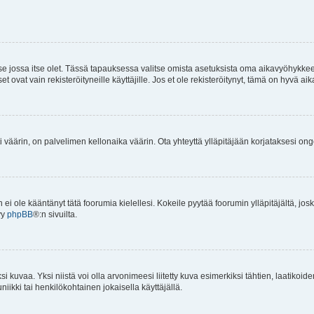
 se jossa itse olet. Tässä tapauksessa valitse omista asetuksista oma aikavyöhykke
vat vain rekisteröityneille käyttäjille. Jos et ole rekisteröitynyt, tämä on hyvä aik
i väärin, on palvelimen kellonaika väärin. Ota yhteyttä ylläpitäjään korjataksesi on
an ei ole kääntänyt tätä foorumia kielellesi. Kokeile pyytää foorumin ylläpitäjältä, jos
yy
phpBB
®:n sivuilta.
 kuvaa. Yksi niistä voi olla arvonimeesi liitetty kuva esimerkiksi tähtien, laatikoid
iikki tai henkilökohtainen jokaisella käyttäjällä.