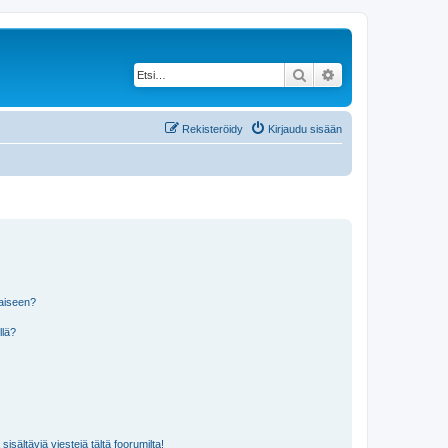
Etsi
Tarkennettu haku
Rekisteröidy
Kirjaudu sisään
laiseen?
llä?
isältäviä viestejä tältä foorumilta!