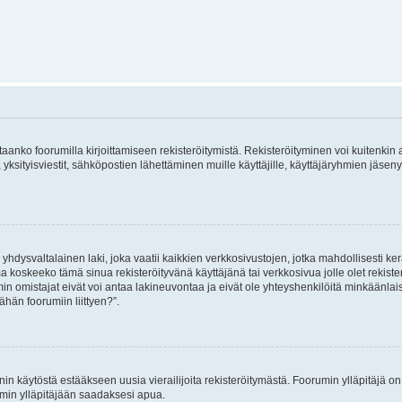
vitaanko foorumilla kirjoittamiseen rekisteröitymistä. Rekisteröityminen voi kuitenkin
 yksityisviestit, sähköpostien lähettäminen muille käyttäjille, käyttäjäryhmien jäs
hdysvaltalainen laki, joka vaatii kaikkien verkkosivustojen, jotka mahdollisesti kerää
a koskeeko tämä sinua rekisteröityvänä käyttäjänä tai verkkosivua jolle olet rekis
 omistajat eivät voi antaa lakineuvontaa ja eivät ole yhteyshenkilöitä minkäänla
ähän foorumiin liittyen?”.
nin käytöstä estääkseen uusia vierailijoita rekisteröitymästä. Foorumin ylläpitäjä on v
umin ylläpitäjään saadaksesi apua.