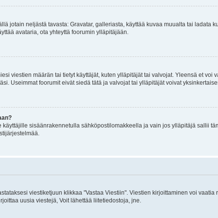
mällä jotain neljästä tavasta: Gravatar, galleriasta, käyttää kuvaa muualta tai ladata
äyttää avataria, ota yhteyttä foorumin ylläpitäjään.
iesi viestien määrän tai tietyt käyttäjät, kuten ylläpitäjät tai valvojat. Yleensä et vo
i. Useimmat foorumit eivät siedä tätä ja valvojat tai ylläpitäjät voivat yksinkertaise
aan?
le käyttäjille sisäänrakennetulla sähköpostilomakkeella ja vain jos ylläpitäjä sallii
stijärjestelmää.
stataksesi viestiketjuun klikkaa "Vastaa Viestiin". Viestien kirjoittaminen voi vaatia
joittaa uusia viestejä, Voit lähettää liitetiedostoja, jne.