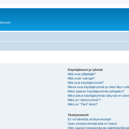
foorumi
Käyttäjätasot ja ryhmät
Mitä ovat ylläpitäjät?
Mitä ovatr valvojat?
Mitä ovat käyttäjäryhmät?
Missä ovat käyttäjäryhmät ja miten liityn sel
Miten pääsen käyttäjäryhmän johtajaksi?
Miksi jotkut käyttäjäryhmät näkyvät eri värei
Mikä on “oletusryhmä”?
Mikä on “Tiimi” linkki?
Yksityisviestit
En voi lähettää yksityisviestejä!
Saan yksityisviestejä joita en halua!
Olen saanut roskapostia tai väärinkäytöksiä s