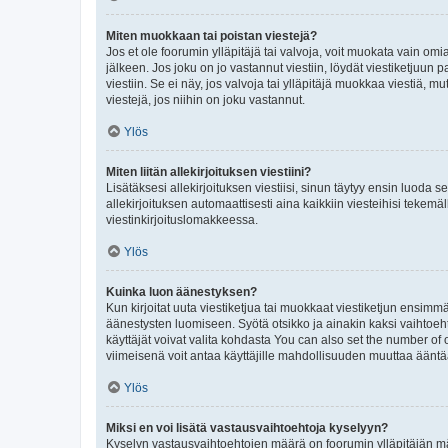
Miten muokkaan tai poistan viestejä?
Jos et ole foorumin ylläpitäjä tai valvoja, voit muokata vain om
jälkeen. Jos joku on jo vastannut viestiin, löydät viestiketjuu
viestiin. Se ei näy, jos valvoja tai ylläpitäjä muokkaa viestiä,
viestejä, jos niihin on joku vastannut.
Ylös
Miten liitän allekirjoituksen viestiini?
Lisätäksesi allekirjoituksen viestiisi, sinun täytyy ensin luoda s
allekirjoituksen automaattisesti aina kaikkiin viesteihisi tekemäl
viestinkirjoituslomakkeessa.
Ylös
Kuinka luon äänestyksen?
Kun kirjoitat uuta viestiketjua tai muokkaat viestiketjun ensimmäi
äänestysten luomiseen. Syötä otsikko ja ainakin kaksi vaihtoehto
käyttäjät voivat valita kohdasta You can also set the number of
viimeisenä voit antaa käyttäjille mahdollisuuden muuttaa ääntä
Ylös
Miksi en voi lisätä vastausvaihtoehtoja kyselyyn?
Kyselyn vastausvaihtoehtojen määrä on foorumin ylläpitäjän määr