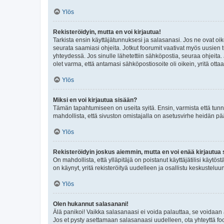
Ylös
Rekisteröidyin, mutta en voi kirjautua!
Tarkista ensin käyttäjätunnuksesi ja salasanasi. Jos ne ovat oik
seurata saamiasi ohjeita. Jotkut foorumit vaativat myös uusien tu
yhteydessä. Jos sinulle lähetettiin sähköpostia, seuraa ohjeita
olet varma, että antamasi sähköpostiosoite oli oikein, yritä ottaa
Ylös
Miksi en voi kirjautua sisään?
Tämän tapahtumiseen on useita syitä. Ensin, varmista että tunnuk
mahdollista, että sivuston omistajalla on asetusvirhe heidän pää
Ylös
Rekisteröidyin joskus aiemmin, mutta en voi enää kirjautua 
On mahdollista, että ylläpitäjä on poistanut käyttäjätilisi käytö
on käynyt, yritä rekisteröityä uudelleen ja osallistu keskusteluu
Ylös
Olen hukannut salasanani!
Älä panikoi! Vaikka salasanaasi ei voida palauttaa, se voidaan 
Jos et pysty asettamaan salasanaasi uudelleen, ota yhteyttä foo