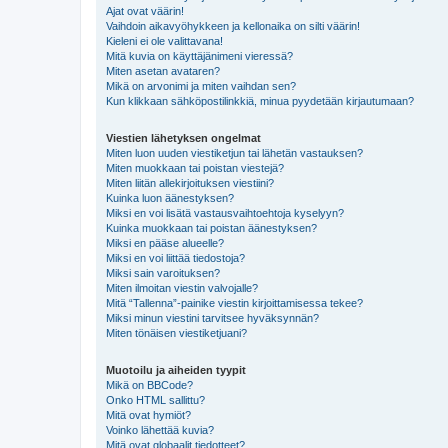
Ajat ovat väärin!
Vaihdoin aikavyöhykkeen ja kellonaika on silti väärin!
Kieleni ei ole valittavana!
Mitä kuvia on käyttäjänimeni vieressä?
Miten asetan avataren?
Mikä on arvonimi ja miten vaihdan sen?
Kun klikkaan sähköpostilinkkiä, minua pyydetään kirjautumaan?
Viestien lähetyksen ongelmat
Miten luon uuden viestiketjun tai lähetän vastauksen?
Miten muokkaan tai poistan viestejä?
Miten liitän allekirjoituksen viestiini?
Kuinka luon äänestyksen?
Miksi en voi lisätä vastausvaihtoehtoja kyselyyn?
Kuinka muokkaan tai poistan äänestyksen?
Miksi en pääse alueelle?
Miksi en voi liittää tiedostoja?
Miksi sain varoituksen?
Miten ilmoitan viestin valvojalle?
Mitä “Tallenna”-painike viestin kirjoittamisessa tekee?
Miksi minun viestini tarvitsee hyväksynnän?
Miten tönäisen viestiketjuani?
Muotoilu ja aiheiden tyypit
Mikä on BBCode?
Onko HTML sallittu?
Mitä ovat hymiöt?
Voinko lähettää kuvia?
Mitä ovat globaalit tiedotteet?