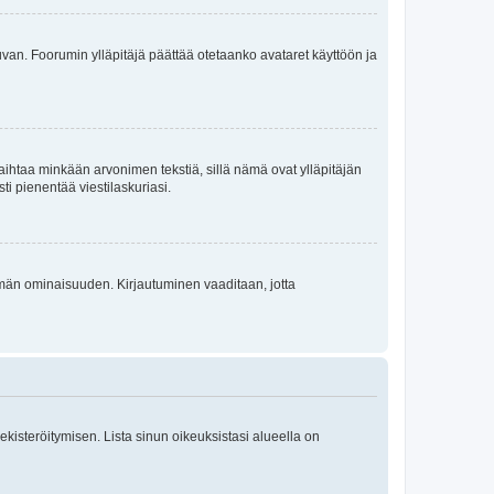
 kuvan. Foorumin ylläpitäjä päättää otetaanko avataret käyttöön ja
i vaihtaa minkään arvonimen tekstiä, sillä nämä ovat ylläpitäjän
sti pienentää viestilaskuriasi.
 tämän ominaisuuden. Kirjautuminen vaaditaan, jotta
 rekisteröitymisen. Lista sinun oikeuksistasi alueella on