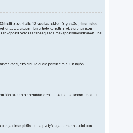
ttelit olevasi alle 13-vuotias rekisteröityessäsi, sinun tulee
it kirjautua sisään. Tämä tieto kerrottiin rekisteröitymisen
ai sähköpostit ovat saattaneet jäädä roskapostisuodattimeen. Jos
staaksesi, että sinulla ei ole porttikieltoja. On myös
neet pitkään aikaan pienentääkseen tietokantansa kokoa. Jos näin
jeita ja sinun pitäisi kohta pystyä kirjautumaan uudelleen.