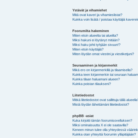
Ystävät ja vihamiehet
Mitä ovat kaveri ja vihamieslistat?
Kuinka voin lisätä / poistaa käyttäjiä kaverei
Foorumilta hakeminen
Miten etsin alueelta tai alueilta?
Miksi hakuni ei löytänyt mitään?
Miksi haku johti tyhjään sivuun!?
Miten etsin käyttäjiä?
Miten löydän omat viestini ja viestiketjuni?
Seuraaminen ja kirjanmerkit
Mikä ero on kirjanmerkillä ja tilaamisella?
Kuinka teen kirjanmerkin tai seuraan haluam
Kuinka tilaan haluamani alueen?
Kuinka poistan tilaukseni?
Liitetiedostot
Mitkä liitetiedostot ovat sallittuja tällä alueell
Mistä löydän lähettämäni liitetiedostot?
phpBB -asiat
Kuka kirjoitti tämän foorumisovelluksen?
Miksi ominaisuutta X ei ole saatavilla?
Keneen minun tulee olla yhteydessä väärinkäy
Kuinka otan yhteyttä foorumin ylläpitäjään?