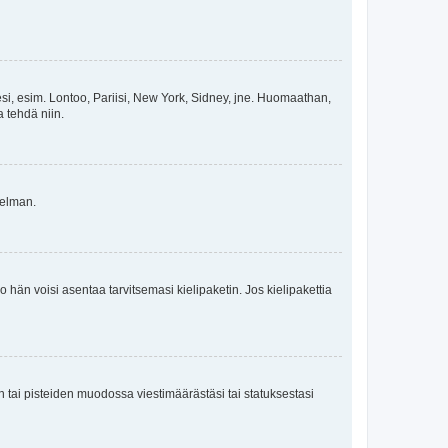
esi, esim. Lontoo, Pariisi, New York, Sidney, jne. Huomaathan,
a tehdä niin.
gelman.
ko hän voisi asentaa tarvitsemasi kielipaketin. Jos kielipakettia
en tai pisteiden muodossa viestimäärästäsi tai statuksestasi