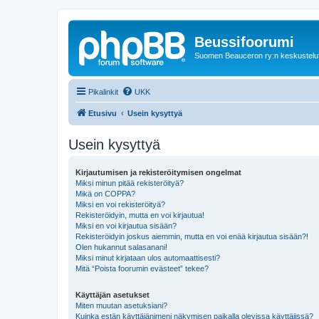
Beussifoorumi
Suomen Beauceron ry:n keskustelu
Pikalinkit
UKK
Etusivu
Usein kysyttyä
Usein kysyttyä
Kirjautumisen ja rekisteröitymisen ongelmat
Miksi minun pitää rekisteröityä?
Mikä on COPPA?
Miksi en voi rekisteröityä?
Rekisteröidyin, mutta en voi kirjautua!
Miksi en voi kirjautua sisään?
Rekisteröidyin joskus aiemmin, mutta en voi enää kirjautua sisään?!
Olen hukannut salasanani!
Miksi minut kirjataan ulos automaattisesti?
Mitä “Poista foorumin evästeet” tekee?
Käyttäjän asetukset
Miten muutan asetuksiani?
Kuinka estän käyttäjänimeni näkymisen paikalla olevissa käyttäjissä?