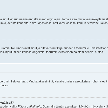
tää sinut kirjautuneena ennalta määritellyn ajan. Tämä estää muita väärinkäyttämäs
rumia jaetulta koneelta, esim. kirjastossa, nettikahvilassa tai koulun tietokoneluokas
luomia. Ne tunnistavat sinut ja pitävät sinut kirjautuneena foorumille. Evästeet tarj
i uloskirjautumisen kanssa ongelmia, foorumin evästeiden poistaminen voi auttaa.
n foorumin tietokantaan. Muokataksesi niitä, vieraile omissa asetuksissa, johon vievä
ntojasi.
yttäjissä?
isuuden valita
Piilota paikallaolo
. Ottamalla tämän asetuksen käyttöön näyt vain ylläpit