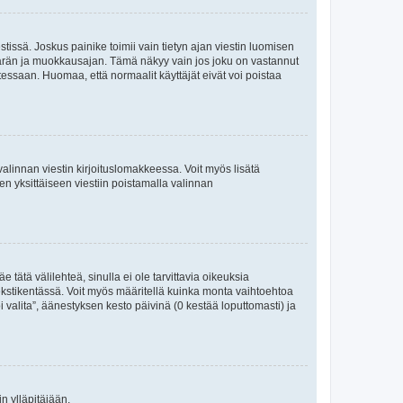
tissä. Joskus painike toimii vain tietyn ajan viestin luomisen
umäärän ja muokkausajan. Tämä näkyy vain jos joku on vastannut
tessaan. Huomaa, että normaalit käyttäjät eivät voi poistaa
valinnan viestin kirjoituslomakkeessa. Voit myös lisätä
isen yksittäiseen viestiin poistamalla valinnan
 tätä välilehteä, sinulla ei ole tarvittavia oikeuksia
 tekstikentässä. Voit myös määritellä kuinka monta vaihtoehtoa
 valita”, äänestyksen kesto päivinä (0 kestää loputtomasti) ja
n ylläpitäjään.