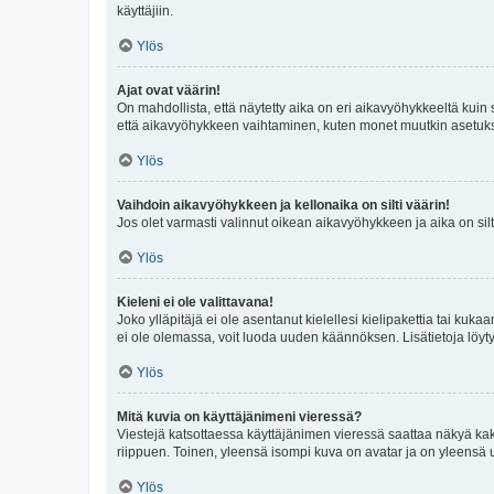
käyttäjiin.
Ylös
Ajat ovat väärin!
On mahdollista, että näytetty aika on eri aikavyöhykkeeltä kuin
että aikavyöhykkeen vaihtaminen, kuten monet muutkin asetukset o
Ylös
Vaihdoin aikavyöhykkeen ja kellonaika on silti väärin!
Jos olet varmasti valinnut oikean aikavyöhykkeen ja aika on silt
Ylös
Kieleni ei ole valittavana!
Joko ylläpitäjä ei ole asentanut kielellesi kielipakettia tai kuka
ei ole olemassa, voit luoda uuden käännöksen. Lisätietoja löyt
Ylös
Mitä kuvia on käyttäjänimeni vieressä?
Viestejä katsottaessa käyttäjänimen vieressä saattaa näkyä kaksi
riippuen. Toinen, yleensä isompi kuva on avatar ja on yleensä un
Ylös