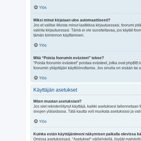
Ylös
Miksi minut kirjataan ulos automaattisesti?
Jos et valitse
Muista minut
-laatikkoa kirjautuessasi, foorumi pi
valinta kirjautuessasi. Tämä ei ole suositeltavaa, jos käytät foo
tämän toiminnon käyttämisen.
Ylös
Mitä “Poista foorumin evästeet” tekee?
“Poista foorumin evästeet” poistaa evästeet, jotka ovat phpBB:n 
foorumin ylläpitäjän käyttöönottamia. Jos sinulla on sisään ta
Ylös
Käyttäjän asetukset
Miten muutan asetuksiani?
Jos olet rekisteröitynyt käyttäjä, kaikki asetuksesi tallennetaa
sivujen ylälaidassa. Tätä kautta voit muokata asetuksiasi ja vali
Ylös
Kuinka estän käyttäjänimeni näkymisen paikalla olevissa kä
Omissa asetuksissasi, “Asetukset”-välilehdellä, löydät mahdoll