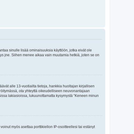
 antaa sinulle lisää ominaisuuksia käyttöön, jotka eivät ole
enyys jne. Siihen menee aikaa vain muutamia hetkiä, joten se on
vät alle 13-vuotiailta tietoja, hankkia huoltajan kirjallisen
teröitymässä, ota yhteyttä oikeudelliseen neuvonantajaan
isissa lakiasioissa, lukuunottamatta kysymystä “Keneen minun
oinut myös asettaa porttikiellon IP-osoitteellesi tai estänyt