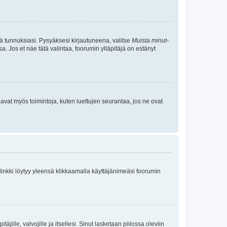
tä tunnuksiasi. Pysyäksesi kirjautuneena, valitse
Muista minut
-
sa. Jos et näe tätä valintaa, foorumin ylläpitäjä on estänyt
oavat myös toimintoja, kuten luettujen seurantaa, jos ne ovat
 linkki löytyy yleensä klikkaamalla käyttäjänimeäsi foorumin
äjille, valvojille ja itsellesi. Sinut lasketaan piilossa oleviin