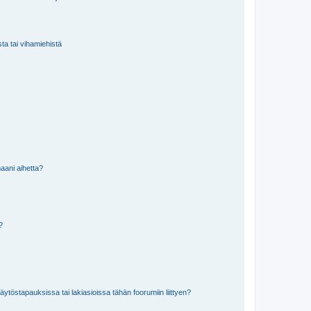
sta tai vihamiehistä
aani aihetta?
a?
töstapauksissa tai lakiasioissa tähän foorumiin liittyen?