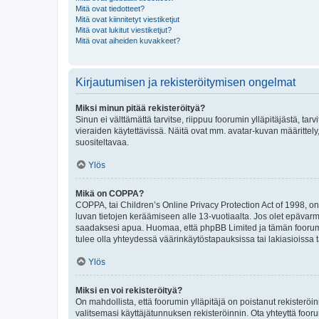
Mitä ovat tiedotteet?
Mitä ovat kiinnitetyt viestiketjut
Mitä ovat lukitut viestiketjut?
Mitä ovat aiheiden kuvakkeet?
Kirjautumisen ja rekisteröitymisen ongelmat
Miksi minun pitää rekisteröityä?
Sinun ei välttämättä tarvitse, riippuu foorumin ylläpitäjästä, tar
vieraiden käytettävissä. Näitä ovat mm. avatar-kuvan määrittely,
suositeltavaa.
Ylös
Mikä on COPPA?
COPPA, tai Children’s Online Privacy Protection Act of 1998, on y
luvan tietojen keräämiseen alle 13-vuotiaalta. Jos olet epävarm
saadaksesi apua. Huomaa, että phpBB Limited ja tämän foorumin
tulee olla yhteydessä väärinkäytöstapauksissa tai lakiasioissa t
Ylös
Miksi en voi rekisteröityä?
On mahdollista, että foorumin ylläpitäjä on poistanut rekisteröin
valitsemasi käyttäjätunnuksen rekisteröinnin. Ota yhteyttä foor