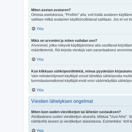
Miten asetan avataren?
Omissa asetuksissa, “Profiilin” alla, voit lisätä avataren käyttä
valitsee mitkä avatarien käyttöönottotavat sallitaan. Jos et voi k
Ylös
Mikä on arvonimi ja miten vaihdan sen?
Arvonimet, jotka näkyvät käyttäjänimesi alla osoittavat kirjoittam
määrittelemiä. Älä kirjoita viestejä vain parantaaksesi arvonimeäs
Ylös
Kun klikkaan sähköpostilinkkiä, minua pyydetään kirjautum
Vain rekisteröityneet käyttäjät voivat lähettää sähköpostia muil
tunnistautumattomat käyttäjät eivät voisi väärinkäyttää sähköpo
Ylös
Viestien lähetyksen ongelmat
Miten luon uuden viestiketjun tai lähetän vastauksen?
Aloittaaksesi uuden viestiketjun alueella, klikkaa "Uusi Aihe". Va
nähtävillä alueen ja viestiketjun alalaidassa. Esimerkiksi: Voit kir
Ylös