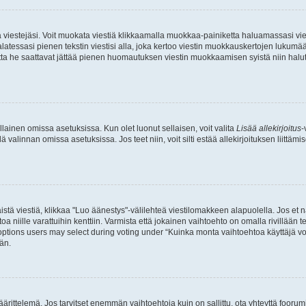
ia viestejäsi. Voit muokata viestiä klikkaamalla muokkaa-painiketta haluamassasi vies
n palatessasi pienen tekstin viestisi alla, joka kertoo viestin muokkauskertojen luk
 mutta he saattavat jättää pienen huomautuksen viestin muokkaamisen syistä niin halu
ellainen omissa asetuksissa. Kun olet luonut sellaisen, voit valita
Lisää allekirjoitus
-
lä valinnan omissa asetuksissa. Jos teet niin, voit silti estää allekirjoituksen liittäm
stä viestiä, klikkaa "Luo äänestys"-välilehteä viestilomakkeen alapuolella. Jos et näe
a niille varattuihin kenttiin. Varmista että jokainen vaihtoehto on omalla rivillään
 options users may select during voting under “Kuinka monta vaihtoehtoa käyttäjä voi
än.
ittelemä. Jos tarvitset enemmän vaihtoehtoja kuin on sallittu, ota yhteyttä foorumi