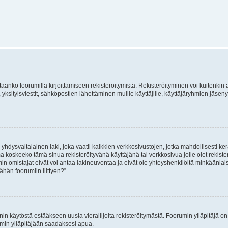
vitaanko foorumilla kirjoittamiseen rekisteröitymistä. Rekisteröityminen voi kuitenkin
 yksityisviestit, sähköpostien lähettäminen muille käyttäjille, käyttäjäryhmien jäs
hdysvaltalainen laki, joka vaatii kaikkien verkkosivustojen, jotka mahdollisesti kerää
a koskeeko tämä sinua rekisteröityvänä käyttäjänä tai verkkosivua jolle olet rekis
 omistajat eivät voi antaa lakineuvontaa ja eivät ole yhteyshenkilöitä minkäänla
ähän foorumiin liittyen?”.
nin käytöstä estääkseen uusia vierailijoita rekisteröitymästä. Foorumin ylläpitäjä on v
umin ylläpitäjään saadaksesi apua.