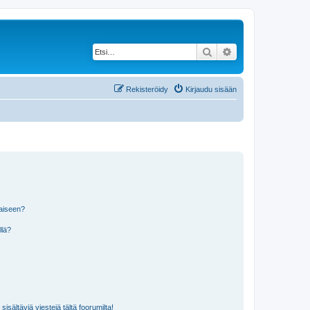
Etsi
Tarkennettu haku
Rekisteröidy
Kirjaudu sisään
laiseen?
llä?
isältäviä viestejä tältä foorumilta!