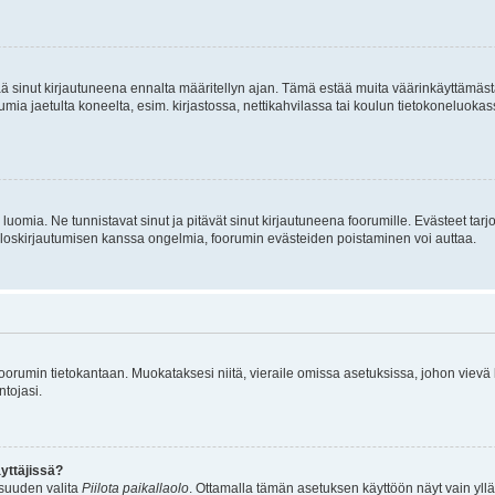
tää sinut kirjautuneena ennalta määritellyn ajan. Tämä estää muita väärinkäyttämäs
rumia jaetulta koneelta, esim. kirjastossa, nettikahvilassa tai koulun tietokoneluokas
luomia. Ne tunnistavat sinut ja pitävät sinut kirjautuneena foorumille. Evästeet tarj
i uloskirjautumisen kanssa ongelmia, foorumin evästeiden poistaminen voi auttaa.
n foorumin tietokantaan. Muokataksesi niitä, vieraile omissa asetuksissa, johon vievä
ntojasi.
yttäjissä?
isuuden valita
Piilota paikallaolo
. Ottamalla tämän asetuksen käyttöön näyt vain ylläpit