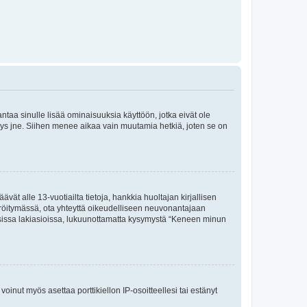
 antaa sinulle lisää ominaisuuksia käyttöön, jotka eivät ole
enyys jne. Siihen menee aikaa vain muutamia hetkiä, joten se on
vät alle 13-vuotiailta tietoja, hankkia huoltajan kirjallisen
teröitymässä, ota yhteyttä oikeudelliseen neuvonantajaan
isissa lakiasioissa, lukuunottamatta kysymystä “Keneen minun
oinut myös asettaa porttikiellon IP-osoitteellesi tai estänyt