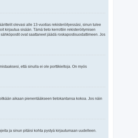
ttelit olevasi alle 13-vuotias rekisteröityessäsi, sinun tulee
it kirjautua sisään. Tämä tieto kerrottiin rekisteröitymisen
ai sähköpostit ovat saattaneet jäädä roskapostisuodattimeen. Jos
staaksesi, että sinulla ei ole porttikieltoja. On myös
neet pitkään aikaan pienentääkseen tietokantansa kokoa. Jos näin
jeita ja sinun pitäisi kohta pystyä kirjautumaan uudelleen.