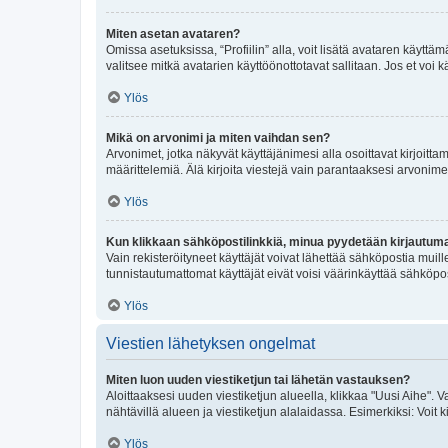
Miten asetan avataren?
Omissa asetuksissa, “Profiilin” alla, voit lisätä avataren käyttä
valitsee mitkä avatarien käyttöönottotavat sallitaan. Jos et voi k
Ylös
Mikä on arvonimi ja miten vaihdan sen?
Arvonimet, jotka näkyvät käyttäjänimesi alla osoittavat kirjoittam
määrittelemiä. Älä kirjoita viestejä vain parantaaksesi arvonimeäs
Ylös
Kun klikkaan sähköpostilinkkiä, minua pyydetään kirjautum
Vain rekisteröityneet käyttäjät voivat lähettää sähköpostia muil
tunnistautumattomat käyttäjät eivät voisi väärinkäyttää sähköpo
Ylös
Viestien lähetyksen ongelmat
Miten luon uuden viestiketjun tai lähetän vastauksen?
Aloittaaksesi uuden viestiketjun alueella, klikkaa "Uusi Aihe". Va
nähtävillä alueen ja viestiketjun alalaidassa. Esimerkiksi: Voit kir
Ylös