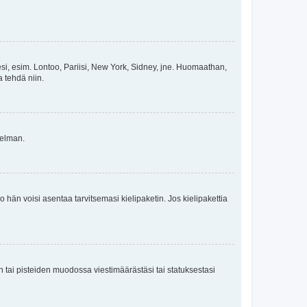
esi, esim. Lontoo, Pariisi, New York, Sidney, jne. Huomaathan,
a tehdä niin.
gelman.
ko hän voisi asentaa tarvitsemasi kielipaketin. Jos kielipakettia
en tai pisteiden muodossa viestimäärästäsi tai statuksestasi