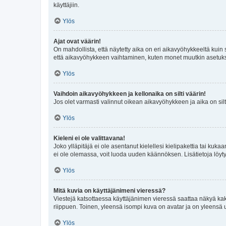
käyttäjiin.
Ylös
Ajat ovat väärin!
On mahdollista, että näytetty aika on eri aikavyöhykkeeltä kuin
että aikavyöhykkeen vaihtaminen, kuten monet muutkin asetukset o
Ylös
Vaihdoin aikavyöhykkeen ja kellonaika on silti väärin!
Jos olet varmasti valinnut oikean aikavyöhykkeen ja aika on silt
Ylös
Kieleni ei ole valittavana!
Joko ylläpitäjä ei ole asentanut kielellesi kielipakettia tai kuka
ei ole olemassa, voit luoda uuden käännöksen. Lisätietoja löyt
Ylös
Mitä kuvia on käyttäjänimeni vieressä?
Viestejä katsottaessa käyttäjänimen vieressä saattaa näkyä kaksi
riippuen. Toinen, yleensä isompi kuva on avatar ja on yleensä un
Ylös