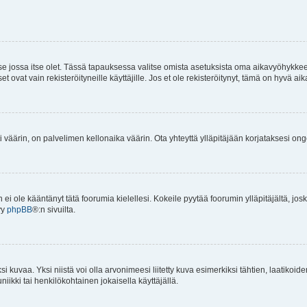
 se jossa itse olet. Tässä tapauksessa valitse omista asetuksista oma aikavyöhykke
vat vain rekisteröityneille käyttäjille. Jos et ole rekisteröitynyt, tämä on hyvä aik
i väärin, on palvelimen kellonaika väärin. Ota yhteyttä ylläpitäjään korjataksesi on
an ei ole kääntänyt tätä foorumia kielellesi. Kokeile pyytää foorumin ylläpitäjältä, jos
yy
phpBB
®:n sivuilta.
 kuvaa. Yksi niistä voi olla arvonimeesi liitetty kuva esimerkiksi tähtien, laatikoid
iikki tai henkilökohtainen jokaisella käyttäjällä.