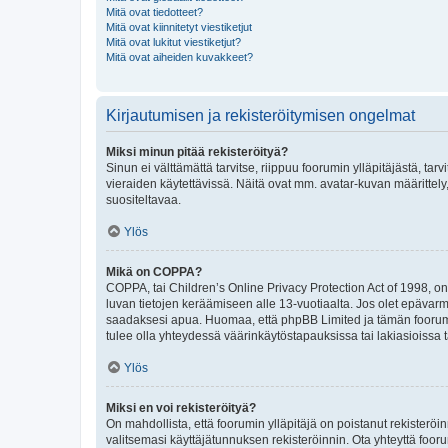
Mitä ovat tiedotteet?
Mitä ovat kiinnitetyt viestiketjut
Mitä ovat lukitut viestiketjut?
Mitä ovat aiheiden kuvakkeet?
Kirjautumisen ja rekisteröitymisen ongelmat
Miksi minun pitää rekisteröityä?
Sinun ei välttämättä tarvitse, riippuu foorumin ylläpitäjästä, tar
vieraiden käytettävissä. Näitä ovat mm. avatar-kuvan määrittely,
suositeltavaa.
Ylös
Mikä on COPPA?
COPPA, tai Children’s Online Privacy Protection Act of 1998, on y
luvan tietojen keräämiseen alle 13-vuotiaalta. Jos olet epävarm
saadaksesi apua. Huomaa, että phpBB Limited ja tämän foorumin
tulee olla yhteydessä väärinkäytöstapauksissa tai lakiasioissa t
Ylös
Miksi en voi rekisteröityä?
On mahdollista, että foorumin ylläpitäjä on poistanut rekisteröin
valitsemasi käyttäjätunnuksen rekisteröinnin. Ota yhteyttä foor