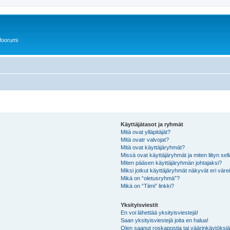
foorumi
Käyttäjätasot ja ryhmät
Mitä ovat ylläpitäjät?
Mitä ovatr valvojat?
Mitä ovat käyttäjäryhmät?
Missä ovat käyttäjäryhmät ja miten liityn sel
Miten pääsen käyttäjäryhmän johtajaksi?
Miksi jotkut käyttäjäryhmät näkyvät eri värei
Mikä on “oletusryhmä”?
Mikä on “Tiimi” linkki?
Yksityisviestit
En voi lähettää yksityisviestejä!
Saan yksityisviestejä joita en halua!
Olen saanut roskapostia tai väärinkäytöksiä s