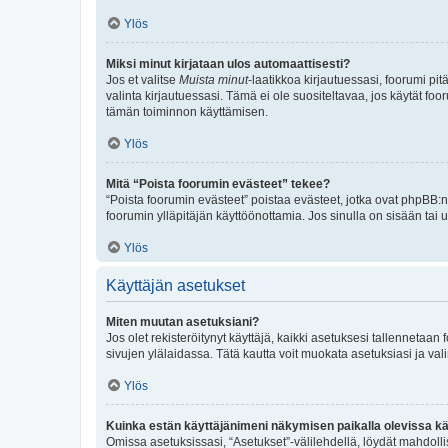
Ylös
Miksi minut kirjataan ulos automaattisesti?
Jos et valitse
Muista minut
-laatikkoa kirjautuessasi, foorumi pi
valinta kirjautuessasi. Tämä ei ole suositeltavaa, jos käytät foo
tämän toiminnon käyttämisen.
Ylös
Mitä “Poista foorumin evästeet” tekee?
“Poista foorumin evästeet” poistaa evästeet, jotka ovat phpBB:n 
foorumin ylläpitäjän käyttöönottamia. Jos sinulla on sisään ta
Ylös
Käyttäjän asetukset
Miten muutan asetuksiani?
Jos olet rekisteröitynyt käyttäjä, kaikki asetuksesi tallennetaa
sivujen ylälaidassa. Tätä kautta voit muokata asetuksiasi ja vali
Ylös
Kuinka estän käyttäjänimeni näkymisen paikalla olevissa kä
Omissa asetuksissasi, “Asetukset”-välilehdellä, löydät mahdoll