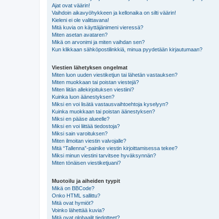
Ajat ovat väärin!
Vaihdoin aikavyöhykkeen ja kellonaika on silti väärin!
Kieleni ei ole valittavana!
Mitä kuvia on käyttäjänimeni vieressä?
Miten asetan avataren?
Mikä on arvonimi ja miten vaihdan sen?
Kun klikkaan sähköpostilinkkiä, minua pyydetään kirjautumaan?
Viestien lähetyksen ongelmat
Miten luon uuden viestiketjun tai lähetän vastauksen?
Miten muokkaan tai poistan viestejä?
Miten liitän allekirjoituksen viestiini?
Kuinka luon äänestyksen?
Miksi en voi lisätä vastausvaihtoehtoja kyselyyn?
Kuinka muokkaan tai poistan äänestyksen?
Miksi en pääse alueelle?
Miksi en voi liittää tiedostoja?
Miksi sain varoituksen?
Miten ilmoitan viestin valvojalle?
Mitä “Tallenna”-painike viestin kirjoittamisessa tekee?
Miksi minun viestini tarvitsee hyväksynnän?
Miten tönäisen viestiketjuani?
Muotoilu ja aiheiden tyypit
Mikä on BBCode?
Onko HTML sallittu?
Mitä ovat hymiöt?
Voinko lähettää kuvia?
Mitä ovat globaalit tiedotteet?