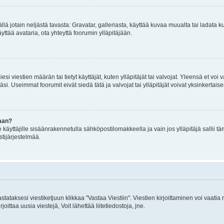
mällä jotain neljästä tavasta: Gravatar, galleriasta, käyttää kuvaa muualta tai ladata
äyttää avataria, ota yhteyttä foorumin ylläpitäjään.
iesi viestien määrän tai tietyt käyttäjät, kuten ylläpitäjät tai valvojat. Yleensä et vo
i. Useimmat foorumit eivät siedä tätä ja valvojat tai ylläpitäjät voivat yksinkertaise
aan?
le käyttäjille sisäänrakennetulla sähköpostilomakkeella ja vain jos ylläpitäjä sallii
stijärjestelmää.
stataksesi viestiketjuun klikkaa "Vastaa Viestiin". Viestien kirjoittaminen voi vaatia
joittaa uusia viestejä, Voit lähettää liitetiedostoja, jne.