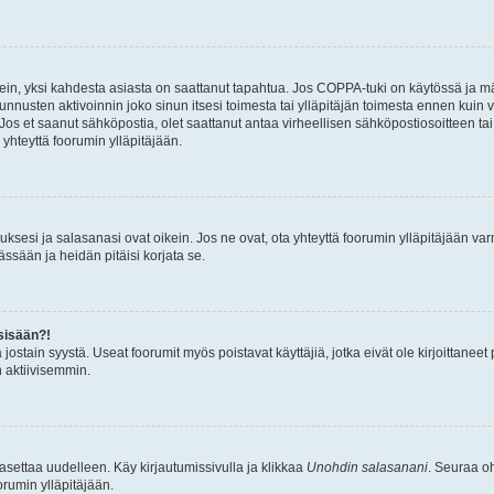
ein, yksi kahdesta asiasta on saattanut tapahtua. Jos COPPA-tuki on käytössä ja määri
nnusten aktivoinnin joko sinun itsesi toimesta tai ylläpitäjän toimesta ennen kuin vo
. Jos et saanut sähköpostia, olet saattanut antaa virheellisen sähköpostiosoitteen t
 yhteyttä foorumin ylläpitäjään.
sesi ja salasanasi ovat oikein. Jos ne ovat, ota yhteyttä foorumin ylläpitäjään varmi
ssään ja heidän pitäisi korjata se.
sisään?!
stä jostain syystä. Useat foorumit myös poistavat käyttäjiä, jotka eivät ole kirjoitta
n aktiivisemmin.
asettaa uudelleen. Käy kirjautumissivulla ja klikkaa
Unohdin salasanani
. Seuraa oh
rumin ylläpitäjään.