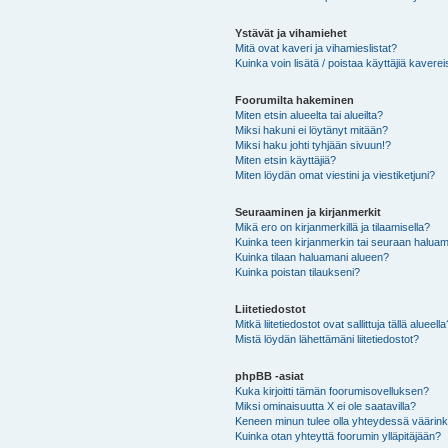
Ystävät ja vihamiehet
Mitä ovat kaveri ja vihamieslistat?
Kuinka voin lisätä / poistaa käyttäjiä kaverei
Foorumilta hakeminen
Miten etsin alueelta tai alueilta?
Miksi hakuni ei löytänyt mitään?
Miksi haku johti tyhjään sivuun!?
Miten etsin käyttäjiä?
Miten löydän omat viestini ja viestiketjuni?
Seuraaminen ja kirjanmerkit
Mikä ero on kirjanmerkillä ja tilaamisella?
Kuinka teen kirjanmerkin tai seuraan haluam
Kuinka tilaan haluamani alueen?
Kuinka poistan tilaukseni?
Liitetiedostot
Mitkä liitetiedostot ovat sallittuja tällä alueell
Mistä löydän lähettämäni liitetiedostot?
phpBB -asiat
Kuka kirjoitti tämän foorumisovelluksen?
Miksi ominaisuutta X ei ole saatavilla?
Keneen minun tulee olla yhteydessä väärinkäy
Kuinka otan yhteyttä foorumin ylläpitäjään?