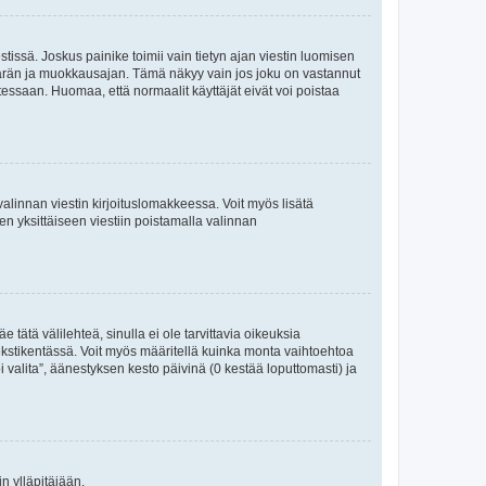
tissä. Joskus painike toimii vain tietyn ajan viestin luomisen
umäärän ja muokkausajan. Tämä näkyy vain jos joku on vastannut
tessaan. Huomaa, että normaalit käyttäjät eivät voi poistaa
valinnan viestin kirjoituslomakkeessa. Voit myös lisätä
isen yksittäiseen viestiin poistamalla valinnan
 tätä välilehteä, sinulla ei ole tarvittavia oikeuksia
 tekstikentässä. Voit myös määritellä kuinka monta vaihtoehtoa
 valita”, äänestyksen kesto päivinä (0 kestää loputtomasti) ja
n ylläpitäjään.