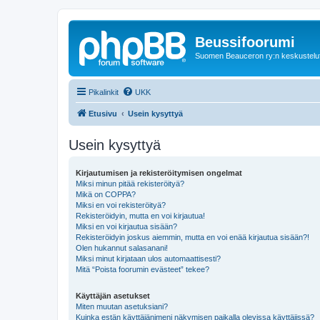
Beussifoorumi
Suomen Beauceron ry:n keskustelu
Pikalinkit
UKK
Etusivu
Usein kysyttyä
Usein kysyttyä
Kirjautumisen ja rekisteröitymisen ongelmat
Miksi minun pitää rekisteröityä?
Mikä on COPPA?
Miksi en voi rekisteröityä?
Rekisteröidyin, mutta en voi kirjautua!
Miksi en voi kirjautua sisään?
Rekisteröidyin joskus aiemmin, mutta en voi enää kirjautua sisään?!
Olen hukannut salasanani!
Miksi minut kirjataan ulos automaattisesti?
Mitä “Poista foorumin evästeet” tekee?
Käyttäjän asetukset
Miten muutan asetuksiani?
Kuinka estän käyttäjänimeni näkymisen paikalla olevissa käyttäjissä?