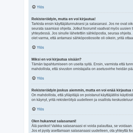
Ylös
Rekisteröidyin, mutta en voi kirjautua!
Tarkista ensin käyttäjätunnuksesi ja salasanasi. Jos ne ovat oik
seurata saamiasi ohjeita. Jotkut foorumit vaativat myös uusien tu
yhteydessä. Jos sinulle lähetettiin sähköpostia, seuraa ohjeita
olet varma, että antamasi sähköpostiosoite oli oikein, yritä ottaa
Ylös
Miksi en voi kirjautua sisään?
Tämän tapahtumiseen on useita syitä. Ensin, varmista että tunnuk
mahdollista, että sivuston omistajalla on asetusvirhe heidän pää
Ylös
Rekisteröidyin joskus aiemmin, mutta en voi enää kirjautua 
On mahdollista, että ylläpitäjä on poistanut käyttäjätilisi käytö
on käynyt, yritä rekisteröityä uudelleen ja osallistu keskusteluu
Ylös
Olen hukannut salasanani!
Älä panikoi! Vaikka salasanaasi ei voida palauttaa, se voidaan 
Jos et pysty asettamaan salasanaasi uudelleen, ota yhteyttä foo