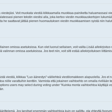
ia viestejäsi. Voit muokata viestiä klikkaamalla muokkaa-painiketta haluamassasi vies
n palatessasi pienen tekstin viestisi alla, joka kertoo viestin muokkauskertojen luk
 mutta he saattavat jättää pienen huomautuksen viestin muokkaamisen syistä niin halu
ellainen omissa asetuksissa. Kun olet luonut sellaisen, voit valita
Lisää allekirjoitus
-
lä valinnan omissa asetuksissa. Jos teet niin, voit silti estää allekirjoituksen liittäm
stä viestiä, klikkaa "Luo äänestys"-välilehteä viestilomakkeen alapuolella. Jos et näe
a niille varattuihin kenttiin. Varmista että jokainen vaihtoehto on omalla rivillään
 options users may select during voting under “Kuinka monta vaihtoehtoa käyttäjä voi
än.
ittelemä. Jos tarvitset enemmän vaihtoehtoja kuin on sallittu, ota yhteyttä foorumi