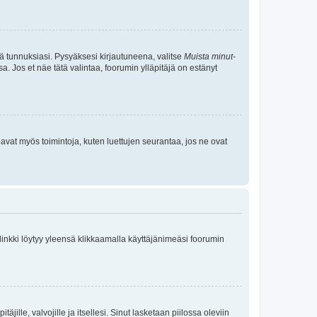
tä tunnuksiasi. Pysyäksesi kirjautuneena, valitse
Muista minut
-
sa. Jos et näe tätä valintaa, foorumin ylläpitäjä on estänyt
oavat myös toimintoja, kuten luettujen seurantaa, jos ne ovat
 linkki löytyy yleensä klikkaamalla käyttäjänimeäsi foorumin
äjille, valvojille ja itsellesi. Sinut lasketaan piilossa oleviin