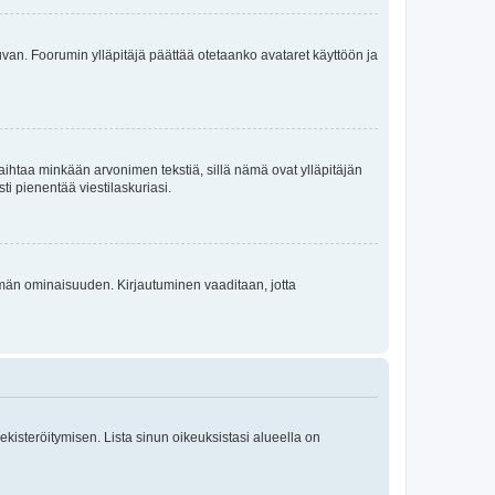
 kuvan. Foorumin ylläpitäjä päättää otetaanko avataret käyttöön ja
i vaihtaa minkään arvonimen tekstiä, sillä nämä ovat ylläpitäjän
sti pienentää viestilaskuriasi.
 tämän ominaisuuden. Kirjautuminen vaaditaan, jotta
 rekisteröitymisen. Lista sinun oikeuksistasi alueella on