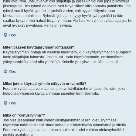
kuin voit liittyä. Jotkut voivat olla suljettuja ja joissakin voi olla jopa piilotettuja
jäsenyyksiä. Jos ryhmä on avoin, voit liittyä siihen klikkaamalla painiketta. Jos
ryhmä vaatii hyväksynnän liittymistä varten, voit pyytää liittymislupaa
klikkaamalla painiketta. Ryhmän johtajan täytyy hyväksyä pyyntösi ja hän
saattaa kysyä miksi haluat liittyä ryhmään. Älä häiriköi ryhmän ylläpitäjiä jos he
eivät hyväksy pyyntöäsi. Heillä on syynsä.
Ylös
Miten pääsen käyttäjäryhmän johtajaksi?
Käyttäjäryhmän johtaja on yleensä määritelty, kun käyttäjäryhmät on alunperin
luotu ylläpitäjän toimesta. Jos haluat luoda käyttäjäryhmän, ensimmäinen
yhteyshenkilösi tulisi olla ylläpitäjä. Kokeile yksityisviestin lähettämistä.
Ylös
Miksi jotkut käyttäjäryhmät näkyvät eri väreillä?
Foorumin ylläpitäjä voi määritellä tietyn käyttäjäryhmän jäsenille värin joka
helpottaa kyseisen käyttäjäryhmän jäsenten tunnistamista.
Ylös
Mikä on “oletusryhmä”?
Jos olet useamman kuin yhden käyttäjäryhmän jäsen, oletusryhmääsi
käytetään määriteltäessä sinun kohdallasi käytettävää ryhmäväriä ja titteliä.
Foorumin ylläpitäjä saattaa antaa sinulle oikeudet vaihtaa oletusryhmääsi
omista asetuksista.