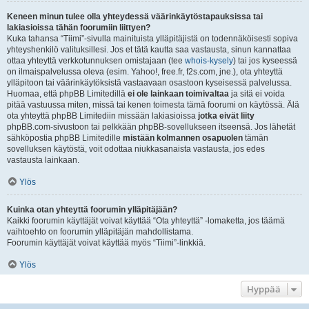
Keneen minun tulee olla yhteydessä väärinkäytöstapauksissa tai
lakiasioissa tähän foorumiin liittyen?
Kuka tahansa “Tiimi”-sivulla mainituista ylläpitäjistä on todennäköisesti sopiva
yhteyshenkilö valituksillesi. Jos et tätä kautta saa vastausta, sinun kannattaa
ottaa yhteyttä verkkotunnuksen omistajaan (tee
whois-kysely
) tai jos kyseessä
on ilmaispalvelussa oleva (esim. Yahoo!, free.fr, f2s.com, jne.), ota yhteyttä
ylläpitoon tai väärinkäytöksistä vastaavaan osastoon kyseisessä palvelussa.
Huomaa, että phpBB Limitedillä
ei ole lainkaan toimivaltaa
ja sitä ei voida
pitää vastuussa miten, missä tai kenen toimesta tämä foorumi on käytössä. Älä
ota yhteyttä phpBB Limitediin missään lakiasioissa
jotka eivät liity
phpBB.com-sivustoon tai pelkkään phpBB-sovellukseen itseensä. Jos lähetät
sähköpostia phpBB Limitedille
mistään kolmannen osapuolen
tämän
sovelluksen käytöstä, voit odottaa niukkasanaista vastausta, jos edes
vastausta lainkaan.
Ylös
Kuinka otan yhteyttä foorumin ylläpitäjään?
Kaikki foorumin käyttäjät voivat käyttää “Ota yhteyttä” -lomaketta, jos täämä
vaihtoehto on foorumin ylläpitäjän mahdollistama.
Foorumin käyttäjät voivat käyttää myös “Tiimi”-linkkiä.
Ylös
Hyppää