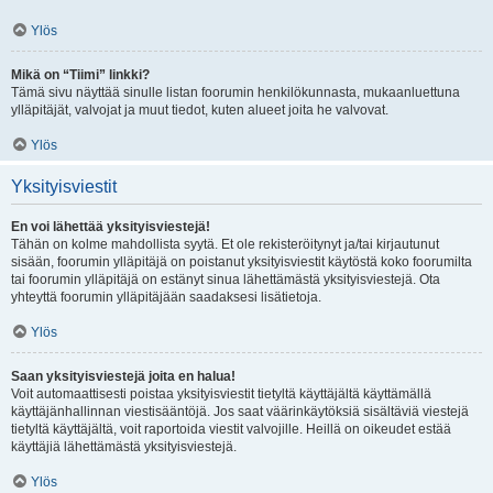
Ylös
Mikä on “Tiimi” linkki?
Tämä sivu näyttää sinulle listan foorumin henkilökunnasta, mukaanluettuna
ylläpitäjät, valvojat ja muut tiedot, kuten alueet joita he valvovat.
Ylös
Yksityisviestit
En voi lähettää yksityisviestejä!
Tähän on kolme mahdollista syytä. Et ole rekisteröitynyt ja/tai kirjautunut
sisään, foorumin ylläpitäjä on poistanut yksityisviestit käytöstä koko foorumilta
tai foorumin ylläpitäjä on estänyt sinua lähettämästä yksityisviestejä. Ota
yhteyttä foorumin ylläpitäjään saadaksesi lisätietoja.
Ylös
Saan yksityisviestejä joita en halua!
Voit automaattisesti poistaa yksityisviestit tietyltä käyttäjältä käyttämällä
käyttäjänhallinnan viestisääntöjä. Jos saat väärinkäytöksiä sisältäviä viestejä
tietyltä käyttäjältä, voit raportoida viestit valvojille. Heillä on oikeudet estää
käyttäjiä lähettämästä yksityisviestejä.
Ylös