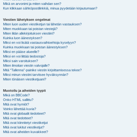
Mikä on arvonimi ja miten vaihdan sen?
Kun klikkaan sähköpostilinkkiä, minua pyydetään kirjautumaan?
Viestien lähetyksen ongelmat
Miten luon uuden viestiketjun tai lähetän vastauksen?
Miten muokkaan tai poistan viestejä?
Miten liitän allekirjoituksen viestiini?
Kuinka luon äänestyksen?
Miksi en voi lisätä vastausvaihtoehtoja kyselyyn?
Kuinka muokkaan tai poistan äänestyksen?
Miksi en pääse alueelle?
Miksi en voi liittää tiedostoja?
Miksi sain varoituksen?
Miten ilmoitan viestin valvojalle?
Mitä “Tallenna”-painike viestin kirjoittamisessa tekee?
Miksi minun viestini tarvitsee hyväksynnän?
Miten tönäisen viestiketjuani?
Muotoilu ja aiheiden tyypit
Mikä on BBCode?
Onko HTML sallittu?
Mitä ovat hymiöt?
Voinko lähettää kuvia?
Mitä ovat globaalit tiedotteet?
Mitä ovat tiedotteet?
Mitä ovat kiinnitetyt viestiketjut
Mitä ovat lukitut viestiketjut?
Mitä ovat aiheiden kuvakkeet?