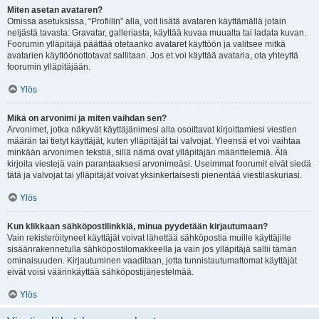
Miten asetan avataren?
Omissa asetuksissa, “Profiilin” alla, voit lisätä avataren käyttämällä jotain
neljästä tavasta: Gravatar, galleriasta, käyttää kuvaa muualta tai ladata kuvan.
Foorumin ylläpitäjä päättää otetaanko avataret käyttöön ja valitsee mitkä
avatarien käyttöönottotavat sallitaan. Jos et voi käyttää avataria, ota yhteyttä
foorumin ylläpitäjään.
Ylös
Mikä on arvonimi ja miten vaihdan sen?
Arvonimet, jotka näkyvät käyttäjänimesi alla osoittavat kirjoittamiesi viestien
määrän tai tietyt käyttäjät, kuten ylläpitäjät tai valvojat. Yleensä et voi vaihtaa
minkään arvonimen tekstiä, sillä nämä ovat ylläpitäjän määrittelemiä. Älä
kirjoita viestejä vain parantaaksesi arvonimeäsi. Useimmat foorumit eivät siedä
tätä ja valvojat tai ylläpitäjät voivat yksinkertaisesti pienentää viestilaskuriasi.
Ylös
Kun klikkaan sähköpostilinkkiä, minua pyydetään kirjautumaan?
Vain rekisteröityneet käyttäjät voivat lähettää sähköpostia muille käyttäjille
sisäänrakennetulla sähköpostilomakkeella ja vain jos ylläpitäjä sallii tämän
ominaisuuden. Kirjautuminen vaaditaan, jotta tunnistautumattomat käyttäjät
eivät voisi väärinkäyttää sähköpostijärjestelmää.
Ylös