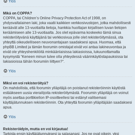
Ylös
Mikä on COPPA?
COPPA, tai Children’s Online Privacy Protection Act of 1998, on
yhdysvaltalainen laki, joka vaatii kaikkien verkkosivustojen, jotka mahdollisesti
keräävät alle 13-vuotiailta tietoja, hankkia huoltajan kirjallisen luvan tietojen
keräämiseen alle 13-vuotiaalta. Jos olet epävarma koskeeko tämä sinua
rekisteröityvänä käyttäjänä tai verkkosivua jolle olet rekisteröitymässä, ota
yhteyttä oikeudelliseen neuvonantajaan saadaksesi apua. Huomaa, että
phpBB Limited ja tämän foorumin omistajat eivät voi antaa lakineuvontaa ja
eivät ole yhteyshenkilöitä minkäänlaisissa lakiasioissa, lukuunottamatta
kysymystä “Keneen minun tulee olla yhteydessä väärinkäytöstapauksissa tai
lakiasioissa tähän foorumiin liittyen?”.
Ylös
Miksi en voi rekisteröityä?
On mahdollista, että foorumin ylläpitäjä on poistanut rekisteröinnin käytöstä
estääkseen uusia vierailijoita rekisteröitymästä. Foorumin ylläpitäjä on voinut
myös asettaa porttikiellon IP-osoitteellesi tai estänyt valitsemasi
käyttäjätunnuksen rekisteröinnin. Ota yhteyttä foorumin ylläpitäjään saadaksesi
apua.
Ylös
Rekisteröidyin, mutta en voi kirjautua!
Tarkista ensin käyttäjätunnuksesi ja salasanasi. Jos ne ovat oikein, yksi