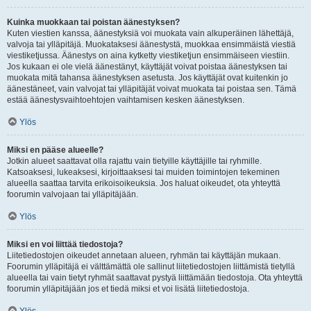
Kuinka muokkaan tai poistan äänestyksen?
Kuten viestien kanssa, äänestyksiä voi muokata vain alkuperäinen lähettäjä,
valvoja tai ylläpitäjä. Muokataksesi äänestystä, muokkaa ensimmäistä viestiä
viestiketjussa. Äänestys on aina kytketty viestiketjun ensimmäiseen viestiin.
Jos kukaan ei ole vielä äänestänyt, käyttäjät voivat poistaa äänestyksen tai
muokata mitä tahansa äänestyksen asetusta. Jos käyttäjät ovat kuitenkin jo
äänestäneet, vain valvojat tai ylläpitäjät voivat muokata tai poistaa sen. Tämä
estää äänestysvaihtoehtojen vaihtamisen kesken äänestyksen.
Ylös
Miksi en pääse alueelle?
Jotkin alueet saattavat olla rajattu vain tietyille käyttäjille tai ryhmille.
Katsoaksesi, lukeaksesi, kirjoittaaksesi tai muiden toimintojen tekeminen
alueella saattaa tarvita erikoisoikeuksia. Jos haluat oikeudet, ota yhteyttä
foorumin valvojaan tai ylläpitäjään.
Ylös
Miksi en voi liittää tiedostoja?
Liitetiedostojen oikeudet annetaan alueen, ryhmän tai käyttäjän mukaan.
Foorumin ylläpitäjä ei välttämättä ole sallinut liitetiedostojen liittämistä tietyllä
alueella tai vain tietyt ryhmät saattavat pystyä liittämään tiedostoja. Ota yhteyttä
foorumin ylläpitäjään jos et tiedä miksi et voi lisätä liitetiedostoja.