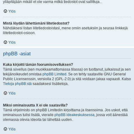
ylläpitäjään mikäli et ole varma mitkä tiedostot ovat sallittuja..
Ylös
Mistä löydän lähettämäni liitetiedostot?
Nähdäksesi listan liitetiedostoistasi, mene omiin asetuksiin ja seuraa linkkejä
liitetiedostot-osioon.
Ylös
phpBB -asiat
Kuka kirjoitti tämän foorumisovelluksen?
Tämä sovellus (sen muokkaamattomassa tilassa) on tuottanut, julkaissut ja sen
tekijänoikeudet omistaa
phpBB Limited
. Se on tehty saataville GNU General
Public Licensenssin, versiolla 2 (GPL-2.0) ja sitä voidaan jakaa vapaasti. Katso
Tietoja phpBB:stä
saadaksesi lisätietoja.
Ylös
Miksi ominaisuutta X ei ole saatavilla?
Tämä ohjelmisto on phpBB Limitedin kirjoittama ja lisensoima. Jos uskot, että
ominaisuus tulisi lisätä, vieraile
phpBB ideakeskuksessa
, jossa voit äänestää
olemassa olevia ideoita tai lähettää uuden.
Ylös