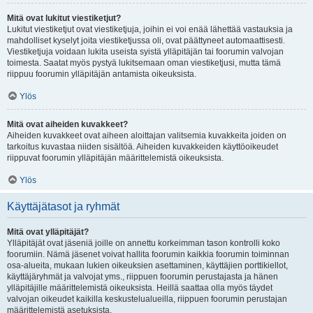
Mitä ovat lukitut viestiketjut?
Lukitut viestiketjut ovat viestiketjuja, joihin ei voi enää lähettää vastauksia ja
mahdolliset kyselyt joita viestiketjussa oli, ovat päättyneet automaattisesti.
Viestiketjuja voidaan lukita useista syistä ylläpitäjän tai foorumin valvojan
toimesta. Saatat myös pystyä lukitsemaan oman viestiketjusi, mutta tämä
riippuu foorumin ylläpitäjän antamista oikeuksista.
Ylös
Mitä ovat aiheiden kuvakkeet?
Aiheiden kuvakkeet ovat aiheen aloittajan valitsemia kuvakkeita joiden on
tarkoitus kuvastaa niiden sisältöä. Aiheiden kuvakkeiden käyttöoikeudet
riippuvat foorumin ylläpitäjän määrittelemistä oikeuksista.
Ylös
Käyttäjätasot ja ryhmät
Mitä ovat ylläpitäjät?
Ylläpitäjät ovat jäseniä joille on annettu korkeimman tason kontrolli koko
foorumiin. Nämä jäsenet voivat hallita foorumin kaikkia foorumin toiminnan
osa-alueita, mukaan lukien oikeuksien asettaminen, käyttäjien porttikiellot,
käyttäjäryhmät ja valvojat yms., riippuen foorumin perustajasta ja hänen
ylläpitäjille määrittelemistä oikeuksista. Heillä saattaa olla myös täydet
valvojan oikeudet kaikilla keskustelualueilla, riippuen foorumin perustajan
määrittelemistä asetuksista.