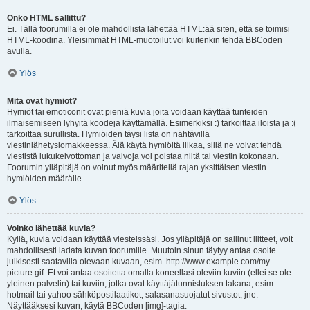
Onko HTML sallittu?
Ei. Tällä foorumilla ei ole mahdollista lähettää HTML:ää siten, että se toimisi
HTML-koodina. Yleisimmät HTML-muotoilut voi kuitenkin tehdä BBCoden
avulla.
Ylös
Mitä ovat hymiöt?
Hymiöt tai emoticonit ovat pieniä kuvia joita voidaan käyttää tunteiden
ilmaisemiseen lyhyitä koodeja käyttämällä. Esimerkiksi :) tarkoittaa iloista ja :(
tarkoittaa surullista. Hymiöiden täysi lista on nähtävillä
viestinlähetyslomakkeessa. Älä käytä hymiöitä liikaa, sillä ne voivat tehdä
viestistä lukukelvottoman ja valvoja voi poistaa niitä tai viestin kokonaan.
Foorumin ylläpitäjä on voinut myös määritellä rajan yksittäisen viestin
hymiöiden määrälle.
Ylös
Voinko lähettää kuvia?
Kyllä, kuvia voidaan käyttää viesteissäsi. Jos ylläpitäjä on sallinut liitteet, voit
mahdollisesti ladata kuvan foorumille. Muutoin sinun täytyy antaa osoite
julkisesti saatavilla olevaan kuvaan, esim. http://www.example.com/my-
picture.gif. Et voi antaa osoitetta omalla koneellasi oleviin kuviin (ellei se ole
yleinen palvelin) tai kuviin, jotka ovat käyttäjätunnistuksen takana, esim.
hotmail tai yahoo sähköpostilaatikot, salasanasuojatut sivustot, jne.
Näyttääksesi kuvan, käytä BBCoden [img]-tagia.