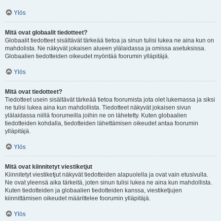
Ylös
Mitä ovat globaalit tiedotteet?
Globaalit tiedotteet sisältävät tärkeää tietoa ja sinun tulisi lukea ne aina kun on
mahdolista. Ne näkyvät jokaisen alueen ylälaidassa ja omissa asetuksissa.
Globaalien tiedotteiden oikeudet myöntää foorumin ylläpitäjä.
Ylös
Mitä ovat tiedotteet?
Tiedotteet usein sisältävät tärkeää tietoa foorumista jota olet lukemassa ja siksi
ne tulisi lukea aina kun mahdollista. Tiedotteet näkyvät jokaisen sivun
ylälaidassa niillä foorumeilla joihin ne on lähetetty. Kuten globaalien
tiedotteiden kohdalla, tiedotteiden lähettämisen oikeudet antaa foorumin
ylläpitäjä.
Ylös
Mitä ovat kiinnitetyt viestiketjut
Kiinnitetyt viestiketjut näkyvät tiedotteiden alapuolella ja ovat vain etusivulla.
Ne ovat yleensä aika tärkeitä, joten sinun tulisi lukea ne aina kun mahdollista.
Kuten tiedotteiden ja globaalien tiedotteiden kanssa, viestiketjujen
kiinnittämisen oikeudet määrittelee foorumin ylläpitäjä.
Ylös