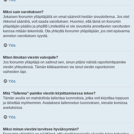
Ylös
Miksi sain varoituksen?
Jokaisen foorumin ylläpitäjällä on omat säännöt heidän sivustollensa. Jos olet
rikkonut sääntöä, voit saada varoituksen. Huomioi, että tämä on foorumin
ylläpitäjän päätös ja phpBB Limitedillä ei ole sivustolla annettavien varoitusten
kanssa mitään tekemistä. Ota yhteyttä foorumin ylläpitäjään, jos olet epävarma
annetun varoituksen syystä.
Ylös
Miten ilmoitan viestin valvojalle?
Jos foorumin ylläpitäjä on sallinut sen, sinun pitäisi nähdä raportointipainike
viestin yhteydessä. Tämän klikkaaminen vie sinut viestin raportoinnin
vaiheiden läpi.
Ylös
Mitä “Tallenna”-painike viestin kirjoittamisessa tekee?
Tämän avulla on mahdollista tallentaa luonnoksia, jotka voit kirjoittaa loppuun
ja lähettää myöhemmin. Avataksesi tallennetun luonnoksen, vieraile komissa
asetuksissa.
Ylös
Miksi minun viestini tarvitsee hyväksynnän?