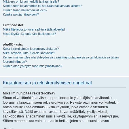
Mikä ero on kirjanmerkillä ja tilaamisella?
Kuinka teen kirjanmerkin tai seuraan haluamaani aihetta?
Kuinka tilaan haluamani alueen?
Kuinka poistan tilaukseni?
Liitetiedostot
Mitkä liitetiedostot ovat sallittuja tällä alueella?
Mistä löydän lähettämäni liitetiedostot?
phpBB -asiat
Kuka kirjoitti tämän foorumisovelluksen?
Miksi ominaisuutta X ei ole saatavilla?
Keneen minun tulee olla yhteydessä väärinkäytöstapauksissa tai lakiasioissa tähän
foorumiin liittyen?
Kuinka otan yhteyttä foorumin ylläpitäjään?
Kirjautumisen ja rekisteröitymisen ongelmat
Miksi minun pitää rekisteröityä?
Sinun ei välttämättä tarvitse, riippuu foorumin ylläpitäjästä, tarvitaanko
foorumilla kirjoittamiseen rekisteröitymistä. Rekisteröityminen voi kuitenkin
antaa sinulle lisää ominaisuuksia käyttöön, jotka eivät ole vieraiden
käytettävissä. Näitä ovat mm. avatar-kuvan määrittely, yksityisviestit,
sähköpostien lähettäminen muille käyttäjille, käyttäjäryhmien jäsenyys jne.
Siihen menee aikaa vain muutamia hetkiä, joten se on suositeltavaa.