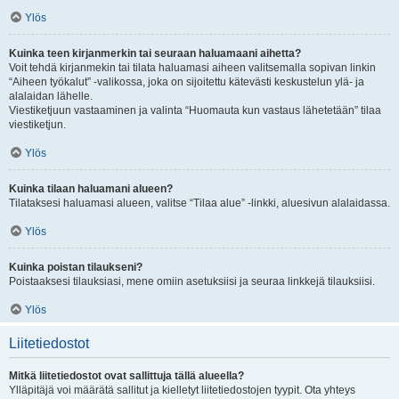
Ylös
Kuinka teen kirjanmerkin tai seuraan haluamaani aihetta?
Voit tehdä kirjanmekin tai tilata haluamasi aiheen valitsemalla sopivan linkin
“Aiheen työkalut” -valikossa, joka on sijoitettu kätevästi keskustelun ylä- ja
alalaidan lähelle.
Viestiketjuun vastaaminen ja valinta “Huomauta kun vastaus lähetetään” tilaa
viestiketjun.
Ylös
Kuinka tilaan haluamani alueen?
Tilataksesi haluamasi alueen, valitse “Tilaa alue” -linkki, aluesivun alalaidassa.
Ylös
Kuinka poistan tilaukseni?
Poistaaksesi tilauksiasi, mene omiin asetuksiisi ja seuraa linkkejä tilauksiisi.
Ylös
Liitetiedostot
Mitkä liitetiedostot ovat sallittuja tällä alueella?
Ylläpitäjä voi määrätä sallitut ja kielletyt liitetiedostojen tyypit. Ota yhteys