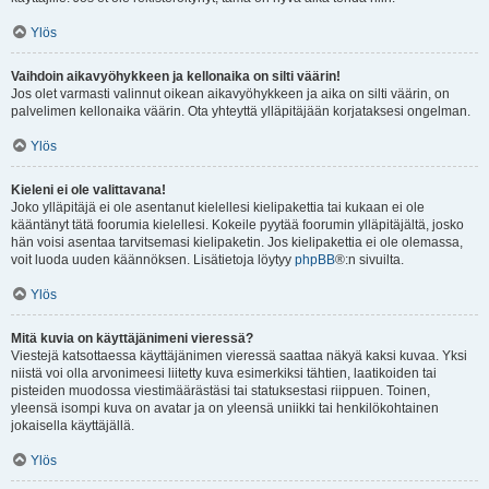
Ylös
Vaihdoin aikavyöhykkeen ja kellonaika on silti väärin!
Jos olet varmasti valinnut oikean aikavyöhykkeen ja aika on silti väärin, on
palvelimen kellonaika väärin. Ota yhteyttä ylläpitäjään korjataksesi ongelman.
Ylös
Kieleni ei ole valittavana!
Joko ylläpitäjä ei ole asentanut kielellesi kielipakettia tai kukaan ei ole
kääntänyt tätä foorumia kielellesi. Kokeile pyytää foorumin ylläpitäjältä, josko
hän voisi asentaa tarvitsemasi kielipaketin. Jos kielipakettia ei ole olemassa,
voit luoda uuden käännöksen. Lisätietoja löytyy
phpBB
®:n sivuilta.
Ylös
Mitä kuvia on käyttäjänimeni vieressä?
Viestejä katsottaessa käyttäjänimen vieressä saattaa näkyä kaksi kuvaa. Yksi
niistä voi olla arvonimeesi liitetty kuva esimerkiksi tähtien, laatikoiden tai
pisteiden muodossa viestimäärästäsi tai statuksestasi riippuen. Toinen,
yleensä isompi kuva on avatar ja on yleensä uniikki tai henkilökohtainen
jokaisella käyttäjällä.
Ylös