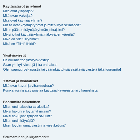
Käyttäjätasot ja ryhmät
Mitä ovat ylläpitäjät?
Mitä ovatr valvojat?
Mitä ovat käyttäjäryhmät?
Missä ovat käyttäjäryhmät ja miten liityn sellaiseen?
Miten pääsen käyttäjäryhmän johtajaksi?
Miksi jotkut käyttäjäryhmät näkyvät eri väreillä?
Mikä on “oletusryhmä”?
Mikä on “Tiimi” linkki?
Yksityisviestit
En voi lähettää yksityisviestejä!
Saan yksityisviestejä joita en halua!
Olen saanut roskapostia tai väärinkäytöksiä sisältäviä viestejä tältä foorumilta!
Ystävät ja vihamiehet
Mitä ovat kaveri ja vihamieslistat?
Kuinka voin lisätä / poistaa käyttäjiä kavereista tai vihamiehistä
Foorumilta hakeminen
Miten etsin alueelta tai alueilta?
Miksi hakuni ei löytänyt mitään?
Miksi haku johti tyhjään sivuun!?
Miten etsin käyttäjiä?
Miten löydän omat viestini ja viestiketjuni?
Seuraaminen ja kirjanmerkit