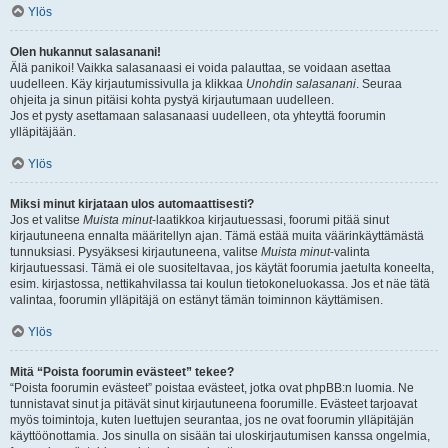
Ylös
Olen hukannut salasanani!
Älä panikoi! Vaikka salasanaasi ei voida palauttaa, se voidaan asettaa
uudelleen. Käy kirjautumissivulla ja klikkaa
Unohdin salasanani
. Seuraa
ohjeita ja sinun pitäisi kohta pystyä kirjautumaan uudelleen.
Jos et pysty asettamaan salasanaasi uudelleen, ota yhteyttä foorumin
ylläpitäjään.
Ylös
Miksi minut kirjataan ulos automaattisesti?
Jos et valitse
Muista minut
-laatikkoa kirjautuessasi, foorumi pitää sinut
kirjautuneena ennalta määritellyn ajan. Tämä estää muita väärinkäyttämästä
tunnuksiasi. Pysyäksesi kirjautuneena, valitse
Muista minut
-valinta
kirjautuessasi. Tämä ei ole suositeltavaa, jos käytät foorumia jaetulta koneelta,
esim. kirjastossa, nettikahvilassa tai koulun tietokoneluokassa. Jos et näe tätä
valintaa, foorumin ylläpitäjä on estänyt tämän toiminnon käyttämisen.
Ylös
Mitä “Poista foorumin evästeet” tekee?
“Poista foorumin evästeet” poistaa evästeet, jotka ovat phpBB:n luomia. Ne
tunnistavat sinut ja pitävät sinut kirjautuneena foorumille. Evästeet tarjoavat
myös toimintoja, kuten luettujen seurantaa, jos ne ovat foorumin ylläpitäjän
käyttöönottamia. Jos sinulla on sisään tai uloskirjautumisen kanssa ongelmia,