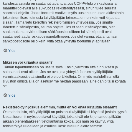
kahdesta asiasta on saattanut tapahtua. Jos COPPA-tuki on käytössä ja
määrittelit olevasi alle 13-vuotias rekisteröityessäsi, sinun tulee seurata
saamiasi ohjeita. Jotkut foorumit vaativat myös uusien tunnusten aktivoinnin
joko sinun itsesi toimesta tai ylläpitäjän toimesta ennen kuin voit kirjautua
sisään. Tämä tieto kerrottiin rekisteröitymisen yhteydessä. Jos sinulle
lähetettiin sähköpostia, seuraa ohjeita. Jos et saanut sähköpostia, olet
saattanut antaa virheellisen sähköpostiosoitteen tai sähköpostit ovat
saattaneet jäädä roskapostisuodattimeen. Jos olet varma, että antamasi
sähköpostiosoite oli oikein, yritä ottaa yhteyttä foorumin ylläpitäjään.
Ylös
Miksi en voi kirjautua sisään?
Tämän tapahtumiseen on useita syitä. Ensin, varmista että tunnuksesi ja
salasanasi ovat oikein. Jos ne ovat, ota yhteyttä foorumin ylläpitäjään
varmistaaksesi, että sinulla ei ole porttikieltoja. On myös mahdollista, että
sivuston omistajalla on asetusvirhe heidän päässään ja heidän pitäisi korjata
se.
Ylös
Rekisteröidyin joskus aiemmin, mutta en voi enää kirjautua sisään?!
On mahdollista, että ylläpitäjä on poistanut käyttäjätilisi käytöstä jostain syystä.
Useat foorumit myös poistavat käyttäjiä, jotka eivät ole kirjoittaneet pitkään
aikaan pienentääkseen tietokantansa kokoa. Jos näin on käynyt, yritä
rekisteröityä uudelleen ja osallistu keskusteluun aktiivisemmin.