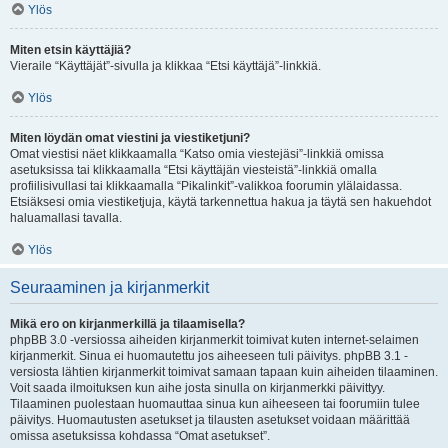
Ylös
Miten etsin käyttäjiä?
Vieraile “Käyttäjät”-sivulla ja klikkaa “Etsi käyttäjä”-linkkiä.
Ylös
Miten löydän omat viestini ja viestiketjuni?
Omat viestisi näet klikkaamalla “Katso omia viestejäsi”-linkkiä omissa
asetuksissa tai klikkaamalla “Etsi käyttäjän viesteistä”-linkkiä omalla
profiilisivullasi tai klikkaamalla “Pikalinkit”-valikkoa foorumin ylälaidassa.
Etsiäksesi omia viestiketjuja, käytä tarkennettua hakua ja täytä sen hakuehdot
haluamallasi tavalla.
Ylös
Seuraaminen ja kirjanmerkit
Mikä ero on kirjanmerkillä ja tilaamisella?
phpBB 3.0 -versiossa aiheiden kirjanmerkit toimivat kuten internet-selaimen
kirjanmerkit. Sinua ei huomautettu jos aiheeseen tuli päivitys. phpBB 3.1 -
versiosta lähtien kirjanmerkit toimivat samaan tapaan kuin aiheiden tilaaminen.
Voit saada ilmoituksen kun aihe josta sinulla on kirjanmerkki päivittyy.
Tilaaminen puolestaan huomauttaa sinua kun aiheeseen tai foorumiin tulee
päivitys. Huomautusten asetukset ja tilausten asetukset voidaan määrittää
omissa asetuksissa kohdassa “Omat asetukset”.