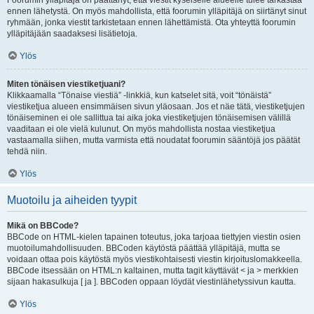
Foorumin ylläpitäjä on päättänyt, että viestit kyseiselle alueelle tulee tarkastaa
ennen lähetystä. On myös mahdollista, että foorumin ylläpitäjä on siirtänyt sinut
ryhmään, jonka viestit tarkistetaan ennen lähettämistä. Ota yhteyttä foorumin
ylläpitäjään saadaksesi lisätietoja.
Ylös
Miten tönäisen viestiketjuani?
Klikkaamalla “Tönaise viestiä” -linkkiä, kun katselet sitä, voit “tönäistä”
viestiketjua alueen ensimmäisen sivun yläosaan. Jos et näe tätä, viestiketjujen
tönäiseminen ei ole sallittua tai aika joka viestiketjujen tönäisemisen välillä
vaaditaan ei ole vielä kulunut. On myös mahdollista nostaa viestiketjua
vastaamalla siihen, mutta varmista että noudatat foorumin sääntöjä jos päätät
tehdä niin.
Ylös
Muotoilu ja aiheiden tyypit
Mikä on BBCode?
BBCode on HTML-kielen tapainen toteutus, joka tarjoaa tiettyjen viestin osien
muotoilumahdollisuuden. BBCoden käytöstä päättää ylläpitäjä, mutta se
voidaan ottaa pois käytöstä myös viestikohtaisesti viestin kirjoituslomakkeella.
BBCode itsessään on HTML:n kaltainen, mutta tagit käyttävät < ja > merkkien
sijaan hakasulkuja [ ja ]. BBCoden oppaan löydät viestinlähetyssivun kautta.
Ylös