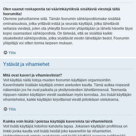
Olen saanut roskapostia tai väärinkäytöksiä sisältäviä viestejä tältä
foorumilta!
Olemme pahoillamme siitä. Tämän foorumin sähköpostilomake sisältää
ominaisuuksia, jotka yrittävät estää ja seurata käyttäjiä, jotka lähettävät
sellaisia viestejä, joten ota yhteyttä foorumin ylläpitäjään ja lähetä hänelle täysi
kopio saamastasi sähköpostista. On tärkeää, että se sisältää kaikki
otsaketiedot sähköpostista, jotka sisältävät viestin lähettäjän tiedot. Foorumin
ylläpitäjä voi sitten toimia tarpeen mukaan.
Ylös
Ystävät ja vihamiehet
Mitä ovat kaveri ja vihamieslistat?
Voit käyttää näitä listoja muiden foorumin käyttäjien organisointiin.
Kaverilistalle lisätään käyttäjiä omien asetusten kautta. Tämä auttaa nopeasti
näkemään jos he ovat paikalla ja yksityisviestien lähettämisessä. Teemasta
riippuen näiden käyttäjien viestit saatetaan myös korostaa. Jos lisäät käyttäjän
vihamieheksi, kaikki käyttäjän kirjoittamat viestit piilotetaan oletuksena.
Ylös
Kuinka voin lisätä / poistaa käyttäjiä kavereista tai vihamiehistä
Voit lisätä käyttäjiä listoihisi kahdella tapaa. Jokaisen käyttäjän profiilissa on
linkki jonka kautta voit lisätä heidät joko kavereihin tai vihamiehiin.