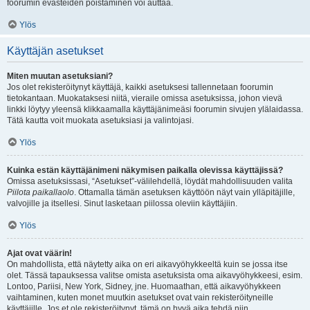
foorumin evästeiden poistaminen voi auttaa.
Ylös
Käyttäjän asetukset
Miten muutan asetuksiani?
Jos olet rekisteröitynyt käyttäjä, kaikki asetuksesi tallennetaan foorumin
tietokantaan. Muokataksesi niitä, vieraile omissa asetuksissa, johon vievä
linkki löytyy yleensä klikkaamalla käyttäjänimeäsi foorumin sivujen ylälaidassa.
Tätä kautta voit muokata asetuksiasi ja valintojasi.
Ylös
Kuinka estän käyttäjänimeni näkymisen paikalla olevissa käyttäjissä?
Omissa asetuksissasi, “Asetukset”-välilehdellä, löydät mahdollisuuden valita
Piilota paikallaolo
. Ottamalla tämän asetuksen käyttöön näyt vain ylläpitäjille,
valvojille ja itsellesi. Sinut lasketaan piilossa oleviin käyttäjiin.
Ylös
Ajat ovat väärin!
On mahdollista, että näytetty aika on eri aikavyöhykkeeltä kuin se jossa itse
olet. Tässä tapauksessa valitse omista asetuksista oma aikavyöhykkeesi, esim.
Lontoo, Pariisi, New York, Sidney, jne. Huomaathan, että aikavyöhykkeen
vaihtaminen, kuten monet muutkin asetukset ovat vain rekisteröityneille
käyttäjille. Jos et ole rekisteröitynyt, tämä on hyvä aika tehdä niin.