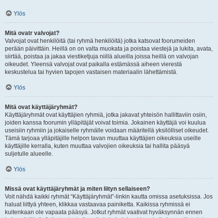
Ylös
Mitä ovatr valvojat?
Valvojat ovat henkilöitä (tai ryhmä henkilöitä) jotka katsovat foorumeiden
perään päivittäin. Heillä on on valta muokata ja poistaa viestejä ja lukita, avata,
siirtää, poistaa ja jakaa viestiketjuja niillä alueilla joissa heillä on valvojan
oikeudet. Yleensä valvojat ovat paikalla estämässä aiheen vierestä
keskustelua tai hyvien tapojen vastaisen materiaalin lähettämistä.
Ylös
Mitä ovat käyttäjäryhmät?
Käyttäjäryhmät ovat käyttäjien ryhmiä, jotka jakavat yhteisön hallittaviin osiin,
joiden kanssa foorumin ylläpitäjät voivat toimia. Jokainen käyttäjä voi kuulua
useisiin ryhmiin ja jokaiselle ryhmälle voidaan määritellä yksilölliset oikeudet.
Tämä tarjoaa ylläpitäjille helpon tavan muuttaa käyttäjien oikeuksia useille
käyttäjille kerralla, kuten muuttaa valvojien oikeuksia tai hallita pääsyä
suljetulle alueelle.
Ylös
Missä ovat käyttäjäryhmät ja miten liityn sellaiseen?
Voit nähdä kaikki ryhmät “Käyttäjäryhmät”-linkin kautta omissa asetuksissa. Jos
haluat liittyä yhteen, klikkaa vastaavaa painiketta. Kaikissa ryhmissä ei
kuitenkaan ole vapaata pääsyä. Jotkut ryhmät vaativat hyväksynnän ennen