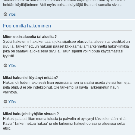
Vaihtoehtoisesti omista asetuksista voit lisätä käyttäjiä suoraan syöttämällä
heidän käyttäjänimen. Voit myös poistaa käyttäjiä listaltasi samalta sivulta.
Ylös
Foorumilta hakeminen
Miten etsin alueelta tai alueilta?
Syötä hakutermi hakukenttään, joka sijaitsee etusivulla, alueen tai viestiketjun
sivulla. Tarkennettuun hakuun pääset klikkaamalla “Tarkennettu haku”-linkkiä
joka on saatavilla jokaisella sivulla. Haun sijainti voi riippua käyttämästäsi
tyylistä.
Ylös
Miksi hakuni ei löytänyt mitään?
Hakusi oli todennäköisesti liian epämääräinen ja sisälsi useita yleisiä termejä,
joita phpBB ei ole indeksoinut. Ole tarkempi ja käytä Tarkennetun haun
valintoja.
Ylös
Miksi haku johti tyhjään sivuun!?
Hakusi palautti liian monta tulosta ja palvelin ei pystynyt käsittelemään niitä.
Käytä “Tarkennettua hakua” ja ole tarkempi hakuehdoissa ja alueissa joilta
etsit.