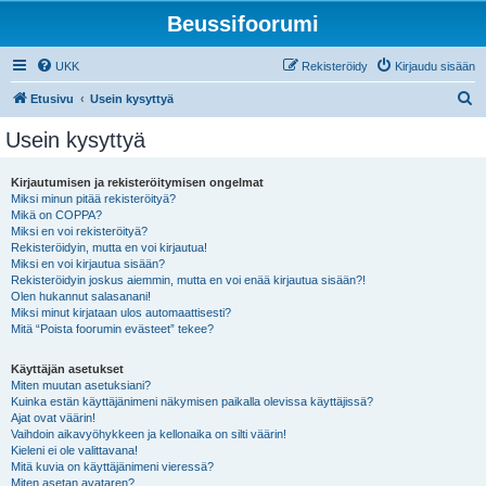
Beussifoorumi
UKK
Rekisteröidy
Kirjaudu sisään
E
Etusivu
Usein kysyttyä
t
Usein kysyttyä
s
i
Kirjautumisen ja rekisteröitymisen ongelmat
Miksi minun pitää rekisteröityä?
Mikä on COPPA?
Miksi en voi rekisteröityä?
Rekisteröidyin, mutta en voi kirjautua!
Miksi en voi kirjautua sisään?
Rekisteröidyin joskus aiemmin, mutta en voi enää kirjautua sisään?!
Olen hukannut salasanani!
Miksi minut kirjataan ulos automaattisesti?
Mitä “Poista foorumin evästeet” tekee?
Käyttäjän asetukset
Miten muutan asetuksiani?
Kuinka estän käyttäjänimeni näkymisen paikalla olevissa käyttäjissä?
Ajat ovat väärin!
Vaihdoin aikavyöhykkeen ja kellonaika on silti väärin!
Kieleni ei ole valittavana!
Mitä kuvia on käyttäjänimeni vieressä?
Miten asetan avataren?