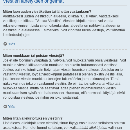
Viestien lähetyksen ongelmat
Miten luon uuden viestiketjun tai lähetän vastauksen?
Aloittaaksesi uuden viestiketjun alueella, klikkaa "Uusi Aihe". Vastataksesi
viestiketjuun klikkaa "Vastaa Viestiin". Viestien kirjoittaminen voi vaatia
rekisteröitymisen. Lista sinun oikeuksistasi alueella on nähtävillä alueen ja
viestiketjun alalaidassa. Esimerkiksi: Voit kirjoittaa uusia viestejä, Voit lähettää
liitetiedostoja, jne.
Ylös
Miten muokkaan tai poistan viestejä?
Jos et ole foorumin ylläpitäjä tai valvoja, voit muokata vain omia viestejäsi. Voit
muokata viestiä klikkaamalla muokkaa-painiketta haluamassasi viestissä.
Joskus painike toimii vain tietyn ajan viestin luomisen jälkeen. Jos joku on jo
vastannut viestiin, löydät viestiketjuun palatessasi pienen tekstin viestisi alla,
joka kertoo viestin muokkauskertojen lukumäärän ja muokkausajan. Tämä
näkyy vain jos joku on vastannut viestiin. Se ei näy, jos valvoja tai ylläpitäjä
muokkaa viestiä, mutta he saattavat jättää pienen huomautuksen viestin
muokkaamisen syistä niin halutessaan. Huomaa, että normaalit käyttäjät eivät
voi poistaa viestejä, jos niihin on joku vastannut.
Ylös
Miten liitän allekirjoituksen viestiini?
Lisätäksesi allekirjoituksen viestiisi, sinun täytyy ensin luoda sellainen omissa
asetuksissa. Kun olet luonut sellaisen, voit valita
Lisää allekirjoitus
-valinnan