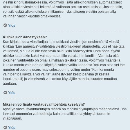
viestin kirjoituslomakkeessa. Voit myös lisätä allekirjoituksen automaattisesti
aina kaikkiin viesteihisi tekemällä valinnan omissa asetuksissa. Jos teet niin,
voit silti estää allekirjoituksen liittämisen yksittäiseen viestiin poistamalla
valinnan viestinkirjoituslomakkeessa.
Ylös
Kuinka luon äänestyksen?
Kun kirjoitat uuta viestiketjua tai muokkaat viestiketjun ensimmäistä viestiä,
klikkaa "Luo äänestys"-välilehteä viestilomakkeen alapuolella. Jos et näe tätä
välilehteä, sinulla ei ole tarvittavia oikeuksia äänestysten luomiseen. Syötä
otsikko ja ainakin kaksi vaihtoehtoa niille varattuihin kenttiin. Varmista että
jokainen vaihtoehto on omalla rivillään tekstikentässä. Voit myös määritellä
kuinka monta vaihtoehtoa käyttäjät voivat valita kohdasta You can also set the
number of options users may select during voting under “Kuinka monta
vaihtoehtoa käyttäjä voi valita”, äänestyksen kesto päivinä (0 kestää
loputtomasti) ja viimeisenä voit antaa käyttäjille mahdollisuuden muuttaa
ääntään.
Ylös
Miksi en voi lisätä vastausvaihtoehtoja kyselyyn?
Kyselyn vastausvaihtoehtojen määrä on foorumin ylläpitäjän määrittelemä. Jos
tarvitset enemmän vaihtoehtoja kuin on sallittu, ota yhteyttä foorumin
ylläpitäjään.
Ylös