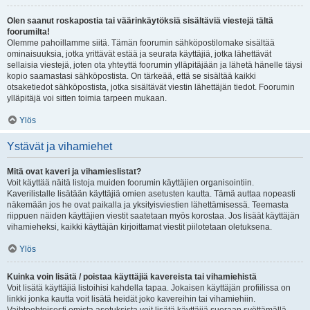
Olen saanut roskapostia tai väärinkäytöksiä sisältäviä viestejä tältä
foorumilta!
Olemme pahoillamme siitä. Tämän foorumin sähköpostilomake sisältää
ominaisuuksia, jotka yrittävät estää ja seurata käyttäjiä, jotka lähettävät
sellaisia viestejä, joten ota yhteyttä foorumin ylläpitäjään ja lähetä hänelle täysi
kopio saamastasi sähköpostista. On tärkeää, että se sisältää kaikki
otsaketiedot sähköpostista, jotka sisältävät viestin lähettäjän tiedot. Foorumin
ylläpitäjä voi sitten toimia tarpeen mukaan.
Ylös
Ystävät ja vihamiehet
Mitä ovat kaveri ja vihamieslistat?
Voit käyttää näitä listoja muiden foorumin käyttäjien organisointiin.
Kaverilistalle lisätään käyttäjiä omien asetusten kautta. Tämä auttaa nopeasti
näkemään jos he ovat paikalla ja yksityisviestien lähettämisessä. Teemasta
riippuen näiden käyttäjien viestit saatetaan myös korostaa. Jos lisäät käyttäjän
vihamieheksi, kaikki käyttäjän kirjoittamat viestit piilotetaan oletuksena.
Ylös
Kuinka voin lisätä / poistaa käyttäjiä kavereista tai vihamiehistä
Voit lisätä käyttäjiä listoihisi kahdella tapaa. Jokaisen käyttäjän profiilissa on
linkki jonka kautta voit lisätä heidät joko kavereihin tai vihamiehiin.