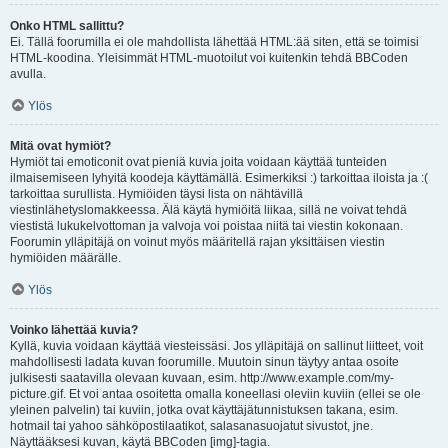
Onko HTML sallittu?
Ei. Tällä foorumilla ei ole mahdollista lähettää HTML:ää siten, että se toimisi
HTML-koodina. Yleisimmät HTML-muotoilut voi kuitenkin tehdä BBCoden
avulla.
Ylös
Mitä ovat hymiöt?
Hymiöt tai emoticonit ovat pieniä kuvia joita voidaan käyttää tunteiden
ilmaisemiseen lyhyitä koodeja käyttämällä. Esimerkiksi :) tarkoittaa iloista ja :(
tarkoittaa surullista. Hymiöiden täysi lista on nähtävillä
viestinlähetyslomakkeessa. Älä käytä hymiöitä liikaa, sillä ne voivat tehdä
viestistä lukukelvottoman ja valvoja voi poistaa niitä tai viestin kokonaan.
Foorumin ylläpitäjä on voinut myös määritellä rajan yksittäisen viestin
hymiöiden määrälle.
Ylös
Voinko lähettää kuvia?
Kyllä, kuvia voidaan käyttää viesteissäsi. Jos ylläpitäjä on sallinut liitteet, voit
mahdollisesti ladata kuvan foorumille. Muutoin sinun täytyy antaa osoite
julkisesti saatavilla olevaan kuvaan, esim. http://www.example.com/my-
picture.gif. Et voi antaa osoitetta omalla koneellasi oleviin kuviin (ellei se ole
yleinen palvelin) tai kuviin, jotka ovat käyttäjätunnistuksen takana, esim.
hotmail tai yahoo sähköpostilaatikot, salasanasuojatut sivustot, jne.
Näyttääksesi kuvan, käytä BBCoden [img]-tagia.