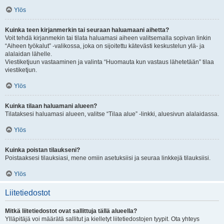
Ylös
Kuinka teen kirjanmerkin tai seuraan haluamaani aihetta?
Voit tehdä kirjanmekin tai tilata haluamasi aiheen valitsemalla sopivan linkin
“Aiheen työkalut” -valikossa, joka on sijoitettu kätevästi keskustelun ylä- ja
alalaidan lähelle.
Viestiketjuun vastaaminen ja valinta “Huomauta kun vastaus lähetetään” tilaa
viestiketjun.
Ylös
Kuinka tilaan haluamani alueen?
Tilataksesi haluamasi alueen, valitse “Tilaa alue” -linkki, aluesivun alalaidassa.
Ylös
Kuinka poistan tilaukseni?
Poistaaksesi tilauksiasi, mene omiin asetuksiisi ja seuraa linkkejä tilauksiisi.
Ylös
Liitetiedostot
Mitkä liitetiedostot ovat sallittuja tällä alueella?
Ylläpitäjä voi määrätä sallitut ja kielletyt liitetiedostojen tyypit. Ota yhteys