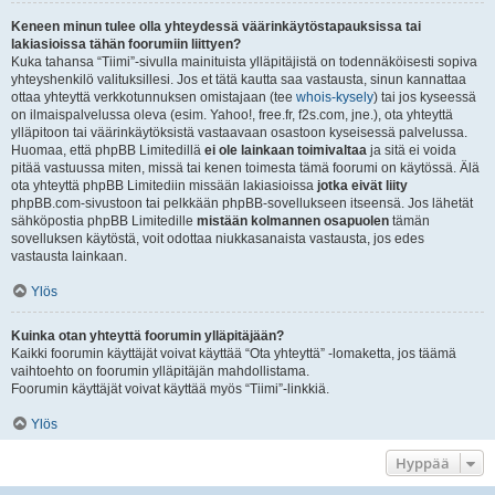
Keneen minun tulee olla yhteydessä väärinkäytöstapauksissa tai
lakiasioissa tähän foorumiin liittyen?
Kuka tahansa “Tiimi”-sivulla mainituista ylläpitäjistä on todennäköisesti sopiva
yhteyshenkilö valituksillesi. Jos et tätä kautta saa vastausta, sinun kannattaa
ottaa yhteyttä verkkotunnuksen omistajaan (tee
whois-kysely
) tai jos kyseessä
on ilmaispalvelussa oleva (esim. Yahoo!, free.fr, f2s.com, jne.), ota yhteyttä
ylläpitoon tai väärinkäytöksistä vastaavaan osastoon kyseisessä palvelussa.
Huomaa, että phpBB Limitedillä
ei ole lainkaan toimivaltaa
ja sitä ei voida
pitää vastuussa miten, missä tai kenen toimesta tämä foorumi on käytössä. Älä
ota yhteyttä phpBB Limitediin missään lakiasioissa
jotka eivät liity
phpBB.com-sivustoon tai pelkkään phpBB-sovellukseen itseensä. Jos lähetät
sähköpostia phpBB Limitedille
mistään kolmannen osapuolen
tämän
sovelluksen käytöstä, voit odottaa niukkasanaista vastausta, jos edes
vastausta lainkaan.
Ylös
Kuinka otan yhteyttä foorumin ylläpitäjään?
Kaikki foorumin käyttäjät voivat käyttää “Ota yhteyttä” -lomaketta, jos täämä
vaihtoehto on foorumin ylläpitäjän mahdollistama.
Foorumin käyttäjät voivat käyttää myös “Tiimi”-linkkiä.
Ylös
Hyppää