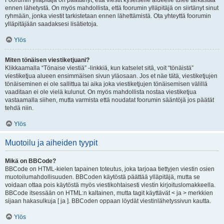
Foorumin ylläpitäjä on päättänyt, että viestit kyseiselle alueelle tulee tarkastaa
ennen lähetystä. On myös mahdollista, että foorumin ylläpitäjä on siirtänyt sinut
ryhmään, jonka viestit tarkistetaan ennen lähettämistä. Ota yhteyttä foorumin
ylläpitäjään saadaksesi lisätietoja.
Ylös
Miten tönäisen viestiketjuani?
Klikkaamalla “Tönaise viestiä” -linkkiä, kun katselet sitä, voit “tönäistä”
viestiketjua alueen ensimmäisen sivun yläosaan. Jos et näe tätä, viestiketjujen
tönäiseminen ei ole sallittua tai aika joka viestiketjujen tönäisemisen välillä
vaaditaan ei ole vielä kulunut. On myös mahdollista nostaa viestiketjua
vastaamalla siihen, mutta varmista että noudatat foorumin sääntöjä jos päätät
tehdä niin.
Ylös
Muotoilu ja aiheiden tyypit
Mikä on BBCode?
BBCode on HTML-kielen tapainen toteutus, joka tarjoaa tiettyjen viestin osien
muotoilumahdollisuuden. BBCoden käytöstä päättää ylläpitäjä, mutta se
voidaan ottaa pois käytöstä myös viestikohtaisesti viestin kirjoituslomakkeella.
BBCode itsessään on HTML:n kaltainen, mutta tagit käyttävät < ja > merkkien
sijaan hakasulkuja [ ja ]. BBCoden oppaan löydät viestinlähetyssivun kautta.
Ylös