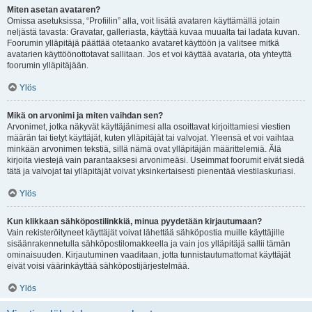
Miten asetan avataren?
Omissa asetuksissa, “Profiilin” alla, voit lisätä avataren käyttämällä jotain
neljästä tavasta: Gravatar, galleriasta, käyttää kuvaa muualta tai ladata kuvan.
Foorumin ylläpitäjä päättää otetaanko avataret käyttöön ja valitsee mitkä
avatarien käyttöönottotavat sallitaan. Jos et voi käyttää avataria, ota yhteyttä
foorumin ylläpitäjään.
Ylös
Mikä on arvonimi ja miten vaihdan sen?
Arvonimet, jotka näkyvät käyttäjänimesi alla osoittavat kirjoittamiesi viestien
määrän tai tietyt käyttäjät, kuten ylläpitäjät tai valvojat. Yleensä et voi vaihtaa
minkään arvonimen tekstiä, sillä nämä ovat ylläpitäjän määrittelemiä. Älä
kirjoita viestejä vain parantaaksesi arvonimeäsi. Useimmat foorumit eivät siedä
tätä ja valvojat tai ylläpitäjät voivat yksinkertaisesti pienentää viestilaskuriasi.
Ylös
Kun klikkaan sähköpostilinkkiä, minua pyydetään kirjautumaan?
Vain rekisteröityneet käyttäjät voivat lähettää sähköpostia muille käyttäjille
sisäänrakennetulla sähköpostilomakkeella ja vain jos ylläpitäjä sallii tämän
ominaisuuden. Kirjautuminen vaaditaan, jotta tunnistautumattomat käyttäjät
eivät voisi väärinkäyttää sähköpostijärjestelmää.
Ylös