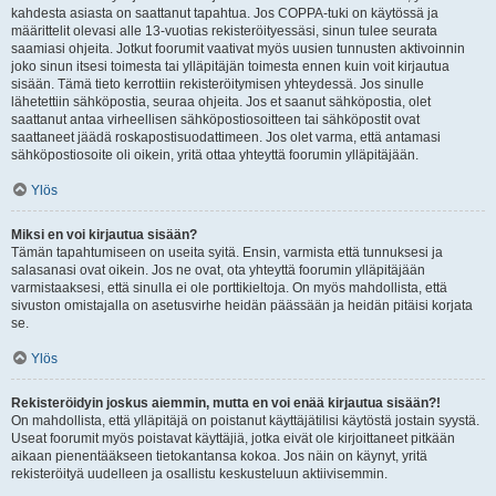
kahdesta asiasta on saattanut tapahtua. Jos COPPA-tuki on käytössä ja
määrittelit olevasi alle 13-vuotias rekisteröityessäsi, sinun tulee seurata
saamiasi ohjeita. Jotkut foorumit vaativat myös uusien tunnusten aktivoinnin
joko sinun itsesi toimesta tai ylläpitäjän toimesta ennen kuin voit kirjautua
sisään. Tämä tieto kerrottiin rekisteröitymisen yhteydessä. Jos sinulle
lähetettiin sähköpostia, seuraa ohjeita. Jos et saanut sähköpostia, olet
saattanut antaa virheellisen sähköpostiosoitteen tai sähköpostit ovat
saattaneet jäädä roskapostisuodattimeen. Jos olet varma, että antamasi
sähköpostiosoite oli oikein, yritä ottaa yhteyttä foorumin ylläpitäjään.
Ylös
Miksi en voi kirjautua sisään?
Tämän tapahtumiseen on useita syitä. Ensin, varmista että tunnuksesi ja
salasanasi ovat oikein. Jos ne ovat, ota yhteyttä foorumin ylläpitäjään
varmistaaksesi, että sinulla ei ole porttikieltoja. On myös mahdollista, että
sivuston omistajalla on asetusvirhe heidän päässään ja heidän pitäisi korjata
se.
Ylös
Rekisteröidyin joskus aiemmin, mutta en voi enää kirjautua sisään?!
On mahdollista, että ylläpitäjä on poistanut käyttäjätilisi käytöstä jostain syystä.
Useat foorumit myös poistavat käyttäjiä, jotka eivät ole kirjoittaneet pitkään
aikaan pienentääkseen tietokantansa kokoa. Jos näin on käynyt, yritä
rekisteröityä uudelleen ja osallistu keskusteluun aktiivisemmin.