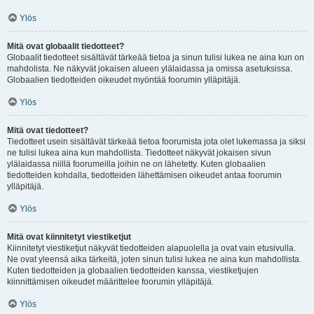
Ylös
Mitä ovat globaalit tiedotteet?
Globaalit tiedotteet sisältävät tärkeää tietoa ja sinun tulisi lukea ne aina kun on
mahdolista. Ne näkyvät jokaisen alueen ylälaidassa ja omissa asetuksissa.
Globaalien tiedotteiden oikeudet myöntää foorumin ylläpitäjä.
Ylös
Mitä ovat tiedotteet?
Tiedotteet usein sisältävät tärkeää tietoa foorumista jota olet lukemassa ja siksi
ne tulisi lukea aina kun mahdollista. Tiedotteet näkyvät jokaisen sivun
ylälaidassa niillä foorumeilla joihin ne on lähetetty. Kuten globaalien
tiedotteiden kohdalla, tiedotteiden lähettämisen oikeudet antaa foorumin
ylläpitäjä.
Ylös
Mitä ovat kiinnitetyt viestiketjut
Kiinnitetyt viestiketjut näkyvät tiedotteiden alapuolella ja ovat vain etusivulla.
Ne ovat yleensä aika tärkeitä, joten sinun tulisi lukea ne aina kun mahdollista.
Kuten tiedotteiden ja globaalien tiedotteiden kanssa, viestiketjujen
kiinnittämisen oikeudet määrittelee foorumin ylläpitäjä.
Ylös