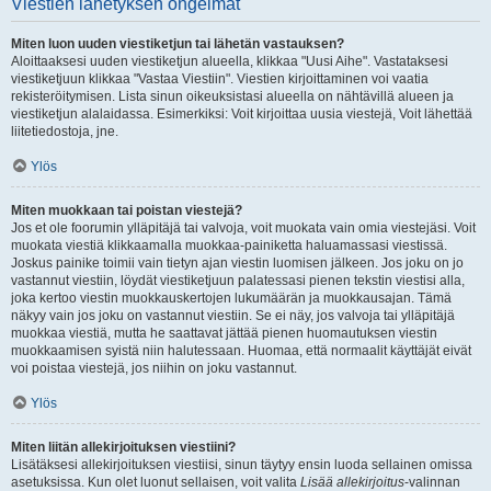
Viestien lähetyksen ongelmat
Miten luon uuden viestiketjun tai lähetän vastauksen?
Aloittaaksesi uuden viestiketjun alueella, klikkaa "Uusi Aihe". Vastataksesi
viestiketjuun klikkaa "Vastaa Viestiin". Viestien kirjoittaminen voi vaatia
rekisteröitymisen. Lista sinun oikeuksistasi alueella on nähtävillä alueen ja
viestiketjun alalaidassa. Esimerkiksi: Voit kirjoittaa uusia viestejä, Voit lähettää
liitetiedostoja, jne.
Ylös
Miten muokkaan tai poistan viestejä?
Jos et ole foorumin ylläpitäjä tai valvoja, voit muokata vain omia viestejäsi. Voit
muokata viestiä klikkaamalla muokkaa-painiketta haluamassasi viestissä.
Joskus painike toimii vain tietyn ajan viestin luomisen jälkeen. Jos joku on jo
vastannut viestiin, löydät viestiketjuun palatessasi pienen tekstin viestisi alla,
joka kertoo viestin muokkauskertojen lukumäärän ja muokkausajan. Tämä
näkyy vain jos joku on vastannut viestiin. Se ei näy, jos valvoja tai ylläpitäjä
muokkaa viestiä, mutta he saattavat jättää pienen huomautuksen viestin
muokkaamisen syistä niin halutessaan. Huomaa, että normaalit käyttäjät eivät
voi poistaa viestejä, jos niihin on joku vastannut.
Ylös
Miten liitän allekirjoituksen viestiini?
Lisätäksesi allekirjoituksen viestiisi, sinun täytyy ensin luoda sellainen omissa
asetuksissa. Kun olet luonut sellaisen, voit valita
Lisää allekirjoitus
-valinnan