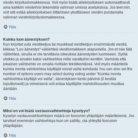
viestin kirjoituslomakkeessa. Voit myös lisätä allekirjoituksen automaattisesti
aina kaikkiin viesteihisi tekemällä valinnan omissa asetuksissa. Jos teet niin,
voit silti estää allekirjoituksen liittämisen yksittäiseen viestiin poistamalla
valinnan viestinkirjoituslomakkeessa.
Ylös
Kuinka luon äänestyksen?
Kun kirjoitat uuta viestiketjua tai muokkaat viestiketjun ensimmäistä viestiä,
klikkaa "Luo äänestys"-välilehteä viestilomakkeen alapuolella. Jos et näe tätä
välilehteä, sinulla ei ole tarvittavia oikeuksia äänestysten luomiseen. Syötä
otsikko ja ainakin kaksi vaihtoehtoa niille varattuihin kenttiin. Varmista että
jokainen vaihtoehto on omalla rivillään tekstikentässä. Voit myös määritellä
kuinka monta vaihtoehtoa käyttäjät voivat valita kohdasta You can also set the
number of options users may select during voting under “Kuinka monta
vaihtoehtoa käyttäjä voi valita”, äänestyksen kesto päivinä (0 kestää
loputtomasti) ja viimeisenä voit antaa käyttäjille mahdollisuuden muuttaa
ääntään.
Ylös
Miksi en voi lisätä vastausvaihtoehtoja kyselyyn?
Kyselyn vastausvaihtoehtojen määrä on foorumin ylläpitäjän määrittelemä. Jos
tarvitset enemmän vaihtoehtoja kuin on sallittu, ota yhteyttä foorumin
ylläpitäjään.
Ylös