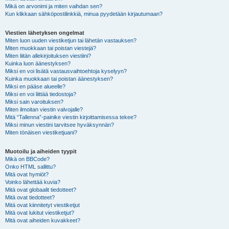
Mikä on arvonimi ja miten vaihdan sen?
Kun klikkaan sähköpostilinkkiä, minua pyydetään kirjautumaan?
Viestien lähetyksen ongelmat
Miten luon uuden viestiketjun tai lähetän vastauksen?
Miten muokkaan tai poistan viestejä?
Miten liitän allekirjoituksen viestiini?
Kuinka luon äänestyksen?
Miksi en voi lisätä vastausvaihtoehtoja kyselyyn?
Kuinka muokkaan tai poistan äänestyksen?
Miksi en pääse alueelle?
Miksi en voi liittää tiedostoja?
Miksi sain varoituksen?
Miten ilmoitan viestin valvojalle?
Mitä “Tallenna”-painike viestin kirjoittamisessa tekee?
Miksi minun viestini tarvitsee hyväksynnän?
Miten tönäisen viestiketjuani?
Muotoilu ja aiheiden tyypit
Mikä on BBCode?
Onko HTML sallittu?
Mitä ovat hymiöt?
Voinko lähettää kuvia?
Mitä ovat globaalit tiedotteet?
Mitä ovat tiedotteet?
Mitä ovat kiinnitetyt viestiketjut
Mitä ovat lukitut viestiketjut?
Mitä ovat aiheiden kuvakkeet?