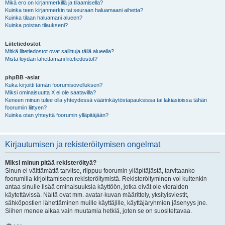
Mikä ero on kirjanmerkillä ja tilaamisella?
Kuinka teen kirjanmerkin tai seuraan haluamaani aihetta?
Kuinka tilaan haluamani alueen?
Kuinka poistan tilaukseni?
Liitetiedostot
Mitkä liitetiedostot ovat sallittuja tällä alueella?
Mistä löydän lähettämäni liitetiedostot?
phpBB -asiat
Kuka kirjoitti tämän foorumisovelluksen?
Miksi ominaisuutta X ei ole saatavilla?
Keneen minun tulee olla yhteydessä väärinkäytöstapauksissa tai lakiasioissa tähän
foorumiin liittyen?
Kuinka otan yhteyttä foorumin ylläpitäjään?
Kirjautumisen ja rekisteröitymisen ongelmat
Miksi minun pitää rekisteröityä?
Sinun ei välttämättä tarvitse, riippuu foorumin ylläpitäjästä, tarvitaanko
foorumilla kirjoittamiseen rekisteröitymistä. Rekisteröityminen voi kuitenkin
antaa sinulle lisää ominaisuuksia käyttöön, jotka eivät ole vieraiden
käytettävissä. Näitä ovat mm. avatar-kuvan määrittely, yksityisviestit,
sähköpostien lähettäminen muille käyttäjille, käyttäjäryhmien jäsenyys jne.
Siihen menee aikaa vain muutamia hetkiä, joten se on suositeltavaa.