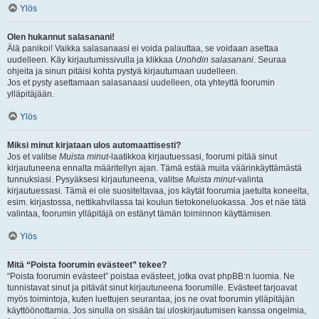
Ylös
Olen hukannut salasanani!
Älä panikoi! Vaikka salasanaasi ei voida palauttaa, se voidaan asettaa
uudelleen. Käy kirjautumissivulla ja klikkaa
Unohdin salasanani
. Seuraa
ohjeita ja sinun pitäisi kohta pystyä kirjautumaan uudelleen.
Jos et pysty asettamaan salasanaasi uudelleen, ota yhteyttä foorumin
ylläpitäjään.
Ylös
Miksi minut kirjataan ulos automaattisesti?
Jos et valitse
Muista minut
-laatikkoa kirjautuessasi, foorumi pitää sinut
kirjautuneena ennalta määritellyn ajan. Tämä estää muita väärinkäyttämästä
tunnuksiasi. Pysyäksesi kirjautuneena, valitse
Muista minut
-valinta
kirjautuessasi. Tämä ei ole suositeltavaa, jos käytät foorumia jaetulta koneelta,
esim. kirjastossa, nettikahvilassa tai koulun tietokoneluokassa. Jos et näe tätä
valintaa, foorumin ylläpitäjä on estänyt tämän toiminnon käyttämisen.
Ylös
Mitä “Poista foorumin evästeet” tekee?
“Poista foorumin evästeet” poistaa evästeet, jotka ovat phpBB:n luomia. Ne
tunnistavat sinut ja pitävät sinut kirjautuneena foorumille. Evästeet tarjoavat
myös toimintoja, kuten luettujen seurantaa, jos ne ovat foorumin ylläpitäjän
käyttöönottamia. Jos sinulla on sisään tai uloskirjautumisen kanssa ongelmia,