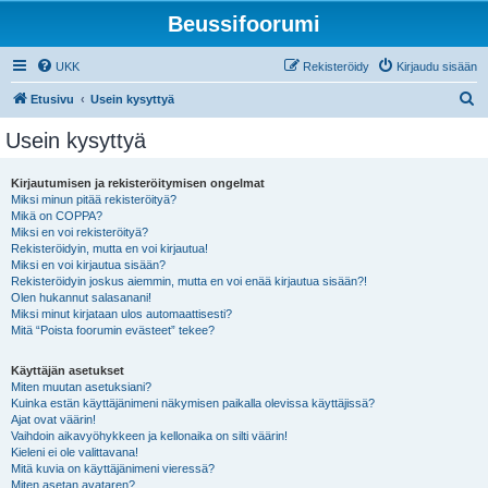
Beussifoorumi
UKK
Rekisteröidy
Kirjaudu sisään
E
Etusivu
Usein kysyttyä
t
Usein kysyttyä
s
i
Kirjautumisen ja rekisteröitymisen ongelmat
Miksi minun pitää rekisteröityä?
Mikä on COPPA?
Miksi en voi rekisteröityä?
Rekisteröidyin, mutta en voi kirjautua!
Miksi en voi kirjautua sisään?
Rekisteröidyin joskus aiemmin, mutta en voi enää kirjautua sisään?!
Olen hukannut salasanani!
Miksi minut kirjataan ulos automaattisesti?
Mitä “Poista foorumin evästeet” tekee?
Käyttäjän asetukset
Miten muutan asetuksiani?
Kuinka estän käyttäjänimeni näkymisen paikalla olevissa käyttäjissä?
Ajat ovat väärin!
Vaihdoin aikavyöhykkeen ja kellonaika on silti väärin!
Kieleni ei ole valittavana!
Mitä kuvia on käyttäjänimeni vieressä?
Miten asetan avataren?