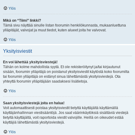
Ylös
Mikä on “Tiimi” linkki?
Tämä sivu näyttää sinulle listan foorumin henkilökunnasta, mukaanluettuna
ylläpitäjät, valvojat ja muut tiedot, kuten alueet joita he valvovat.
Ylös
Yksityisviestit
En voi lähettää yksityisviestejä!
Tähän on kolme mahdollista syytä. Et ole rekisteröitynyt ja/tai kirjautunut
sisään, foorumin ylläpitäjä on poistanut yksityisviestit käytöstä koko foorumilta
tai foorumin ylläpitäjä on estänyt sinua lähettämästä yksityisviestejä. Ota
yhteyttä foorumin ylläpitäjään saadaksesi lisätietoja.
Ylös
Saan yksityisviestejä joita en halua!
Voit automaattisesti poistaa yksityisviestit tietyltä käyttäjältä käyttämällä
käyttäjänhallinnan viestisääntöjä. Jos saat väärinkäytöksiä sisältäviä viestejä
tietyltä käyttäjältä, voit raportoida viestit valvojille. Heillä on oikeudet estää
käyttäjiä lähettämästä yksityisviestejä.
Ylös