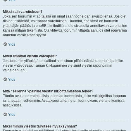
Ylös
Miksi sain varoituksen?
Jokaisen foorumin ylläpitäjällä on omat säännöt heidän sivustollensa. Jos olet
rikkonut sääntöä, voit saada varoituksen. Huomioi, että tämä on foorumin
ylläpitäjän päätös ja phpBB Limitedillä ei ole sivustolla annettavien varoitusten
kanssa mitään tekemistä. Ota yhteyttä foorumin ylläpitäjään, jos olet epävarma
annetun varoituksen syystä.
Ylös
Miten ilmoitan viestin valvojalle?
Jos foorumin ylläpitäjä on sallinut sen, sinun pitäisi nähdä raportointipainike
viestin yhteydessä. Tämän klikkaaminen vie sinut viestin raportoinnin
vaiheiden läpi.
Ylös
Mitä “Tallenna”-painike viestin kirjoittamisessa tekee?
Tämän avulla on mahdollista tallentaa luonnoksia, jotka voit kirjoittaa loppuun
ja lähettää myöhemmin. Avataksesi tallennetun luonnoksen, vieraile komissa
asetuksissa.
Ylös
Miksi minun viestini tarvitsee hyväksynnän?