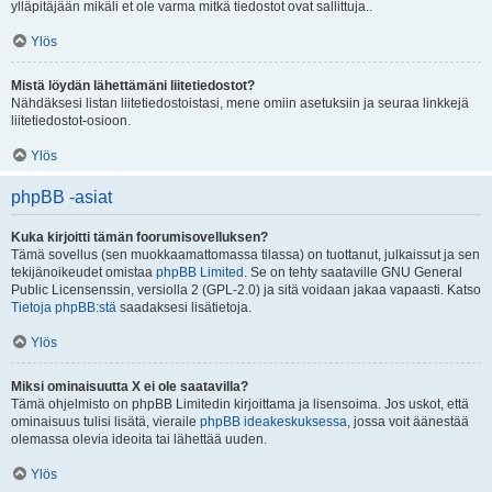
ylläpitäjään mikäli et ole varma mitkä tiedostot ovat sallittuja..
Ylös
Mistä löydän lähettämäni liitetiedostot?
Nähdäksesi listan liitetiedostoistasi, mene omiin asetuksiin ja seuraa linkkejä
liitetiedostot-osioon.
Ylös
phpBB -asiat
Kuka kirjoitti tämän foorumisovelluksen?
Tämä sovellus (sen muokkaamattomassa tilassa) on tuottanut, julkaissut ja sen
tekijänoikeudet omistaa
phpBB Limited
. Se on tehty saataville GNU General
Public Licensenssin, versiolla 2 (GPL-2.0) ja sitä voidaan jakaa vapaasti. Katso
Tietoja phpBB:stä
saadaksesi lisätietoja.
Ylös
Miksi ominaisuutta X ei ole saatavilla?
Tämä ohjelmisto on phpBB Limitedin kirjoittama ja lisensoima. Jos uskot, että
ominaisuus tulisi lisätä, vieraile
phpBB ideakeskuksessa
, jossa voit äänestää
olemassa olevia ideoita tai lähettää uuden.
Ylös