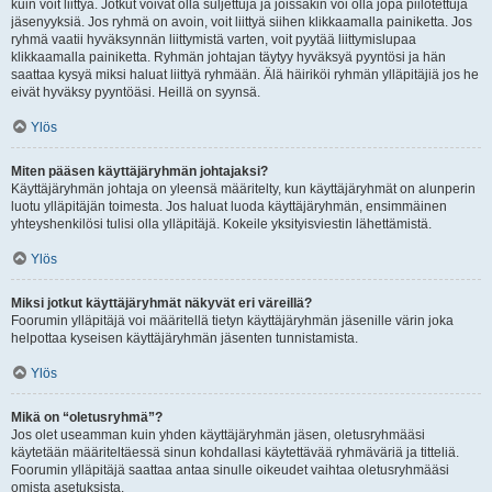
kuin voit liittyä. Jotkut voivat olla suljettuja ja joissakin voi olla jopa piilotettuja
jäsenyyksiä. Jos ryhmä on avoin, voit liittyä siihen klikkaamalla painiketta. Jos
ryhmä vaatii hyväksynnän liittymistä varten, voit pyytää liittymislupaa
klikkaamalla painiketta. Ryhmän johtajan täytyy hyväksyä pyyntösi ja hän
saattaa kysyä miksi haluat liittyä ryhmään. Älä häiriköi ryhmän ylläpitäjiä jos he
eivät hyväksy pyyntöäsi. Heillä on syynsä.
Ylös
Miten pääsen käyttäjäryhmän johtajaksi?
Käyttäjäryhmän johtaja on yleensä määritelty, kun käyttäjäryhmät on alunperin
luotu ylläpitäjän toimesta. Jos haluat luoda käyttäjäryhmän, ensimmäinen
yhteyshenkilösi tulisi olla ylläpitäjä. Kokeile yksityisviestin lähettämistä.
Ylös
Miksi jotkut käyttäjäryhmät näkyvät eri väreillä?
Foorumin ylläpitäjä voi määritellä tietyn käyttäjäryhmän jäsenille värin joka
helpottaa kyseisen käyttäjäryhmän jäsenten tunnistamista.
Ylös
Mikä on “oletusryhmä”?
Jos olet useamman kuin yhden käyttäjäryhmän jäsen, oletusryhmääsi
käytetään määriteltäessä sinun kohdallasi käytettävää ryhmäväriä ja titteliä.
Foorumin ylläpitäjä saattaa antaa sinulle oikeudet vaihtaa oletusryhmääsi
omista asetuksista.