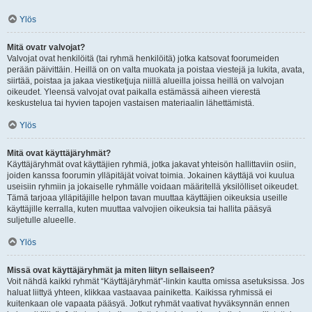
Ylös
Mitä ovatr valvojat?
Valvojat ovat henkilöitä (tai ryhmä henkilöitä) jotka katsovat foorumeiden
perään päivittäin. Heillä on on valta muokata ja poistaa viestejä ja lukita, avata,
siirtää, poistaa ja jakaa viestiketjuja niillä alueilla joissa heillä on valvojan
oikeudet. Yleensä valvojat ovat paikalla estämässä aiheen vierestä
keskustelua tai hyvien tapojen vastaisen materiaalin lähettämistä.
Ylös
Mitä ovat käyttäjäryhmät?
Käyttäjäryhmät ovat käyttäjien ryhmiä, jotka jakavat yhteisön hallittaviin osiin,
joiden kanssa foorumin ylläpitäjät voivat toimia. Jokainen käyttäjä voi kuulua
useisiin ryhmiin ja jokaiselle ryhmälle voidaan määritellä yksilölliset oikeudet.
Tämä tarjoaa ylläpitäjille helpon tavan muuttaa käyttäjien oikeuksia useille
käyttäjille kerralla, kuten muuttaa valvojien oikeuksia tai hallita pääsyä
suljetulle alueelle.
Ylös
Missä ovat käyttäjäryhmät ja miten liityn sellaiseen?
Voit nähdä kaikki ryhmät “Käyttäjäryhmät”-linkin kautta omissa asetuksissa. Jos
haluat liittyä yhteen, klikkaa vastaavaa painiketta. Kaikissa ryhmissä ei
kuitenkaan ole vapaata pääsyä. Jotkut ryhmät vaativat hyväksynnän ennen