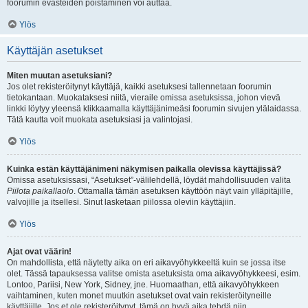
foorumin evästeiden poistaminen voi auttaa.
Ylös
Käyttäjän asetukset
Miten muutan asetuksiani?
Jos olet rekisteröitynyt käyttäjä, kaikki asetuksesi tallennetaan foorumin
tietokantaan. Muokataksesi niitä, vieraile omissa asetuksissa, johon vievä
linkki löytyy yleensä klikkaamalla käyttäjänimeäsi foorumin sivujen ylälaidassa.
Tätä kautta voit muokata asetuksiasi ja valintojasi.
Ylös
Kuinka estän käyttäjänimeni näkymisen paikalla olevissa käyttäjissä?
Omissa asetuksissasi, “Asetukset”-välilehdellä, löydät mahdollisuuden valita
Piilota paikallaolo
. Ottamalla tämän asetuksen käyttöön näyt vain ylläpitäjille,
valvojille ja itsellesi. Sinut lasketaan piilossa oleviin käyttäjiin.
Ylös
Ajat ovat väärin!
On mahdollista, että näytetty aika on eri aikavyöhykkeeltä kuin se jossa itse
olet. Tässä tapauksessa valitse omista asetuksista oma aikavyöhykkeesi, esim.
Lontoo, Pariisi, New York, Sidney, jne. Huomaathan, että aikavyöhykkeen
vaihtaminen, kuten monet muutkin asetukset ovat vain rekisteröityneille
käyttäjille. Jos et ole rekisteröitynyt, tämä on hyvä aika tehdä niin.