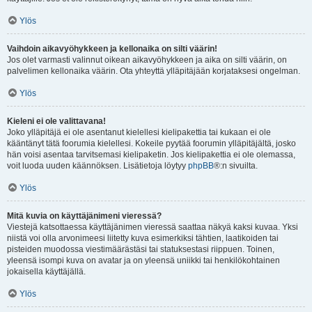
Ylös
Vaihdoin aikavyöhykkeen ja kellonaika on silti väärin!
Jos olet varmasti valinnut oikean aikavyöhykkeen ja aika on silti väärin, on
palvelimen kellonaika väärin. Ota yhteyttä ylläpitäjään korjataksesi ongelman.
Ylös
Kieleni ei ole valittavana!
Joko ylläpitäjä ei ole asentanut kielellesi kielipakettia tai kukaan ei ole
kääntänyt tätä foorumia kielellesi. Kokeile pyytää foorumin ylläpitäjältä, josko
hän voisi asentaa tarvitsemasi kielipaketin. Jos kielipakettia ei ole olemassa,
voit luoda uuden käännöksen. Lisätietoja löytyy
phpBB
®:n sivuilta.
Ylös
Mitä kuvia on käyttäjänimeni vieressä?
Viestejä katsottaessa käyttäjänimen vieressä saattaa näkyä kaksi kuvaa. Yksi
niistä voi olla arvonimeesi liitetty kuva esimerkiksi tähtien, laatikoiden tai
pisteiden muodossa viestimäärästäsi tai statuksestasi riippuen. Toinen,
yleensä isompi kuva on avatar ja on yleensä uniikki tai henkilökohtainen
jokaisella käyttäjällä.
Ylös