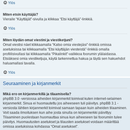
Ylös
Miten etsin käyttäjiä?
Vieraile “Käyttäjät”-sivulla ja klikkaa “Etsi käyttäjä”-linkkiä.
Ylös
Miten löydän omat viestini ja viestiketjuni?
Omat viestisi näet klikkaamalla “Katso omia viestejäsi”-linkkiä omissa
asetuksissa tai klikkaamalla “Etsi käyttäjän viesteistä”-linkkiä omalla
profiilisivullasi tai klikkaamalla “Pikalinkit”-valikkoa foorumin ylälaidassa.
Etsiäksesi omia viestiketjuja, käytä tarkennettua hakua ja täytä sen hakuehdot
haluamallasi tavalla.
Ylös
Seuraaminen ja kirjanmerkit
Mikä ero on kirjanmerkillä ja tilaamisella?
phpBB 3.0 -versiossa aiheiden kirjanmerkit toimivat kuten internet-selaimen
kirjanmerkit. Sinua ei huomautettu jos aiheeseen tuli päivitys. phpBB 3.1 -
versiosta lähtien kirjanmerkit toimivat samaan tapaan kuin aiheiden tilaaminen.
Voit saada ilmoituksen kun aihe josta sinulla on kirjanmerkki päivittyy.
Tilaaminen puolestaan huomauttaa sinua kun aiheeseen tai foorumiin tulee
päivitys. Huomautusten asetukset ja tilausten asetukset voidaan määrittää
omissa asetuksissa kohdassa “Omat asetukset”.