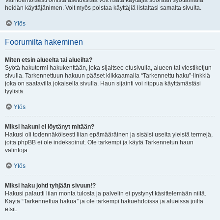
Vaihtoehtoisesti omista asetuksista voit lisätä käyttäjiä suoraan syöttämällä
heidän käyttäjänimen. Voit myös poistaa käyttäjiä listaltasi samalta sivulta.
Ylös
Foorumilta hakeminen
Miten etsin alueelta tai alueilta?
Syötä hakutermi hakukenttään, joka sijaitsee etusivulla, alueen tai viestiketjun
sivulla. Tarkennettuun hakuun pääset klikkaamalla “Tarkennettu haku”-linkkiä
joka on saatavilla jokaisella sivulla. Haun sijainti voi riippua käyttämästäsi
tyylistä.
Ylös
Miksi hakuni ei löytänyt mitään?
Hakusi oli todennäköisesti liian epämääräinen ja sisälsi useita yleisiä termejä,
joita phpBB ei ole indeksoinut. Ole tarkempi ja käytä Tarkennetun haun
valintoja.
Ylös
Miksi haku johti tyhjään sivuun!?
Hakusi palautti liian monta tulosta ja palvelin ei pystynyt käsittelemään niitä.
Käytä “Tarkennettua hakua” ja ole tarkempi hakuehdoissa ja alueissa joilta
etsit.