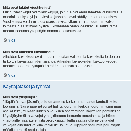
Mitä ovat lukitut viestiketjut?
Lukitut viestiketjut ovat viestiketjuja, joihin ei voi enää lähettää vastauksia ja
mahdolliset kyselyt joita viestiketjussa oli, ovat päättyneet automaattisesti.
Viestiketjuja voidaan lukita useista syistä ylläpitäjän tai foorumin valvojan
toimesta. Saatat myös pystyä lukitsemaan oman viestiketjusi, mutta tämä
riippuu foorumin ylläpitäjän antamista oikeuksista.
Ylös
Mitä ovat aiheiden kuvakkeet?
Aiheiden kuvakkeet ovat aiheen aloittajan valitsemia kuvakkeita joiden on
tarkoitus kuvastaa niiden sisältöä. Aiheiden kuvakkeiden käyttöoikeudet
riippuvat foorumin ylläpitäjän määrittelemistä oikeuksista.
Ylös
Käyttäjätasot ja ryhmät
Mitä ovat ylläpitäjät?
Ylläpitäjät ovat jäseniä joille on annettu korkeimman tason kontrolli koko
foorumiin. Nämä jäsenet voivat hallita foorumin kaikkia foorumin toiminnan
osa-alueita, mukaan lukien oikeuksien asettaminen, käyttäjien porttikiellot,
käyttäjäryhmät ja valvojat yms., riippuen foorumin perustajasta ja hänen
ylläpitäjille määrittelemistä oikeuksista. Heillä saattaa olla myös täydet
valvojan oikeudet kaikilla keskustelualueilla, riippuen foorumin perustajan
määrittelemistä asetuksista.