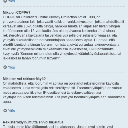
Ylös
Mikä on COPPA?
COPPA, tai Children’s Online Privacy Protection Act of 1998, on
yhdysvaltalainen laki, joka vaatii kaikkien verkkosivustojen, jotka mahdollisesti
keräävät alle 13-vuotiailta tietoja, hankkia huoltajan kirjallisen luvan tietojen
keräämiseen alle 13-vuotiaalta. Jos olet epävarma koskeeko tämä sinua
rekisteröityvänä käyttäjänä tai verkkosivua jolle olet rekisteröitymässä, ota
yhteyttä oikeudelliseen neuvonantajaan saadaksesi apua. Huomaa, että
phpBB Limited ja tämän foorumin omistajat eivät voi antaa lakineuvontaa ja
eivät ole yhteyshenkilöitä minkäänlaisissa lakiasioissa, lukuunottamatta
kysymystä “Keneen minun tulee olla yhteydessä väärinkäytöstapauksissa tai
lakiasioissa tähän foorumiin liittyen?”.
Ylös
Miksi en voi rekisteröityä?
On mahdollista, että foorumin ylläpitäjä on poistanut rekisteröinnin käytöstä
estääkseen uusia vierailijoita rekisteröitymästä. Foorumin ylläpitäjä on voinut
myös asettaa porttikiellon IP-osoitteellesi tai estänyt valitsemasi
käyttäjätunnuksen rekisteröinnin. Ota yhteyttä foorumin ylläpitäjään saadaksesi
apua.
Ylös
Rekisteröidyin, mutta en voi kirjautua!
Tarkista ensin käyttäjätunnuksesi ja salasanasi. Jos ne ovat oikein, yksi