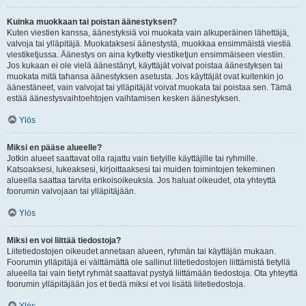
Kuinka muokkaan tai poistan äänestyksen?
Kuten viestien kanssa, äänestyksiä voi muokata vain alkuperäinen lähettäjä,
valvoja tai ylläpitäjä. Muokataksesi äänestystä, muokkaa ensimmäistä viestiä
viestiketjussa. Äänestys on aina kytketty viestiketjun ensimmäiseen viestiin.
Jos kukaan ei ole vielä äänestänyt, käyttäjät voivat poistaa äänestyksen tai
muokata mitä tahansa äänestyksen asetusta. Jos käyttäjät ovat kuitenkin jo
äänestäneet, vain valvojat tai ylläpitäjät voivat muokata tai poistaa sen. Tämä
estää äänestysvaihtoehtojen vaihtamisen kesken äänestyksen.
Ylös
Miksi en pääse alueelle?
Jotkin alueet saattavat olla rajattu vain tietyille käyttäjille tai ryhmille.
Katsoaksesi, lukeaksesi, kirjoittaaksesi tai muiden toimintojen tekeminen
alueella saattaa tarvita erikoisoikeuksia. Jos haluat oikeudet, ota yhteyttä
foorumin valvojaan tai ylläpitäjään.
Ylös
Miksi en voi liittää tiedostoja?
Liitetiedostojen oikeudet annetaan alueen, ryhmän tai käyttäjän mukaan.
Foorumin ylläpitäjä ei välttämättä ole sallinut liitetiedostojen liittämistä tietyllä
alueella tai vain tietyt ryhmät saattavat pystyä liittämään tiedostoja. Ota yhteyttä
foorumin ylläpitäjään jos et tiedä miksi et voi lisätä liitetiedostoja.