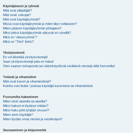
Käyttäjätasot ja ryhmät
Mitä ovat ylläpitäjät?
Mitä ovatr valvojat?
Mitä ovat käyttäjäryhmät?
Missä ovat käyttäjäryhmät ja miten liityn sellaiseen?
Miten pääsen käyttäjäryhmän johtajaksi?
Miksi jotkut käyttäjäryhmät näkyvät eri väreillä?
Mikä on “oletusryhmä”?
Mikä on “Tiimi” linkki?
Yksityisviestit
En voi lähettää yksityisviestejä!
Saan yksityisviestejä joita en halua!
Olen saanut roskapostia tai väärinkäytöksiä sisältäviä viestejä tältä foorumilta!
Ystävät ja vihamiehet
Mitä ovat kaveri ja vihamieslistat?
Kuinka voin lisätä / poistaa käyttäjiä kavereista tai vihamiehistä
Foorumilta hakeminen
Miten etsin alueelta tai alueilta?
Miksi hakuni ei löytänyt mitään?
Miksi haku johti tyhjään sivuun!?
Miten etsin käyttäjiä?
Miten löydän omat viestini ja viestiketjuni?
Seuraaminen ja kirjanmerkit