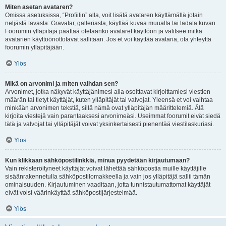
Miten asetan avataren?
Omissa asetuksissa, “Profiilin” alla, voit lisätä avataren käyttämällä jotain
neljästä tavasta: Gravatar, galleriasta, käyttää kuvaa muualta tai ladata kuvan.
Foorumin ylläpitäjä päättää otetaanko avataret käyttöön ja valitsee mitkä
avatarien käyttöönottotavat sallitaan. Jos et voi käyttää avataria, ota yhteyttä
foorumin ylläpitäjään.
Ylös
Mikä on arvonimi ja miten vaihdan sen?
Arvonimet, jotka näkyvät käyttäjänimesi alla osoittavat kirjoittamiesi viestien
määrän tai tietyt käyttäjät, kuten ylläpitäjät tai valvojat. Yleensä et voi vaihtaa
minkään arvonimen tekstiä, sillä nämä ovat ylläpitäjän määrittelemiä. Älä
kirjoita viestejä vain parantaaksesi arvonimeäsi. Useimmat foorumit eivät siedä
tätä ja valvojat tai ylläpitäjät voivat yksinkertaisesti pienentää viestilaskuriasi.
Ylös
Kun klikkaan sähköpostilinkkiä, minua pyydetään kirjautumaan?
Vain rekisteröityneet käyttäjät voivat lähettää sähköpostia muille käyttäjille
sisäänrakennetulla sähköpostilomakkeella ja vain jos ylläpitäjä sallii tämän
ominaisuuden. Kirjautuminen vaaditaan, jotta tunnistautumattomat käyttäjät
eivät voisi väärinkäyttää sähköpostijärjestelmää.
Ylös