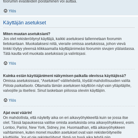
foorumin evästeiden poistaminen voi auttaa.
Ylös
Käyttäjän asetukset
Miten muutan asetuksiani?
Jos olet rekisteröitynyt käyttäjä, kaikki asetuksesi tallennetaan foorumin
tietokantaan. Muokataksesi niitä, vieraile omissa asetuksissa, johon vievä
linkki löytyy yleensä klikkaamalla käyttäjänimeäsi foorumin sivujen ylälaidassa.
Tätä kautta voit muokata asetuksiasi ja valintojasi.
Ylös
Kuinka estän käyttäjänimeni näkymisen paikalla olevissa käyttäjissä?
Omissa asetuksissasi, “Asetukset”-välilehdellä, löydät mahdollisuuden valita
Piilota paikallaolo
. Ottamalla tämän asetuksen käyttöön näyt vain ylläpitäjille,
valvojille ja itsellesi. Sinut lasketaan piilossa oleviin käyttäjiin.
Ylös
Ajat ovat väärin!
On mahdollista, että näytetty aika on eri aikavyöhykkeeltä kuin se jossa itse
olet. Tässä tapauksessa valitse omista asetuksista oma aikavyöhykkeesi, esim.
Lontoo, Pariisi, New York, Sidney, jne. Huomaathan, että aikavyöhykkeen
vaihtaminen, kuten monet muutkin asetukset ovat vain rekisteröityneille
käyttäjille. Jos et ole rekisteröitynyt, tämä on hyvä aika tehdä niin.