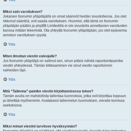
Ylös
Miksi sain varoituksen?
Jokaisen foorumin ylläpitäjällä on omat säännöt heidän sivustollensa. Jos olet
rikkonut sääntöä, voit saada varoituksen. Huomioi, että tämä on foorumin
ylläpitäjän päätös ja phpBB Limitedillä ei ole sivustolla annettavien varoitusten
kanssa mitään tekemistä. Ota yhteyttä foorumin ylläpitäjään, jos olet epävarma
annetun varoituksen syystä.
Ylös
Miten ilmoitan viestin valvojalle?
Jos foorumin ylläpitäjä on sallinut sen, sinun pitäisi nähdä raportointipainike
viestin yhteydessä. Tämän klikkaaminen vie sinut viestin raportoinnin
vaiheiden läpi.
Ylös
Mitä “Tallenna”-painike viestin kirjoittamisessa tekee?
Tämän avulla on mahdollista tallentaa luonnoksia, jotka voit kirjoittaa loppuun
ja lähettää myöhemmin. Avataksesi tallennetun luonnoksen, vieraile komissa
asetuksissa.
Ylös
Miksi minun viestini tarvitsee hyväksynnän?