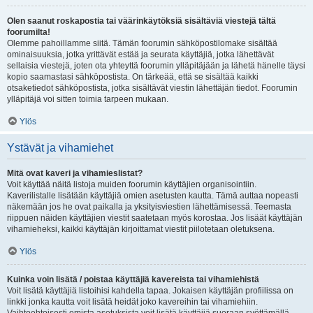
Olen saanut roskapostia tai väärinkäytöksiä sisältäviä viestejä tältä
foorumilta!
Olemme pahoillamme siitä. Tämän foorumin sähköpostilomake sisältää
ominaisuuksia, jotka yrittävät estää ja seurata käyttäjiä, jotka lähettävät
sellaisia viestejä, joten ota yhteyttä foorumin ylläpitäjään ja lähetä hänelle täysi
kopio saamastasi sähköpostista. On tärkeää, että se sisältää kaikki
otsaketiedot sähköpostista, jotka sisältävät viestin lähettäjän tiedot. Foorumin
ylläpitäjä voi sitten toimia tarpeen mukaan.
Ylös
Ystävät ja vihamiehet
Mitä ovat kaveri ja vihamieslistat?
Voit käyttää näitä listoja muiden foorumin käyttäjien organisointiin.
Kaverilistalle lisätään käyttäjiä omien asetusten kautta. Tämä auttaa nopeasti
näkemään jos he ovat paikalla ja yksityisviestien lähettämisessä. Teemasta
riippuen näiden käyttäjien viestit saatetaan myös korostaa. Jos lisäät käyttäjän
vihamieheksi, kaikki käyttäjän kirjoittamat viestit piilotetaan oletuksena.
Ylös
Kuinka voin lisätä / poistaa käyttäjiä kavereista tai vihamiehistä
Voit lisätä käyttäjiä listoihisi kahdella tapaa. Jokaisen käyttäjän profiilissa on
linkki jonka kautta voit lisätä heidät joko kavereihin tai vihamiehiin.