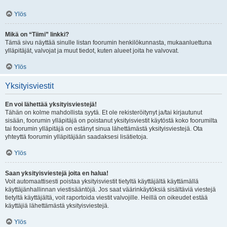
Ylös
Mikä on “Tiimi” linkki?
Tämä sivu näyttää sinulle listan foorumin henkilökunnasta, mukaanluettuna
ylläpitäjät, valvojat ja muut tiedot, kuten alueet joita he valvovat.
Ylös
Yksityisviestit
En voi lähettää yksityisviestejä!
Tähän on kolme mahdollista syytä. Et ole rekisteröitynyt ja/tai kirjautunut
sisään, foorumin ylläpitäjä on poistanut yksityisviestit käytöstä koko foorumilta
tai foorumin ylläpitäjä on estänyt sinua lähettämästä yksityisviestejä. Ota
yhteyttä foorumin ylläpitäjään saadaksesi lisätietoja.
Ylös
Saan yksityisviestejä joita en halua!
Voit automaattisesti poistaa yksityisviestit tietyltä käyttäjältä käyttämällä
käyttäjänhallinnan viestisääntöjä. Jos saat väärinkäytöksiä sisältäviä viestejä
tietyltä käyttäjältä, voit raportoida viestit valvojille. Heillä on oikeudet estää
käyttäjiä lähettämästä yksityisviestejä.
Ylös