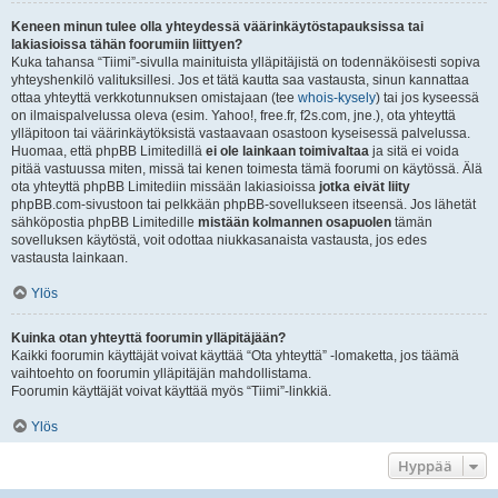
Keneen minun tulee olla yhteydessä väärinkäytöstapauksissa tai
lakiasioissa tähän foorumiin liittyen?
Kuka tahansa “Tiimi”-sivulla mainituista ylläpitäjistä on todennäköisesti sopiva
yhteyshenkilö valituksillesi. Jos et tätä kautta saa vastausta, sinun kannattaa
ottaa yhteyttä verkkotunnuksen omistajaan (tee
whois-kysely
) tai jos kyseessä
on ilmaispalvelussa oleva (esim. Yahoo!, free.fr, f2s.com, jne.), ota yhteyttä
ylläpitoon tai väärinkäytöksistä vastaavaan osastoon kyseisessä palvelussa.
Huomaa, että phpBB Limitedillä
ei ole lainkaan toimivaltaa
ja sitä ei voida
pitää vastuussa miten, missä tai kenen toimesta tämä foorumi on käytössä. Älä
ota yhteyttä phpBB Limitediin missään lakiasioissa
jotka eivät liity
phpBB.com-sivustoon tai pelkkään phpBB-sovellukseen itseensä. Jos lähetät
sähköpostia phpBB Limitedille
mistään kolmannen osapuolen
tämän
sovelluksen käytöstä, voit odottaa niukkasanaista vastausta, jos edes
vastausta lainkaan.
Ylös
Kuinka otan yhteyttä foorumin ylläpitäjään?
Kaikki foorumin käyttäjät voivat käyttää “Ota yhteyttä” -lomaketta, jos täämä
vaihtoehto on foorumin ylläpitäjän mahdollistama.
Foorumin käyttäjät voivat käyttää myös “Tiimi”-linkkiä.
Ylös
Hyppää