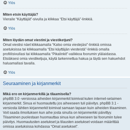
Ylös
Miten etsin käyttäjiä?
Vieraile “Käyttäjät”-sivulla ja klikkaa “Etsi käyttäjä”-linkkiä.
Ylös
Miten löydän omat viestini ja viestiketjuni?
Omat viestisi näet klikkaamalla “Katso omia viestejäsi”-linkkiä omissa
asetuksissa tai klikkaamalla “Etsi käyttäjän viesteistä”-linkkiä omalla
profiilisivullasi tai klikkaamalla “Pikalinkit”-valikkoa foorumin ylälaidassa.
Etsiäksesi omia viestiketjuja, käytä tarkennettua hakua ja täytä sen hakuehdot
haluamallasi tavalla.
Ylös
Seuraaminen ja kirjanmerkit
Mikä ero on kirjanmerkillä ja tilaamisella?
phpBB 3.0 -versiossa aiheiden kirjanmerkit toimivat kuten internet-selaimen
kirjanmerkit. Sinua ei huomautettu jos aiheeseen tuli päivitys. phpBB 3.1 -
versiosta lähtien kirjanmerkit toimivat samaan tapaan kuin aiheiden tilaaminen.
Voit saada ilmoituksen kun aihe josta sinulla on kirjanmerkki päivittyy.
Tilaaminen puolestaan huomauttaa sinua kun aiheeseen tai foorumiin tulee
päivitys. Huomautusten asetukset ja tilausten asetukset voidaan määrittää
omissa asetuksissa kohdassa “Omat asetukset”.