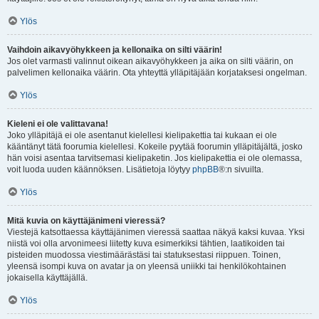
Ylös
Vaihdoin aikavyöhykkeen ja kellonaika on silti väärin!
Jos olet varmasti valinnut oikean aikavyöhykkeen ja aika on silti väärin, on
palvelimen kellonaika väärin. Ota yhteyttä ylläpitäjään korjataksesi ongelman.
Ylös
Kieleni ei ole valittavana!
Joko ylläpitäjä ei ole asentanut kielellesi kielipakettia tai kukaan ei ole
kääntänyt tätä foorumia kielellesi. Kokeile pyytää foorumin ylläpitäjältä, josko
hän voisi asentaa tarvitsemasi kielipaketin. Jos kielipakettia ei ole olemassa,
voit luoda uuden käännöksen. Lisätietoja löytyy
phpBB
®:n sivuilta.
Ylös
Mitä kuvia on käyttäjänimeni vieressä?
Viestejä katsottaessa käyttäjänimen vieressä saattaa näkyä kaksi kuvaa. Yksi
niistä voi olla arvonimeesi liitetty kuva esimerkiksi tähtien, laatikoiden tai
pisteiden muodossa viestimäärästäsi tai statuksestasi riippuen. Toinen,
yleensä isompi kuva on avatar ja on yleensä uniikki tai henkilökohtainen
jokaisella käyttäjällä.
Ylös