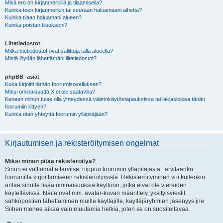
Mikä ero on kirjanmerkillä ja tilaamisella?
Kuinka teen kirjanmerkin tai seuraan haluamaani aihetta?
Kuinka tilaan haluamani alueen?
Kuinka poistan tilaukseni?
Liitetiedostot
Mitkä liitetiedostot ovat sallittuja tällä alueella?
Mistä löydän lähettämäni liitetiedostot?
phpBB -asiat
Kuka kirjoitti tämän foorumisovelluksen?
Miksi ominaisuutta X ei ole saatavilla?
Keneen minun tulee olla yhteydessä väärinkäytöstapauksissa tai lakiasioissa tähän
foorumiin liittyen?
Kuinka otan yhteyttä foorumin ylläpitäjään?
Kirjautumisen ja rekisteröitymisen ongelmat
Miksi minun pitää rekisteröityä?
Sinun ei välttämättä tarvitse, riippuu foorumin ylläpitäjästä, tarvitaanko
foorumilla kirjoittamiseen rekisteröitymistä. Rekisteröityminen voi kuitenkin
antaa sinulle lisää ominaisuuksia käyttöön, jotka eivät ole vieraiden
käytettävissä. Näitä ovat mm. avatar-kuvan määrittely, yksityisviestit,
sähköpostien lähettäminen muille käyttäjille, käyttäjäryhmien jäsenyys jne.
Siihen menee aikaa vain muutamia hetkiä, joten se on suositeltavaa.