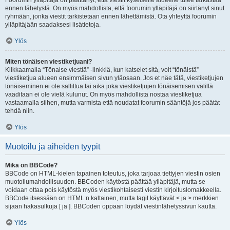
Foorumin ylläpitäjä on päättänyt, että viestit kyseiselle alueelle tulee tarkastaa
ennen lähetystä. On myös mahdollista, että foorumin ylläpitäjä on siirtänyt sinut
ryhmään, jonka viestit tarkistetaan ennen lähettämistä. Ota yhteyttä foorumin
ylläpitäjään saadaksesi lisätietoja.
Ylös
Miten tönäisen viestiketjuani?
Klikkaamalla “Tönaise viestiä” -linkkiä, kun katselet sitä, voit “tönäistä”
viestiketjua alueen ensimmäisen sivun yläosaan. Jos et näe tätä, viestiketjujen
tönäiseminen ei ole sallittua tai aika joka viestiketjujen tönäisemisen välillä
vaaditaan ei ole vielä kulunut. On myös mahdollista nostaa viestiketjua
vastaamalla siihen, mutta varmista että noudatat foorumin sääntöjä jos päätät
tehdä niin.
Ylös
Muotoilu ja aiheiden tyypit
Mikä on BBCode?
BBCode on HTML-kielen tapainen toteutus, joka tarjoaa tiettyjen viestin osien
muotoilumahdollisuuden. BBCoden käytöstä päättää ylläpitäjä, mutta se
voidaan ottaa pois käytöstä myös viestikohtaisesti viestin kirjoituslomakkeella.
BBCode itsessään on HTML:n kaltainen, mutta tagit käyttävät < ja > merkkien
sijaan hakasulkuja [ ja ]. BBCoden oppaan löydät viestinlähetyssivun kautta.
Ylös