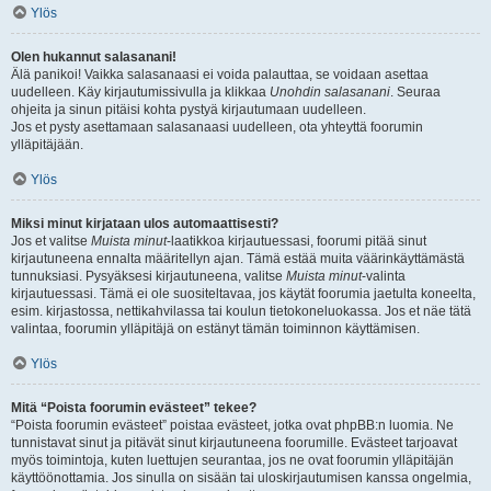
Ylös
Olen hukannut salasanani!
Älä panikoi! Vaikka salasanaasi ei voida palauttaa, se voidaan asettaa
uudelleen. Käy kirjautumissivulla ja klikkaa
Unohdin salasanani
. Seuraa
ohjeita ja sinun pitäisi kohta pystyä kirjautumaan uudelleen.
Jos et pysty asettamaan salasanaasi uudelleen, ota yhteyttä foorumin
ylläpitäjään.
Ylös
Miksi minut kirjataan ulos automaattisesti?
Jos et valitse
Muista minut
-laatikkoa kirjautuessasi, foorumi pitää sinut
kirjautuneena ennalta määritellyn ajan. Tämä estää muita väärinkäyttämästä
tunnuksiasi. Pysyäksesi kirjautuneena, valitse
Muista minut
-valinta
kirjautuessasi. Tämä ei ole suositeltavaa, jos käytät foorumia jaetulta koneelta,
esim. kirjastossa, nettikahvilassa tai koulun tietokoneluokassa. Jos et näe tätä
valintaa, foorumin ylläpitäjä on estänyt tämän toiminnon käyttämisen.
Ylös
Mitä “Poista foorumin evästeet” tekee?
“Poista foorumin evästeet” poistaa evästeet, jotka ovat phpBB:n luomia. Ne
tunnistavat sinut ja pitävät sinut kirjautuneena foorumille. Evästeet tarjoavat
myös toimintoja, kuten luettujen seurantaa, jos ne ovat foorumin ylläpitäjän
käyttöönottamia. Jos sinulla on sisään tai uloskirjautumisen kanssa ongelmia,