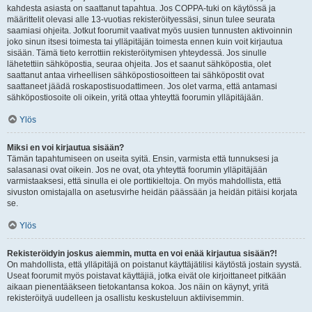
kahdesta asiasta on saattanut tapahtua. Jos COPPA-tuki on käytössä ja
määrittelit olevasi alle 13-vuotias rekisteröityessäsi, sinun tulee seurata
saamiasi ohjeita. Jotkut foorumit vaativat myös uusien tunnusten aktivoinnin
joko sinun itsesi toimesta tai ylläpitäjän toimesta ennen kuin voit kirjautua
sisään. Tämä tieto kerrottiin rekisteröitymisen yhteydessä. Jos sinulle
lähetettiin sähköpostia, seuraa ohjeita. Jos et saanut sähköpostia, olet
saattanut antaa virheellisen sähköpostiosoitteen tai sähköpostit ovat
saattaneet jäädä roskapostisuodattimeen. Jos olet varma, että antamasi
sähköpostiosoite oli oikein, yritä ottaa yhteyttä foorumin ylläpitäjään.
Ylös
Miksi en voi kirjautua sisään?
Tämän tapahtumiseen on useita syitä. Ensin, varmista että tunnuksesi ja
salasanasi ovat oikein. Jos ne ovat, ota yhteyttä foorumin ylläpitäjään
varmistaaksesi, että sinulla ei ole porttikieltoja. On myös mahdollista, että
sivuston omistajalla on asetusvirhe heidän päässään ja heidän pitäisi korjata
se.
Ylös
Rekisteröidyin joskus aiemmin, mutta en voi enää kirjautua sisään?!
On mahdollista, että ylläpitäjä on poistanut käyttäjätilisi käytöstä jostain syystä.
Useat foorumit myös poistavat käyttäjiä, jotka eivät ole kirjoittaneet pitkään
aikaan pienentääkseen tietokantansa kokoa. Jos näin on käynyt, yritä
rekisteröityä uudelleen ja osallistu keskusteluun aktiivisemmin.