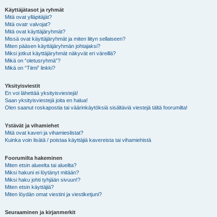
Käyttäjätasot ja ryhmät
Mitä ovat ylläpitäjät?
Mitä ovatr valvojat?
Mitä ovat käyttäjäryhmät?
Missä ovat käyttäjäryhmät ja miten liityn sellaiseen?
Miten pääsen käyttäjäryhmän johtajaksi?
Miksi jotkut käyttäjäryhmät näkyvät eri väreillä?
Mikä on “oletusryhmä”?
Mikä on “Tiimi” linkki?
Yksityisviestit
En voi lähettää yksityisviestejä!
Saan yksityisviestejä joita en halua!
Olen saanut roskapostia tai väärinkäytöksiä sisältäviä viestejä tältä foorumilta!
Ystävät ja vihamiehet
Mitä ovat kaveri ja vihamieslistat?
Kuinka voin lisätä / poistaa käyttäjiä kavereista tai vihamiehistä
Foorumilta hakeminen
Miten etsin alueelta tai alueilta?
Miksi hakuni ei löytänyt mitään?
Miksi haku johti tyhjään sivuun!?
Miten etsin käyttäjiä?
Miten löydän omat viestini ja viestiketjuni?
Seuraaminen ja kirjanmerkit