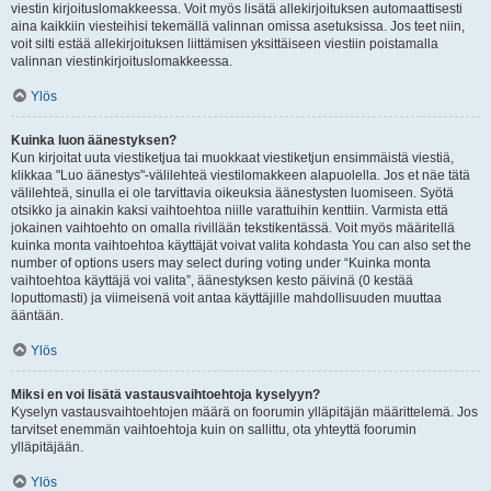
viestin kirjoituslomakkeessa. Voit myös lisätä allekirjoituksen automaattisesti
aina kaikkiin viesteihisi tekemällä valinnan omissa asetuksissa. Jos teet niin,
voit silti estää allekirjoituksen liittämisen yksittäiseen viestiin poistamalla
valinnan viestinkirjoituslomakkeessa.
Ylös
Kuinka luon äänestyksen?
Kun kirjoitat uuta viestiketjua tai muokkaat viestiketjun ensimmäistä viestiä,
klikkaa "Luo äänestys"-välilehteä viestilomakkeen alapuolella. Jos et näe tätä
välilehteä, sinulla ei ole tarvittavia oikeuksia äänestysten luomiseen. Syötä
otsikko ja ainakin kaksi vaihtoehtoa niille varattuihin kenttiin. Varmista että
jokainen vaihtoehto on omalla rivillään tekstikentässä. Voit myös määritellä
kuinka monta vaihtoehtoa käyttäjät voivat valita kohdasta You can also set the
number of options users may select during voting under “Kuinka monta
vaihtoehtoa käyttäjä voi valita”, äänestyksen kesto päivinä (0 kestää
loputtomasti) ja viimeisenä voit antaa käyttäjille mahdollisuuden muuttaa
ääntään.
Ylös
Miksi en voi lisätä vastausvaihtoehtoja kyselyyn?
Kyselyn vastausvaihtoehtojen määrä on foorumin ylläpitäjän määrittelemä. Jos
tarvitset enemmän vaihtoehtoja kuin on sallittu, ota yhteyttä foorumin
ylläpitäjään.
Ylös