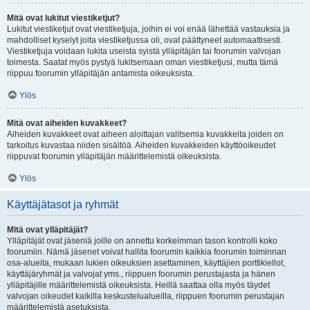
Mitä ovat lukitut viestiketjut?
Lukitut viestiketjut ovat viestiketjuja, joihin ei voi enää lähettää vastauksia ja
mahdolliset kyselyt joita viestiketjussa oli, ovat päättyneet automaattisesti.
Viestiketjuja voidaan lukita useista syistä ylläpitäjän tai foorumin valvojan
toimesta. Saatat myös pystyä lukitsemaan oman viestiketjusi, mutta tämä
riippuu foorumin ylläpitäjän antamista oikeuksista.
Ylös
Mitä ovat aiheiden kuvakkeet?
Aiheiden kuvakkeet ovat aiheen aloittajan valitsemia kuvakkeita joiden on
tarkoitus kuvastaa niiden sisältöä. Aiheiden kuvakkeiden käyttöoikeudet
riippuvat foorumin ylläpitäjän määrittelemistä oikeuksista.
Ylös
Käyttäjätasot ja ryhmät
Mitä ovat ylläpitäjät?
Ylläpitäjät ovat jäseniä joille on annettu korkeimman tason kontrolli koko
foorumiin. Nämä jäsenet voivat hallita foorumin kaikkia foorumin toiminnan
osa-alueita, mukaan lukien oikeuksien asettaminen, käyttäjien porttikiellot,
käyttäjäryhmät ja valvojat yms., riippuen foorumin perustajasta ja hänen
ylläpitäjille määrittelemistä oikeuksista. Heillä saattaa olla myös täydet
valvojan oikeudet kaikilla keskustelualueilla, riippuen foorumin perustajan
määrittelemistä asetuksista.