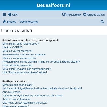
Beussifoorumi
UKK
Rekisteröidy
Kirjaudu sisään
E
Etusivu
Usein kysyttyä
t
Usein kysyttyä
s
i
Kirjautumisen ja rekisteröitymisen ongelmat
Miksi minun pitää rekisteröityä?
Mikä on COPPA?
Miksi en voi rekisteröityä?
Rekisteröidyin, mutta en voi kirjautua!
Miksi en voi kirjautua sisään?
Rekisteröidyin joskus aiemmin, mutta en voi enää kirjautua sisään?!
Olen hukannut salasanani!
Miksi minut kirjataan ulos automaattisesti?
Mitä “Poista foorumin evästeet” tekee?
Käyttäjän asetukset
Miten muutan asetuksiani?
Kuinka estän käyttäjänimeni näkymisen paikalla olevissa käyttäjissä?
Ajat ovat väärin!
Vaihdoin aikavyöhykkeen ja kellonaika on silti väärin!
Kieleni ei ole valittavana!
Mitä kuvia on käyttäjänimeni vieressä?
Miten asetan avataren?