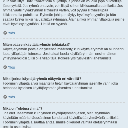
kuin voit liittyä. Jotkut voivat olla suljettuja ja joissakin voi olla jopa piilotettuja
jäsenyyksiä. Jos ryhmä on avoin, voit liittyä siihen klikkaamalla painiketta. Jos
ryhmä vaatii hyväksynnän liittymistä varten, voit pyytää liittymislupaa
klikkaamalla painiketta. Ryhmän johtajan täytyy hyväksyä pyyntösi ja hän
saattaa kysyä miksi haluat liittyä ryhmään. Älä häiriköi ryhmän ylläpitäjiä jos he
eivät hyväksy pyyntöäsi. Heillä on syynsä.
Ylös
Miten pääsen käyttäjäryhmän johtajaksi?
Käyttäjäryhmän johtaja on yleensä määritelty, kun käyttäjäryhmät on alunperin
luotu ylläpitäjän toimesta. Jos haluat luoda käyttäjäryhmän, ensimmäinen
yhteyshenkilösi tulisi olla ylläpitäjä. Kokeile yksityisviestin lähettämistä.
Ylös
Miksi jotkut käyttäjäryhmät näkyvät eri väreillä?
Foorumin ylläpitäjä voi määritellä tietyn käyttäjäryhmän jäsenille värin joka
helpottaa kyseisen käyttäjäryhmän jäsenten tunnistamista.
Ylös
Mikä on “oletusryhmä”?
Jos olet useamman kuin yhden käyttäjäryhmän jäsen, oletusryhmääsi
käytetään määriteltäessä sinun kohdallasi käytettävää ryhmäväriä ja titteliä.
Foorumin ylläpitäjä saattaa antaa sinulle oikeudet vaihtaa oletusryhmääsi
omista asetuksista.