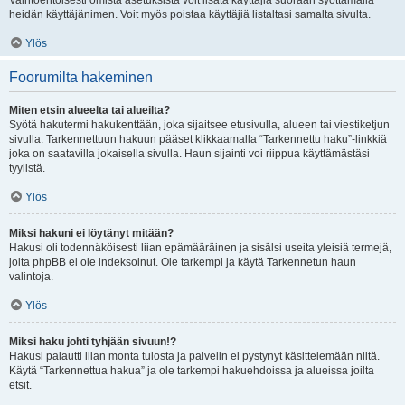
Vaihtoehtoisesti omista asetuksista voit lisätä käyttäjiä suoraan syöttämällä
heidän käyttäjänimen. Voit myös poistaa käyttäjiä listaltasi samalta sivulta.
Ylös
Foorumilta hakeminen
Miten etsin alueelta tai alueilta?
Syötä hakutermi hakukenttään, joka sijaitsee etusivulla, alueen tai viestiketjun
sivulla. Tarkennettuun hakuun pääset klikkaamalla “Tarkennettu haku”-linkkiä
joka on saatavilla jokaisella sivulla. Haun sijainti voi riippua käyttämästäsi
tyylistä.
Ylös
Miksi hakuni ei löytänyt mitään?
Hakusi oli todennäköisesti liian epämääräinen ja sisälsi useita yleisiä termejä,
joita phpBB ei ole indeksoinut. Ole tarkempi ja käytä Tarkennetun haun
valintoja.
Ylös
Miksi haku johti tyhjään sivuun!?
Hakusi palautti liian monta tulosta ja palvelin ei pystynyt käsittelemään niitä.
Käytä “Tarkennettua hakua” ja ole tarkempi hakuehdoissa ja alueissa joilta
etsit.