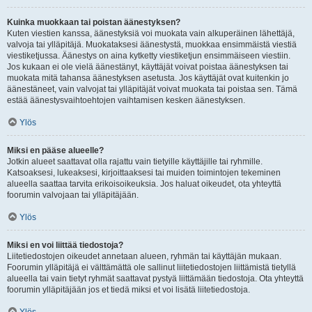
Kuinka muokkaan tai poistan äänestyksen?
Kuten viestien kanssa, äänestyksiä voi muokata vain alkuperäinen lähettäjä,
valvoja tai ylläpitäjä. Muokataksesi äänestystä, muokkaa ensimmäistä viestiä
viestiketjussa. Äänestys on aina kytketty viestiketjun ensimmäiseen viestiin.
Jos kukaan ei ole vielä äänestänyt, käyttäjät voivat poistaa äänestyksen tai
muokata mitä tahansa äänestyksen asetusta. Jos käyttäjät ovat kuitenkin jo
äänestäneet, vain valvojat tai ylläpitäjät voivat muokata tai poistaa sen. Tämä
estää äänestysvaihtoehtojen vaihtamisen kesken äänestyksen.
Ylös
Miksi en pääse alueelle?
Jotkin alueet saattavat olla rajattu vain tietyille käyttäjille tai ryhmille.
Katsoaksesi, lukeaksesi, kirjoittaaksesi tai muiden toimintojen tekeminen
alueella saattaa tarvita erikoisoikeuksia. Jos haluat oikeudet, ota yhteyttä
foorumin valvojaan tai ylläpitäjään.
Ylös
Miksi en voi liittää tiedostoja?
Liitetiedostojen oikeudet annetaan alueen, ryhmän tai käyttäjän mukaan.
Foorumin ylläpitäjä ei välttämättä ole sallinut liitetiedostojen liittämistä tietyllä
alueella tai vain tietyt ryhmät saattavat pystyä liittämään tiedostoja. Ota yhteyttä
foorumin ylläpitäjään jos et tiedä miksi et voi lisätä liitetiedostoja.