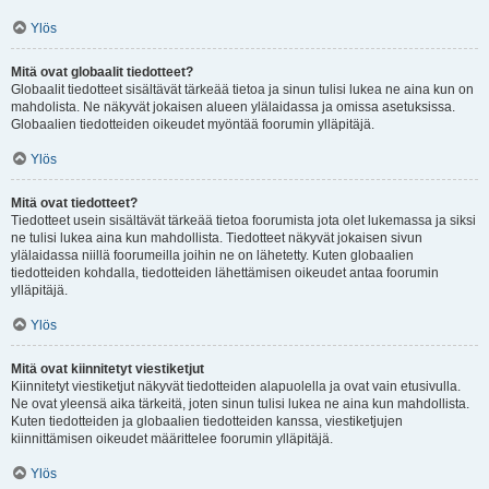
Ylös
Mitä ovat globaalit tiedotteet?
Globaalit tiedotteet sisältävät tärkeää tietoa ja sinun tulisi lukea ne aina kun on
mahdolista. Ne näkyvät jokaisen alueen ylälaidassa ja omissa asetuksissa.
Globaalien tiedotteiden oikeudet myöntää foorumin ylläpitäjä.
Ylös
Mitä ovat tiedotteet?
Tiedotteet usein sisältävät tärkeää tietoa foorumista jota olet lukemassa ja siksi
ne tulisi lukea aina kun mahdollista. Tiedotteet näkyvät jokaisen sivun
ylälaidassa niillä foorumeilla joihin ne on lähetetty. Kuten globaalien
tiedotteiden kohdalla, tiedotteiden lähettämisen oikeudet antaa foorumin
ylläpitäjä.
Ylös
Mitä ovat kiinnitetyt viestiketjut
Kiinnitetyt viestiketjut näkyvät tiedotteiden alapuolella ja ovat vain etusivulla.
Ne ovat yleensä aika tärkeitä, joten sinun tulisi lukea ne aina kun mahdollista.
Kuten tiedotteiden ja globaalien tiedotteiden kanssa, viestiketjujen
kiinnittämisen oikeudet määrittelee foorumin ylläpitäjä.
Ylös