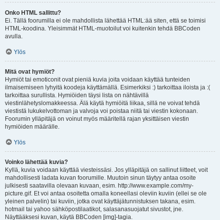
Onko HTML sallittu?
Ei. Tällä foorumilla ei ole mahdollista lähettää HTML:ää siten, että se toimisi
HTML-koodina. Yleisimmät HTML-muotoilut voi kuitenkin tehdä BBCoden
avulla.
Ylös
Mitä ovat hymiöt?
Hymiöt tai emoticonit ovat pieniä kuvia joita voidaan käyttää tunteiden
ilmaisemiseen lyhyitä koodeja käyttämällä. Esimerkiksi :) tarkoittaa iloista ja :(
tarkoittaa surullista. Hymiöiden täysi lista on nähtävillä
viestinlähetyslomakkeessa. Älä käytä hymiöitä liikaa, sillä ne voivat tehdä
viestistä lukukelvottoman ja valvoja voi poistaa niitä tai viestin kokonaan.
Foorumin ylläpitäjä on voinut myös määritellä rajan yksittäisen viestin
hymiöiden määrälle.
Ylös
Voinko lähettää kuvia?
Kyllä, kuvia voidaan käyttää viesteissäsi. Jos ylläpitäjä on sallinut liitteet, voit
mahdollisesti ladata kuvan foorumille. Muutoin sinun täytyy antaa osoite
julkisesti saatavilla olevaan kuvaan, esim. http://www.example.com/my-
picture.gif. Et voi antaa osoitetta omalla koneellasi oleviin kuviin (ellei se ole
yleinen palvelin) tai kuviin, jotka ovat käyttäjätunnistuksen takana, esim.
hotmail tai yahoo sähköpostilaatikot, salasanasuojatut sivustot, jne.
Näyttääksesi kuvan, käytä BBCoden [img]-tagia.