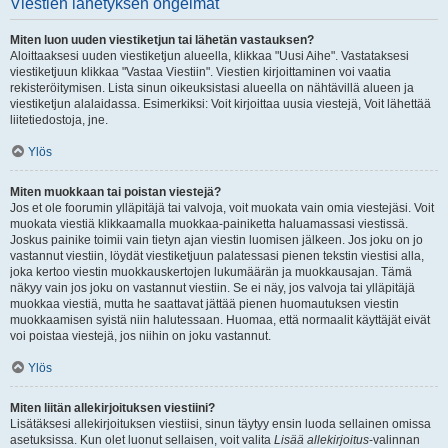
Viestien lähetyksen ongelmat
Miten luon uuden viestiketjun tai lähetän vastauksen?
Aloittaaksesi uuden viestiketjun alueella, klikkaa "Uusi Aihe". Vastataksesi
viestiketjuun klikkaa "Vastaa Viestiin". Viestien kirjoittaminen voi vaatia
rekisteröitymisen. Lista sinun oikeuksistasi alueella on nähtävillä alueen ja
viestiketjun alalaidassa. Esimerkiksi: Voit kirjoittaa uusia viestejä, Voit lähettää
liitetiedostoja, jne.
Ylös
Miten muokkaan tai poistan viestejä?
Jos et ole foorumin ylläpitäjä tai valvoja, voit muokata vain omia viestejäsi. Voit
muokata viestiä klikkaamalla muokkaa-painiketta haluamassasi viestissä.
Joskus painike toimii vain tietyn ajan viestin luomisen jälkeen. Jos joku on jo
vastannut viestiin, löydät viestiketjuun palatessasi pienen tekstin viestisi alla,
joka kertoo viestin muokkauskertojen lukumäärän ja muokkausajan. Tämä
näkyy vain jos joku on vastannut viestiin. Se ei näy, jos valvoja tai ylläpitäjä
muokkaa viestiä, mutta he saattavat jättää pienen huomautuksen viestin
muokkaamisen syistä niin halutessaan. Huomaa, että normaalit käyttäjät eivät
voi poistaa viestejä, jos niihin on joku vastannut.
Ylös
Miten liitän allekirjoituksen viestiini?
Lisätäksesi allekirjoituksen viestiisi, sinun täytyy ensin luoda sellainen omissa
asetuksissa. Kun olet luonut sellaisen, voit valita
Lisää allekirjoitus
-valinnan