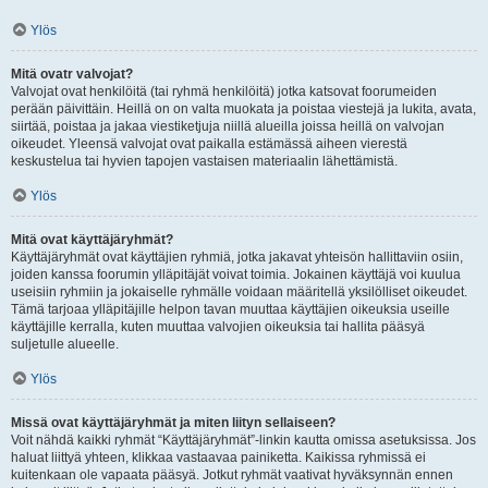
Ylös
Mitä ovatr valvojat?
Valvojat ovat henkilöitä (tai ryhmä henkilöitä) jotka katsovat foorumeiden
perään päivittäin. Heillä on on valta muokata ja poistaa viestejä ja lukita, avata,
siirtää, poistaa ja jakaa viestiketjuja niillä alueilla joissa heillä on valvojan
oikeudet. Yleensä valvojat ovat paikalla estämässä aiheen vierestä
keskustelua tai hyvien tapojen vastaisen materiaalin lähettämistä.
Ylös
Mitä ovat käyttäjäryhmät?
Käyttäjäryhmät ovat käyttäjien ryhmiä, jotka jakavat yhteisön hallittaviin osiin,
joiden kanssa foorumin ylläpitäjät voivat toimia. Jokainen käyttäjä voi kuulua
useisiin ryhmiin ja jokaiselle ryhmälle voidaan määritellä yksilölliset oikeudet.
Tämä tarjoaa ylläpitäjille helpon tavan muuttaa käyttäjien oikeuksia useille
käyttäjille kerralla, kuten muuttaa valvojien oikeuksia tai hallita pääsyä
suljetulle alueelle.
Ylös
Missä ovat käyttäjäryhmät ja miten liityn sellaiseen?
Voit nähdä kaikki ryhmät “Käyttäjäryhmät”-linkin kautta omissa asetuksissa. Jos
haluat liittyä yhteen, klikkaa vastaavaa painiketta. Kaikissa ryhmissä ei
kuitenkaan ole vapaata pääsyä. Jotkut ryhmät vaativat hyväksynnän ennen