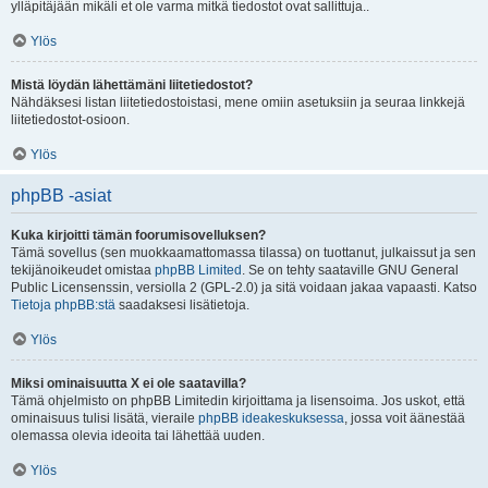
ylläpitäjään mikäli et ole varma mitkä tiedostot ovat sallittuja..
Ylös
Mistä löydän lähettämäni liitetiedostot?
Nähdäksesi listan liitetiedostoistasi, mene omiin asetuksiin ja seuraa linkkejä
liitetiedostot-osioon.
Ylös
phpBB -asiat
Kuka kirjoitti tämän foorumisovelluksen?
Tämä sovellus (sen muokkaamattomassa tilassa) on tuottanut, julkaissut ja sen
tekijänoikeudet omistaa
phpBB Limited
. Se on tehty saataville GNU General
Public Licensenssin, versiolla 2 (GPL-2.0) ja sitä voidaan jakaa vapaasti. Katso
Tietoja phpBB:stä
saadaksesi lisätietoja.
Ylös
Miksi ominaisuutta X ei ole saatavilla?
Tämä ohjelmisto on phpBB Limitedin kirjoittama ja lisensoima. Jos uskot, että
ominaisuus tulisi lisätä, vieraile
phpBB ideakeskuksessa
, jossa voit äänestää
olemassa olevia ideoita tai lähettää uuden.
Ylös