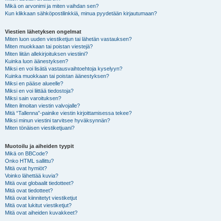
Mikä on arvonimi ja miten vaihdan sen?
Kun klikkaan sähköpostilinkkiä, minua pyydetään kirjautumaan?
Viestien lähetyksen ongelmat
Miten luon uuden viestiketjun tai lähetän vastauksen?
Miten muokkaan tai poistan viestejä?
Miten liitän allekirjoituksen viestiini?
Kuinka luon äänestyksen?
Miksi en voi lisätä vastausvaihtoehtoja kyselyyn?
Kuinka muokkaan tai poistan äänestyksen?
Miksi en pääse alueelle?
Miksi en voi liittää tiedostoja?
Miksi sain varoituksen?
Miten ilmoitan viestin valvojalle?
Mitä “Tallenna”-painike viestin kirjoittamisessa tekee?
Miksi minun viestini tarvitsee hyväksynnän?
Miten tönäisen viestiketjuani?
Muotoilu ja aiheiden tyypit
Mikä on BBCode?
Onko HTML sallittu?
Mitä ovat hymiöt?
Voinko lähettää kuvia?
Mitä ovat globaalit tiedotteet?
Mitä ovat tiedotteet?
Mitä ovat kiinnitetyt viestiketjut
Mitä ovat lukitut viestiketjut?
Mitä ovat aiheiden kuvakkeet?