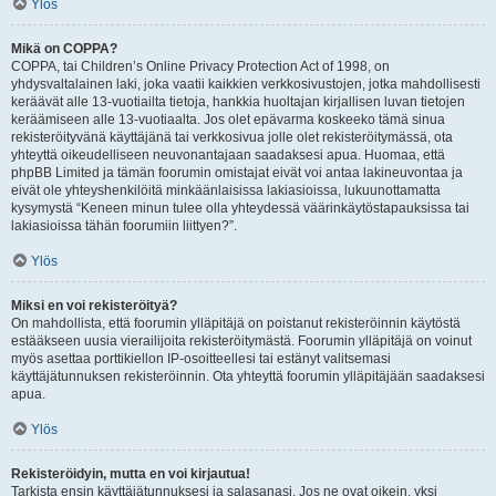
Ylös
Mikä on COPPA?
COPPA, tai Children’s Online Privacy Protection Act of 1998, on
yhdysvaltalainen laki, joka vaatii kaikkien verkkosivustojen, jotka mahdollisesti
keräävät alle 13-vuotiailta tietoja, hankkia huoltajan kirjallisen luvan tietojen
keräämiseen alle 13-vuotiaalta. Jos olet epävarma koskeeko tämä sinua
rekisteröityvänä käyttäjänä tai verkkosivua jolle olet rekisteröitymässä, ota
yhteyttä oikeudelliseen neuvonantajaan saadaksesi apua. Huomaa, että
phpBB Limited ja tämän foorumin omistajat eivät voi antaa lakineuvontaa ja
eivät ole yhteyshenkilöitä minkäänlaisissa lakiasioissa, lukuunottamatta
kysymystä “Keneen minun tulee olla yhteydessä väärinkäytöstapauksissa tai
lakiasioissa tähän foorumiin liittyen?”.
Ylös
Miksi en voi rekisteröityä?
On mahdollista, että foorumin ylläpitäjä on poistanut rekisteröinnin käytöstä
estääkseen uusia vierailijoita rekisteröitymästä. Foorumin ylläpitäjä on voinut
myös asettaa porttikiellon IP-osoitteellesi tai estänyt valitsemasi
käyttäjätunnuksen rekisteröinnin. Ota yhteyttä foorumin ylläpitäjään saadaksesi
apua.
Ylös
Rekisteröidyin, mutta en voi kirjautua!
Tarkista ensin käyttäjätunnuksesi ja salasanasi. Jos ne ovat oikein, yksi