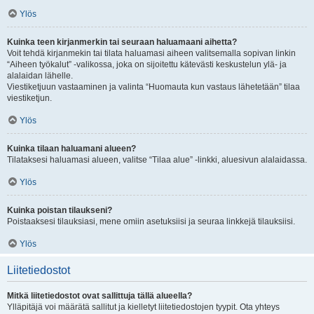
Ylös
Kuinka teen kirjanmerkin tai seuraan haluamaani aihetta?
Voit tehdä kirjanmekin tai tilata haluamasi aiheen valitsemalla sopivan linkin
“Aiheen työkalut” -valikossa, joka on sijoitettu kätevästi keskustelun ylä- ja
alalaidan lähelle.
Viestiketjuun vastaaminen ja valinta “Huomauta kun vastaus lähetetään” tilaa
viestiketjun.
Ylös
Kuinka tilaan haluamani alueen?
Tilataksesi haluamasi alueen, valitse “Tilaa alue” -linkki, aluesivun alalaidassa.
Ylös
Kuinka poistan tilaukseni?
Poistaaksesi tilauksiasi, mene omiin asetuksiisi ja seuraa linkkejä tilauksiisi.
Ylös
Liitetiedostot
Mitkä liitetiedostot ovat sallittuja tällä alueella?
Ylläpitäjä voi määrätä sallitut ja kielletyt liitetiedostojen tyypit. Ota yhteys