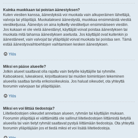
Kuinka muokkaan tai poistan äänestyksen?
Kuten viestien kanssa, äänestyksiä voi muokata vain alkuperäinen lähettäjä,
valvoja tai ylläpitäjä. Muokataksesi äänestystä, muokkaa ensimmäistä viestiä
viestiketjussa. Äänestys on aina kytketty viestiketjun ensimmäiseen viestiin.
Jos kukaan ei ole vielä äänestänyt, käyttäjät voivat poistaa äänestyksen tai
muokata mitä tahansa äänestyksen asetusta. Jos käyttäjät ovat kuitenkin jo
äänestäneet, vain valvojat tai ylläpitäjät voivat muokata tai poistaa sen. Tämä
estää äänestysvaihtoehtojen vaihtamisen kesken äänestyksen.
Ylös
Miksi en pääse alueelle?
Jotkin alueet saattavat olla rajattu vain tietyille käyttäjille tai ryhmille.
Katsoaksesi, lukeaksesi, kirjoittaaksesi tai muiden toimintojen tekeminen
alueella saattaa tarvita erikoisoikeuksia. Jos haluat oikeudet, ota yhteyttä
foorumin valvojaan tai ylläpitäjään.
Ylös
Miksi en voi liittää tiedostoja?
Liitetiedostojen oikeudet annetaan alueen, ryhmän tai käyttäjän mukaan.
Foorumin ylläpitäjä ei välttämättä ole sallinut liitetiedostojen liittämistä tietyllä
alueella tai vain tietyt ryhmät saattavat pystyä liittämään tiedostoja. Ota yhteyttä
foorumin ylläpitäjään jos et tiedä miksi et voi lisätä liitetiedostoja.