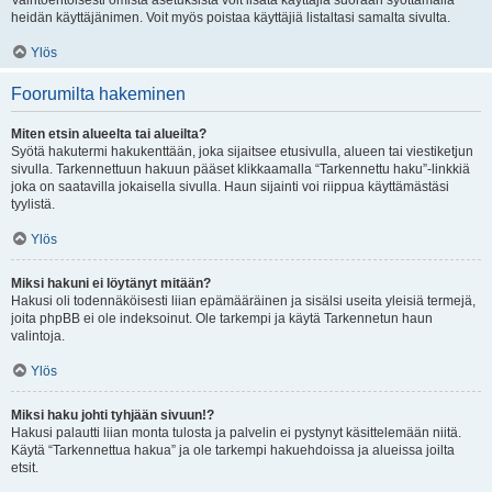
Vaihtoehtoisesti omista asetuksista voit lisätä käyttäjiä suoraan syöttämällä
heidän käyttäjänimen. Voit myös poistaa käyttäjiä listaltasi samalta sivulta.
Ylös
Foorumilta hakeminen
Miten etsin alueelta tai alueilta?
Syötä hakutermi hakukenttään, joka sijaitsee etusivulla, alueen tai viestiketjun
sivulla. Tarkennettuun hakuun pääset klikkaamalla “Tarkennettu haku”-linkkiä
joka on saatavilla jokaisella sivulla. Haun sijainti voi riippua käyttämästäsi
tyylistä.
Ylös
Miksi hakuni ei löytänyt mitään?
Hakusi oli todennäköisesti liian epämääräinen ja sisälsi useita yleisiä termejä,
joita phpBB ei ole indeksoinut. Ole tarkempi ja käytä Tarkennetun haun
valintoja.
Ylös
Miksi haku johti tyhjään sivuun!?
Hakusi palautti liian monta tulosta ja palvelin ei pystynyt käsittelemään niitä.
Käytä “Tarkennettua hakua” ja ole tarkempi hakuehdoissa ja alueissa joilta
etsit.