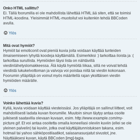
Onko HTML sallittu?
Ei. Tällä foorumilla ei ole mahdollista lähettää HTML:ää siten, että se toimisi
HTML-koodina. Yleisimmät HTML-muotoilut voi kuitenkin tehdä BBCoden
avulla.
Ylös
Mitä ovat hymiöt?
Hymiöt tai emoticonit ovat pieniä kuvia joita voidaan käyttää tunteiden
ilmaisemiseen lyhyitä koodeja käyttämällä. Esimerkiksi :) tarkoittaa iloista ja :(
tarkoittaa surullista. Hymiöiden täysi lista on nähtävillä
viestinlähetyslomakkeessa. Älä käytä hymiöitä liikaa, sillä ne voivat tehdä
viestistä lukukelvottoman ja valvoja voi poistaa niitä tai viestin kokonaan.
Foorumin ylläpitäjä on voinut myös määritellä rajan yksittäisen viestin
hymiöiden määrälle.
Ylös
Voinko lähettää kuvia?
Kyllä, kuvia voidaan käyttää viesteissäsi. Jos ylläpitäjä on sallinut liitteet, voit
mahdollisesti ladata kuvan foorumille. Muutoin sinun täytyy antaa osoite
julkisesti saatavilla olevaan kuvaan, esim. http://www.example.com/my-
picture.gif. Et voi antaa osoitetta omalla koneellasi oleviin kuviin (ellei se ole
yleinen palvelin) tai kuviin, jotka ovat käyttäjätunnistuksen takana, esim.
hotmail tai yahoo sähköpostilaatikot, salasanasuojatut sivustot, jne.
Näyttääksesi kuvan, käytä BBCoden [img]-tagia.