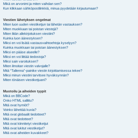
Mikä on arvonimi ja miten vaihdan sen?
Kun klikkaan sähköpostilinkkiä, minua pyydetään kirjautumaan?
Viestien lähetyksen ongelmat
Miten luon uuden viestiketjun tai lähetän vastauksen?
Miten muokkaan tai poistan viestejä?
Miten liitän allekirjoituksen viestiini?
Kuinka luon äänestyksen?
Miksi en voi lisätä vastausvaihtoehtoja kyselyyn?
Kuinka muokkaan tai poistan äänestyksen?
Miksi en pääse alueelle?
Miksi en voi liittää tiedostoja?
Miksi sain varoituksen?
Miten ilmoitan viestin valvojalle?
Mitä “Tallenna”-painike viestin kirjoittamisessa tekee?
Miksi minun viestini tarvitsee hyväksynnän?
Miten tönäisen viestiketjuani?
Muotoilu ja aiheiden tyypit
Mikä on BBCode?
Onko HTML sallittu?
Mitä ovat hymiöt?
Voinko lähettää kuvia?
Mitä ovat globaalit tiedotteet?
Mitä ovat tiedotteet?
Mitä ovat kiinnitetyt viestiketjut
Mitä ovat lukitut viestiketjut?
Mitä ovat aiheiden kuvakkeet?