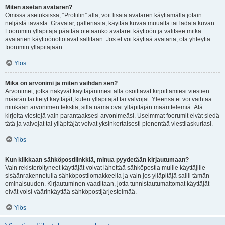
Miten asetan avataren?
Omissa asetuksissa, “Profiilin” alla, voit lisätä avataren käyttämällä jotain
neljästä tavasta: Gravatar, galleriasta, käyttää kuvaa muualta tai ladata kuvan.
Foorumin ylläpitäjä päättää otetaanko avataret käyttöön ja valitsee mitkä
avatarien käyttöönottotavat sallitaan. Jos et voi käyttää avataria, ota yhteyttä
foorumin ylläpitäjään.
Ylös
Mikä on arvonimi ja miten vaihdan sen?
Arvonimet, jotka näkyvät käyttäjänimesi alla osoittavat kirjoittamiesi viestien
määrän tai tietyt käyttäjät, kuten ylläpitäjät tai valvojat. Yleensä et voi vaihtaa
minkään arvonimen tekstiä, sillä nämä ovat ylläpitäjän määrittelemiä. Älä
kirjoita viestejä vain parantaaksesi arvonimeäsi. Useimmat foorumit eivät siedä
tätä ja valvojat tai ylläpitäjät voivat yksinkertaisesti pienentää viestilaskuriasi.
Ylös
Kun klikkaan sähköpostilinkkiä, minua pyydetään kirjautumaan?
Vain rekisteröityneet käyttäjät voivat lähettää sähköpostia muille käyttäjille
sisäänrakennetulla sähköpostilomakkeella ja vain jos ylläpitäjä sallii tämän
ominaisuuden. Kirjautuminen vaaditaan, jotta tunnistautumattomat käyttäjät
eivät voisi väärinkäyttää sähköpostijärjestelmää.
Ylös