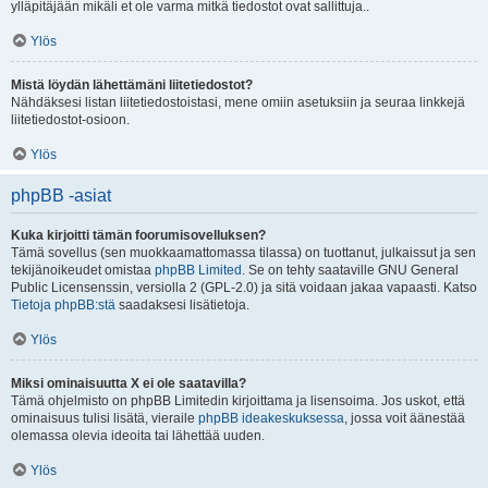
ylläpitäjään mikäli et ole varma mitkä tiedostot ovat sallittuja..
Ylös
Mistä löydän lähettämäni liitetiedostot?
Nähdäksesi listan liitetiedostoistasi, mene omiin asetuksiin ja seuraa linkkejä
liitetiedostot-osioon.
Ylös
phpBB -asiat
Kuka kirjoitti tämän foorumisovelluksen?
Tämä sovellus (sen muokkaamattomassa tilassa) on tuottanut, julkaissut ja sen
tekijänoikeudet omistaa
phpBB Limited
. Se on tehty saataville GNU General
Public Licensenssin, versiolla 2 (GPL-2.0) ja sitä voidaan jakaa vapaasti. Katso
Tietoja phpBB:stä
saadaksesi lisätietoja.
Ylös
Miksi ominaisuutta X ei ole saatavilla?
Tämä ohjelmisto on phpBB Limitedin kirjoittama ja lisensoima. Jos uskot, että
ominaisuus tulisi lisätä, vieraile
phpBB ideakeskuksessa
, jossa voit äänestää
olemassa olevia ideoita tai lähettää uuden.
Ylös