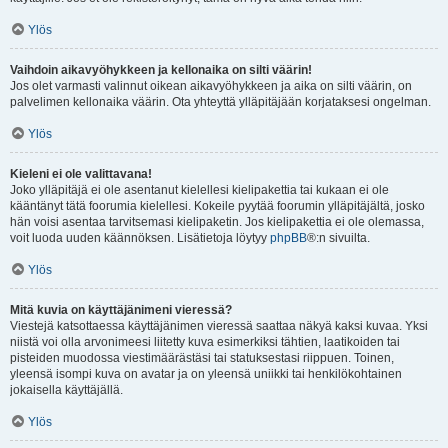
Ylös
Vaihdoin aikavyöhykkeen ja kellonaika on silti väärin!
Jos olet varmasti valinnut oikean aikavyöhykkeen ja aika on silti väärin, on
palvelimen kellonaika väärin. Ota yhteyttä ylläpitäjään korjataksesi ongelman.
Ylös
Kieleni ei ole valittavana!
Joko ylläpitäjä ei ole asentanut kielellesi kielipakettia tai kukaan ei ole
kääntänyt tätä foorumia kielellesi. Kokeile pyytää foorumin ylläpitäjältä, josko
hän voisi asentaa tarvitsemasi kielipaketin. Jos kielipakettia ei ole olemassa,
voit luoda uuden käännöksen. Lisätietoja löytyy
phpBB
®:n sivuilta.
Ylös
Mitä kuvia on käyttäjänimeni vieressä?
Viestejä katsottaessa käyttäjänimen vieressä saattaa näkyä kaksi kuvaa. Yksi
niistä voi olla arvonimeesi liitetty kuva esimerkiksi tähtien, laatikoiden tai
pisteiden muodossa viestimäärästäsi tai statuksestasi riippuen. Toinen,
yleensä isompi kuva on avatar ja on yleensä uniikki tai henkilökohtainen
jokaisella käyttäjällä.
Ylös