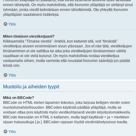
Foorumin ylläpitäjä on päättänyt, että viestit kyseiselle alueelle tulee tarkastaa
ennen lähetystä. On myös mahdollista, että foorumin ylläpitäjä on siirtänyt sinut
ryhmään, jonka viestit tarkistetaan ennen lähettämistä. Ota yhteyttä foorumin
ylläpitäjään saadaksesi lisätietoja.
Ylös
Miten tönäisen viestiketjuani?
Klikkaamalla “Tönaise viestiä” -linkkiä, kun katselet sitä, voit “tönäistä”
viestiketjua alueen ensimmäisen sivun yläosaan. Jos et näe tätä, viestiketjujen
tönäiseminen ei ole sallittua tai aika joka viestiketjujen tönäisemisen välillä
vaaditaan ei ole vielä kulunut. On myös mahdollista nostaa viestiketjua
vastaamalla siihen, mutta varmista että noudatat foorumin sääntöjä jos päätät
tehdä niin.
Ylös
Muotoilu ja aiheiden tyypit
Mikä on BBCode?
BBCode on HTML-kielen tapainen toteutus, joka tarjoaa tiettyjen viestin osien
muotoilumahdollisuuden. BBCoden käytöstä päättää ylläpitäjä, mutta se
voidaan ottaa pois käytöstä myös viestikohtaisesti viestin kirjoituslomakkeella.
BBCode itsessään on HTML:n kaltainen, mutta tagit käyttävät < ja > merkkien
sijaan hakasulkuja [ ja ]. BBCoden oppaan löydät viestinlähetyssivun kautta.
Ylös