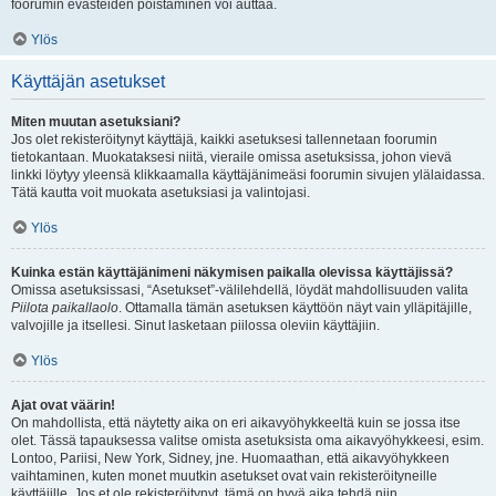
foorumin evästeiden poistaminen voi auttaa.
Ylös
Käyttäjän asetukset
Miten muutan asetuksiani?
Jos olet rekisteröitynyt käyttäjä, kaikki asetuksesi tallennetaan foorumin
tietokantaan. Muokataksesi niitä, vieraile omissa asetuksissa, johon vievä
linkki löytyy yleensä klikkaamalla käyttäjänimeäsi foorumin sivujen ylälaidassa.
Tätä kautta voit muokata asetuksiasi ja valintojasi.
Ylös
Kuinka estän käyttäjänimeni näkymisen paikalla olevissa käyttäjissä?
Omissa asetuksissasi, “Asetukset”-välilehdellä, löydät mahdollisuuden valita
Piilota paikallaolo
. Ottamalla tämän asetuksen käyttöön näyt vain ylläpitäjille,
valvojille ja itsellesi. Sinut lasketaan piilossa oleviin käyttäjiin.
Ylös
Ajat ovat väärin!
On mahdollista, että näytetty aika on eri aikavyöhykkeeltä kuin se jossa itse
olet. Tässä tapauksessa valitse omista asetuksista oma aikavyöhykkeesi, esim.
Lontoo, Pariisi, New York, Sidney, jne. Huomaathan, että aikavyöhykkeen
vaihtaminen, kuten monet muutkin asetukset ovat vain rekisteröityneille
käyttäjille. Jos et ole rekisteröitynyt, tämä on hyvä aika tehdä niin.