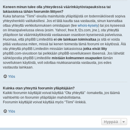
Keneen minun tulee olla yhteydessä väärinkäytöstapauksissa tai
lakiasioissa tähän foorumiin liittyen?
Kuka tahansa “Tiimi”-sivulla mainituista ylläpitäjistä on todennäköisesti sopiva
yhteyshenkilö valituksillesi. Jos et tätä kautta saa vastausta, sinun kannattaa
ottaa yhteyttä verkkotunnuksen omistajaan (tee
whois-kysely
) tai jos kyseessä
on ilmaispalvelussa oleva (esim. Yahoo!, free.fr, f2s.com, jne.), ota yhteyttä
ylläpitoon tai väärinkäytöksistä vastaavaan osastoon kyseisessä palvelussa.
Huomaa, että phpBB Limitedillä
ei ole lainkaan toimivaltaa
ja sitä ei voida
pitää vastuussa miten, missä tai kenen toimesta tämä foorumi on käytössä. Älä
ota yhteyttä phpBB Limitediin missään lakiasioissa
jotka eivät liity
phpBB.com-sivustoon tai pelkkään phpBB-sovellukseen itseensä. Jos lähetät
sähköpostia phpBB Limitedille
mistään kolmannen osapuolen
tämän
sovelluksen käytöstä, voit odottaa niukkasanaista vastausta, jos edes
vastausta lainkaan.
Ylös
Kuinka otan yhteyttä foorumin ylläpitäjään?
Kaikki foorumin käyttäjät voivat käyttää “Ota yhteyttä” -lomaketta, jos täämä
vaihtoehto on foorumin ylläpitäjän mahdollistama.
Foorumin käyttäjät voivat käyttää myös “Tiimi”-linkkiä.
Ylös
Hyppää