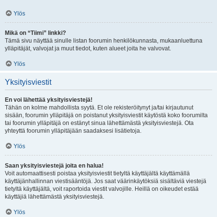
Ylös
Mikä on “Tiimi” linkki?
Tämä sivu näyttää sinulle listan foorumin henkilökunnasta, mukaanluettuna
ylläpitäjät, valvojat ja muut tiedot, kuten alueet joita he valvovat.
Ylös
Yksityisviestit
En voi lähettää yksityisviestejä!
Tähän on kolme mahdollista syytä. Et ole rekisteröitynyt ja/tai kirjautunut
sisään, foorumin ylläpitäjä on poistanut yksityisviestit käytöstä koko foorumilta
tai foorumin ylläpitäjä on estänyt sinua lähettämästä yksityisviestejä. Ota
yhteyttä foorumin ylläpitäjään saadaksesi lisätietoja.
Ylös
Saan yksityisviestejä joita en halua!
Voit automaattisesti poistaa yksityisviestit tietyltä käyttäjältä käyttämällä
käyttäjänhallinnan viestisääntöjä. Jos saat väärinkäytöksiä sisältäviä viestejä
tietyltä käyttäjältä, voit raportoida viestit valvojille. Heillä on oikeudet estää
käyttäjiä lähettämästä yksityisviestejä.
Ylös