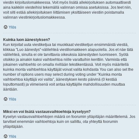
viestin kirjoituslomakkeessa. Voit myös lisätä allekirjoituksen automaattisesti
aina kaikkiin viesteihisi tekemällä valinnan omissa asetuksissa. Jos teet niin,
voit silti estää allekirjoituksen liittämisen yksittäiseen viestiin poistamalla
valinnan viestinkirjoituslomakkeessa.
Ylös
Kuinka luon äänestyksen?
Kun kirjoitat uuta viestiketjua tai muokkaat viestiketjun ensimmäistä viestiä,
klikkaa "Luo äänestys"-välilehteä viestilomakkeen alapuolella. Jos et näe tätä
välilehteä, sinulla ei ole tarvittavia oikeuksia äänestysten luomiseen. Syötä
otsikko ja ainakin kaksi vaihtoehtoa niille varattuihin kenttiin. Varmista että
jokainen vaihtoehto on omalla rivillään tekstikentässä. Voit myös määritellä
kuinka monta vaihtoehtoa käyttäjät voivat valita kohdasta You can also set the
number of options users may select during voting under “Kuinka monta
vaihtoehtoa käyttäjä voi valita”, äänestyksen kesto päivinä (0 kestää
loputtomasti) ja viimeisenä voit antaa käyttäjille mahdollisuuden muuttaa
ääntään.
Ylös
Miksi en voi lisätä vastausvaihtoehtoja kyselyyn?
Kyselyn vastausvaihtoehtojen määrä on foorumin ylläpitäjän määrittelemä. Jos
tarvitset enemmän vaihtoehtoja kuin on sallittu, ota yhteyttä foorumin
ylläpitäjään.
Ylös