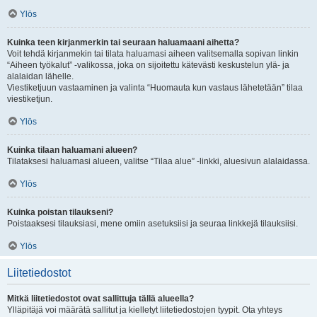
Ylös
Kuinka teen kirjanmerkin tai seuraan haluamaani aihetta?
Voit tehdä kirjanmekin tai tilata haluamasi aiheen valitsemalla sopivan linkin
“Aiheen työkalut” -valikossa, joka on sijoitettu kätevästi keskustelun ylä- ja
alalaidan lähelle.
Viestiketjuun vastaaminen ja valinta “Huomauta kun vastaus lähetetään” tilaa
viestiketjun.
Ylös
Kuinka tilaan haluamani alueen?
Tilataksesi haluamasi alueen, valitse “Tilaa alue” -linkki, aluesivun alalaidassa.
Ylös
Kuinka poistan tilaukseni?
Poistaaksesi tilauksiasi, mene omiin asetuksiisi ja seuraa linkkejä tilauksiisi.
Ylös
Liitetiedostot
Mitkä liitetiedostot ovat sallittuja tällä alueella?
Ylläpitäjä voi määrätä sallitut ja kielletyt liitetiedostojen tyypit. Ota yhteys