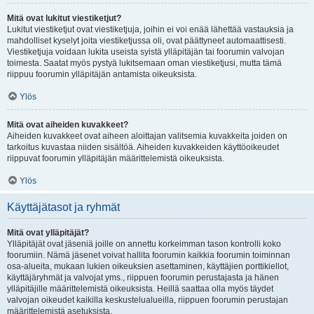
Mitä ovat lukitut viestiketjut?
Lukitut viestiketjut ovat viestiketjuja, joihin ei voi enää lähettää vastauksia ja
mahdolliset kyselyt joita viestiketjussa oli, ovat päättyneet automaattisesti.
Viestiketjuja voidaan lukita useista syistä ylläpitäjän tai foorumin valvojan
toimesta. Saatat myös pystyä lukitsemaan oman viestiketjusi, mutta tämä
riippuu foorumin ylläpitäjän antamista oikeuksista.
Ylös
Mitä ovat aiheiden kuvakkeet?
Aiheiden kuvakkeet ovat aiheen aloittajan valitsemia kuvakkeita joiden on
tarkoitus kuvastaa niiden sisältöä. Aiheiden kuvakkeiden käyttöoikeudet
riippuvat foorumin ylläpitäjän määrittelemistä oikeuksista.
Ylös
Käyttäjätasot ja ryhmät
Mitä ovat ylläpitäjät?
Ylläpitäjät ovat jäseniä joille on annettu korkeimman tason kontrolli koko
foorumiin. Nämä jäsenet voivat hallita foorumin kaikkia foorumin toiminnan
osa-alueita, mukaan lukien oikeuksien asettaminen, käyttäjien porttikiellot,
käyttäjäryhmät ja valvojat yms., riippuen foorumin perustajasta ja hänen
ylläpitäjille määrittelemistä oikeuksista. Heillä saattaa olla myös täydet
valvojan oikeudet kaikilla keskustelualueilla, riippuen foorumin perustajan
määrittelemistä asetuksista.