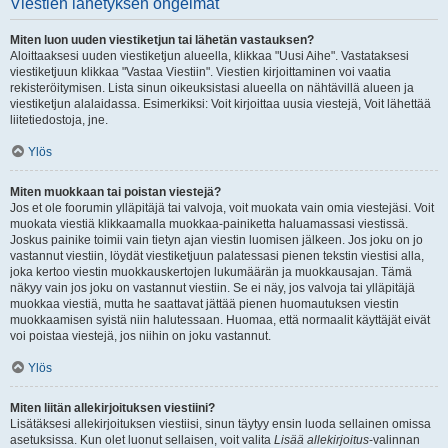
Viestien lähetyksen ongelmat
Miten luon uuden viestiketjun tai lähetän vastauksen?
Aloittaaksesi uuden viestiketjun alueella, klikkaa "Uusi Aihe". Vastataksesi
viestiketjuun klikkaa "Vastaa Viestiin". Viestien kirjoittaminen voi vaatia
rekisteröitymisen. Lista sinun oikeuksistasi alueella on nähtävillä alueen ja
viestiketjun alalaidassa. Esimerkiksi: Voit kirjoittaa uusia viestejä, Voit lähettää
liitetiedostoja, jne.
Ylös
Miten muokkaan tai poistan viestejä?
Jos et ole foorumin ylläpitäjä tai valvoja, voit muokata vain omia viestejäsi. Voit
muokata viestiä klikkaamalla muokkaa-painiketta haluamassasi viestissä.
Joskus painike toimii vain tietyn ajan viestin luomisen jälkeen. Jos joku on jo
vastannut viestiin, löydät viestiketjuun palatessasi pienen tekstin viestisi alla,
joka kertoo viestin muokkauskertojen lukumäärän ja muokkausajan. Tämä
näkyy vain jos joku on vastannut viestiin. Se ei näy, jos valvoja tai ylläpitäjä
muokkaa viestiä, mutta he saattavat jättää pienen huomautuksen viestin
muokkaamisen syistä niin halutessaan. Huomaa, että normaalit käyttäjät eivät
voi poistaa viestejä, jos niihin on joku vastannut.
Ylös
Miten liitän allekirjoituksen viestiini?
Lisätäksesi allekirjoituksen viestiisi, sinun täytyy ensin luoda sellainen omissa
asetuksissa. Kun olet luonut sellaisen, voit valita
Lisää allekirjoitus
-valinnan