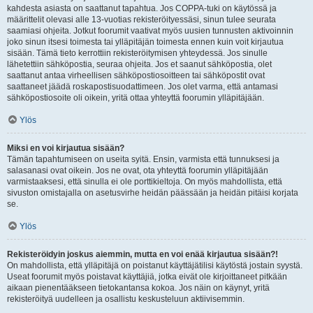
kahdesta asiasta on saattanut tapahtua. Jos COPPA-tuki on käytössä ja
määrittelit olevasi alle 13-vuotias rekisteröityessäsi, sinun tulee seurata
saamiasi ohjeita. Jotkut foorumit vaativat myös uusien tunnusten aktivoinnin
joko sinun itsesi toimesta tai ylläpitäjän toimesta ennen kuin voit kirjautua
sisään. Tämä tieto kerrottiin rekisteröitymisen yhteydessä. Jos sinulle
lähetettiin sähköpostia, seuraa ohjeita. Jos et saanut sähköpostia, olet
saattanut antaa virheellisen sähköpostiosoitteen tai sähköpostit ovat
saattaneet jäädä roskapostisuodattimeen. Jos olet varma, että antamasi
sähköpostiosoite oli oikein, yritä ottaa yhteyttä foorumin ylläpitäjään.
Ylös
Miksi en voi kirjautua sisään?
Tämän tapahtumiseen on useita syitä. Ensin, varmista että tunnuksesi ja
salasanasi ovat oikein. Jos ne ovat, ota yhteyttä foorumin ylläpitäjään
varmistaaksesi, että sinulla ei ole porttikieltoja. On myös mahdollista, että
sivuston omistajalla on asetusvirhe heidän päässään ja heidän pitäisi korjata
se.
Ylös
Rekisteröidyin joskus aiemmin, mutta en voi enää kirjautua sisään?!
On mahdollista, että ylläpitäjä on poistanut käyttäjätilisi käytöstä jostain syystä.
Useat foorumit myös poistavat käyttäjiä, jotka eivät ole kirjoittaneet pitkään
aikaan pienentääkseen tietokantansa kokoa. Jos näin on käynyt, yritä
rekisteröityä uudelleen ja osallistu keskusteluun aktiivisemmin.