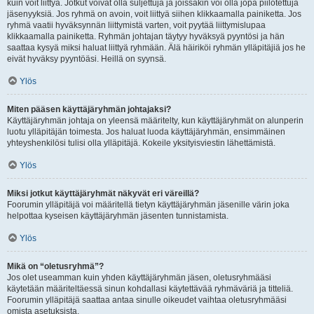
kuin voit liittyä. Jotkut voivat olla suljettuja ja joissakin voi olla jopa piilotettuja
jäsenyyksiä. Jos ryhmä on avoin, voit liittyä siihen klikkaamalla painiketta. Jos
ryhmä vaatii hyväksynnän liittymistä varten, voit pyytää liittymislupaa
klikkaamalla painiketta. Ryhmän johtajan täytyy hyväksyä pyyntösi ja hän
saattaa kysyä miksi haluat liittyä ryhmään. Älä häiriköi ryhmän ylläpitäjiä jos he
eivät hyväksy pyyntöäsi. Heillä on syynsä.
Ylös
Miten pääsen käyttäjäryhmän johtajaksi?
Käyttäjäryhmän johtaja on yleensä määritelty, kun käyttäjäryhmät on alunperin
luotu ylläpitäjän toimesta. Jos haluat luoda käyttäjäryhmän, ensimmäinen
yhteyshenkilösi tulisi olla ylläpitäjä. Kokeile yksityisviestin lähettämistä.
Ylös
Miksi jotkut käyttäjäryhmät näkyvät eri väreillä?
Foorumin ylläpitäjä voi määritellä tietyn käyttäjäryhmän jäsenille värin joka
helpottaa kyseisen käyttäjäryhmän jäsenten tunnistamista.
Ylös
Mikä on “oletusryhmä”?
Jos olet useamman kuin yhden käyttäjäryhmän jäsen, oletusryhmääsi
käytetään määriteltäessä sinun kohdallasi käytettävää ryhmäväriä ja titteliä.
Foorumin ylläpitäjä saattaa antaa sinulle oikeudet vaihtaa oletusryhmääsi
omista asetuksista.