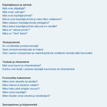
Käyttäjätasot ja ryhmät
Mitä ovat ylläpitäjät?
Mitä ovatr valvojat?
Mitä ovat käyttäjäryhmät?
Missä ovat käyttäjäryhmät ja miten liityn sellaiseen?
Miten pääsen käyttäjäryhmän johtajaksi?
Miksi jotkut käyttäjäryhmät näkyvät eri väreillä?
Mikä on “oletusryhmä”?
Mikä on “Tiimi” linkki?
Yksityisviestit
En voi lähettää yksityisviestejä!
Saan yksityisviestejä joita en halua!
Olen saanut roskapostia tai väärinkäytöksiä sisältäviä viestejä tältä foorumilta!
Ystävät ja vihamiehet
Mitä ovat kaveri ja vihamieslistat?
Kuinka voin lisätä / poistaa käyttäjiä kavereista tai vihamiehistä
Foorumilta hakeminen
Miten etsin alueelta tai alueilta?
Miksi hakuni ei löytänyt mitään?
Miksi haku johti tyhjään sivuun!?
Miten etsin käyttäjiä?
Miten löydän omat viestini ja viestiketjuni?
Seuraaminen ja kirjanmerkit