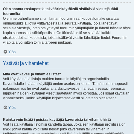
Olen saanut roskapostia tai väärinkäytöksiä sisältäviä viestejä tältä
foorumilta!
Olemme pahoillamme siitä. Tämän foorumin sähköpostilomake sisältää
ominaisuuksia, jotka yrittävät estää ja seurata käyttäjiä, jotka lähettävät
sellaisia viestejä, joten ota yhteyttä foorumin ylläpitäjään ja lähetä hänelle täysi
kopio saamastasi sähköpostista. On tärkeää, että se sisältää kaikki
otsaketiedot sähköpostista, jotka sisältävät viestin lähettäjän tiedot. Foorumin
ylläpitäjä voi sitten toimia tarpeen mukaan.
Ylös
Ystävät ja vihamiehet
Mitä ovat kaveri ja vihamieslistat?
Voit käyttää näitä listoja muiden foorumin käyttäjien organisointiin.
Kaverilistalle lisätään käyttäjiä omien asetusten kautta. Tämä auttaa nopeasti
näkemään jos he ovat paikalla ja yksityisviestien lähettämisessä. Teemasta
riippuen näiden käyttäjien viestit saatetaan myös korostaa. Jos lisäät käyttäjän
vihamieheksi, kaikki käyttäjän kirjoittamat viestit piilotetaan oletuksena.
Ylös
Kuinka voin lisätä / poistaa käyttäjiä kavereista tai vihamiehistä
Voit lisätä käyttäjiä listoihisi kahdella tapaa. Jokaisen käyttäjän profiilissa on
linkki jonka kautta voit lisätä heidät joko kavereihin tai vihamiehiin.