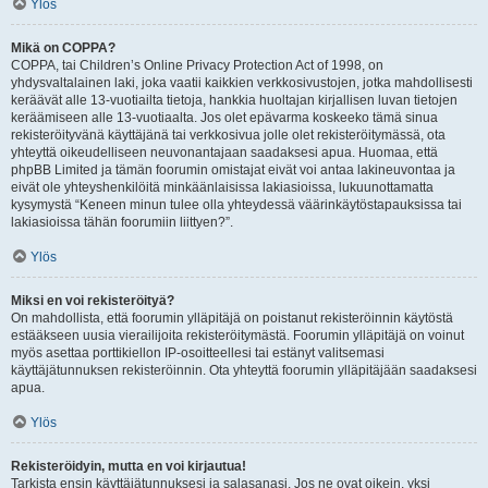
Ylös
Mikä on COPPA?
COPPA, tai Children’s Online Privacy Protection Act of 1998, on
yhdysvaltalainen laki, joka vaatii kaikkien verkkosivustojen, jotka mahdollisesti
keräävät alle 13-vuotiailta tietoja, hankkia huoltajan kirjallisen luvan tietojen
keräämiseen alle 13-vuotiaalta. Jos olet epävarma koskeeko tämä sinua
rekisteröityvänä käyttäjänä tai verkkosivua jolle olet rekisteröitymässä, ota
yhteyttä oikeudelliseen neuvonantajaan saadaksesi apua. Huomaa, että
phpBB Limited ja tämän foorumin omistajat eivät voi antaa lakineuvontaa ja
eivät ole yhteyshenkilöitä minkäänlaisissa lakiasioissa, lukuunottamatta
kysymystä “Keneen minun tulee olla yhteydessä väärinkäytöstapauksissa tai
lakiasioissa tähän foorumiin liittyen?”.
Ylös
Miksi en voi rekisteröityä?
On mahdollista, että foorumin ylläpitäjä on poistanut rekisteröinnin käytöstä
estääkseen uusia vierailijoita rekisteröitymästä. Foorumin ylläpitäjä on voinut
myös asettaa porttikiellon IP-osoitteellesi tai estänyt valitsemasi
käyttäjätunnuksen rekisteröinnin. Ota yhteyttä foorumin ylläpitäjään saadaksesi
apua.
Ylös
Rekisteröidyin, mutta en voi kirjautua!
Tarkista ensin käyttäjätunnuksesi ja salasanasi. Jos ne ovat oikein, yksi