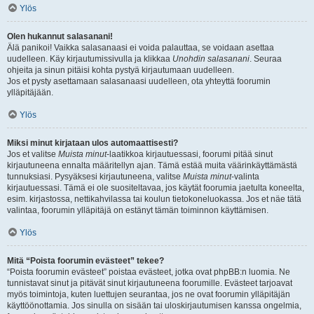
Ylös
Olen hukannut salasanani!
Älä panikoi! Vaikka salasanaasi ei voida palauttaa, se voidaan asettaa
uudelleen. Käy kirjautumissivulla ja klikkaa
Unohdin salasanani
. Seuraa
ohjeita ja sinun pitäisi kohta pystyä kirjautumaan uudelleen.
Jos et pysty asettamaan salasanaasi uudelleen, ota yhteyttä foorumin
ylläpitäjään.
Ylös
Miksi minut kirjataan ulos automaattisesti?
Jos et valitse
Muista minut
-laatikkoa kirjautuessasi, foorumi pitää sinut
kirjautuneena ennalta määritellyn ajan. Tämä estää muita väärinkäyttämästä
tunnuksiasi. Pysyäksesi kirjautuneena, valitse
Muista minut
-valinta
kirjautuessasi. Tämä ei ole suositeltavaa, jos käytät foorumia jaetulta koneelta,
esim. kirjastossa, nettikahvilassa tai koulun tietokoneluokassa. Jos et näe tätä
valintaa, foorumin ylläpitäjä on estänyt tämän toiminnon käyttämisen.
Ylös
Mitä “Poista foorumin evästeet” tekee?
“Poista foorumin evästeet” poistaa evästeet, jotka ovat phpBB:n luomia. Ne
tunnistavat sinut ja pitävät sinut kirjautuneena foorumille. Evästeet tarjoavat
myös toimintoja, kuten luettujen seurantaa, jos ne ovat foorumin ylläpitäjän
käyttöönottamia. Jos sinulla on sisään tai uloskirjautumisen kanssa ongelmia,