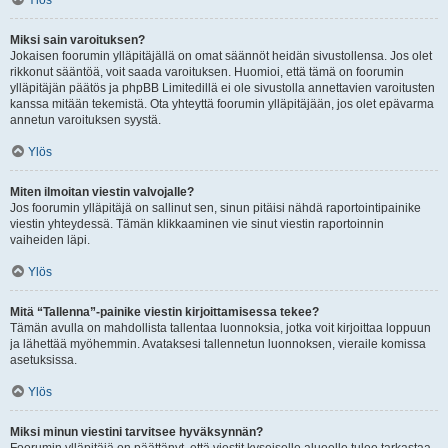
Ylös
Miksi sain varoituksen?
Jokaisen foorumin ylläpitäjällä on omat säännöt heidän sivustollensa. Jos olet
rikkonut sääntöä, voit saada varoituksen. Huomioi, että tämä on foorumin
ylläpitäjän päätös ja phpBB Limitedillä ei ole sivustolla annettavien varoitusten
kanssa mitään tekemistä. Ota yhteyttä foorumin ylläpitäjään, jos olet epävarma
annetun varoituksen syystä.
Ylös
Miten ilmoitan viestin valvojalle?
Jos foorumin ylläpitäjä on sallinut sen, sinun pitäisi nähdä raportointipainike
viestin yhteydessä. Tämän klikkaaminen vie sinut viestin raportoinnin
vaiheiden läpi.
Ylös
Mitä “Tallenna”-painike viestin kirjoittamisessa tekee?
Tämän avulla on mahdollista tallentaa luonnoksia, jotka voit kirjoittaa loppuun
ja lähettää myöhemmin. Avataksesi tallennetun luonnoksen, vieraile komissa
asetuksissa.
Ylös
Miksi minun viestini tarvitsee hyväksynnän?