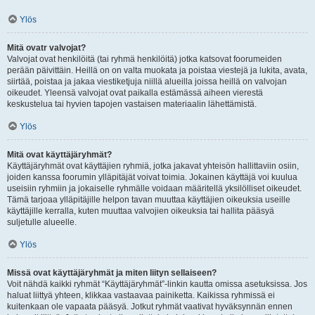
Ylös
Mitä ovatr valvojat?
Valvojat ovat henkilöitä (tai ryhmä henkilöitä) jotka katsovat foorumeiden
perään päivittäin. Heillä on on valta muokata ja poistaa viestejä ja lukita, avata,
siirtää, poistaa ja jakaa viestiketjuja niillä alueilla joissa heillä on valvojan
oikeudet. Yleensä valvojat ovat paikalla estämässä aiheen vierestä
keskustelua tai hyvien tapojen vastaisen materiaalin lähettämistä.
Ylös
Mitä ovat käyttäjäryhmät?
Käyttäjäryhmät ovat käyttäjien ryhmiä, jotka jakavat yhteisön hallittaviin osiin,
joiden kanssa foorumin ylläpitäjät voivat toimia. Jokainen käyttäjä voi kuulua
useisiin ryhmiin ja jokaiselle ryhmälle voidaan määritellä yksilölliset oikeudet.
Tämä tarjoaa ylläpitäjille helpon tavan muuttaa käyttäjien oikeuksia useille
käyttäjille kerralla, kuten muuttaa valvojien oikeuksia tai hallita pääsyä
suljetulle alueelle.
Ylös
Missä ovat käyttäjäryhmät ja miten liityn sellaiseen?
Voit nähdä kaikki ryhmät “Käyttäjäryhmät”-linkin kautta omissa asetuksissa. Jos
haluat liittyä yhteen, klikkaa vastaavaa painiketta. Kaikissa ryhmissä ei
kuitenkaan ole vapaata pääsyä. Jotkut ryhmät vaativat hyväksynnän ennen