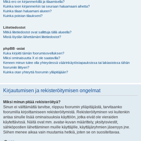
Mikä ero on kirjanmerkillä ja tilaamisella?
Kuinka teen kirjanmerkin tai seuraan haluamaani aihetta?
Kuinka tilaan haluamani alueen?
Kuinka poistan tilaukseni?
Liitetiedostot
Mitkä liitetiedostot ovat sallittuja tällä alueella?
Mistä löydän lähettämäni liitetiedostot?
phpBB -asiat
Kuka kirjoitti tämän foorumisovelluksen?
Miksi ominaisuutta X ei ole saatavilla?
Keneen minun tulee olla yhteydessä väärinkäytöstapauksissa tai lakiasioissa tähän
foorumiin liittyen?
Kuinka otan yhteyttä foorumin ylläpitäjään?
Kirjautumisen ja rekisteröitymisen ongelmat
Miksi minun pitää rekisteröityä?
Sinun ei välttämättä tarvitse, riippuu foorumin ylläpitäjästä, tarvitaanko
foorumilla kirjoittamiseen rekisteröitymistä. Rekisteröityminen voi kuitenkin
antaa sinulle lisää ominaisuuksia käyttöön, jotka eivät ole vieraiden
käytettävissä. Näitä ovat mm. avatar-kuvan määrittely, yksityisviestit,
sähköpostien lähettäminen muille käyttäjille, käyttäjäryhmien jäsenyys jne.
Siihen menee aikaa vain muutamia hetkiä, joten se on suositeltavaa.