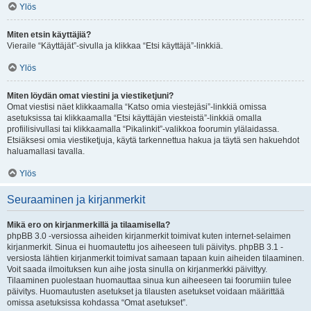
Ylös
Miten etsin käyttäjiä?
Vieraile “Käyttäjät”-sivulla ja klikkaa “Etsi käyttäjä”-linkkiä.
Ylös
Miten löydän omat viestini ja viestiketjuni?
Omat viestisi näet klikkaamalla “Katso omia viestejäsi”-linkkiä omissa
asetuksissa tai klikkaamalla “Etsi käyttäjän viesteistä”-linkkiä omalla
profiilisivullasi tai klikkaamalla “Pikalinkit”-valikkoa foorumin ylälaidassa.
Etsiäksesi omia viestiketjuja, käytä tarkennettua hakua ja täytä sen hakuehdot
haluamallasi tavalla.
Ylös
Seuraaminen ja kirjanmerkit
Mikä ero on kirjanmerkillä ja tilaamisella?
phpBB 3.0 -versiossa aiheiden kirjanmerkit toimivat kuten internet-selaimen
kirjanmerkit. Sinua ei huomautettu jos aiheeseen tuli päivitys. phpBB 3.1 -
versiosta lähtien kirjanmerkit toimivat samaan tapaan kuin aiheiden tilaaminen.
Voit saada ilmoituksen kun aihe josta sinulla on kirjanmerkki päivittyy.
Tilaaminen puolestaan huomauttaa sinua kun aiheeseen tai foorumiin tulee
päivitys. Huomautusten asetukset ja tilausten asetukset voidaan määrittää
omissa asetuksissa kohdassa “Omat asetukset”.