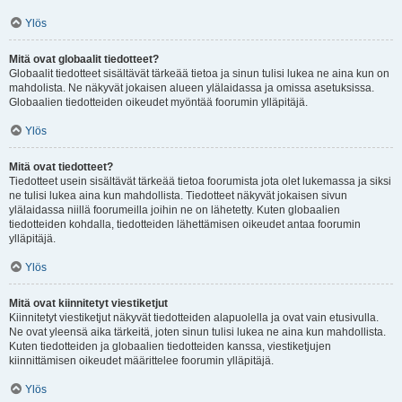
Ylös
Mitä ovat globaalit tiedotteet?
Globaalit tiedotteet sisältävät tärkeää tietoa ja sinun tulisi lukea ne aina kun on
mahdolista. Ne näkyvät jokaisen alueen ylälaidassa ja omissa asetuksissa.
Globaalien tiedotteiden oikeudet myöntää foorumin ylläpitäjä.
Ylös
Mitä ovat tiedotteet?
Tiedotteet usein sisältävät tärkeää tietoa foorumista jota olet lukemassa ja siksi
ne tulisi lukea aina kun mahdollista. Tiedotteet näkyvät jokaisen sivun
ylälaidassa niillä foorumeilla joihin ne on lähetetty. Kuten globaalien
tiedotteiden kohdalla, tiedotteiden lähettämisen oikeudet antaa foorumin
ylläpitäjä.
Ylös
Mitä ovat kiinnitetyt viestiketjut
Kiinnitetyt viestiketjut näkyvät tiedotteiden alapuolella ja ovat vain etusivulla.
Ne ovat yleensä aika tärkeitä, joten sinun tulisi lukea ne aina kun mahdollista.
Kuten tiedotteiden ja globaalien tiedotteiden kanssa, viestiketjujen
kiinnittämisen oikeudet määrittelee foorumin ylläpitäjä.
Ylös