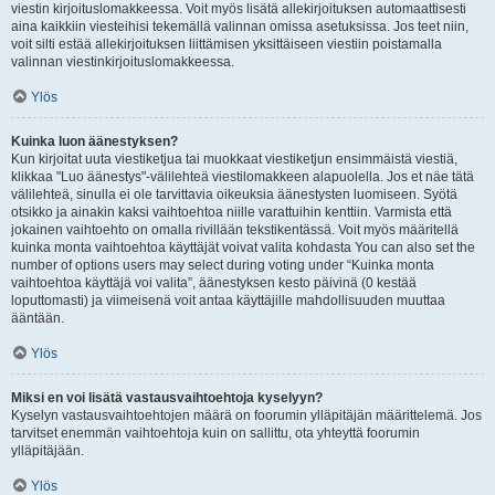
viestin kirjoituslomakkeessa. Voit myös lisätä allekirjoituksen automaattisesti
aina kaikkiin viesteihisi tekemällä valinnan omissa asetuksissa. Jos teet niin,
voit silti estää allekirjoituksen liittämisen yksittäiseen viestiin poistamalla
valinnan viestinkirjoituslomakkeessa.
Ylös
Kuinka luon äänestyksen?
Kun kirjoitat uuta viestiketjua tai muokkaat viestiketjun ensimmäistä viestiä,
klikkaa "Luo äänestys"-välilehteä viestilomakkeen alapuolella. Jos et näe tätä
välilehteä, sinulla ei ole tarvittavia oikeuksia äänestysten luomiseen. Syötä
otsikko ja ainakin kaksi vaihtoehtoa niille varattuihin kenttiin. Varmista että
jokainen vaihtoehto on omalla rivillään tekstikentässä. Voit myös määritellä
kuinka monta vaihtoehtoa käyttäjät voivat valita kohdasta You can also set the
number of options users may select during voting under “Kuinka monta
vaihtoehtoa käyttäjä voi valita”, äänestyksen kesto päivinä (0 kestää
loputtomasti) ja viimeisenä voit antaa käyttäjille mahdollisuuden muuttaa
ääntään.
Ylös
Miksi en voi lisätä vastausvaihtoehtoja kyselyyn?
Kyselyn vastausvaihtoehtojen määrä on foorumin ylläpitäjän määrittelemä. Jos
tarvitset enemmän vaihtoehtoja kuin on sallittu, ota yhteyttä foorumin
ylläpitäjään.
Ylös