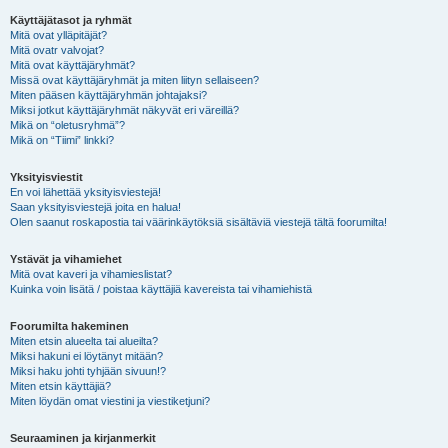
Käyttäjätasot ja ryhmät
Mitä ovat ylläpitäjät?
Mitä ovatr valvojat?
Mitä ovat käyttäjäryhmät?
Missä ovat käyttäjäryhmät ja miten liityn sellaiseen?
Miten pääsen käyttäjäryhmän johtajaksi?
Miksi jotkut käyttäjäryhmät näkyvät eri väreillä?
Mikä on “oletusryhmä”?
Mikä on “Tiimi” linkki?
Yksityisviestit
En voi lähettää yksityisviestejä!
Saan yksityisviestejä joita en halua!
Olen saanut roskapostia tai väärinkäytöksiä sisältäviä viestejä tältä foorumilta!
Ystävät ja vihamiehet
Mitä ovat kaveri ja vihamieslistat?
Kuinka voin lisätä / poistaa käyttäjiä kavereista tai vihamiehistä
Foorumilta hakeminen
Miten etsin alueelta tai alueilta?
Miksi hakuni ei löytänyt mitään?
Miksi haku johti tyhjään sivuun!?
Miten etsin käyttäjiä?
Miten löydän omat viestini ja viestiketjuni?
Seuraaminen ja kirjanmerkit