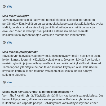
Ylös
Mitä ovatr valvojat?
Valvojat ovat henkilöitä (tai ryhmä henkilöitä) jotka katsovat foorumeiden
perään päivittäin. Heillä on on valta muokata ja poistaa viestejä ja lukita, avata,
siirtää, poistaa ja jakaa viestiketjuja niillä alueilla joissa heillä on valvojan
oikeudet. Yleensä valvojat ovat paikalla estämässä aiheen vierestä
keskustelua tai hyvien tapojen vastaisen materiaalin lähettämistä.
Ylös
Mitä ovat käyttäjäryhmät?
Käyttäjäryhmät ovat käyttäjien ryhmiä, jotka jakavat yhteisön hallittaviin osiin,
joiden kanssa foorumin ylläpitäjät voivat toimia. Jokainen käyttäjä voi kuulua
useisiin ryhmiin ja jokaiselle ryhmälle voidaan määritellä yksilölliset oikeudet.
Tämä tarjoaa ylläpitäjille helpon tavan muuttaa käyttäjien oikeuksia useille
käyttäjille kerralla, kuten muuttaa valvojien oikeuksia tai hallita pääsyä
suljetulle alueelle.
Ylös
Missä ovat käyttäjäryhmät ja miten liityn sellaiseen?
Voit nähdä kaikki ryhmät “Käyttäjäryhmät”-linkin kautta omissa asetuksissa. Jos
haluat liittyä yhteen, klikkaa vastaavaa painiketta. Kaikissa ryhmissä ei
kuitenkaan ole vapaata pääsyä. Jotkut ryhmät vaativat hyväksynnän ennen