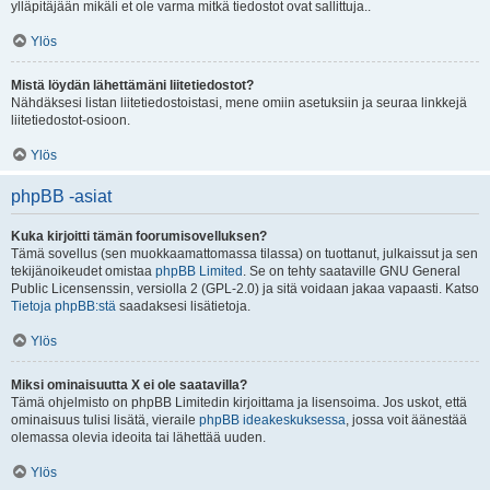
ylläpitäjään mikäli et ole varma mitkä tiedostot ovat sallittuja..
Ylös
Mistä löydän lähettämäni liitetiedostot?
Nähdäksesi listan liitetiedostoistasi, mene omiin asetuksiin ja seuraa linkkejä
liitetiedostot-osioon.
Ylös
phpBB -asiat
Kuka kirjoitti tämän foorumisovelluksen?
Tämä sovellus (sen muokkaamattomassa tilassa) on tuottanut, julkaissut ja sen
tekijänoikeudet omistaa
phpBB Limited
. Se on tehty saataville GNU General
Public Licensenssin, versiolla 2 (GPL-2.0) ja sitä voidaan jakaa vapaasti. Katso
Tietoja phpBB:stä
saadaksesi lisätietoja.
Ylös
Miksi ominaisuutta X ei ole saatavilla?
Tämä ohjelmisto on phpBB Limitedin kirjoittama ja lisensoima. Jos uskot, että
ominaisuus tulisi lisätä, vieraile
phpBB ideakeskuksessa
, jossa voit äänestää
olemassa olevia ideoita tai lähettää uuden.
Ylös