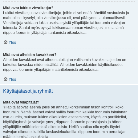
Mitä ovat lukitut viestiketjut?
Lukitut viestiketjut ovat viestiketjuja, joihin ei voi enää lähettää vastauksia ja
mahdolliset kyselyt joita viestiketjussa oli, ovat päättyneet automaattisesti.
Viestiketjuja voidaan lukita useista syistä ylläpitäjän tai foorumin valvojan
toimesta. Saatat myös pystyä lukitsemaan oman viestiketjusi, mutta tämä
riippuu foorumin ylläpitäjän antamista oikeuksista.
Ylös
Mitä ovat aiheiden kuvakkeet?
Aiheiden kuvakkeet ovat aiheen aloittajan valitsemia kuvakkeita joiden on
tarkoitus kuvastaa niiden sisältöä. Aiheiden kuvakkeiden käyttöoikeudet
riippuvat foorumin ylläpitäjän määrittelemistä oikeuksista.
Ylös
Käyttäjätasot ja ryhmät
Mitä ovat ylläpitäjät?
Ylläpitäjät ovat jäseniä joille on annettu korkeimman tason kontrolli koko
foorumiin. Nämä jäsenet voivat hallita foorumin kaikkia foorumin toiminnan
osa-alueita, mukaan lukien oikeuksien asettaminen, käyttäjien porttikiellot,
käyttäjäryhmät ja valvojat yms., riippuen foorumin perustajasta ja hänen
ylläpitäjille määrittelemistä oikeuksista. Heillä saattaa olla myös täydet
valvojan oikeudet kaikilla keskustelualueilla, riippuen foorumin perustajan
määrittelemistä asetuksista.