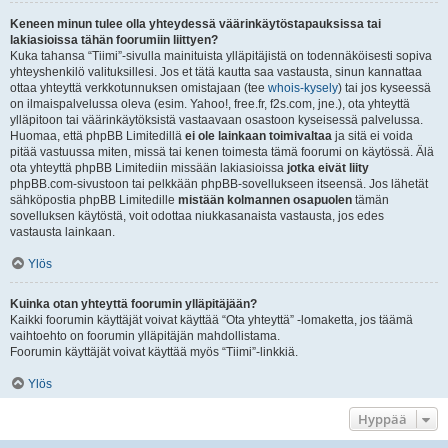
Keneen minun tulee olla yhteydessä väärinkäytöstapauksissa tai
lakiasioissa tähän foorumiin liittyen?
Kuka tahansa “Tiimi”-sivulla mainituista ylläpitäjistä on todennäköisesti sopiva
yhteyshenkilö valituksillesi. Jos et tätä kautta saa vastausta, sinun kannattaa
ottaa yhteyttä verkkotunnuksen omistajaan (tee
whois-kysely
) tai jos kyseessä
on ilmaispalvelussa oleva (esim. Yahoo!, free.fr, f2s.com, jne.), ota yhteyttä
ylläpitoon tai väärinkäytöksistä vastaavaan osastoon kyseisessä palvelussa.
Huomaa, että phpBB Limitedillä
ei ole lainkaan toimivaltaa
ja sitä ei voida
pitää vastuussa miten, missä tai kenen toimesta tämä foorumi on käytössä. Älä
ota yhteyttä phpBB Limitediin missään lakiasioissa
jotka eivät liity
phpBB.com-sivustoon tai pelkkään phpBB-sovellukseen itseensä. Jos lähetät
sähköpostia phpBB Limitedille
mistään kolmannen osapuolen
tämän
sovelluksen käytöstä, voit odottaa niukkasanaista vastausta, jos edes
vastausta lainkaan.
Ylös
Kuinka otan yhteyttä foorumin ylläpitäjään?
Kaikki foorumin käyttäjät voivat käyttää “Ota yhteyttä” -lomaketta, jos täämä
vaihtoehto on foorumin ylläpitäjän mahdollistama.
Foorumin käyttäjät voivat käyttää myös “Tiimi”-linkkiä.
Ylös
Hyppää