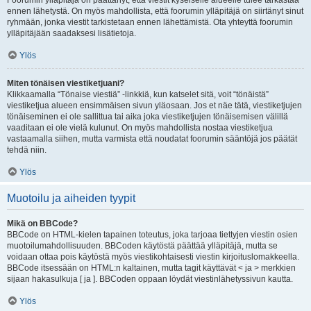
Foorumin ylläpitäjä on päättänyt, että viestit kyseiselle alueelle tulee tarkastaa
ennen lähetystä. On myös mahdollista, että foorumin ylläpitäjä on siirtänyt sinut
ryhmään, jonka viestit tarkistetaan ennen lähettämistä. Ota yhteyttä foorumin
ylläpitäjään saadaksesi lisätietoja.
Ylös
Miten tönäisen viestiketjuani?
Klikkaamalla “Tönaise viestiä” -linkkiä, kun katselet sitä, voit “tönäistä”
viestiketjua alueen ensimmäisen sivun yläosaan. Jos et näe tätä, viestiketjujen
tönäiseminen ei ole sallittua tai aika joka viestiketjujen tönäisemisen välillä
vaaditaan ei ole vielä kulunut. On myös mahdollista nostaa viestiketjua
vastaamalla siihen, mutta varmista että noudatat foorumin sääntöjä jos päätät
tehdä niin.
Ylös
Muotoilu ja aiheiden tyypit
Mikä on BBCode?
BBCode on HTML-kielen tapainen toteutus, joka tarjoaa tiettyjen viestin osien
muotoilumahdollisuuden. BBCoden käytöstä päättää ylläpitäjä, mutta se
voidaan ottaa pois käytöstä myös viestikohtaisesti viestin kirjoituslomakkeella.
BBCode itsessään on HTML:n kaltainen, mutta tagit käyttävät < ja > merkkien
sijaan hakasulkuja [ ja ]. BBCoden oppaan löydät viestinlähetyssivun kautta.
Ylös