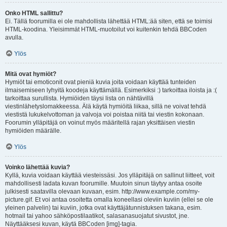
Onko HTML sallittu?
Ei. Tällä foorumilla ei ole mahdollista lähettää HTML:ää siten, että se toimisi
HTML-koodina. Yleisimmät HTML-muotoilut voi kuitenkin tehdä BBCoden
avulla.
Ylös
Mitä ovat hymiöt?
Hymiöt tai emoticonit ovat pieniä kuvia joita voidaan käyttää tunteiden
ilmaisemiseen lyhyitä koodeja käyttämällä. Esimerkiksi :) tarkoittaa iloista ja :(
tarkoittaa surullista. Hymiöiden täysi lista on nähtävillä
viestinlähetyslomakkeessa. Älä käytä hymiöitä liikaa, sillä ne voivat tehdä
viestistä lukukelvottoman ja valvoja voi poistaa niitä tai viestin kokonaan.
Foorumin ylläpitäjä on voinut myös määritellä rajan yksittäisen viestin
hymiöiden määrälle.
Ylös
Voinko lähettää kuvia?
Kyllä, kuvia voidaan käyttää viesteissäsi. Jos ylläpitäjä on sallinut liitteet, voit
mahdollisesti ladata kuvan foorumille. Muutoin sinun täytyy antaa osoite
julkisesti saatavilla olevaan kuvaan, esim. http://www.example.com/my-
picture.gif. Et voi antaa osoitetta omalla koneellasi oleviin kuviin (ellei se ole
yleinen palvelin) tai kuviin, jotka ovat käyttäjätunnistuksen takana, esim.
hotmail tai yahoo sähköpostilaatikot, salasanasuojatut sivustot, jne.
Näyttääksesi kuvan, käytä BBCoden [img]-tagia.