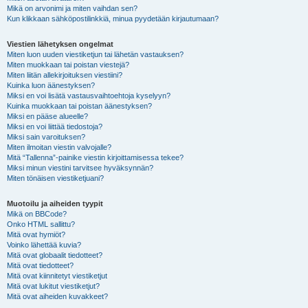
Mikä on arvonimi ja miten vaihdan sen?
Kun klikkaan sähköpostilinkkiä, minua pyydetään kirjautumaan?
Viestien lähetyksen ongelmat
Miten luon uuden viestiketjun tai lähetän vastauksen?
Miten muokkaan tai poistan viestejä?
Miten liitän allekirjoituksen viestiini?
Kuinka luon äänestyksen?
Miksi en voi lisätä vastausvaihtoehtoja kyselyyn?
Kuinka muokkaan tai poistan äänestyksen?
Miksi en pääse alueelle?
Miksi en voi liittää tiedostoja?
Miksi sain varoituksen?
Miten ilmoitan viestin valvojalle?
Mitä “Tallenna”-painike viestin kirjoittamisessa tekee?
Miksi minun viestini tarvitsee hyväksynnän?
Miten tönäisen viestiketjuani?
Muotoilu ja aiheiden tyypit
Mikä on BBCode?
Onko HTML sallittu?
Mitä ovat hymiöt?
Voinko lähettää kuvia?
Mitä ovat globaalit tiedotteet?
Mitä ovat tiedotteet?
Mitä ovat kiinnitetyt viestiketjut
Mitä ovat lukitut viestiketjut?
Mitä ovat aiheiden kuvakkeet?