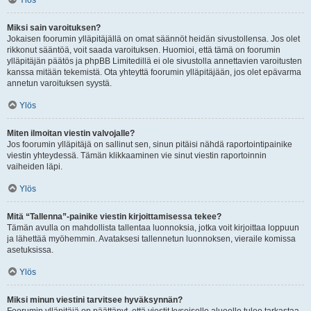
Ylös
Miksi sain varoituksen?
Jokaisen foorumin ylläpitäjällä on omat säännöt heidän sivustollensa. Jos olet
rikkonut sääntöä, voit saada varoituksen. Huomioi, että tämä on foorumin
ylläpitäjän päätös ja phpBB Limitedillä ei ole sivustolla annettavien varoitusten
kanssa mitään tekemistä. Ota yhteyttä foorumin ylläpitäjään, jos olet epävarma
annetun varoituksen syystä.
Ylös
Miten ilmoitan viestin valvojalle?
Jos foorumin ylläpitäjä on sallinut sen, sinun pitäisi nähdä raportointipainike
viestin yhteydessä. Tämän klikkaaminen vie sinut viestin raportoinnin
vaiheiden läpi.
Ylös
Mitä “Tallenna”-painike viestin kirjoittamisessa tekee?
Tämän avulla on mahdollista tallentaa luonnoksia, jotka voit kirjoittaa loppuun
ja lähettää myöhemmin. Avataksesi tallennetun luonnoksen, vieraile komissa
asetuksissa.
Ylös
Miksi minun viestini tarvitsee hyväksynnän?