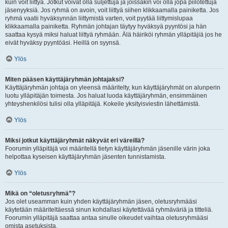
kuin voit liittyä. Jotkut voivat olla suljettuja ja joissakin voi olla jopa piilotettuja
jäsenyyksiä. Jos ryhmä on avoin, voit liittyä siihen klikkaamalla painiketta. Jos
ryhmä vaatii hyväksynnän liittymistä varten, voit pyytää liittymislupaa
klikkaamalla painiketta. Ryhmän johtajan täytyy hyväksyä pyyntösi ja hän
saattaa kysyä miksi haluat liittyä ryhmään. Älä häiriköi ryhmän ylläpitäjiä jos he
eivät hyväksy pyyntöäsi. Heillä on syynsä.
Ylös
Miten pääsen käyttäjäryhmän johtajaksi?
Käyttäjäryhmän johtaja on yleensä määritelty, kun käyttäjäryhmät on alunperin
luotu ylläpitäjän toimesta. Jos haluat luoda käyttäjäryhmän, ensimmäinen
yhteyshenkilösi tulisi olla ylläpitäjä. Kokeile yksityisviestin lähettämistä.
Ylös
Miksi jotkut käyttäjäryhmät näkyvät eri väreillä?
Foorumin ylläpitäjä voi määritellä tietyn käyttäjäryhmän jäsenille värin joka
helpottaa kyseisen käyttäjäryhmän jäsenten tunnistamista.
Ylös
Mikä on “oletusryhmä”?
Jos olet useamman kuin yhden käyttäjäryhmän jäsen, oletusryhmääsi
käytetään määriteltäessä sinun kohdallasi käytettävää ryhmäväriä ja titteliä.
Foorumin ylläpitäjä saattaa antaa sinulle oikeudet vaihtaa oletusryhmääsi
omista asetuksista.