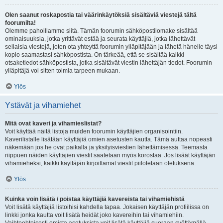
Olen saanut roskapostia tai väärinkäytöksiä sisältäviä viestejä tältä
foorumilta!
Olemme pahoillamme siitä. Tämän foorumin sähköpostilomake sisältää
ominaisuuksia, jotka yrittävät estää ja seurata käyttäjiä, jotka lähettävät
sellaisia viestejä, joten ota yhteyttä foorumin ylläpitäjään ja lähetä hänelle täysi
kopio saamastasi sähköpostista. On tärkeää, että se sisältää kaikki
otsaketiedot sähköpostista, jotka sisältävät viestin lähettäjän tiedot. Foorumin
ylläpitäjä voi sitten toimia tarpeen mukaan.
Ylös
Ystävät ja vihamiehet
Mitä ovat kaveri ja vihamieslistat?
Voit käyttää näitä listoja muiden foorumin käyttäjien organisointiin.
Kaverilistalle lisätään käyttäjiä omien asetusten kautta. Tämä auttaa nopeasti
näkemään jos he ovat paikalla ja yksityisviestien lähettämisessä. Teemasta
riippuen näiden käyttäjien viestit saatetaan myös korostaa. Jos lisäät käyttäjän
vihamieheksi, kaikki käyttäjän kirjoittamat viestit piilotetaan oletuksena.
Ylös
Kuinka voin lisätä / poistaa käyttäjiä kavereista tai vihamiehistä
Voit lisätä käyttäjiä listoihisi kahdella tapaa. Jokaisen käyttäjän profiilissa on
linkki jonka kautta voit lisätä heidät joko kavereihin tai vihamiehiin.