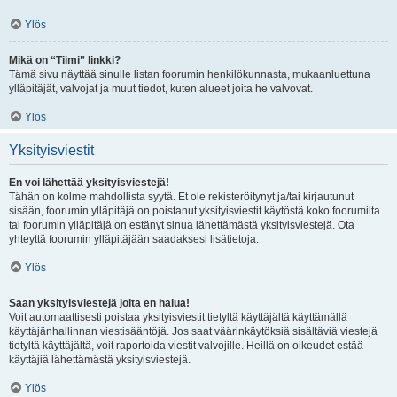
Ylös
Mikä on “Tiimi” linkki?
Tämä sivu näyttää sinulle listan foorumin henkilökunnasta, mukaanluettuna
ylläpitäjät, valvojat ja muut tiedot, kuten alueet joita he valvovat.
Ylös
Yksityisviestit
En voi lähettää yksityisviestejä!
Tähän on kolme mahdollista syytä. Et ole rekisteröitynyt ja/tai kirjautunut
sisään, foorumin ylläpitäjä on poistanut yksityisviestit käytöstä koko foorumilta
tai foorumin ylläpitäjä on estänyt sinua lähettämästä yksityisviestejä. Ota
yhteyttä foorumin ylläpitäjään saadaksesi lisätietoja.
Ylös
Saan yksityisviestejä joita en halua!
Voit automaattisesti poistaa yksityisviestit tietyltä käyttäjältä käyttämällä
käyttäjänhallinnan viestisääntöjä. Jos saat väärinkäytöksiä sisältäviä viestejä
tietyltä käyttäjältä, voit raportoida viestit valvojille. Heillä on oikeudet estää
käyttäjiä lähettämästä yksityisviestejä.
Ylös