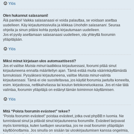
Ylös
Olen hukannut salasanani!
Älä panikoi! Vaikka salasanaasi ei voida palauttaa, se voidaan asettaa
uudelleen. Käy kirjautumissivulla ja klikkaa
Unohdin salasanani
. Seuraa
ohjeita ja sinun pitäisi kohta pystyä kirjautumaan uudelleen.
Jos et pysty asettamaan salasanaasi uudelleen, ota yhteyttä foorumin
ylläpitäjään.
Ylös
Miksi minut kirjataan ulos automaattisesti?
Jos et valitse
Muista minut
-laatikkoa kirjautuessasi, foorumi pitää sinut
kirjautuneena ennalta määritellyn ajan. Tämä estää muita väärinkäyttämästä
tunnuksiasi. Pysyäksesi kirjautuneena, valitse
Muista minut
-valinta
kirjautuessasi. Tämä ei ole suositeltavaa, jos käytät foorumia jaetulta koneelta,
esim. kirjastossa, nettikahvilassa tai koulun tietokoneluokassa. Jos et näe tätä
valintaa, foorumin ylläpitäjä on estänyt tämän toiminnon käyttämisen.
Ylös
Mitä “Poista foorumin evästeet” tekee?
“Poista foorumin evästeet” poistaa evästeet, jotka ovat phpBB:n luomia. Ne
tunnistavat sinut ja pitävät sinut kirjautuneena foorumille. Evästeet tarjoavat
myös toimintoja, kuten luettujen seurantaa, jos ne ovat foorumin ylläpitäjän
käyttöönottamia. Jos sinulla on sisään tai uloskirjautumisen kanssa ongelmia,