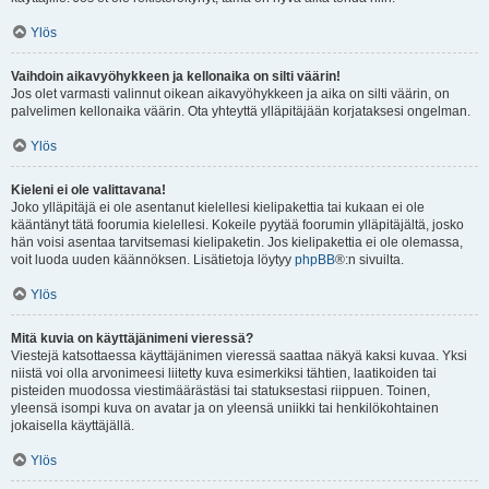
Ylös
Vaihdoin aikavyöhykkeen ja kellonaika on silti väärin!
Jos olet varmasti valinnut oikean aikavyöhykkeen ja aika on silti väärin, on
palvelimen kellonaika väärin. Ota yhteyttä ylläpitäjään korjataksesi ongelman.
Ylös
Kieleni ei ole valittavana!
Joko ylläpitäjä ei ole asentanut kielellesi kielipakettia tai kukaan ei ole
kääntänyt tätä foorumia kielellesi. Kokeile pyytää foorumin ylläpitäjältä, josko
hän voisi asentaa tarvitsemasi kielipaketin. Jos kielipakettia ei ole olemassa,
voit luoda uuden käännöksen. Lisätietoja löytyy
phpBB
®:n sivuilta.
Ylös
Mitä kuvia on käyttäjänimeni vieressä?
Viestejä katsottaessa käyttäjänimen vieressä saattaa näkyä kaksi kuvaa. Yksi
niistä voi olla arvonimeesi liitetty kuva esimerkiksi tähtien, laatikoiden tai
pisteiden muodossa viestimäärästäsi tai statuksestasi riippuen. Toinen,
yleensä isompi kuva on avatar ja on yleensä uniikki tai henkilökohtainen
jokaisella käyttäjällä.
Ylös