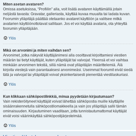
Miten asetan avataren?
Omissa asetuksissa, “Profiilin” alla, voit lisätä avataren käyttämällä jotain
neljästä tavasta: Gravatar, galleriasta, käyttää kuvaa muualta tai ladata kuvan.
Foorumin ylläpitäjä päättää otetaanko avataret käyttöön ja valitsee mitkä
avatarien käyttöönottotavat sallitaan. Jos et voi käyttää avataria, ota yhteyttä
foorumin ylläpitäjään.
Ylös
Mikä on arvonimi ja miten vaihdan sen?
Arvonimet, jotka näkyvät käyttäjänimesi alla osoittavat kirjoittamiesi viestien
määrän tai tietyt käyttäjät, kuten ylläpitäjät tai valvojat. Yleensä et voi vaihtaa
minkään arvonimen tekstiä, sillä nämä ovat ylläpitäjän määrittelemiä. Älä
kirjoita viestejä vain parantaaksesi arvonimeäsi. Useimmat foorumit eivät siedä
tätä ja valvojat tai ylläpitäjät voivat yksinkertaisesti pienentää viestilaskuriasi.
Ylös
Kun klikkaan sähköpostilinkkiä, minua pyydetään kirjautumaan?
Vain rekisteröityneet käyttäjät voivat lähettää sähköpostia muille käyttäjille
sisäänrakennetulla sähköpostilomakkeella ja vain jos ylläpitäjä sallii tämän
ominaisuuden. Kirjautuminen vaaditaan, jotta tunnistautumattomat käyttäjät
eivät voisi väärinkäyttää sähköpostijärjestelmää.
Ylös