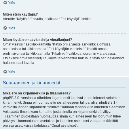
Ylös
Miten etsin käyttäjiä?
Vieraile “Käyttäjät”-sivulla ja klikkaa “Etsi käyttäjä”-linkkiä.
Ylös
Miten löydän omat viestini ja viestiketjuni?
Omat viestisi näet klikkaamalla “Katso omia viestejäsi”-linkkiä omissa
asetuksissa tai klikkaamalla “Etsi käyttäjän viesteistä”-linkkiä omalla
profiilisivullasi tai klikkaamalla “Pikalinkit”-valikkoa foorumin ylälaidassa.
Etsiäksesi omia viestiketjuja, käytä tarkennettua hakua ja täytä sen hakuehdot
haluamallasi tavalla.
Ylös
Seuraaminen ja kirjanmerkit
Mikä ero on kirjanmerkillä ja tilaamisella?
phpBB 3.0 -versiossa aiheiden kirjanmerkit toimivat kuten internet-selaimen
kirjanmerkit. Sinua ei huomautettu jos aiheeseen tuli päivitys. phpBB 3.1 -
versiosta lähtien kirjanmerkit toimivat samaan tapaan kuin aiheiden tilaaminen.
Voit saada ilmoituksen kun aihe josta sinulla on kirjanmerkki päivittyy.
Tilaaminen puolestaan huomauttaa sinua kun aiheeseen tai foorumiin tulee
päivitys. Huomautusten asetukset ja tilausten asetukset voidaan määrittää
omissa asetuksissa kohdassa “Omat asetukset”.