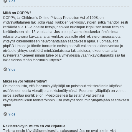
Ylös
Mikä on COPPA?
COPPA, tai Children’s Online Privacy Protection Act of 1998, on
yhdysvaltalainen laki, joka vaatii kaikkien verkkosivustojen, jotka mahdollisesti
keräävät alle 13-vuotiailta tietoja, hankkia huoltajan kirjallisen luvan tietojen
keräämiseen alle 13-vuotiaalta. Jos olet epävarma koskeeko tämä sinua
rekisteröityvänä käyttäjänä tai verkkosivua jolle olet rekisteröitymässä, ota
yhteyttä oikeudelliseen neuvonantajaan saadaksesi apua. Huomaa, että
phpBB Limited ja tämän foorumin omistajat eivät voi antaa lakineuvontaa ja
eivät ole yhteyshenkilöitä minkäänlaisissa lakiasioissa, lukuunottamatta
kysymystä “Keneen minun tulee olla yhteydessä väärinkäytöstapauksissa tai
lakiasioissa tähän foorumiin liittyen?”.
Ylös
Miksi en voi rekisteröityä?
On mahdollista, että foorumin ylläpitäjä on poistanut rekisteröinnin käytöstä
estääkseen uusia vierailijoita rekisteröitymästä. Foorumin ylläpitäjä on voinut
myös asettaa porttikiellon IP-osoitteellesi tai estänyt valitsemasi
käyttäjätunnuksen rekisteröinnin. Ota yhteyttä foorumin ylläpitäjään saadaksesi
apua.
Ylös
Rekisteröidyin, mutta en voi kirjautua!
Tarkista ensin käyttäjätunnuksesi ja salasanasi. Jos ne ovat oikein, yksi