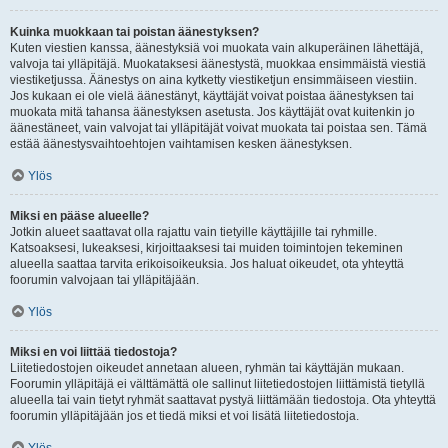
Kuinka muokkaan tai poistan äänestyksen?
Kuten viestien kanssa, äänestyksiä voi muokata vain alkuperäinen lähettäjä,
valvoja tai ylläpitäjä. Muokataksesi äänestystä, muokkaa ensimmäistä viestiä
viestiketjussa. Äänestys on aina kytketty viestiketjun ensimmäiseen viestiin.
Jos kukaan ei ole vielä äänestänyt, käyttäjät voivat poistaa äänestyksen tai
muokata mitä tahansa äänestyksen asetusta. Jos käyttäjät ovat kuitenkin jo
äänestäneet, vain valvojat tai ylläpitäjät voivat muokata tai poistaa sen. Tämä
estää äänestysvaihtoehtojen vaihtamisen kesken äänestyksen.
Ylös
Miksi en pääse alueelle?
Jotkin alueet saattavat olla rajattu vain tietyille käyttäjille tai ryhmille.
Katsoaksesi, lukeaksesi, kirjoittaaksesi tai muiden toimintojen tekeminen
alueella saattaa tarvita erikoisoikeuksia. Jos haluat oikeudet, ota yhteyttä
foorumin valvojaan tai ylläpitäjään.
Ylös
Miksi en voi liittää tiedostoja?
Liitetiedostojen oikeudet annetaan alueen, ryhmän tai käyttäjän mukaan.
Foorumin ylläpitäjä ei välttämättä ole sallinut liitetiedostojen liittämistä tietyllä
alueella tai vain tietyt ryhmät saattavat pystyä liittämään tiedostoja. Ota yhteyttä
foorumin ylläpitäjään jos et tiedä miksi et voi lisätä liitetiedostoja.