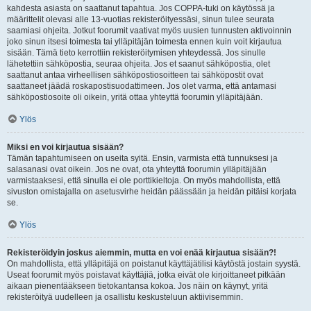
kahdesta asiasta on saattanut tapahtua. Jos COPPA-tuki on käytössä ja
määrittelit olevasi alle 13-vuotias rekisteröityessäsi, sinun tulee seurata
saamiasi ohjeita. Jotkut foorumit vaativat myös uusien tunnusten aktivoinnin
joko sinun itsesi toimesta tai ylläpitäjän toimesta ennen kuin voit kirjautua
sisään. Tämä tieto kerrottiin rekisteröitymisen yhteydessä. Jos sinulle
lähetettiin sähköpostia, seuraa ohjeita. Jos et saanut sähköpostia, olet
saattanut antaa virheellisen sähköpostiosoitteen tai sähköpostit ovat
saattaneet jäädä roskapostisuodattimeen. Jos olet varma, että antamasi
sähköpostiosoite oli oikein, yritä ottaa yhteyttä foorumin ylläpitäjään.
Ylös
Miksi en voi kirjautua sisään?
Tämän tapahtumiseen on useita syitä. Ensin, varmista että tunnuksesi ja
salasanasi ovat oikein. Jos ne ovat, ota yhteyttä foorumin ylläpitäjään
varmistaaksesi, että sinulla ei ole porttikieltoja. On myös mahdollista, että
sivuston omistajalla on asetusvirhe heidän päässään ja heidän pitäisi korjata
se.
Ylös
Rekisteröidyin joskus aiemmin, mutta en voi enää kirjautua sisään?!
On mahdollista, että ylläpitäjä on poistanut käyttäjätilisi käytöstä jostain syystä.
Useat foorumit myös poistavat käyttäjiä, jotka eivät ole kirjoittaneet pitkään
aikaan pienentääkseen tietokantansa kokoa. Jos näin on käynyt, yritä
rekisteröityä uudelleen ja osallistu keskusteluun aktiivisemmin.