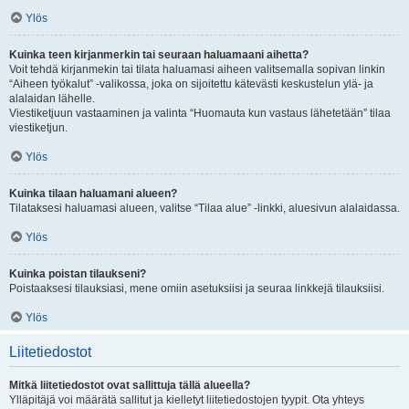
Ylös
Kuinka teen kirjanmerkin tai seuraan haluamaani aihetta?
Voit tehdä kirjanmekin tai tilata haluamasi aiheen valitsemalla sopivan linkin
“Aiheen työkalut” -valikossa, joka on sijoitettu kätevästi keskustelun ylä- ja
alalaidan lähelle.
Viestiketjuun vastaaminen ja valinta “Huomauta kun vastaus lähetetään” tilaa
viestiketjun.
Ylös
Kuinka tilaan haluamani alueen?
Tilataksesi haluamasi alueen, valitse “Tilaa alue” -linkki, aluesivun alalaidassa.
Ylös
Kuinka poistan tilaukseni?
Poistaaksesi tilauksiasi, mene omiin asetuksiisi ja seuraa linkkejä tilauksiisi.
Ylös
Liitetiedostot
Mitkä liitetiedostot ovat sallittuja tällä alueella?
Ylläpitäjä voi määrätä sallitut ja kielletyt liitetiedostojen tyypit. Ota yhteys