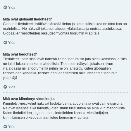
Ylös
Mitä ovat globaalit tiedotteet?
Globaalit tiedotteet sisältävät tärkeää tietoa ja sinun tulisi lukea ne aina kun on
mahdolista. Ne näkyvät jokaisen alueen ylälaidassa ja omissa asetuksissa.
Globaalien tiedotteiden oikeudet myöntää foorumin ylläpitäjä.
Ylös
Mitä ovat tiedotteet?
Tiedotteet usein sisältävät tärkeää tietoa foorumista jota olet lukemassa ja siksi
ne tulisi lukea aina kun mahdollista. Tiedotteet näkyvät jokaisen sivun
ylälaidassa niillä foorumeilla joihin ne on lähetetty. Kuten globaalien
tiedotteiden kohdalla, tiedotteiden lähettämisen oikeudet antaa foorumin
ylläpitäjä.
Ylös
Mitä ovat kiinnitetyt viestiketjut
Kiinnitetyt viestiketjut näkyvät tiedotteiden alapuolella ja ovat vain etusivulla.
Ne ovat yleensä aika tärkeitä, joten sinun tulisi lukea ne aina kun mahdollista.
Kuten tiedotteiden ja globaalien tiedotteiden kanssa, viestiketjujen
kiinnittämisen oikeudet määrittelee foorumin ylläpitäjä.
Ylös