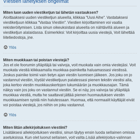
Viestien lähetyksen ongelmat
Miten luon uuden viestiketjun tai lähetän vastauksen?
Aloittaaksesi uuden viestiketjun alueella, klikkaa "Uusi Aihe". Vastataksesi
viestiketjuun klikkaa "Vastaa Viestiin". Viestien kirjoittaminen voi vaatia
rekisteröitymisen. Lista sinun oikeuksistasi alueella on nähtävillä alueen ja
viestiketjun alalaidassa. Esimerkiksi: Voit kirjoittaa uusia viestejä, Voit lähettää
liitetiedostoja, jne.
Ylös
Miten muokkaan tai poistan viestejä?
Jos et ole foorumin ylläpitäjä tai valvoja, voit muokata vain omia viestejäsi. Voit
muokata viestiä klikkaamalla muokkaa-painiketta haluamassasi viestissä.
Joskus painike toimii vain tietyn ajan viestin luomisen jälkeen. Jos joku on jo
vastannut viestiin, löydät viestiketjuun palatessasi pienen tekstin viestisi alla,
joka kertoo viestin muokkauskertojen lukumäärän ja muokkausajan. Tämä
näkyy vain jos joku on vastannut viestiin. Se ei näy, jos valvoja tai ylläpitäjä
muokkaa viestiä, mutta he saattavat jättää pienen huomautuksen viestin
muokkaamisen syistä niin halutessaan. Huomaa, että normaalit käyttäjät eivät
voi poistaa viestejä, jos niihin on joku vastannut.
Ylös
Miten liitän allekirjoituksen viestiini?
Lisätäksesi allekirjoituksen viestiisi, sinun täytyy ensin luoda sellainen omissa
asetuksissa. Kun olet luonut sellaisen, voit valita
Lisää allekirjoitus
-valinnan