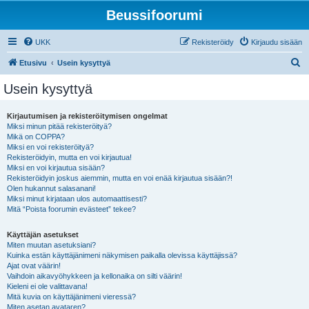
Beussifoorumi
UKK
Rekisteröidy
Kirjaudu sisään
E
Etusivu
Usein kysyttyä
t
Usein kysyttyä
s
i
Kirjautumisen ja rekisteröitymisen ongelmat
Miksi minun pitää rekisteröityä?
Mikä on COPPA?
Miksi en voi rekisteröityä?
Rekisteröidyin, mutta en voi kirjautua!
Miksi en voi kirjautua sisään?
Rekisteröidyin joskus aiemmin, mutta en voi enää kirjautua sisään?!
Olen hukannut salasanani!
Miksi minut kirjataan ulos automaattisesti?
Mitä “Poista foorumin evästeet” tekee?
Käyttäjän asetukset
Miten muutan asetuksiani?
Kuinka estän käyttäjänimeni näkymisen paikalla olevissa käyttäjissä?
Ajat ovat väärin!
Vaihdoin aikavyöhykkeen ja kellonaika on silti väärin!
Kieleni ei ole valittavana!
Mitä kuvia on käyttäjänimeni vieressä?
Miten asetan avataren?