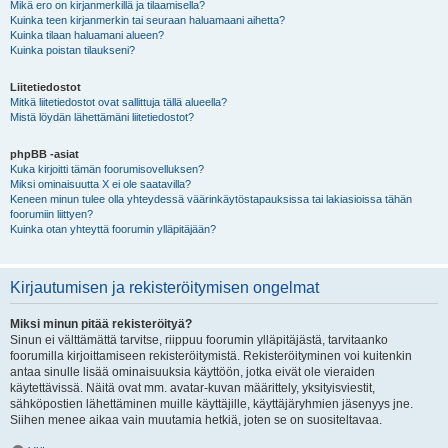
Mikä ero on kirjanmerkillä ja tilaamisella?
Kuinka teen kirjanmerkin tai seuraan haluamaani aihetta?
Kuinka tilaan haluamani alueen?
Kuinka poistan tilaukseni?
Liitetiedostot
Mitkä liitetiedostot ovat sallittuja tällä alueella?
Mistä löydän lähettämäni liitetiedostot?
phpBB -asiat
Kuka kirjoitti tämän foorumisovelluksen?
Miksi ominaisuutta X ei ole saatavilla?
Keneen minun tulee olla yhteydessä väärinkäytöstapauksissa tai lakiasioissa tähän
foorumiin liittyen?
Kuinka otan yhteyttä foorumin ylläpitäjään?
Kirjautumisen ja rekisteröitymisen ongelmat
Miksi minun pitää rekisteröityä?
Sinun ei välttämättä tarvitse, riippuu foorumin ylläpitäjästä, tarvitaanko
foorumilla kirjoittamiseen rekisteröitymistä. Rekisteröityminen voi kuitenkin
antaa sinulle lisää ominaisuuksia käyttöön, jotka eivät ole vieraiden
käytettävissä. Näitä ovat mm. avatar-kuvan määrittely, yksityisviestit,
sähköpostien lähettäminen muille käyttäjille, käyttäjäryhmien jäsenyys jne.
Siihen menee aikaa vain muutamia hetkiä, joten se on suositeltavaa.