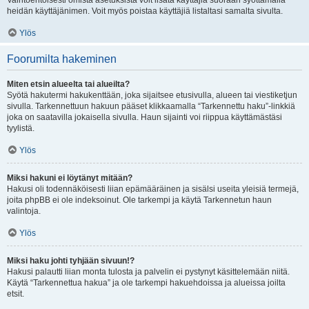
Vaihtoehtoisesti omista asetuksista voit lisätä käyttäjiä suoraan syöttämällä
heidän käyttäjänimen. Voit myös poistaa käyttäjiä listaltasi samalta sivulta.
Ylös
Foorumilta hakeminen
Miten etsin alueelta tai alueilta?
Syötä hakutermi hakukenttään, joka sijaitsee etusivulla, alueen tai viestiketjun
sivulla. Tarkennettuun hakuun pääset klikkaamalla “Tarkennettu haku”-linkkiä
joka on saatavilla jokaisella sivulla. Haun sijainti voi riippua käyttämästäsi
tyylistä.
Ylös
Miksi hakuni ei löytänyt mitään?
Hakusi oli todennäköisesti liian epämääräinen ja sisälsi useita yleisiä termejä,
joita phpBB ei ole indeksoinut. Ole tarkempi ja käytä Tarkennetun haun
valintoja.
Ylös
Miksi haku johti tyhjään sivuun!?
Hakusi palautti liian monta tulosta ja palvelin ei pystynyt käsittelemään niitä.
Käytä “Tarkennettua hakua” ja ole tarkempi hakuehdoissa ja alueissa joilta
etsit.