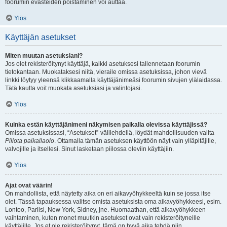
foorumin evästeiden poistaminen voi auttaa.
Ylös
Käyttäjän asetukset
Miten muutan asetuksiani?
Jos olet rekisteröitynyt käyttäjä, kaikki asetuksesi tallennetaan foorumin
tietokantaan. Muokataksesi niitä, vieraile omissa asetuksissa, johon vievä
linkki löytyy yleensä klikkaamalla käyttäjänimeäsi foorumin sivujen ylälaidassa.
Tätä kautta voit muokata asetuksiasi ja valintojasi.
Ylös
Kuinka estän käyttäjänimeni näkymisen paikalla olevissa käyttäjissä?
Omissa asetuksissasi, “Asetukset”-välilehdellä, löydät mahdollisuuden valita
Piilota paikallaolo
. Ottamalla tämän asetuksen käyttöön näyt vain ylläpitäjille,
valvojille ja itsellesi. Sinut lasketaan piilossa oleviin käyttäjiin.
Ylös
Ajat ovat väärin!
On mahdollista, että näytetty aika on eri aikavyöhykkeeltä kuin se jossa itse
olet. Tässä tapauksessa valitse omista asetuksista oma aikavyöhykkeesi, esim.
Lontoo, Pariisi, New York, Sidney, jne. Huomaathan, että aikavyöhykkeen
vaihtaminen, kuten monet muutkin asetukset ovat vain rekisteröityneille
käyttäjille. Jos et ole rekisteröitynyt, tämä on hyvä aika tehdä niin.