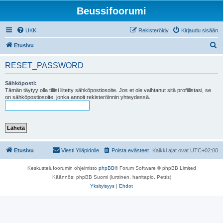
Beussifoorumi
UKK
Rekisteröidy
Kirjaudu sisään
E
Etusivu
t
RESET_PASSWORD
s
i
Sähköposti:
Tämän täytyy olla tiliisi liitetty sähköpostiosoite. Jos et ole vaihtanut sitä profiilistasi, se
on sähköpostiosoite, jonka annoit rekisteröinnin yhteydessä.
Etusivu
Viesti Ylläpidolle
Poista evästeet
Kaikki ajat ovat
UTC+02:00
Keskustelufoorumin ohjelmisto
phpBB
® Forum Software © phpBB Limited
Käännös: phpBB Suomi (lurttinen, harritapio, Pettis)
Yksityisyys
|
Ehdot