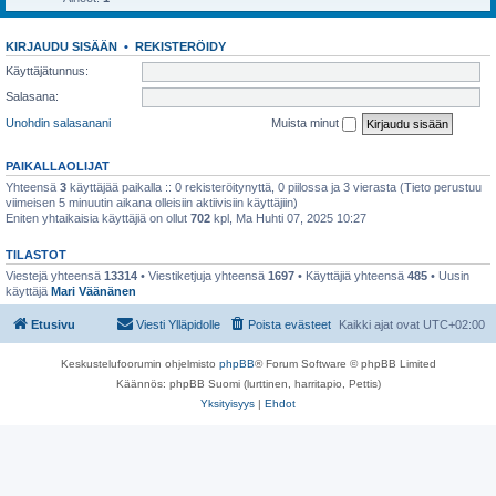
KIRJAUDU SISÄÄN
•
REKISTERÖIDY
Käyttäjätunnus:
Salasana:
Unohdin salasanani
Muista minut
PAIKALLAOLIJAT
Yhteensä
3
käyttäjää paikalla :: 0 rekisteröitynyttä, 0 piilossa ja 3 vierasta (Tieto perustuu
viimeisen 5 minuutin aikana olleisiin aktiivisiin käyttäjiin)
Eniten yhtaikaisia käyttäjiä on ollut
702
kpl, Ma Huhti 07, 2025 10:27
TILASTOT
Viestejä yhteensä
13314
• Viestiketjuja yhteensä
1697
• Käyttäjiä yhteensä
485
• Uusin
käyttäjä
Mari Väänänen
Etusivu
Viesti Ylläpidolle
Poista evästeet
Kaikki ajat ovat
UTC+02:00
Keskustelufoorumin ohjelmisto
phpBB
® Forum Software © phpBB Limited
Käännös: phpBB Suomi (lurttinen, harritapio, Pettis)
Yksityisyys
|
Ehdot