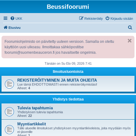
Beussifoorumi
UKK
Rekisteröidy
Kirjaudu sisään
E
Etusivu
t
Foorumiohjelmisto on päivitetty uuteen versioon. Samalla on otettu
s
käyttöön uusi ulkoasu. Ilmoittakaa sähköpostitse
i
foorumi@suomenbeauceron.fi jos havaitsette ongelmia.
Tänään on Su Elo 09, 2026 7:41
Ilmoitusluontoista
REKISTERÖITYMINEN JA MUITA OHJEITA
Lue tämä EHDOTTOMASTI ennen rekisteröitymistäsi!
Aiheet:
4
Yhdistys tiedottaa
Tulevia tapahtumia
Yhdistyksen tulevia tapahtumia
Aiheet:
22
Myyntiartikkelit
Tälle alueelle ilmoitukset yhdistyksen myyntiartikkeleista, joita myydään myös
ei-jäsenille
Aiheet:
1