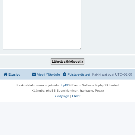
Etusivu
Viesti Ylläpidolle
Poista evästeet
Kaikki ajat ovat
UTC+02:00
Keskustelufoorumin ohjelmisto
phpBB
® Forum Software © phpBB Limited
Käännös: phpBB Suomi (lurttinen, harritapio, Pettis)
Yksityisyys
|
Ehdot