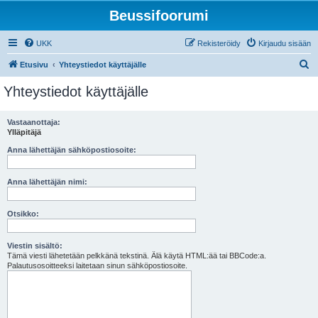
Beussifoorumi
UKK
Rekisteröidy
Kirjaudu sisään
E
Etusivu
Yhteystiedot käyttäjälle
t
Yhteystiedot käyttäjälle
s
i
Vastaanottaja:
Ylläpitäjä
Anna lähettäjän sähköpostiosoite:
Anna lähettäjän nimi:
Otsikko:
Viestin sisältö:
Tämä viesti lähetetään pelkkänä tekstinä. Älä käytä HTML:ää tai BBCode:a.
Palautusosoitteeksi laitetaan sinun sähköpostiosoite.