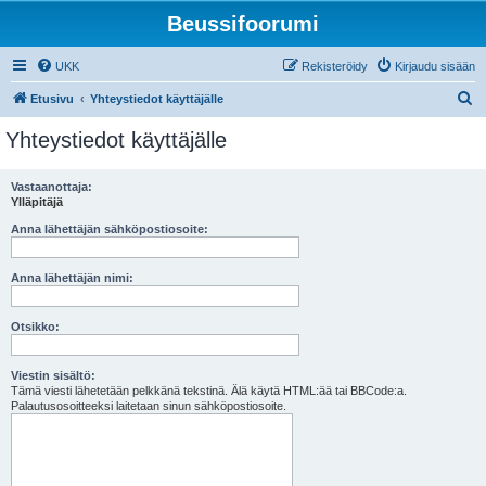
Beussifoorumi
UKK
Rekisteröidy
Kirjaudu sisään
E
Etusivu
Yhteystiedot käyttäjälle
t
Yhteystiedot käyttäjälle
s
i
Vastaanottaja:
Ylläpitäjä
Anna lähettäjän sähköpostiosoite:
Anna lähettäjän nimi:
Otsikko:
Viestin sisältö:
Tämä viesti lähetetään pelkkänä tekstinä. Älä käytä HTML:ää tai BBCode:a.
Palautusosoitteeksi laitetaan sinun sähköpostiosoite.