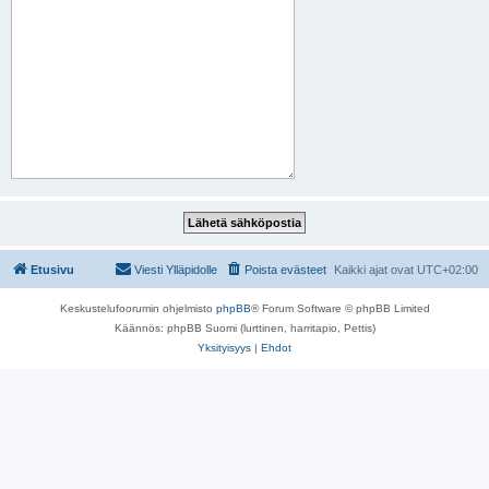
Etusivu
Viesti Ylläpidolle
Poista evästeet
Kaikki ajat ovat
UTC+02:00
Keskustelufoorumin ohjelmisto
phpBB
® Forum Software © phpBB Limited
Käännös: phpBB Suomi (lurttinen, harritapio, Pettis)
Yksityisyys
|
Ehdot