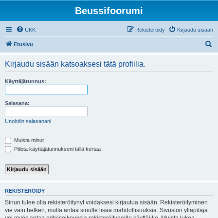
Beussifoorumi
UKK
Rekisteröidy
Kirjaudu sisään
E
Etusivu
t
Kirjaudu sisään katsoaksesi tätä profiilia.
s
i
Käyttäjätunnus:
Salasana:
Unohdin salasanani
Muista minut
Piilota käyttäjätunnukseni tällä kertaa
REKISTERÖIDY
Sinun tulee olla rekisteröitynyt voidaksesi kirjautua sisään. Rekisteröityminen
vie vain hetken, mutta antaa sinulle lisää mahdollisuuksia. Sivuston ylläpitäjä
voi myös antaa erityisoikeuksia rekisteröityneille käyttäjille. Muista lukea