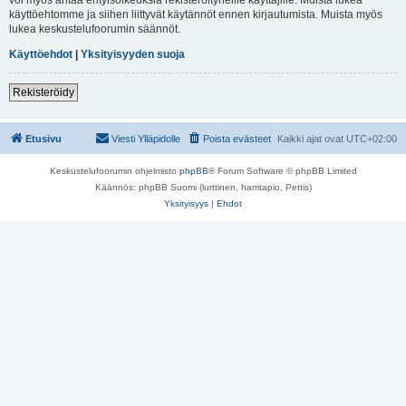
käyttöehtomme ja siihen liittyvät käytännöt ennen kirjautumista. Muista myös
lukea keskustelufoorumin säännöt.
Käyttöehdot
|
Yksityisyyden suoja
Rekisteröidy
Etusivu
Viesti Ylläpidolle
Poista evästeet
Kaikki ajat ovat
UTC+02:00
Keskustelufoorumin ohjelmisto
phpBB
® Forum Software © phpBB Limited
Käännös: phpBB Suomi (lurttinen, harritapio, Pettis)
Yksityisyys
|
Ehdot