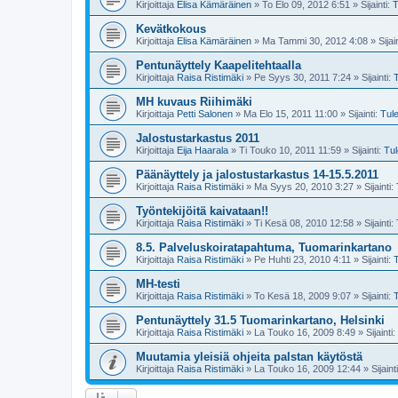
Kirjoittaja
Elisa Kämäräinen
»
To Elo 09, 2012 6:51
» Sijainti:
T
Kevätkokous
Kirjoittaja
Elisa Kämäräinen
»
Ma Tammi 30, 2012 4:08
» Sijai
Pentunäyttely Kaapelitehtaalla
Kirjoittaja
Raisa Ristimäki
»
Pe Syys 30, 2011 7:24
» Sijainti:
MH kuvaus Riihimäki
Kirjoittaja
Petti Salonen
»
Ma Elo 15, 2011 11:00
» Sijainti:
Tul
Jalostustarkastus 2011
Kirjoittaja
Eija Haarala
»
Ti Touko 10, 2011 11:59
» Sijainti:
Tul
Päänäyttely ja jalostustarkastus 14-15.5.2011
Kirjoittaja
Raisa Ristimäki
»
Ma Syys 20, 2010 3:27
» Sijainti:
Työntekijöitä kaivataan!!
Kirjoittaja
Raisa Ristimäki
»
Ti Kesä 08, 2010 12:58
» Sijainti:
8.5. Palveluskoiratapahtuma, Tuomarinkartano
Kirjoittaja
Raisa Ristimäki
»
Pe Huhti 23, 2010 4:11
» Sijainti:
MH-testi
Kirjoittaja
Raisa Ristimäki
»
To Kesä 18, 2009 9:07
» Sijainti:
Pentunäyttely 31.5 Tuomarinkartano, Helsinki
Kirjoittaja
Raisa Ristimäki
»
La Touko 16, 2009 8:49
» Sijainti:
Muutamia yleisiä ohjeita palstan käytöstä
Kirjoittaja
Raisa Ristimäki
»
La Touko 16, 2009 12:44
» Sijaint