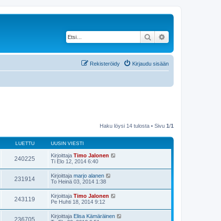
Etsi
Tarkennettu haku
Rekisteröidy
Kirjaudu sisään
Haku löysi 14 tulosta • Sivu
1
/
1
LUETTU
UUSIN VIESTI
Kirjoittaja
Timo Jalonen
240225
Ti Elo 12, 2014 6:40
Kirjoittaja
marjo alanen
231914
To Heinä 03, 2014 1:38
Kirjoittaja
Timo Jalonen
243119
Pe Huhti 18, 2014 9:12
Kirjoittaja
Elisa Kämäräinen
236705