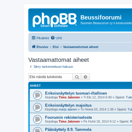
Beussifoorumi
Suomen Beauceron ry:n keskustelu
Pikalinkit
UKK
Etusivu
Etsi
Vastaamattomat aiheet
Vastaamattomat aiheet
Siirry tarkennettuun hakuun
Etsi
Tarkennettu haku
AIHEET
Erikoisnäyttelyn tuomari-illallinen
Kirjoittaja
Timo Jalonen
»
Ti Elo 12, 2014 6:40
» Sijainti:
Tule
Erikoisnäyttelyn majoitus
Kirjoittaja
marjo alanen
»
To Heinä 03, 2014 1:38
» Sijainti:
Tu
Foorumin rekisteriseloste
Kirjoittaja
Timo Jalonen
»
Pe Huhti 18, 2014 9:12
» Sijainti:
R
Päänäyttely 8.9. Tammela