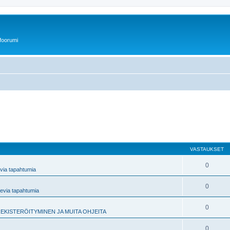
foorumi
VASTAUKSET
0
via tapahtumia
0
levia tapahtumia
0
EKISTERÖITYMINEN JA MUITA OHJEITA
0