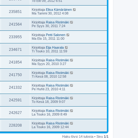
To Elo 09, 2012 6:51
Kirjoittaja
Elisa Kämäräinen
235851
Ma Tammi 30, 2012 4:08
Kirjoittaja
Raisa Ristimäki
241564
Pe Syys 30, 2011 7:24
Kirjoittaja
Petti Salonen
233955
Ma Elo 15, 2011 11:00
Kirjoittaja
Eija Haarala
234671
Ti Touko 10, 2011 11:59
Kirjoittaja
Raisa Ristimäki
241854
Ma Syys 20, 2010 3:27
Kirjoittaja
Raisa Ristimäki
241750
Ti Kesä 08, 2010 12:58
Kirjoittaja
Raisa Ristimäki
241332
Pe Huhti 23, 2010 4:11
Kirjoittaja
Raisa Ristimäki
242591
To Kesä 18, 2009 9:07
Kirjoittaja
Raisa Ristimäki
242627
La Touko 16, 2009 8:49
Kirjoittaja
Raisa Ristimäki
228208
La Touko 16, 2009 12:44
Haku löysi 14 tulosta • Sivu
1
/
1