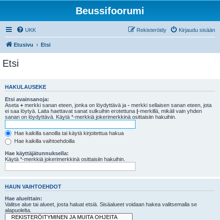
Beussifoorumi
UKK
Rekisteröidy
Kirjaudu sisään
Etusivu
Etsi
Etsi
HAKULAUSEKE
Etsi avainsanoja:
Aseta
+
merkki sanan eteen, jonka on löydyttävä ja
-
merkki sellaisen sanan eteen, jota
ei saa löytyä. Laita haettavat sanat sulkuihin erotettuna
|
-merkillä, mikäli vain yhden
sanan on löydyttävä. Käytä *-merkkiä jokerimerkkinä osittaisiin hakuihin.
Hae kaikilla sanoilla tai käytä kirjoitettua hakua
Hae kaikilla vaihtoehdoilla
Hae käyttäjätunnuksella:
Käytä *-merkkiä jokerimerkkinä osittaisiin hakuihin.
HAUN VAIHTOEHDOT
Hae alueittain:
Valitse alue tai alueet, josta haluat etsiä. Sisäalueet voidaan hakea valitsemalla se
alapuolelta.