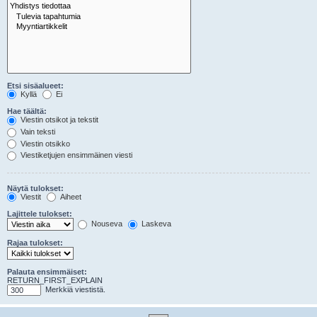
Etsi sisäalueet:
Kyllä
Ei
Hae täältä:
Viestin otsikot ja tekstit
Vain teksti
Viestin otsikko
Viestiketjujen ensimmäinen viesti
Näytä tulokset:
Viestit
Aiheet
Lajittele tulokset:
Nouseva
Laskeva
Rajaa tulokset:
Palauta ensimmäiset:
RETURN_FIRST_EXPLAIN
Merkkiä viestistä.