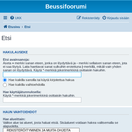
Beussifoorumi
UKK
Rekisteröidy
Kirjaudu sisään
Etusivu
Etsi
Etsi
HAKULAUSEKE
Etsi avainsanoja:
Aseta
+
merkki sanan eteen, jonka on löydyttävä ja
-
merkki sellaisen sanan eteen, jota
ei saa löytyä. Laita haettavat sanat sulkuihin erotettuna
|
-merkillä, mikäli vain yhden
sanan on löydyttävä. Käytä *-merkkiä jokerimerkkinä osittaisiin hakuihin.
Hae kaikilla sanoilla tai käytä kirjoitettua hakua
Hae kaikilla vaihtoehdoilla
Hae käyttäjätunnuksella:
Käytä *-merkkiä jokerimerkkinä osittaisiin hakuihin.
HAUN VAIHTOEHDOT
Hae alueittain:
Valitse alue tai alueet, josta haluat etsiä. Sisäalueet voidaan hakea valitsemalla se
alapuolelta.