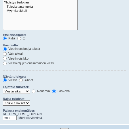
Etsi sisäalueet:
Kyllä
Ei
Hae täältä:
Viestin otsikot ja tekstit
Vain teksti
Viestin otsikko
Viestiketjujen ensimmäinen viesti
Näytä tulokset:
Viestit
Aiheet
Lajittele tulokset:
Nouseva
Laskeva
Rajaa tulokset:
Palauta ensimmäiset:
RETURN_FIRST_EXPLAIN
Merkkiä viestistä.