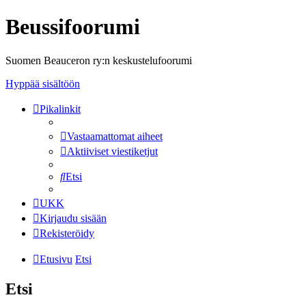
Beussifoorumi
Suomen Beauceron ry:n keskustelufoorumi
Hyppää sisältöön
Pikalinkit
Vastaamattomat aiheet
Aktiiviset viestiketjut
Etsi
UKK
Kirjaudu sisään
Rekisteröidy
Etusivu
Etsi
Etsi