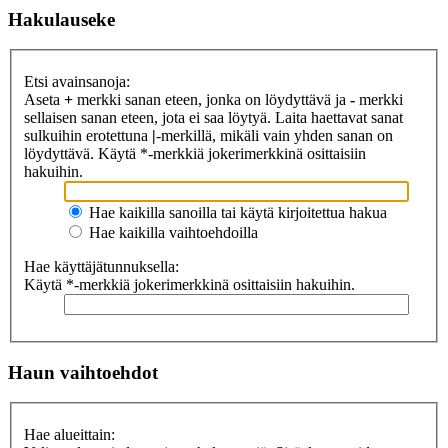
Hakulauseke
Etsi avainsanoja:
Aseta
+
merkki sanan eteen, jonka on löydyttävä ja
-
merkki
sellaisen sanan eteen, jota ei saa löytyä. Laita haettavat sanat
sulkuihin erotettuna
|
-merkillä, mikäli vain yhden sanan on
löydyttävä. Käytä *-merkkiä jokerimerkkinä osittaisiin
hakuihin.
Hae kaikilla sanoilla tai käytä kirjoitettua hakua
Hae kaikilla vaihtoehdoilla
Hae käyttäjätunnuksella:
Käytä *-merkkiä jokerimerkkinä osittaisiin hakuihin.
Haun vaihtoehdot
Hae alueittain: