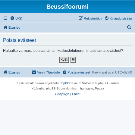
Beussifoorumi
UKK
Rekisteröidy
Kirjaudu sisään
E
Etusivu
t
Poista evästeet
s
i
Haluatko varmasti poistaa tämän keskustelufoorumin asettamat evästeet?
Etusivu
Viesti Ylläpidolle
Poista evästeet
Kaikki ajat ovat
UTC+02:00
Keskustelufoorumin ohjelmisto
phpBB
® Forum Software © phpBB Limited
Käännös: phpBB Suomi (lurttinen, harritapio, Pettis)
Yksityisyys
|
Ehdot