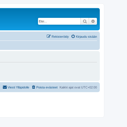
Etsi
Tarkennettu haku
Rekisteröidy
Kirjaudu sisään
Viesti Ylläpidolle
Poista evästeet
Kaikki ajat ovat
UTC+02:00