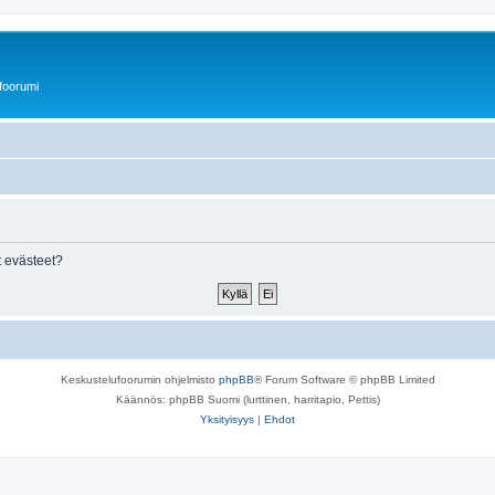
foorumi
 evästeet?
Keskustelufoorumin ohjelmisto
phpBB
® Forum Software © phpBB Limited
Käännös: phpBB Suomi (lurttinen, harritapio, Pettis)
Yksityisyys
|
Ehdot