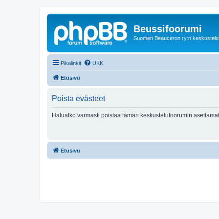
Beussifoorumi
Suomen Beauceron ry:n keskustelu
Pikalinkit
UKK
Etusivu
Poista evästeet
Haluatko varmasti poistaa tämän keskustelufoorumin asettamat
Etusivu