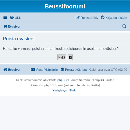
Beussifoorumi
UKK
Rekisteröidy
Kirjaudu sisään
E
Etusivu
t
Poista evästeet
s
i
Haluatko varmasti poistaa tämän keskustelufoorumin asettamat evästeet?
Etusivu
Viesti Ylläpidolle
Poista evästeet
Kaikki ajat ovat
UTC+02:00
Keskustelufoorumin ohjelmisto
phpBB
® Forum Software © phpBB Limited
Käännös: phpBB Suomi (lurttinen, harritapio, Pettis)
Yksityisyys
|
Ehdot