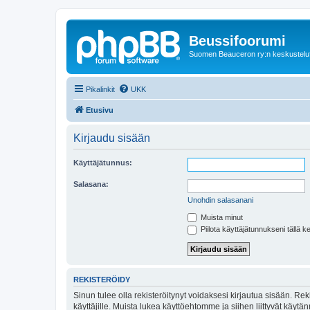
Beussifoorumi
Suomen Beauceron ry:n keskustelu
Pikalinkit
UKK
Etusivu
Kirjaudu sisään
Käyttäjätunnus:
Salasana:
Unohdin salasanani
Muista minut
Piilota käyttäjätunnukseni tällä k
REKISTERÖIDY
Sinun tulee olla rekisteröitynyt voidaksesi kirjautua sisään. Rek
käyttäjille. Muista lukea käyttöehtomme ja siihen liittyvät käy