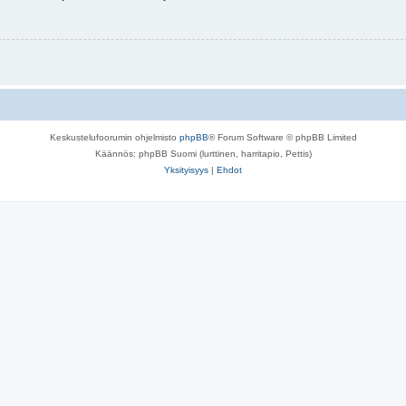
Keskustelufoorumin ohjelmisto
phpBB
® Forum Software © phpBB Limited
Käännös: phpBB Suomi (lurttinen, harritapio, Pettis)
Yksityisyys
|
Ehdot