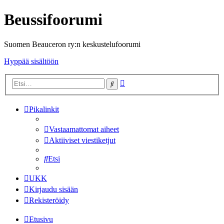
Beussifoorumi
Suomen Beauceron ry:n keskustelufoorumi
Hyppää sisältöön
Tarkennettu
Etsi
haku
Pikalinkit
Vastaamattomat aiheet
Aktiiviset viestiketjut
Etsi
UKK
Kirjaudu sisään
Rekisteröidy
Etusivu