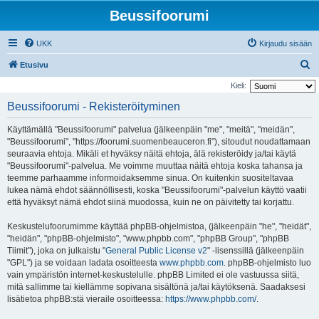
Beussifoorumi
UKK
Kirjaudu sisään
E
Etusivu
t
Kieli:
s
Beussifoorumi - Rekisteröityminen
i
Käyttämällä "Beussifoorumi" palvelua (jälkeenpäin "me", "meitä", "meidän",
"Beussifoorumi", "https://foorumi.suomenbeauceron.fi"), sitoudut noudattamaan
seuraavia ehtoja. Mikäli et hyväksy näitä ehtoja, älä rekisteröidy ja/tai käytä
"Beussifoorumi"-palvelua. Me voimme muuttaa näitä ehtoja koska tahansa ja
teemme parhaamme informoidaksemme sinua. On kuitenkin suositeltavaa
lukea nämä ehdot säännöllisesti, koska "Beussifoorumi"-palvelun käyttö vaatii
että hyväksyt nämä ehdot siinä muodossa, kuin ne on päivitetty tai korjattu.
Keskustelufoorumimme käyttää phpBB-ohjelmistoa, (jälkeenpäin "he", "heidät",
"heidän", "phpBB-ohjelmisto", "www.phpbb.com", "phpBB Group", "phpBB
Tiimit"), joka on julkaistu "
General Public License v2
" -lisenssillä (jälkeenpäin
"GPL") ja se voidaan ladata osoitteesta
www.phpbb.com
. phpBB-ohjelmisto luo
vain ympäristön internet-keskustelulle. phpBB Limited ei ole vastuussa siitä,
mitä sallimme tai kiellämme sopivana sisältönä ja/tai käytöksenä. Saadaksesi
lisätietoa phpBB:stä vieraile osoitteessa:
https://www.phpbb.com/
.