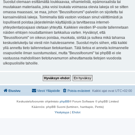
Suostut olemaan esittämättä loukkaavaa, vihamielistä, epämoraalista tai
muutakaan materiaalia, joka voisi loukata voimassa olevia lakeja oli se sitten
omassa maassasi, se maa, johon "Beussifoorumi"-palvelin on sijoitettu tai
kansainvälisiä lakeja. Toimimalla tätä vastoin voidaan sinut välittömästi ja
lopullisesti poistaa järjestelmän käyttäjistä ja tarvittaessa internet-
yhteydentarjoajaasi otetaan yhteyttä. Kaikkien viestien IP-osoite tallennetaan
näiden ehtojen noudattamisen tarkkailua varten. Hyväksyt, että
"Beussifoorumi" on oikeus poistaa, muokata, siirtää ja sulkea mikä tahansa
keskusteluketju tai viesti niin halutessamme. Suostut myös siihen, että kaikki
yllä annettu tieto tallennetaan tietokantaan. Tätä tietoa ei anneta kolmannelle
osapuolelle ilman suostumustasi, mutta "Beussifoorumi" tai phpBB ei ole
vastuussa mahdollisen tietoturvamurron aiheuttamasta tietojen vuodosta
ulkopuolisille tahoille.
Etusivu
Viesti Ylläpidolle
Poista evästeet
Kaikki ajat ovat
UTC+02:00
Keskustelufoorumin ohjelmisto
phpBB
® Forum Software © phpBB Limited
Käännös: phpBB Suomi (lurttinen, harritapio, Pettis)
Yksityisyys
|
Ehdot