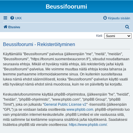
Beussifoorumi
UKK
Kirjaudu sisään
E
Etusivu
t
Kieli:
s
Beussifoorumi - Rekisteröityminen
i
Käyttämällä "Beussifoorumi" palvelua (jälkeenpäin "me", "meitä", "meidän",
"Beussifoorumi", "https://foorumi.suomenbeauceron.fi"), sitoudut noudattamaan
seuraavia ehtoja. Mikäli et hyväksy näitä ehtoja, älä rekisteröidy ja/tai käytä
"Beussifoorumi"-palvelua. Me voimme muuttaa näitä ehtoja koska tahansa ja
teemme parhaamme informoidaksemme sinua. On kuitenkin suositeltavaa
lukea nämä ehdot säännöllisesti, koska "Beussifoorumi"-palvelun käyttö vaatii
että hyväksyt nämä ehdot siinä muodossa, kuin ne on päivitetty tai korjattu.
Keskustelufoorumimme käyttää phpBB-ohjelmistoa, (jälkeenpäin "he", "heidät",
"heidän", "phpBB-ohjelmisto", "www.phpbb.com", "phpBB Group", "phpBB
Tiimit"), joka on julkaistu "
General Public License v2
" -lisenssillä (jälkeenpäin
"GPL") ja se voidaan ladata osoitteesta
www.phpbb.com
. phpBB-ohjelmisto luo
vain ympäristön internet-keskustelulle. phpBB Limited ei ole vastuussa siitä,
mitä sallimme tai kiellämme sopivana sisältönä ja/tai käytöksenä. Saadaksesi
lisätietoa phpBB:stä vieraile osoitteessa:
https://www.phpbb.com/
.