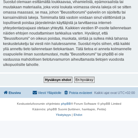
Suostut olemaan esittämättä loukkaavaa, vihamielistä, epämoraalista tai
muutakaan materiaalia, joka voisi loukata voimassa olevia lakeja oli se sitten
omassa maassasi, se maa, johon "Beussifoorumi"-palvelin on sijoitettu tai
kansainvälisiä lakeja. Toimimalla tätä vastoin voidaan sinut välittömästi ja
lopullisesti poistaa järjestelmän käyttäjistä ja tarvittaessa internet-
yhteydentarjoajaasi otetaan yhteyttä. Kaikkien viestien IP-osoite tallennetaan
näiden ehtojen noudattamisen tarkkailua varten. Hyväksyt, että
"Beussifoorumi" on oikeus poistaa, muokata, siirtää ja sulkea mikä tahansa
keskusteluketju tai viesti niin halutessamme. Suostut myös siihen, että kaikki
yllä annettu tieto tallennetaan tietokantaan. Tätä tietoa ei anneta kolmannelle
osapuolelle ilman suostumustasi, mutta "Beussifoorumi" tai phpBB ei ole
vastuussa mahdollisen tietoturvamurron aiheuttamasta tietojen vuodosta
ulkopuolisille tahoille.
Etusivu
Viesti Ylläpidolle
Poista evästeet
Kaikki ajat ovat
UTC+02:00
Keskustelufoorumin ohjelmisto
phpBB
® Forum Software © phpBB Limited
Käännös: phpBB Suomi (lurttinen, harritapio, Pettis)
Yksityisyys
|
Ehdot