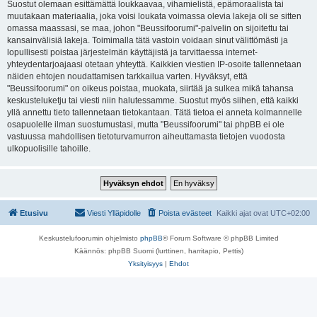
Suostut olemaan esittämättä loukkaavaa, vihamielistä, epämoraalista tai
muutakaan materiaalia, joka voisi loukata voimassa olevia lakeja oli se sitten
omassa maassasi, se maa, johon "Beussifoorumi"-palvelin on sijoitettu tai
kansainvälisiä lakeja. Toimimalla tätä vastoin voidaan sinut välittömästi ja
lopullisesti poistaa järjestelmän käyttäjistä ja tarvittaessa internet-
yhteydentarjoajaasi otetaan yhteyttä. Kaikkien viestien IP-osoite tallennetaan
näiden ehtojen noudattamisen tarkkailua varten. Hyväksyt, että
"Beussifoorumi" on oikeus poistaa, muokata, siirtää ja sulkea mikä tahansa
keskusteluketju tai viesti niin halutessamme. Suostut myös siihen, että kaikki
yllä annettu tieto tallennetaan tietokantaan. Tätä tietoa ei anneta kolmannelle
osapuolelle ilman suostumustasi, mutta "Beussifoorumi" tai phpBB ei ole
vastuussa mahdollisen tietoturvamurron aiheuttamasta tietojen vuodosta
ulkopuolisille tahoille.
Etusivu
Viesti Ylläpidolle
Poista evästeet
Kaikki ajat ovat
UTC+02:00
Keskustelufoorumin ohjelmisto
phpBB
® Forum Software © phpBB Limited
Käännös: phpBB Suomi (lurttinen, harritapio, Pettis)
Yksityisyys
|
Ehdot