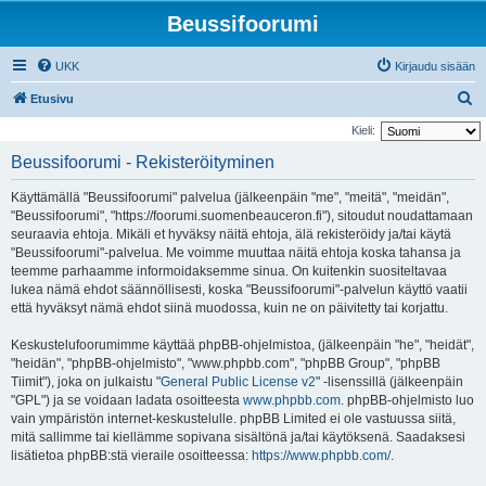
Beussifoorumi
UKK
Kirjaudu sisään
E
Etusivu
t
Kieli:
s
Beussifoorumi - Rekisteröityminen
i
Käyttämällä "Beussifoorumi" palvelua (jälkeenpäin "me", "meitä", "meidän",
"Beussifoorumi", "https://foorumi.suomenbeauceron.fi"), sitoudut noudattamaan
seuraavia ehtoja. Mikäli et hyväksy näitä ehtoja, älä rekisteröidy ja/tai käytä
"Beussifoorumi"-palvelua. Me voimme muuttaa näitä ehtoja koska tahansa ja
teemme parhaamme informoidaksemme sinua. On kuitenkin suositeltavaa
lukea nämä ehdot säännöllisesti, koska "Beussifoorumi"-palvelun käyttö vaatii
että hyväksyt nämä ehdot siinä muodossa, kuin ne on päivitetty tai korjattu.
Keskustelufoorumimme käyttää phpBB-ohjelmistoa, (jälkeenpäin "he", "heidät",
"heidän", "phpBB-ohjelmisto", "www.phpbb.com", "phpBB Group", "phpBB
Tiimit"), joka on julkaistu "
General Public License v2
" -lisenssillä (jälkeenpäin
"GPL") ja se voidaan ladata osoitteesta
www.phpbb.com
. phpBB-ohjelmisto luo
vain ympäristön internet-keskustelulle. phpBB Limited ei ole vastuussa siitä,
mitä sallimme tai kiellämme sopivana sisältönä ja/tai käytöksenä. Saadaksesi
lisätietoa phpBB:stä vieraile osoitteessa:
https://www.phpbb.com/
.