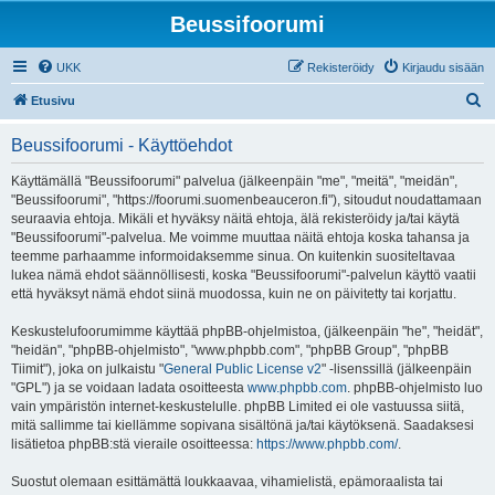
Beussifoorumi
UKK
Rekisteröidy
Kirjaudu sisään
E
Etusivu
t
Beussifoorumi - Käyttöehdot
s
i
Käyttämällä "Beussifoorumi" palvelua (jälkeenpäin "me", "meitä", "meidän",
"Beussifoorumi", "https://foorumi.suomenbeauceron.fi"), sitoudut noudattamaan
seuraavia ehtoja. Mikäli et hyväksy näitä ehtoja, älä rekisteröidy ja/tai käytä
"Beussifoorumi"-palvelua. Me voimme muuttaa näitä ehtoja koska tahansa ja
teemme parhaamme informoidaksemme sinua. On kuitenkin suositeltavaa
lukea nämä ehdot säännöllisesti, koska "Beussifoorumi"-palvelun käyttö vaatii
että hyväksyt nämä ehdot siinä muodossa, kuin ne on päivitetty tai korjattu.
Keskustelufoorumimme käyttää phpBB-ohjelmistoa, (jälkeenpäin "he", "heidät",
"heidän", "phpBB-ohjelmisto", "www.phpbb.com", "phpBB Group", "phpBB
Tiimit"), joka on julkaistu "
General Public License v2
" -lisenssillä (jälkeenpäin
"GPL") ja se voidaan ladata osoitteesta
www.phpbb.com
. phpBB-ohjelmisto luo
vain ympäristön internet-keskustelulle. phpBB Limited ei ole vastuussa siitä,
mitä sallimme tai kiellämme sopivana sisältönä ja/tai käytöksenä. Saadaksesi
lisätietoa phpBB:stä vieraile osoitteessa:
https://www.phpbb.com/
.
Suostut olemaan esittämättä loukkaavaa, vihamielistä, epämoraalista tai