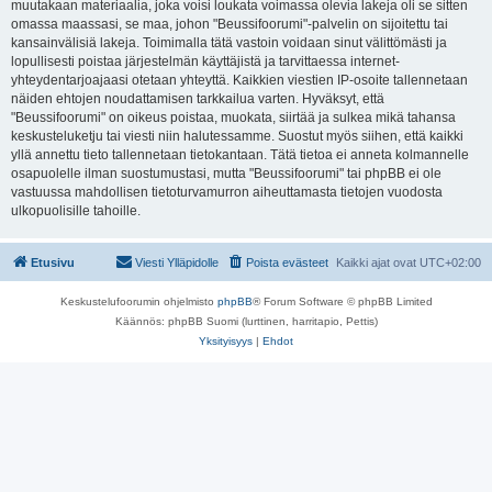
muutakaan materiaalia, joka voisi loukata voimassa olevia lakeja oli se sitten
omassa maassasi, se maa, johon "Beussifoorumi"-palvelin on sijoitettu tai
kansainvälisiä lakeja. Toimimalla tätä vastoin voidaan sinut välittömästi ja
lopullisesti poistaa järjestelmän käyttäjistä ja tarvittaessa internet-
yhteydentarjoajaasi otetaan yhteyttä. Kaikkien viestien IP-osoite tallennetaan
näiden ehtojen noudattamisen tarkkailua varten. Hyväksyt, että
"Beussifoorumi" on oikeus poistaa, muokata, siirtää ja sulkea mikä tahansa
keskusteluketju tai viesti niin halutessamme. Suostut myös siihen, että kaikki
yllä annettu tieto tallennetaan tietokantaan. Tätä tietoa ei anneta kolmannelle
osapuolelle ilman suostumustasi, mutta "Beussifoorumi" tai phpBB ei ole
vastuussa mahdollisen tietoturvamurron aiheuttamasta tietojen vuodosta
ulkopuolisille tahoille.
Etusivu
Viesti Ylläpidolle
Poista evästeet
Kaikki ajat ovat
UTC+02:00
Keskustelufoorumin ohjelmisto
phpBB
® Forum Software © phpBB Limited
Käännös: phpBB Suomi (lurttinen, harritapio, Pettis)
Yksityisyys
|
Ehdot