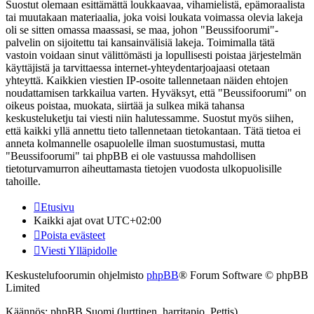
Suostut olemaan esittämättä loukkaavaa, vihamielistä, epämoraalista
tai muutakaan materiaalia, joka voisi loukata voimassa olevia lakeja
oli se sitten omassa maassasi, se maa, johon "Beussifoorumi"-
palvelin on sijoitettu tai kansainvälisiä lakeja. Toimimalla tätä
vastoin voidaan sinut välittömästi ja lopullisesti poistaa järjestelmän
käyttäjistä ja tarvittaessa internet-yhteydentarjoajaasi otetaan
yhteyttä. Kaikkien viestien IP-osoite tallennetaan näiden ehtojen
noudattamisen tarkkailua varten. Hyväksyt, että "Beussifoorumi" on
oikeus poistaa, muokata, siirtää ja sulkea mikä tahansa
keskusteluketju tai viesti niin halutessamme. Suostut myös siihen,
että kaikki yllä annettu tieto tallennetaan tietokantaan. Tätä tietoa ei
anneta kolmannelle osapuolelle ilman suostumustasi, mutta
"Beussifoorumi" tai phpBB ei ole vastuussa mahdollisen
tietoturvamurron aiheuttamasta tietojen vuodosta ulkopuolisille
tahoille.
Etusivu
Kaikki ajat ovat
UTC+02:00
Poista evästeet
Viesti Ylläpidolle
Keskustelufoorumin ohjelmisto
phpBB
® Forum Software © phpBB
Limited
Käännös: phpBB Suomi (lurttinen, harritapio, Pettis)