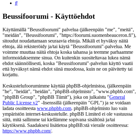
Etsi
Beussifoorumi - Käyttöehdot
Käyttämällä "Beussifoorumi" palvelua (jälkeenpäin "me", "meitä",
"meidän", "Beussifoorumi", "https://foorumi.suomenbeauceron.fi"),
sitoudut noudattamaan seuraavia ehtoja. Mikäli et hyväksy näitä
ehtoja, älä rekisteröidy ja/tai käytä "Beussifoorumi"-palvelua. Me
voimme muuttaa näitä ehtoja koska tahansa ja teemme parhaamme
informoidaksemme sinua. On kuitenkin suositeltavaa lukea nämä
ehdot säännöllisesti, koska "Beussifoorumi"-palvelun käyttö vaatii
että hyväksyt nämä ehdot siinä muodossa, kuin ne on päivitetty tai
korjattu.
Keskustelufoorumimme käyttää phpBB-ohjelmistoa, (jälkeenpäin
"he", "heidät", "heidän", "phpBB-ohjelmisto", "www.phpbb.com",
"phpBB Group", "phpBB Tiimit"), joka on julkaistu "
General
Public License v2
" -lisenssillä (jälkeenpäin "GPL") ja se voidaan
ladata osoitteesta
www.phpbb.com
. phpBB-ohjelmisto luo vain
ympäristön internet-keskustelulle. phpBB Limited ei ole vastuussa
siitä, mitä sallimme tai kiellämme sopivana sisältönä ja/tai
käytöksenä. Saadaksesi lisätietoa phpBB:stä vieraile osoitteessa:
https://www.phpbb.com/
.