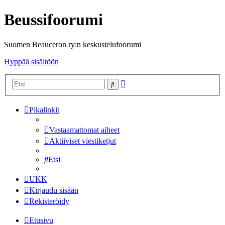
Beussifoorumi
Suomen Beauceron ry:n keskustelufoorumi
Hyppää sisältöön
Tarkennettu
Etsi
haku
Pikalinkit
Vastaamattomat aiheet
Aktiiviset viestiketjut
Etsi
UKK
Kirjaudu sisään
Rekisteröidy
Etusivu