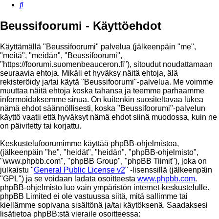
Etsi
Beussifoorumi - Käyttöehdot
Käyttämällä "Beussifoorumi" palvelua (jälkeenpäin "me",
"meitä", "meidän", "Beussifoorumi",
"https://foorumi.suomenbeauceron.fi"), sitoudut noudattamaan
seuraavia ehtoja. Mikäli et hyväksy näitä ehtoja, älä
rekisteröidy ja/tai käytä "Beussifoorumi"-palvelua. Me voimme
muuttaa näitä ehtoja koska tahansa ja teemme parhaamme
informoidaksemme sinua. On kuitenkin suositeltavaa lukea
nämä ehdot säännöllisesti, koska "Beussifoorumi"-palvelun
käyttö vaatii että hyväksyt nämä ehdot siinä muodossa, kuin ne
on päivitetty tai korjattu.
Keskustelufoorumimme käyttää phpBB-ohjelmistoa,
(jälkeenpäin "he", "heidät", "heidän", "phpBB-ohjelmisto",
"www.phpbb.com", "phpBB Group", "phpBB Tiimit"), joka on
julkaistu "
General Public License v2
" -lisenssillä (jälkeenpäin
"GPL") ja se voidaan ladata osoitteesta
www.phpbb.com
.
phpBB-ohjelmisto luo vain ympäristön internet-keskustelulle.
phpBB Limited ei ole vastuussa siitä, mitä sallimme tai
kiellämme sopivana sisältönä ja/tai käytöksenä. Saadaksesi
lisätietoa phpBB:stä vieraile osoitteessa: