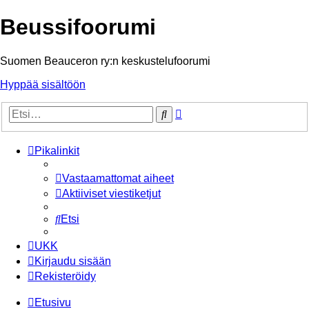
Beussifoorumi
Suomen Beauceron ry:n keskustelufoorumi
Hyppää sisältöön
Tarkennettu
Etsi
haku
Pikalinkit
Vastaamattomat aiheet
Aktiiviset viestiketjut
Etsi
UKK
Kirjaudu sisään
Rekisteröidy
Etusivu