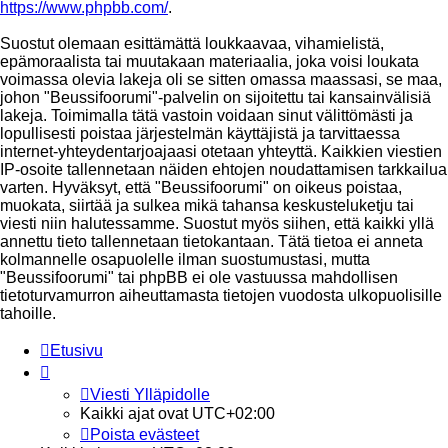
https://www.phpbb.com/
.
Suostut olemaan esittämättä loukkaavaa, vihamielistä,
epämoraalista tai muutakaan materiaalia, joka voisi loukata
voimassa olevia lakeja oli se sitten omassa maassasi, se maa,
johon "Beussifoorumi"-palvelin on sijoitettu tai kansainvälisiä
lakeja. Toimimalla tätä vastoin voidaan sinut välittömästi ja
lopullisesti poistaa järjestelmän käyttäjistä ja tarvittaessa
internet-yhteydentarjoajaasi otetaan yhteyttä. Kaikkien viestien
IP-osoite tallennetaan näiden ehtojen noudattamisen tarkkailua
varten. Hyväksyt, että "Beussifoorumi" on oikeus poistaa,
muokata, siirtää ja sulkea mikä tahansa keskusteluketju tai
viesti niin halutessamme. Suostut myös siihen, että kaikki yllä
annettu tieto tallennetaan tietokantaan. Tätä tietoa ei anneta
kolmannelle osapuolelle ilman suostumustasi, mutta
"Beussifoorumi" tai phpBB ei ole vastuussa mahdollisen
tietoturvamurron aiheuttamasta tietojen vuodosta ulkopuolisille
tahoille.
Etusivu
Viesti Ylläpidolle
Kaikki ajat ovat
UTC+02:00
Poista evästeet