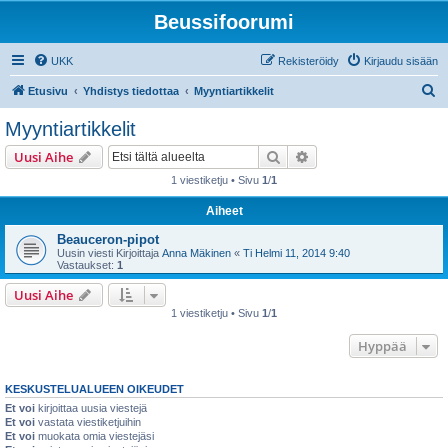
Beussifoorumi
UKK
Rekisteröidy
Kirjaudu sisään
E
Etusivu
Yhdistys tiedottaa
Myyntiartikkelit
t
Myyntiartikkelit
s
Etsi
Tarkennettu haku
Uusi Aihe
i
1 viestiketju • Sivu
1
/
1
Aiheet
Beauceron-pipot
Uusin viesti Kirjoittaja
Anna Mäkinen
«
Ti Helmi 11, 2014 9:40
Vastaukset:
1
Uusi Aihe
1 viestiketju • Sivu
1
/
1
Hyppää
KESKUSTELUALUEEN OIKEUDET
Et voi
kirjoittaa uusia viestejä
Et voi
vastata viestiketjuihin
Et voi
muokata omia viestejäsi