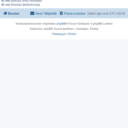
Et voi
poistaa omia viestejäsi
Et voi
lähettää liitetiedostoja
Etusivu
Viesti Ylläpidolle
Poista evästeet
Kaikki ajat ovat
UTC+02:00
Keskustelufoorumin ohjelmisto
phpBB
® Forum Software © phpBB Limited
Käännös: phpBB Suomi (lurttinen, harritapio, Pettis)
Yksityisyys
|
Ehdot