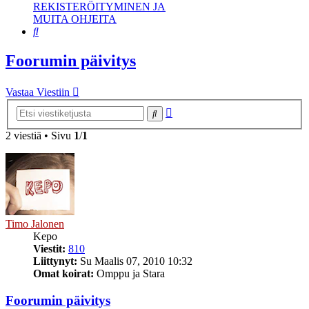
REKISTERÖITYMINEN JA
MUITA OHJEITA
Etsi
Foorumin päivitys
Vastaa Viestiin
Tarkennettu
Etsi
haku
2 viestiä • Sivu
1
/
1
Timo Jalonen
Kepo
Viestit:
810
Liittynyt:
Su Maalis 07, 2010 10:32
Omat koirat:
Omppu ja Stara
Foorumin päivitys