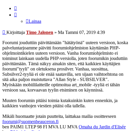
Lainaa
Lainaa
Viesti
Kirjoittaja
Timo Jalonen
»
Ma Tammi 07, 2019 4:39
Foorumi jouduttiin päivittämään "hätätyönä" uuteen versioon, koska
palveluntarjoamme päivitti foorumiohjelmiston käyttämän PHP-
ohjelmointikielen uuteen versioon. Vanha foorumiohjelmisto ei
toiminut lainkaan uudella PHP-versiolla, joten foorumikin jouduttiin
päivittämään. Tämä näkyy ainakin siten, että kaikkien käyttäjien
foorumi"tyyli" on oletuksena prosilver. Vanhaa, suosittua,
Subsilver2-tyyliä ei ole enää saatavilla, sen sijaan vaihtoehtona on
sitä aika paljon muistuttava "Allan Style - SUBSILVER".
Myöskään mobiililaitteille optimoitua art_mobile -tyyliä ei tähän
versioon saa, korvaavan tyylin etsiminen on käynnissä.
Muuten foorumin pitäisi toimia kutakuinkin kuten ennenkin, ja
kaikkien vanhojen viestien pitäisi olla tallella.
Mikäli huomaatte jotain puutteita, laittakaa mailia osoitteeseen
foorumi@suomenbeauceron.fi
ben PAIM1 LTEP 98 FI MVA LU MVA
Omaha du Jardin d'Elisée