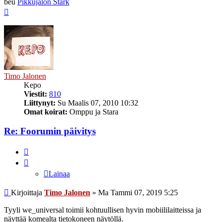
beu
Pikkujalon Stark
Ylös
Timo Jalonen
Kepo
Viestit:
810
Liittynyt:
Su Maalis 07, 2010 10:32
Omat koirat:
Omppu ja Stara
Re: Foorumin päivitys
Lainaa
Lainaa
Viesti
Kirjoittaja
Timo Jalonen
»
Ma Tammi 07, 2019 5:25
Tyyli we_universal toimii kohtuullisen hyvin mobiililaitteissa ja
näyttää komealta tietokoneen näytöllä.