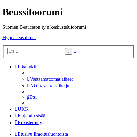
Beussifoorumi
Suomen Beauceron ry:n keskustelufoorumi
Hyppää sisältöön
Tarkennettu
Etsi
haku
Pikalinkit
Vastaamattomat aiheet
Aktiiviset viestiketjut
Etsi
UKK
Kirjaudu sisään
Rekisteröidy
Etusivu
Ilmoitusluontoista