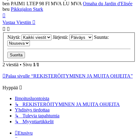
ben PAIM1 LTEP 98 FI MVA LU MVA
Omaha du Jardin d'Elisée
beu
Pikkujalon Stark
Ylös
Vastaa Viestiin
Näytä:
Järjestä:
Suunta:
2 viestiä • Sivu
1
/
1
Palaa sivulle “REKISTERÖITYMINEN JA MUITA OHJEITA”
Hyppää
Ilmoitusluontoista
↳ REKISTERÖITYMINEN JA MUITA OHJEITA
Yhdistys tiedottaa
↳ Tulevia tapahtumia
↳ Myyntiartikkelit
Etusivu